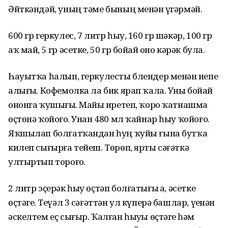
Әйткәндәй, уның тәме бының менән үҙгәрмәй.
600 гр геркулес, 7 литр һыу, 160 гр шәкәр, 100 гр
аҡ май, 5 гр әсетке, 50 гр бойҙай оно кәрәк була.
Һауытҡа һалып, геркулесты блендер менән иҙепе
алығыҙ. Кофемолка ла бик ярап ҡала. Уны бойҙай
ононга ҡушығыҙ. Майҙы иретеп, ҡоро ҡатнашма
өҫтөнә ҡойоғоҙ. Унан 480 мл ҡайнар һыу ҡойоғоҙ.
Яҡшылап болғатҡандан һуң ҡуйы ғына бутҡа
килеп сығырға тейеш. Төрөп, ярты сәғәткә
ултыртып тороғоҙ.
2 литр эҫерәк һыу өҫтәп болғатығыҙ ҙа, әсетке
өҫтәгеҙ. Теүәл 3 сәғәттән ул күперә башлар, үҙенән
әскелтем еҫ сығыр. Ҡалған һыуҙы өҫтәгеҙ һәм