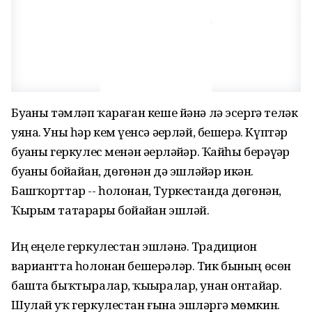
Буҙаны тәмләп ҡараған кеше йәнә лә эсергә теләк
уяна. Уны һәр кем үҙенсә әҙерләй, бешерә. Күптәр
буҙаны геркулес менән әҙерләйҙәр. Ҡайһы берәүҙәр
буҙаны бойҙайҙан, дөгөнән дә эшләйҙәр икән.
Башҡорттар -- һолонан, Туркестанда дөгөнән,
Ҡырым татарҙары бойҙайҙан эшләй.
Иң еңеле геркулестан эшләнә. Традицион
вариантта һолонан бешерәләр. Тик бының өсөн
башта быҡтыралар, ҡыҙҙыралар, унан онтайҙар.
Шулай уҡ геркулестан ғына эшләргә мөмкин.