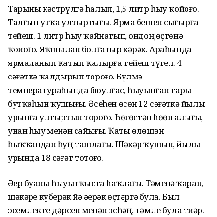
Тарыны кәстрүлгә һалып, 1,5 литр һыу ҡойоғоҙ.
Талғын утҡа ултыртығыҙ. Ярма бешеп сығырға
тейеш. 1 литр һыу ҡайнатып, ондоң өҫтөнә
ҡойоғоҙ. Яҡшылап болғатыр кәрәк. Араһында
ярмаланып ҡатып ҡалырға тейеш түгел. 4
сәғәткә ҡалдырып тороғоҙ. Бүлмә
температураһында бюулғас, һыуынған тары
бутҡаһын ҡушығыҙ. Әсеһен өсөн 12 сәғәткә йылы
урынға ултыртып тороғоҙ. Һөҙгөстән һөҙөп алығыҙ,
унан һыу менән сайығыҙ. Ҡаты өлөшөн
һыҡҡандан һуң ташлағыҙ. Шәкәр ҡушып, йылы
урында 18 сәғәт тотоғоҙ.
Әҙер буҙаны һыуытҡыста һаҡлағыҙ. Тәменә ҡарап,
шәкәрҙе күберәк йә әҙерәк өҫтәргә була. Был
эсемлекте дәрсен менән эсһәң, тәмле була тиҙәр.