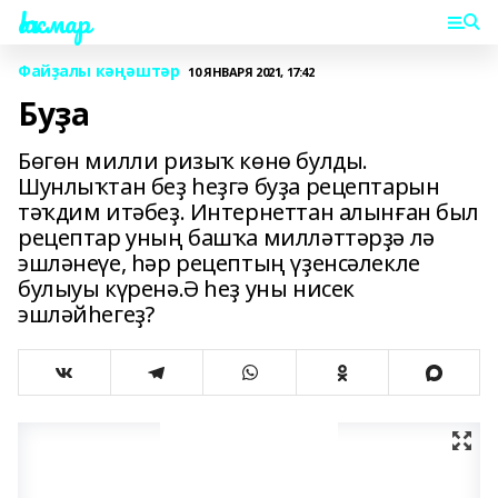
Һаҡмар
Файҙалы кәңәштәр
10 ЯНВАРЯ 2021, 17:42
Буҙа
Бөгөн милли ризыҡ көнө булды.
Шунлыҡтан беҙ һеҙгә буҙа рецептарын
тәҡдим итәбеҙ. Интернеттан алынған был
рецептар уның башҡа милләттәрҙә лә
эшләнеүе, һәр рецептың үҙенсәлекле
булыуы күренә.Ә һеҙ уны нисек
эшләйһегеҙ?