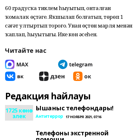
60 градусҡа тиклем һыуытып, онталған
ҡомалаҡ өҫтәгеҙ. Яҡшылап болғатып, төрөп 1
сәғәт ултыртып тороғоҙ. Унан өҫтөн марля менән
ҡаплап, һыуытығыҙ. Ике көн әсеһен.
Читайте нас
Редакция һайлауы
Ышаныс телефондары!
1725 көнө
элек
Антитеррор
17 НОЯБРЯ 2021, 07:16
Телефоны экстренной
помощи