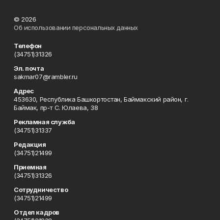
© 2026
Об использовании персональных данных
Телефон
(34751)31326
Эл. почта
sakmar07@rambler.ru
Адрес
453630, Республика Башкортостан, Баймакский район, г.
Баймак, пр-т С. Юлаева, 38
Рекламная служба
(34751)31337
Редакция
(34751)21499
Приемная
(34751)31326
Сотрудничество
(34751)21499
Отдел кадров