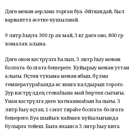
Дөгө менән әҙерләнә торған буҙа. Әйткәндәй, был
вариантта әсетке ҡушылмай.
9 литр һыуға 300 гр аҡ май, 3 кг дөгө оно, 800 гр
ҡомалаҡ алына.
Дөгө онон кәстрүлгә һалып, 3 литр һыу менән
болғата-болғата бешерегеҙ. Ҡуйырыу менән уттан
алығыҙ. Өҫтөн туҡыма менән ябып, бүлмә
температураһында өс көнгә ҡалдырып тороғоҙ.
Ҙур кәстрүлдең стенаһына май һөртөп сығығыҙ.
Унан кәстрүлгә дөгө ҡатнашмаһын һалығыҙ. 3
литр һыу өҫтәп, 1 сәғәт тирәһе болғата-болғата
бешерегеҙ. Буҙа шыйыҡ ҡаймаҡ ҡуйылығында
булырға тейеш. Быға яҡынса 3 литр һыу китә.