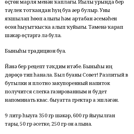
өҫтөн марля менән ҡаплағыҙ. Йылы урында бер
тәүлек тотҡандан һуң буҙа әҙер булыр. Уны
яҡшылап һөҙөп алығыҙ һәм артабан әсемәһен
өсөн һыуытҡысҡа алып ҡуйығыҙ. Тәменә ҡарап
шәкәр өҫтәргә лә була.
Быныһы традицион буҙа.
Йәнә бер рецепт тәҡдим итәбеҙ. Быныһы иң
дөрөҫө тип һанала. Был буҙаны Совет! Разлитый в
бутылки и плотно закупоренный напиток
получится слегка газированным и будет
напоминать квас. быуатта гректар ҙа эшләгән.
9 литр һыуға 350 гр шәкәр, 600 гр йыуылған
тары, 50 гр әсетке, 250 гр он алына.