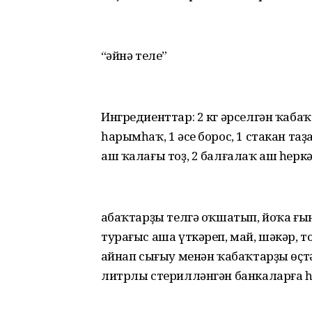
“Ҡәйнә теле”
Ингредиенттар: 2 кг әрселгән ҡабаҡт
һарымһаҡ, 1 әсе борос, 1 стакан та
аш ҡалағы тоҙ, 2 балғалаҡ аш һеркә
Ҡабаҡтарҙы телгә оҡшатып, йоҡа ғы
турағыс аша үткәреп, май, шәкәр, т
Ҡайнап сығыу менән ҡабаҡтарҙы өҫтә
литрлы стерилләнгән банкаларға һ