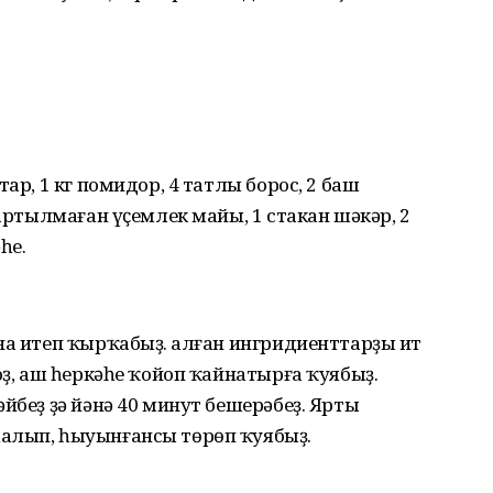
ар, 1 кг помидор, 4 татлы борос, 2 баш
ҙартылмаған үҫемлек майы, 1 стакан шәкәр, 2
һе.
на итеп ҡырҡабыҙ. Ҡалған ингридиенттарҙы ит
оҙ, аш һеркәһе ҡойоп ҡайнатырға ҡуябыҙ.
йбеҙ ҙә йәнә 40 минут бешерәбеҙ. Ярты
алып, һыуынғансы төрөп ҡуябыҙ.