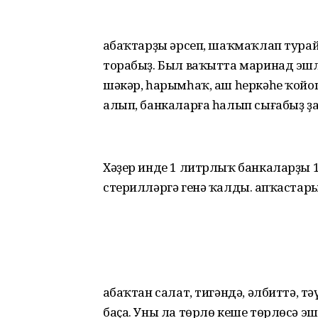
Ҡабаҡтарҙы әрсеп, шаҡмаҡлап турайб
торабыҙ. Был ваҡытта маринад эшл
шәкәр, һарымһаҡ, аш һеркәһе ҡойо
алып, банкаларға һалып сығабыҙ ҙа
Хәҙер инде 1 литрлыҡ банкаларҙы 
стерилләргә генә ҡалды. Ҡапҡаста
Ҡабаҡтан салат, тигәндә, әлбиттә, т
баҫа. Уны ла төрлө кеше төрлөсә э