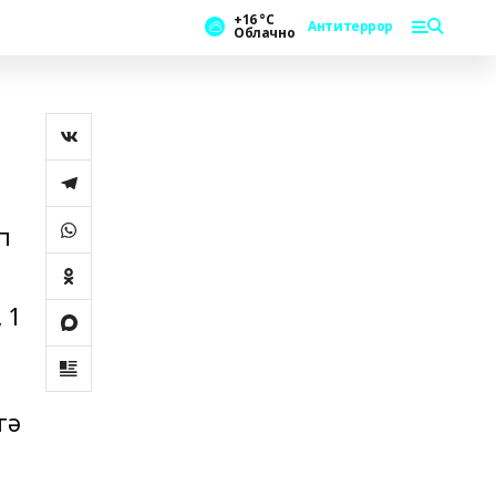
+16 °С
Антитеррор
Облачно
п
 1
гә