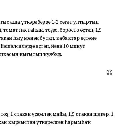
ғыс аша үткәрәбеҙ ҙә 1-2 сәғәт ултыртып
 томат пастаһын, тоҙҙо, боросто өҫтәп, 1,5
такан һыу менән бутап, ҡабаҡтар өҫтөнә
йәшелсәләрҙе өҫтәп, йәнә 10 минут
апҡасын нығытып ҡуябыҙ.
тоҙ, 1 стакан үҫемлек майы, 1,5 стакан шәкәр, 1
акан ҡырғыстан үткәрелгән һарымһаҡ.