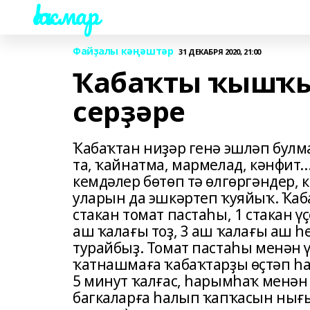
Һаҡмар
Файҙалы кәңәштәр
31 ДЕКАБРЯ 2020, 21:00
Ҡабаҡты ҡышҡы
серҙәре
Ҡабаҡтан ниҙәр генә эшләп булма
та, ҡайнатма, мармелад, кәнфит..
кемдәлер бөтөп тә өлгөргәндер, к
уларын да эшкәртеп ҡуяйыҡ. Ҡаб
стакан томат пастаһы, 1 стакан ү
аш ҡалағы тоҙ, 3 аш ҡалағы аш 
турайбыҙ. Томат пастаһы менән 
ҡатнашмаға ҡабаҡтарҙы өҫтәп һа
5 минут ҡалғас, һарымһаҡ менән
багкаларға һалып ҡапҡасын нығы