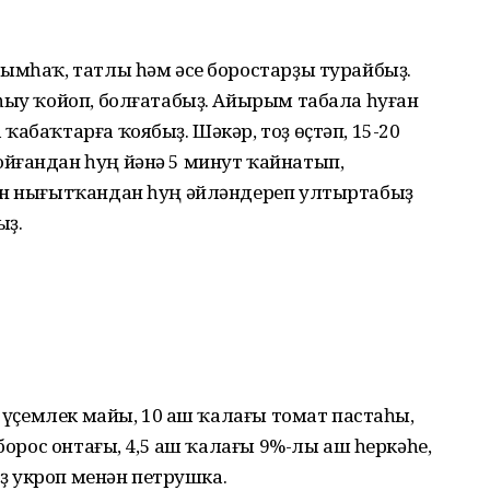
ымһаҡ, татлы һәм әсе боростарҙы турайбыҙ.
һыу ҡойоп, болғатабыҙ. Айырым табала һуған
ҡабаҡтарға ҡоябыҙ. Шәкәр, тоҙ өҫтәп, 15-20
йғандан һуң йәнә 5 минут ҡайнатып,
ын нығытҡандан һуң әйләндереп ултыртабыҙ
ыҙ.
н үҫемлек майы, 10 аш ҡалағы томат пастаһы,
 борос онтағы, 4,5 аш ҡалағы 9%-лы аш һеркәһе,
аҙ укроп менән петрушка.