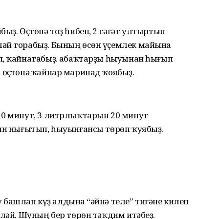
ыҙ. Өҫтөнә тоҙ һибеп, 2 сәғәт ултыртып
әй торабыҙ. Бының өсөн үҫемлек майына
п, ҡайнатабыҙ. Ҡабаҡтарҙы һыуынан һығып
 өҫтөнә ҡайнар маринад ҡоябыҙ.
10 минут, 3 литрлыҡтарын 20 минут
рын нығытып, һыуынғансы төрөп ҡуябыҙ.
әү башлап күҙ алдына “Ҡәйнә теле” тигәне килеп
шләй. Шуның бер төрөн тәҡдим итәбеҙ.