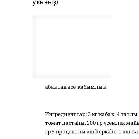
уҡығыҙ)
Ҡабаҡтан әсе ҡабымлыҡ
Ингредиенттар: 3 кг ҡабаҡ, 4 татлы 
томат пастаһы, 200 гр үҫемлек майы,
гр 5 процентлы аш һеркәһе, 1 аш ҡа