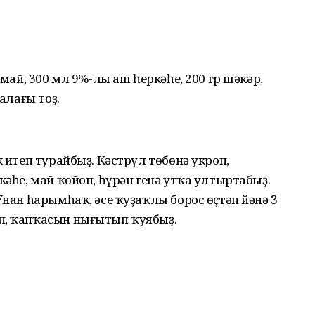
 май, 300 мл 9%-лы аш һеркәһе, 200 гр шәкәр,
ҡалағы тоҙ.
к итеп турайбыҙ. Кәстрүл төбөнә укроп,
кәһе, май ҡойоп, һүрән генә утҡа ултыртабыҙ.
Унан һарымһаҡ, әсе ҡуҙаҡлы борос өҫтәп йәнә 3
п, ҡапҡасын нығытып ҡуябыҙ.