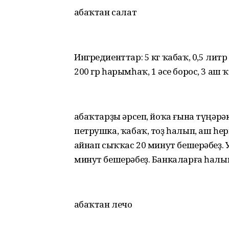
Ҡабаҡтан салат
Ингредиенттар: 5 кг ҡабаҡ, 0,5 литр
200 гр һарымһаҡ, 1 әсе борос, 3 аш 
Ҡабаҡтарҙы әрсеп, йоҡа ғына түңәрә
петрушка, ҡабаҡ, тоҙ һалып, аш һер
Ҡайнап сыҡҡас 20 минут бешерәбеҙ. 
минут бешерәбеҙ. Банкаларға һалы
Ҡабаҡтан лечо