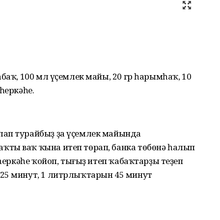
баҡ, 100 мл үҫемлек майы, 20 гр һарымһаҡ, 10
һеркәһе.
лап турайбыҙ ҙа үҫемлек майында
ты ваҡ ҡына итеп төрап, банка төбөнә һалып
 һеркәһе ҡойоп, тығыҙ итеп ҡабаҡтарҙы теҙеп
25 минут, 1 литрлыҡтарын 45 минут