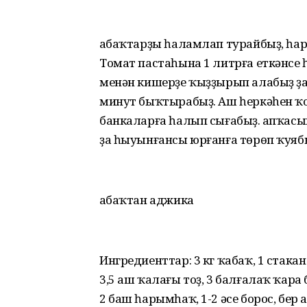
Ҡабаҡтарҙы һаламлап турайбыҙ, һар
Томат пастаһына 1 литрға еткәнсе 
менән кишерҙе ҡыҙҙырып алабыҙ ҙа 
минут быҡтырабыҙ. Аш һеркәһен ҡо
банкаларға һалып сығабыҙ. Ҡапҡас
ҙа һыуынғансы юрғанға төрөп ҡуяб
Ҡабаҡтан аджика
Ингредиенттар: 3 кг ҡабаҡ, 1 стака
3,5 аш ҡалағы тоҙ, 3 балғалаҡ ҡара
2 баш һарымһаҡ, 1-2 әсе борос, бер 