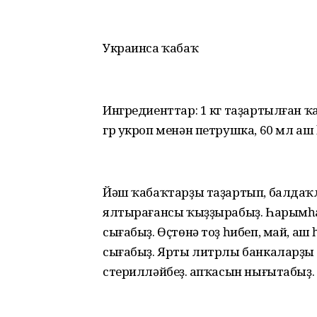
Украинса ҡабаҡ
Ингредиенттар: 1 кг таҙартылған ҡа
гр укроп менән петрушка, 60 мл аш 
Йәш ҡабаҡтарҙы таҙартып, балдаҡ
ялтырағансы ҡыҙҙырабыҙ. Һарымһаҡ
сығабыҙ. Өҫтөнә тоҙ һибеп, май, аш
сығабыҙ. Ярты литрлы банкаларҙы 
стерилләйбеҙ. Ҡапҡасын нығытабыҙ.