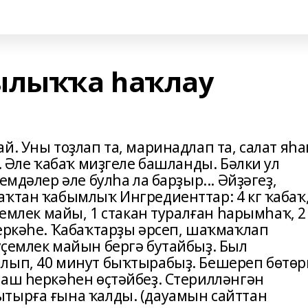
лыҡҡа һаҡлау
й. Уны тоҙлап та, маринадлап та, салат яһа
. Әле ҡабаҡ миҙгеле башланды. Бәлки ул
емдәлер әле булһа ла барҙыр... Әйҙәгеҙ,
аҡтан ҡабымлыҡ Ингредиенттар: 4 кг ҡабаҡ,
ҫемлек майы, 1 стакан туралған һарымһаҡ, 2
һеркәһе. Ҡабаҡтарҙы әрсеп, шаҡмаҡлап
үҫемлек майын бергә бутайбыҙ. Был
лып, 40 минут быҡтырабыҙ. Бешереп бөтөр
 аш һеркәһен өҫтәйбеҙ. Стерилләнгән
тырға ғына ҡалды. (дауамын сайттан