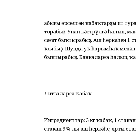
Ҡабығы әрселгән ҡабаҡтарҙы ит тура
торабыҙ. Унан кәстрүлгә һалып, май,
сәғәт быҡтырабыҙ. Аш һеркәһен 1 с
ҡоябыҙ. Шунда уҡ һарымһаҡ менән 
быҡтырабыҙ. Банкаларға һалып, ҡ
Литваларса ҡабаҡ
Ингредиенттар: 3 кг ҡабаҡ, 1 стакан 
стакан 9%-лы аш һеркәһе, ярты ст