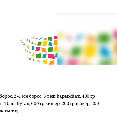
борос, 2-4 әсе борос, 3 теш һарымһаҡ, 400 гр
 4 баш һуған, 600 гр кишер, 200 гр шәкәр, 200
лағы тоҙ.