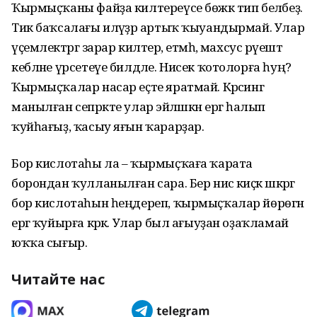
Ҡырмыҫҡаны файҙа килтереүсе бөжәк тип беләбеҙ.
Тик баҡсалағы иләүҙәр артыҡ ҡыуандырмай. Улар
үҫемлектәргә зарар килтерә, етмәһә, махсус рәүештә
кебләне үрсетеүе билдәле. Нисек ҡотолорға һуң?
Ҡырмыҫҡалар насар еҫте яратмай. Кәрәсингә
манылған сепрәкте улар эйәләшкән ергә һалып
ҡуйһағыҙ, ҡасыу яғын ҡарарҙар.
Бор кислотаһы ла – ҡырмыҫҡаға ҡарата
борондан ҡулланылған сара. Бер нисә киҫәк шәкәргә
бор кислотаһын һеңдереп, ҡырмыҫҡалар йөрөгән
ергә ҡуйырға кәрәк. Улар был ағыуҙан оҙаҡламай
юҡҡа сығыр.
Читайте нас