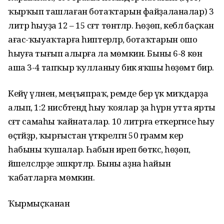
ҡырҡып ташлаған ботаҡтарын файҙаланалар) 3
литр һыуҙа 12 – 15 сәғәт төнәтәләр. Һөҙөп, кеблә баҫҡан
ағас-ҡыуаҡтарға һиптерәләр, ботаҡтарын ошо
һыуға тығып алырға ла мөмкин. Быны 6-8 көн
аша 3-4 тапҡыр ҡулланыу бик яҡшы һөҙөмтә бирә.
Кейәү үләнен, меңъяпраҡ, әремде бер үк миҡдарҙа
алып, 1:2 нисбәтендә һыу ҡоялар ҙа һүрән утта ярты
сәғәт самаһы ҡайнаталар. 10 литрға еткергәнсе һыу
өҫтәйҙәр, ҡырғыстан үткәрелгән 50 грамм кер
һабыны ҡушалар. Һабын иреп бөткәс, һөҙөп,
йәшелсәләрҙе эшкәртәләр. Быны аҙна һайын
ҡабатларға мөмкин.
Ҡырмыҫҡанан