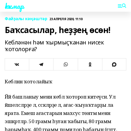
Һаҡмар
Файҙалы кәңәштәр
23 АПРЕЛЯ 2020, 11:10
Баҡсасылар, һеҙҙең өсөн!
Кебләнән һәм ҡырмыҫҡанан нисек
ҡотолорға?
Кебләнән ҡотолайыҡ
Йәй башланыу менән кеблә ҡотороп китеүсән. Ул
йәшелсәләрҙе лә, сәскәләрҙе лә, ағас-ҡыуаҡтарҙы ла
ярата. Емеш ағастарын махсус төнәтмә менән
эшкәртәләр. 50 грамм һуған ҡабығы, 80 грамм
һарымһаҡ, 400 грамм помидор һабағын (ғәҙәттә,