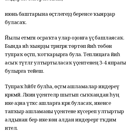
июнь баштарына өҫтәлегеҙҙә беренсе ҡыярҙар
буласаҡ.
Йылы етмәгән осраҡта улар оҙонға үҫә башлаясаҡ.
Бында иһә ҡыярҙы тәрәнгәрәк төртөп йәиһә төбөнә
тупраҡ өҫтәп, ҡотҡарырға була. Теплицаға йәиһә
асыҡ түтәлгә ултыртыласаҡ үҫентенең 3-4 япрағы
булырға тейеш.
Тупраҡ һәйбәт булһа, өҫтәмә ашламалар индереү
кәрәкмәй. Ләкин үҫентеләр шытып сыҡҡандан һуң
ике аҙна үткәс ашларға кәрәк буласаҡ, икенсе
тапҡыр ашламаны үҫентене күсереп ултыртыр
алдынан бер-ике көн алдан индерергә тәҡдим
ителә.