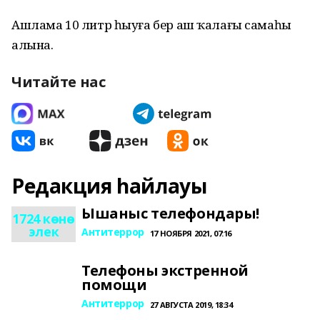
Ашлама 10 литр һыуға бер аш ҡалағы самаһы
алына.
Читайте нас
Редакция һайлауы
Ышаныс телефондары!
1724 көнө
элек
Антитеррор
17 НОЯБРЯ 2021, 07:16
Телефоны экстренной
помощи
Антитеррор
27 АВГУСТА 2019, 18:34