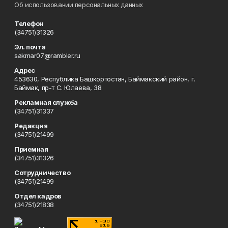
Об использовании персональных данных
Телефон
(34751)31326
Эл. почта
sakmar07@rambler.ru
Адрес
453630, Республика Башкортостан, Баймакский район, г.
Баймак, пр-т С. Юлаева, 38
Рекламная служба
(34751)31337
Редакция
(34751)21499
Приемная
(34751)31326
Сотрудничество
(34751)21499
Отдел кадров
(34751)21838