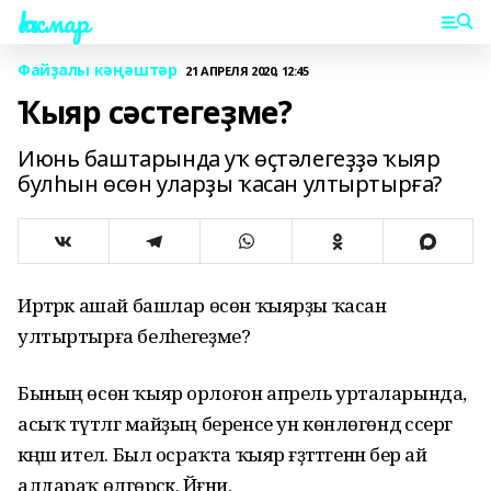
Һаҡмар
Файҙалы кәңәштәр
21 АПРЕЛЯ 2020, 12:45
Ҡыяр сәстегеҙме?
Июнь баштарында уҡ өҫтәлегеҙҙә ҡыяр
булһын өсөн уларҙы ҡасан ултыртырға?
Иртәрәк ашай башлар өсөн ҡыярҙы ҡасан
ултыртырға беләһегеҙме?
Бының өсөн ҡыяр орлоғон апрель урталарында, ә
асыҡ түтәлгә майҙың беренсе ун көнлөгөндә сәсергә
кәңәш ителә. Был осраҡта ҡыяр ғәҙәттәгенән бер ай
алдараҡ өлгөрәсәк. Йәғни,