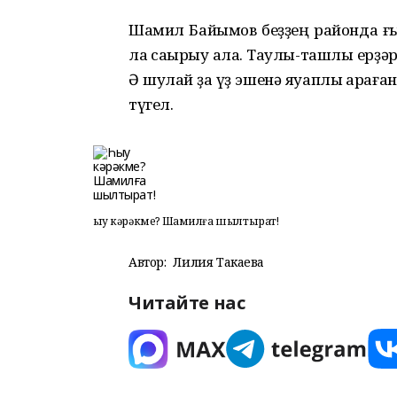
Шамил Байымов беҙҙең районда ғы
ла саҡырыу ала. Таулы-ташлы ерҙәр
Ә шулай ҙа үҙ эшенә яуаплы ҡараға
түгел.
Һыу кәрәкме? Шамилға шылтырат!
Автор:
Лилия Такаева
Читайте нас