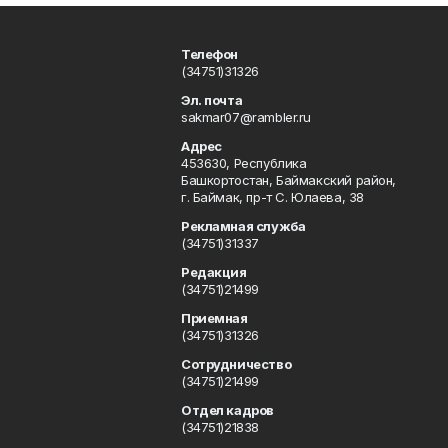
Телефон
(34751)31326
Эл. почта
sakmar07@rambler.ru
Адрес
453630, Республика
Башкортостан, Баймакский район,
г. Баймак, пр-т С. Юлаева, 38
Рекламная служба
(34751)31337
Редакция
(34751)21499
Приемная
(34751)31326
Сотрудничество
(34751)21499
Отдел кадров
(34751)21838