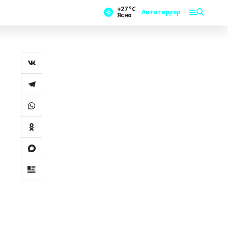
+27 °С
Антитеррор
Ясно
р