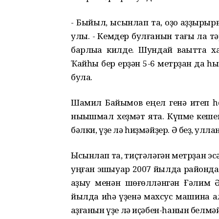
- Быйыл, ысынлап та, ҡоҙоҡ ҡаҙҙыр
улы. - Кемдер булғанын тағы ла т
барлыҡҡа килде. Шундай ваҡытта х
Ҡайһы бер ерҙән 5-6 метрҙан да һыу
була.
Шамил Байымов еңел генә итеп һө
ныҡышмал хеҙмәт ята. Күпме кешен
бәлки, үҙе лә һиҙмәйҙер. Ә беҙ, ҡу
Ысынлап та, тиҫтәләгән метрҙан эс
уңған эшҡыуар 2007 йылда районда ғ
ҡаҙыу менән шөғөлләнгән Ғәлим 
йылда иһә үҙенә махсус машина ал
ҡаҙғанын үҙе лә иҫәбен-һанын белмәй