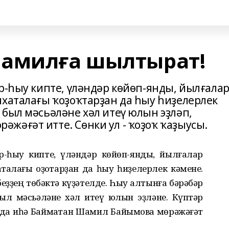
Шамилға шылтырат!
р-һыу кипте, үләндәр көйөп-янды, йылғала
ихаталағы ҡоҙоҡтарҙан да һыу һиҙелерлек
был мәсьәләне хәл итеү юлын эҙләп,
жәғәт итте. Сөнки ул - ҡоҙоҡ ҡаҙыусы.
р-һыу кипте, үләндәр көйөп-янды, йылғалар
талағы ҡоҙоҡтарҙан да һыу һиҙелерлек кәмене.
еҙҙең төбәктә күҙәтелде. Һыу алтынға бәрәбәр
ыл мәсьәләне хәл итеү юлын эҙләне. Күптәр
ында иһә Баймаҡтан Шамил Байымовҡа мөрәжәғәт