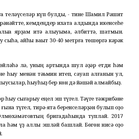
ырға теләүселәр күп булды, - тине Шамил Рәшит
әрәнәйтте, кемдеңдер ихата алдында икенсеһе
алыҡҡа ярҙам итә алыуыма, әлбиттә, шатмын.
 сыҡһа, ҡайһы ваҡыт 30-40 метрға төшөргә кәрәк
йләһә лә, уның артында шул ҡәҙәр етди һәм
е һыу менән тәьмин итеп, сауап алғанын ул,
лланыусылар, һыуһыҙ бер көн дә йәшәй алмайбыҙ.
әр һыу сығарыу еңел эш түгел. Тәүге тәжрибәне
ына түгел, тирә-яҡта беренселәрҙән булып ҡоҙоҡ
Әлмөхәмәтовтың бригадаһында туплай. 2017
а һәм үҙ аллы эшләй башлай. Бөгөн нисә ҡоҙоҡ
.