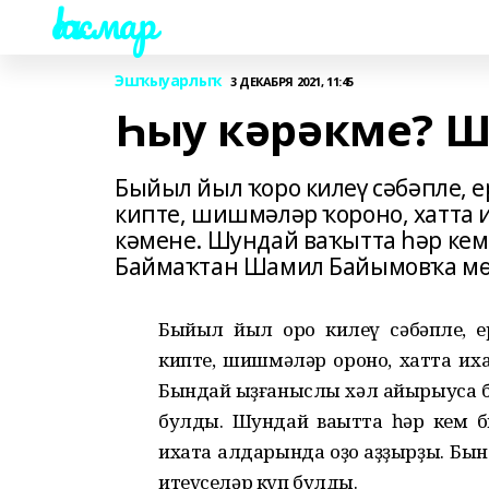
Һаҡмар
Эшҡыуарлыҡ
3 ДЕКАБРЯ 2021, 11:45
Һыу кәрәкме? 
Быйыл йыл ҡоро килеү сәбәпле, е
кипте, шишмәләр ҡороно, хатта 
кәмене. Шундай ваҡытта һәр кем 
Баймаҡтан Шамил Байымовҡа мөрә
Быйыл йыл ҡоро килеү сәбәпле, е
кипте, шишмәләр ҡороно, хатта иха
Бындай ҡыҙғаныслы хәл айырыуса б
булды. Шундай ваҡытта һәр кем б
ихата алдарында ҡоҙоҡ ҡаҙҙырҙы. Б
итеүселәр күп булды.