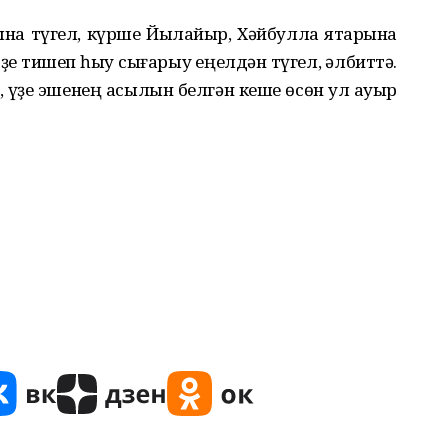
на түгел, күрше Йылайыр, Хәйбулла яҡтарына
ҙе тишеп һыу сығарыу еңелдән түгел, әлбиттә.
н, үҙе эшенең асылын белгән кеше өсөн ул ауыр