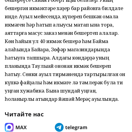
бешергән икмәктәре хәҙер бар районға билдәле
инде. Ауыл мейесендә, күпереп бешкән ҡомалаҡ
икмәген һәр һатып алыусы маҡтап ҡына тора,
аяттарға маҡсус заказ менән бешертеп алалар.
Көн һайын ул 40 икмәк бешерә һәм Баймаҡ
ҡалаһында Байҡара, Зөфәр магазиндарында
һатыуға тапшыра. Алдағы көндәрҙә уның
планында Таулыҡай ононан икмәк бешереп
һатыу. Сөнки ауыл тирмәнендә тартырылған он
күпкә файҙалы һәм икмәге лә тәмлерәк була ти
уңған хужабикә. Бына шундай уңған,
һоҡланырлыҡ ҡатындар йәшәй Мерәҫ ауылында.
Читайте нас