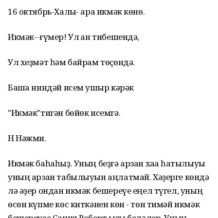
16 октябрь-Халыҡ- ара икмәк көнө.
Икмәк--ғүмер! Ул ҡан тибешендә,
Ул хеҙмәт һәм байрам төҫөндә.
Башҡа ниндәй исем ҡушыр кәрәк
"Икмәк"тигән бөйөк исемгә.
Н Нәжми.
Икмәк баһаһыҙ. Уның беҙгә арзан хаҡҡа һатылыуы
уның арзан табылыуын аңлатмай. Хәҙерге көндә
лә әҙер ондан икмәк бешереүе еңел түгел, уның
өсөн күпме көс киткәнен көн - төн тимәй икмәк
бешереүсе Сания Роберт ҡыҙы беләлер. Уның