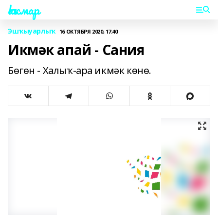
Һаҡмар
Эшҡыуарлыҡ
16 ОКТЯБРЯ 2020, 17:40
Икмәк апай - Сания
Бөгөн - Халыҡ-ара икмәк көнө.