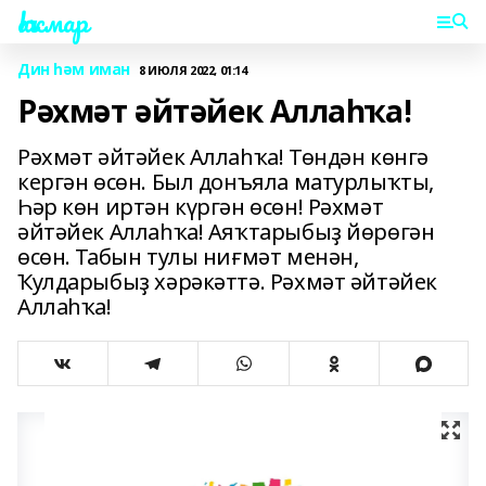
Һаҡмар
Дин һәм иман
8 ИЮЛЯ 2022, 01:14
Рәхмәт әйтәйек Аллаһҡа!
Рәхмәт әйтәйек Аллаһҡа! Төндән көнгә
кергән өсөн. Был донъяла матурлыҡты,
Һәр көн иртән күргән өсөн! Рәхмәт
әйтәйек Аллаһҡа! Аяҡтарыбыҙ йөрөгән
өсөн. Табын тулы ниғмәт менән,
Ҡулдарыбыҙ хәрәкәттә. Рәхмәт әйтәйек
Аллаһҡа!