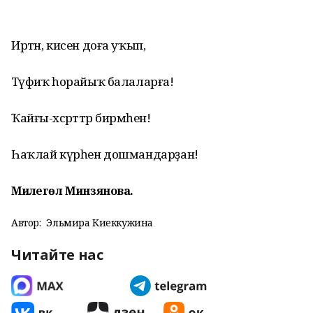
Иртән, кисен доға уҡып,
Тәүфиҡ һорайыҡ балаларға!
Ҡайғы-хәсрәттәр бирмәһен!
Һаҡлай күрһен дошмандарҙан!
Миңлегөл Минзянова.
Автор:
Эльмира Киеккужина
Читайте нас