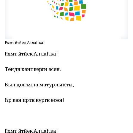
Рәхмәт әйтәйек Аллаһҡа!
Рәхмәт әйтәйек Аллаһҡа!
Төндән көнгә кергән өсөн.
Был донъяла матурлыҡты,
Һәр көн иртән күргән өсөн!
Рәхмәт әйтәйек Аллаһҡа!