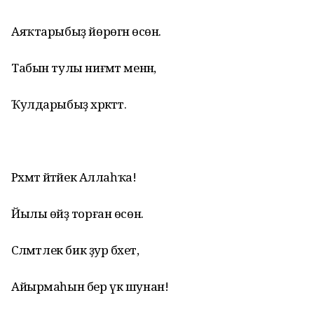
Аяҡтарыбыҙ йөрөгән өсөн.
Табын тулы ниғмәт менән,
Ҡулдарыбыҙ хәрәкәттә.
Рәхмәт әйтәйек Аллаһҡа!
Йылы өйҙә торған өсөн.
Сәләмәтлек бик ҙур бәхет,
Айырмаһын бер үк шунан!