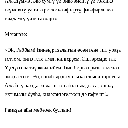
Аллаһүммә ләкә сумтү үә бикә әмәнтү үә ғәләйкә
тәүккәлтү үә ғәлә ризҡиҡә әфтартү фәғ-фирли мә
ҡаддәмтү үә мә әххартү.
Мәғәнәһе:
«Эй, Раббым! Һинең ризалығың өсөн генә тип ураҙа
тоттом. һиңә генә иман килтерҙем. Эштәремде тик
Үҙеңә генә тәүәккәлләйем. Һин биргән ризыҡ менән
ауыҙ астым. Эй, гонаһтарҙы ярлыҡап ҡына тороусы
Аллаһ, үткәндә эшләгән гонаһтарымды ла, эшләү
ихтималы булһа, киләсәктәгеләрен дә ғәфү ит!»
Рамаҙан айы мөбәрәк булһын!