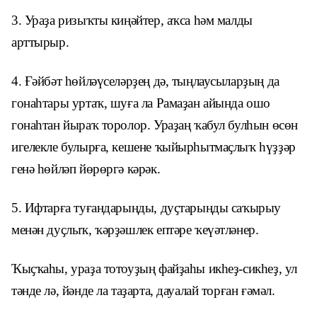
3. Ураҙа ризыҡты киңәйтер, аҡса һәм малды
арттырыр.
4. Ғәйбәт һөйләүселәрҙең дә, тыңлаусыларҙың да
гонаһтары уртаҡ, шуға ла Рамаҙан айында ошо
гонаһтан йыраҡ торолор. Ураҙаң ҡабул булһын өсөн
игелекле булырға, кешене ҡыйырһытмаҫлыҡ һүҙҙәр
генә һөйләп йөрөргә кәрәк.
5. Ифтарға туғандарыңды, дуҫтарыңды саҡырыу
менән дуҫлыҡ, ҡәрҙәшлек ептәре ҡеүәтләнер.
Ҡыҫҡаһы, ураҙа тотоуҙың файҙаһы икһеҙ-сикһеҙ, ул
тәнде лә, йәнде ла таҙарта, дауалай торған ғәмәл.