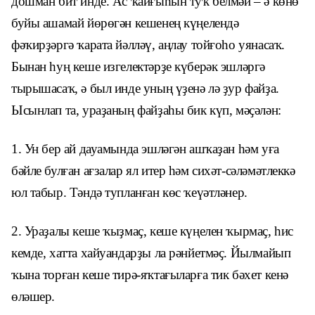
дошман бит инде. Ас ҡайғыһын туҡ белмәй – ә көнө
буйы ашамай йөрөгән кешенең күңелендә
фәҡирҙәргә ҡарата йәлләү, аңлау тойғоһо уянасаҡ.
Бынан һуң кеше изгелектәрҙе күберәк эшләргә
тырышасаҡ, ә был инде уның үҙенә лә ҙур файҙа.
Ысынлап та, ураҙаның файҙаһы бик күп, мәҫәлән:
1. Ун бер ай дауамында эшләгән ашҡаҙан һәм уға
бәйле булған ағзалар ял итер һәм сихәт-сәләмәтлеккә
юл табыр. Тәндә тупланған көс ҡеүәтләнер.
2. Ураҙалы кеше ҡыҙмаҫ, кеше күңелен ҡырмаҫ, һис
кемде, хатта хайуандарҙы ла рәнйетмәҫ. Йылмайып
ҡына торған кеше тирә-яҡтағыларға тик бәхет кенә
өләшер.