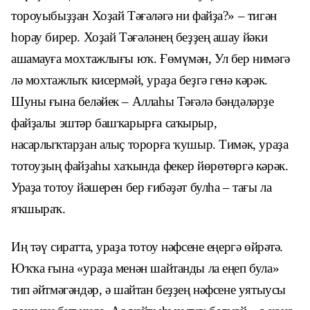
тороуыбыҙҙан Хоҙай Тәғәләгә ни файҙа?» – тигән
һорау бирер. Хоҙай Тәғәләнең беҙҙең ашау йәки
ашамауға мохтажлығы юҡ. Ғөмүмән, Ул бер нимәгә
лә мохтажлыҡ кисермәй, ураҙа беҙгә генә кәрәк.
Шуны ғына беләйек – Аллаһы Тәғәлә бәндәләрҙе
файҙалы эштәр башҡарырға саҡырыр,
насарлыҡтарҙан алыҫ торорға ҡушыр. Тимәк, ураҙа
тотоуҙың файҙаһы хаҡында фекер йөрөтөргә кәрәк.
Ураҙа тотоу йәшерен бер ғибәҙәт булһа – тағы ла
яҡшыраҡ.
Иң тәү сиратта, ураҙа тотоу нәфсене еңергә өйрәтә.
Юҡҡа ғына «ураҙа менән шайтанды ла еңеп була»
тип әйтмәгәндәр, ә шайтан беҙҙең нәфсене уятыусы