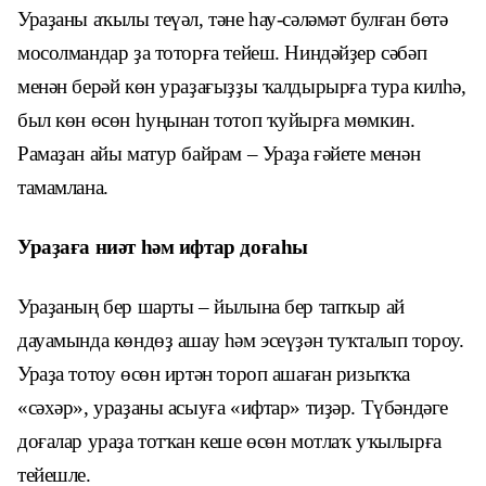
Ураҙаны аҡылы теүәл, тәне һау-сәләмәт булған бөтә
мосолмандар ҙа тоторға тейеш. Ниндәйҙер сәбәп
менән берәй көн ураҙағыҙҙы ҡалдырырға тура килһә,
был көн өсөн һуңынан тотоп ҡуйырға мөмкин.
Рамаҙан айы матур байрам – Ураҙа ғәйете менән
тамамлана.
Ураҙаға ниәт һәм ифтар доғаһы
Ураҙаның бер шарты – йылына бер тапҡыр ай
дауамында көндөҙ ашау һәм эсеүҙән туҡталып тороу.
Ураҙа тотоу өсөн иртән тороп ашаған ризыҡҡа
«сәхәр», ураҙаны асыуға «ифтар» тиҙәр. Түбәндәге
доғалар ураҙа тотҡан кеше өсөн мотлаҡ уҡылырға
тейешле.