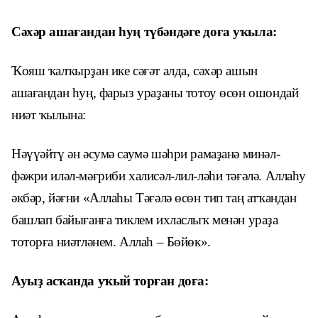
Сәхәр ашағандан һуң түбәндәге доға уҡыла:
Ҡояш ҡалҡырҙан ике сәғәт алда, сәхәр ашын
ашағандан һуң, фарыз ураҙаны тотоу өсөн ошондай
ниәт ҡылына:
Нәүүәйтү ән әсумә саумә шәһри рамаҙанә минәл-
фәжри иләл-мәғриби халисәл-лил-ләһи тәғәлә. Аллаһу
әкбәр, йәғни «Аллаһы Тәғәлә өсөн тип таң атҡандан
башлап байығанға тиклем ихласлыҡ менән ураҙа
тоторға ниәтләнем. Аллаһ – Бөйөк».
Ауыҙ асҡанда уҡый торған доға: