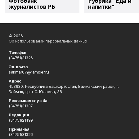
Фотобанк
Рубрика "Еда и
журналистов РБ
напитки"
© 2026
Об использовании персональных данных
Телефон
(34751)31326
Эл. почта
sakmar07@rambler.ru
Адрес
453630, Республика Башкортостан, Баймакский район, г.
Баймак, пр-т С. Юлаева, 38
Рекламная служба
(34751)31337
Редакция
(34751)21499
Приемная
(34751)31326