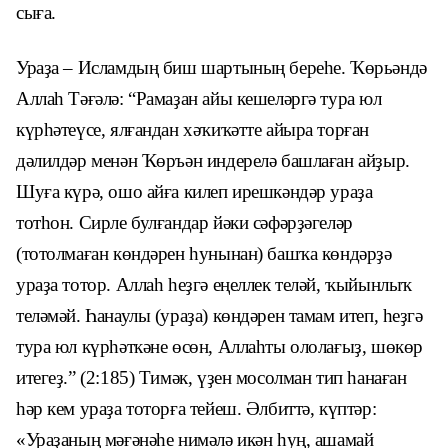
сыға.
Ураҙа – Исламдың биш шартының береһе. Ҡөрьәндә
Аллаһ Тәғәлә: “Рамаҙан айы кешелəргə тура юл
күрһəтеүсе, ялғандан хəҡиҡəтте айыра торған
дəлилдəр менəн Ҡөръəн индерелə башлаған айҙыр.
Шуға күрə, ошо айға килеп ирешкəндəр ураҙа
тотһон. Сирле булғандар йəки сəфəрҙəгелəр
(тотолмаған көндəрен һунынан) башҡа көндəрҙə
ураҙа тотор. Аллаһ һеҙгə еңеллек телəй, ҡыйынлыҡ
телəмəй. Һанаулы (ураҙа) көндəрен тамам итеп, һеҙгə
тура юл күрһəткəне өсөн, Аллаһты ололағыҙ, шөкөр
итегеҙ.” (2:185) Тимәк, үҙен мосолман тип һанаған
һәр кем ураҙа тоторға тейеш. Әлбиттә, күптәр:
«Ураҙаның мәғәнәһе нимәлә икән һуң, ашамай