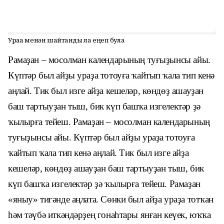
Ураҙа менән шайтанды ла еңеп була
Рамаҙан – мосолман календарының туғыҙынсы айы.
Күптәр был айҙы ураҙа тотоуға ҡайтып ҡала тип кенә
аңлай. Тик был изге айҙа кешеләр, көндөҙ ашауҙан
баш тартыуҙан тыш, бик күп башҡа изгелектәр ҙә
ҡылырға тейеш.
Рамаҙан – мосолман календарының
туғыҙынсы айы. Күптәр был айҙы ураҙа тотоуға
ҡайтып ҡала тип кенә аңлай. Тик был изге айҙа
кешеләр, көндөҙ ашауҙан баш тартыуҙан тыш, бик
күп башҡа изгелектәр ҙә ҡылырға тейеш. Рамаҙан
«яныу» тигәнде аңлата. Сөнки был айҙа ураҙа тотҡан
һәм тәүбә иткәндәрҙең гонаһтары янған кеүек, юҡҡа