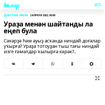
Һаҡмар
Дин һәм иман
2 АПРЕЛЯ 2022, 03:00
Ураҙа менән шайтанды ла
еңеп була
Сәхәрҙә һәм ауыҙ асҡанда ниндәй доғалар
уҡырға? Ураҙа тотоуҙан тыш тағы ниндәй
изге ғәмәлдәр ҡылырға кәрәк?..