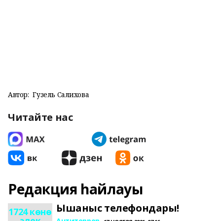
Автор:
Гузель Салихова
Читайте нас
Редакция һайлауы
Ышаныс телефондары!
1724 көнө
элек
Антитеррор