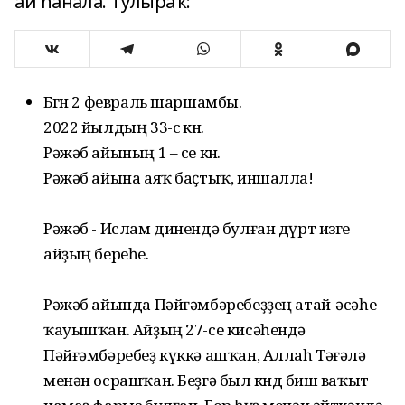
ай һанала. Тулыраҡ:
Бөгөн 2 февраль шаршамбы.
2022 йылдың 33-сө көнө.
Рәжәб айының 1 – се көнө.
Рәжәб айына аяҡ баҫтыҡ, иншалла!
Рәжәб - Ислам динендә булған дүрт изге
айҙың береһе.
Рәжәб айында Пәйғәмбәребеҙҙең атай-әсәһе
ҡауышҡан. Айҙың 27-се кисәһендә
Пәйғәмбәребеҙ күккә ашҡан, Аллаһ Тәғәлә
менән осрашҡан. Беҙгә был көндө биш ваҡыт