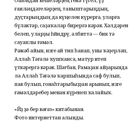
Ошондай кешеләрҙең генә түгел, үҙ
ғаиләңдәгеләрҙең, таныштарыңдың,
дуҫтарыңдың да күңелен күрергә, уларға
бүләктәр, саҙаҡалар бирергә кәрәк. Хәлдәрен
белеп, уларҙы һөйөндөрөү, әлбиттә — бик тә
сауаплы ғәмәл.
Рәжәб айын, изге ай тип һанап, уны ҡәҙерләп,
Аллаһ Тәғәлә ҡушҡанса, матур итеп
үткәрергә кәрәк. Шәғбан, Рамаҙан айҙарында
ла Аллаһ Тәғәлә ҡаршыһында саф булып,
пак булып, гонаһтарыбыҙҙан арынып, изге
ғәмәлдәребеҙ менән күренеп ҡалайыҡ.
«Йөҙ ҙә бер вәғәз» китабынан.
Фото интернеттан алынды.