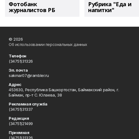
Фотобанк
Рубрика "Еда и
журналистов РБ
напитки"
© 2026
Об использовании персональных данных
Телефон
(34751)31326
Эл. почта
sakmar07@rambler.ru
Адрес
453630, Республика Башкортостан, Баймакский район, г.
Баймак, пр-т С. Юлаева, 38
Рекламная служба
(34751)31337
Редакция
(34751)21499
Приемная
(34751)31326