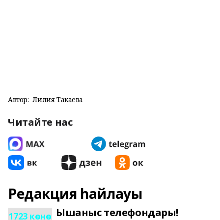
Автор:
Лилия Такаева
Читайте нас
Редакция һайлауы
Ышаныс телефондары!
1723 көнө