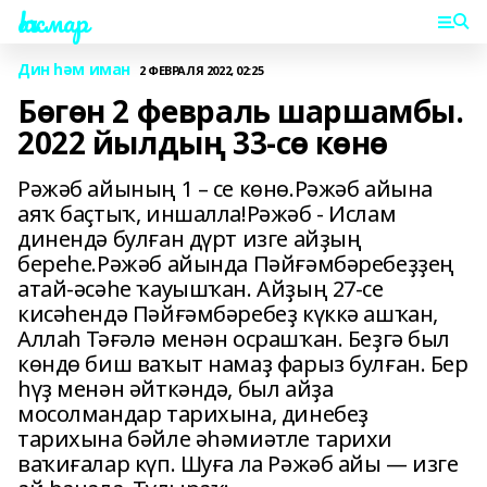
Һаҡмар
Дин һәм иман
2 ФЕВРАЛЯ 2022, 02:25
Бөгөн 2 февраль шаршамбы.
2022 йылдың 33-сө көнө
Рәжәб айының 1 – се көнө.Рәжәб айына
аяҡ баҫтыҡ, иншалла!Рәжәб - Ислам
динендә булған дүрт изге айҙың
береһе.Рәжәб айында Пәйғәмбәребеҙҙең
атай-әсәһе ҡауышҡан. Айҙың 27-се
кисәһендә Пәйғәмбәребеҙ күккә ашҡан,
Аллаһ Тәғәлә менән осрашҡан. Беҙгә был
көндө биш ваҡыт намаҙ фарыз булған. Бер
һүҙ менән әйткәндә, был айҙа
мосолмандар тарихына, динебеҙ
тарихына бәйле әһәмиәтле тарихи
ваҡиғалар күп. Шуға ла Рәжәб айы — изге