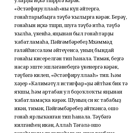
уларҙы иҫкә төшөрөргә кәрәк.
«Әстәғфируллааһ»ны күп әйтергә,
гонаһтарыбыҙға тәүбә ҡылырға кәрәк. Берәү,
гонаһын иҫкә төшөрөп, шуға тәүбә итһә, тәүбә
ҡылһа, үкенһә, яңынан был гонаһтарҙы
ҡабатламаһа, Пәйғәмбәребеҙ Мөхәммәд
ғәләйһиссәләм әйтеүенсә, уның бындай
гонаһы кисерелгән тип һанала. Тимәк, беҙгә
насар эште эшләгәнебеҙгә үкенергә кәрәк,
тәүбәгә килеп, «Әстәғфируллааһ» тип. Һәм
хәҙер «Кәлимәтүл истиғфар»ҙы әйтһәк бик тә
яҡшы, һәм артабан ул боҙоҡлоҡты яңынан
ҡабатламаҫҡа кәрәк. Шуның өсөн көс табабыҙ
икән, тимәк, Пәйғәмбәребеҙ әйткәнсә, ошо
гонаһ ярлыҡанған тип һанала. Тәүбәгә
килгәнһең икән, Аллаһ Тәғәлә ошо