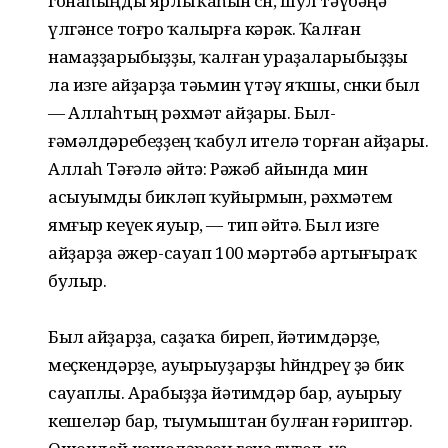
гонаһыңды ярлыҡаһын өсөн, шул тәүбәңә
үлгәнсе тоғро ҡалырға кәрәк. Ҡалған
намаҙҙарыбыҙҙы, ҡалған ураҙаларыбыҙҙы
ла изге айҙарҙа тәьмин үтәү яҡшы, сөнки был
— Аллаһтың рәхмәт айҙары. Был-
ғәмәлдәребеҙҙең ҡабул ителә торған айҙары.
Аллаһ Тәғәлә әйтә: Рәжәб айында мин
асыуымды бикләп ҡуйырмын, рәхмәтем
ямғыр кеүек яуыр, — тип әйтә. Был изге
айҙарҙа әжер-сауап 100 мәртәбә артығыраҡ
булыр.
Был айҙарҙа, саҙаҡа биреп, йәтимдәрҙе,
меҫкендәрҙе, ауырыуҙарҙы һөйөндөреү ҙә бик
сауаплы. Арабыҙҙа йәтимдәр бар, ауырыу
кешеләр бар, тыумыштан булған ғәриптәр.