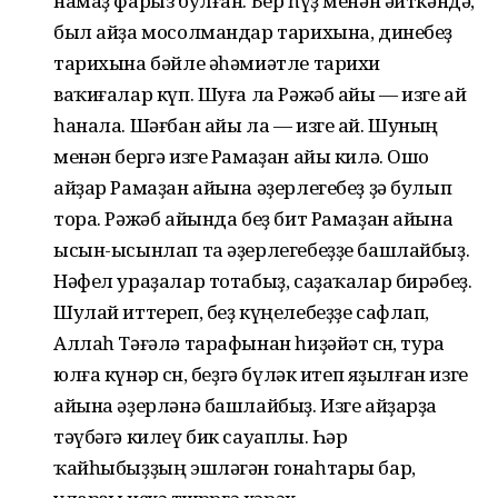
намаҙ фарыз булған. Бер һүҙ менән әйткәндә,
был айҙа мосолмандар тарихына, динебеҙ
тарихына бәйле әһәмиәтле тарихи
ваҡиғалар күп. Шуға ла Рәжәб айы — изге ай
һанала. Шәғбан айы ла — изге ай. Шуның
менән бергә изге Рамаҙан айы килә. Ошо
айҙар Рамаҙан айына әҙерлегебеҙ ҙә булып
тора. Рәжәб айында беҙ бит Рамаҙан айына
ысын-ысынлап та әҙерлегебеҙҙе башлайбыҙ.
Нәфел ураҙалар тотабыҙ, саҙаҡалар бирәбеҙ.
Шулай иттереп, беҙ күңелебеҙҙе сафлап,
Аллаһ Тәғәлә тарафынан һиҙәйәт өсөн, тура
юлға күнәр өсөн, беҙгә бүләк итеп яҙылған изге
айына әҙерләнә башлайбыҙ. Изге айҙарҙа
тәүбәгә килеү бик сауаплы. Һәр
ҡайһыбыҙҙың эшләгән гонаһтары бар,