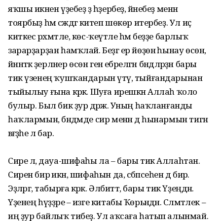
яҡшы икәнен үҙебеҙ ҙә һҙербеҙ, йәнебеҙ менән
тоярбыҙ һәм сәждәгә китеп шөкөр итербеҙ. Ул иҫ
киткес рәхмәтле, көс-ҡеүәтле һәм беҙҙе барлыҡ
зарарҙарҙан һамҡлай. Беҙгә ер йөҙөнә һынау өсөн,
йәннәткә әҙерләнер өсөн генә ебәрелгән бәндәләрҙән бары
тик үзенең ҡушҡандарын үтәү, тыйғандарынан
тыйылыу ғына кәрәк. Шуға ирешкән Аллаһ ҡоло
булыр. Был бик ҙур дәрәжә. Уның һаҡланғанды
һаҡлармын, бәндәмде сир менән дә һынармын тигән
вәғәҙәһе лә бар.
Сире лә, дауа-шифаһы ла – бары тик Аллаhтан.
Сирен бирә икән, шифаһын да, сәбәпсеһен дә бирә.
Эҙләргә, табырға кәрәк. Әлбиттә, бары тик Үҙеңдән.
Үҙенең һүҙҙәре – изге китабы Ҡөрьәндән. Сәләмәтлек –
иң ҙур байлыҡ тибеҙ. Ул аҡсаға һатып алынмай.