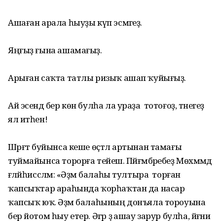
Ашаған арала һыуҙы күп эсмәгеҙ.
Яңғыҙ ғына ашамағыҙ.
Арыған саҡта татлы ризыҡ ашап ҡуйығыҙ.
Ай эсендә бер көн булһа ла ураҙа тотоғоҙ, тәнегеҙ
ял итһен!
Шәрғәт буйынса кеше өҫтәл артынан тамағы
туймайынса торорға тейеш. Пәйғәмбәребеҙ Мөхәммәд
ғәләйһиссәләм: «Әҙәм балаһы тултыра торған
ҡапсыҡтар араһында ҡорһаҡтан да насар
ҡапсыҡ юҡ. Әҙәм балаһының донъяла тороуына
бер йотом һыу етер. Әгәр ҙә ашау зарур булһа, йәғни