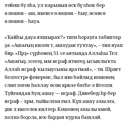
тейеш булһа, ул ҡарынын өскә бүлһен: бер
өлөшөнә – аш, икенсе өлөшөнә – һыу, өсөнсө
өлөшөнә – һауа.
«Ҡайһы дауа яҡшыраҡ?» тигән һорауға табиптар
ҙа: «Ашағың килеп тә, ашауҙан туҡтау», – тип яуап
бирә. «Пәрҙә» сүрәһенең 31-се аятында Аллаһы Тәғәлә:
«Ашағыҙ, эсегеҙ, әммә исраф итмәгеҙ, ысынлыҡта
Аллаһ исраф ҡылыусыны яратмай», – ти. Шәриғәт
белгестәре фекеренсә, был ике һөйләмдә кешенең
сәләмәтлеген һаҡлау өсөн кәрәкле бөтәһе лә әйтелгән.
Туйғандан һуң ашау — исраф. Динебеҙҙә һәр бер
исраф – хәрәм, тыйылған ғәмәл. Күп ашау аҡылға,
әҙәпкә лә кәмселек килтерә. Кешенең аҡылы кәмей,
холҡо боҙола, юҡ-барҙан ҡурҡа башлай.