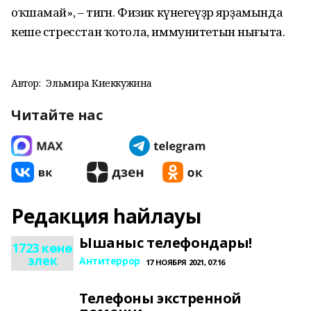
оҡшамай», – тигән. Физик күнегеүҙәр ярҙамында
кеше стресстан ҡотола, иммунитетын нығыта.
Автор:
Эльмира Киеккужина
Читайте нас
Редакция һайлауы
Ышаныс телефондары!
1723 көнө
элек
Антитеррор
17 НОЯБРЯ 2021, 07:16
Телефоны экстренной