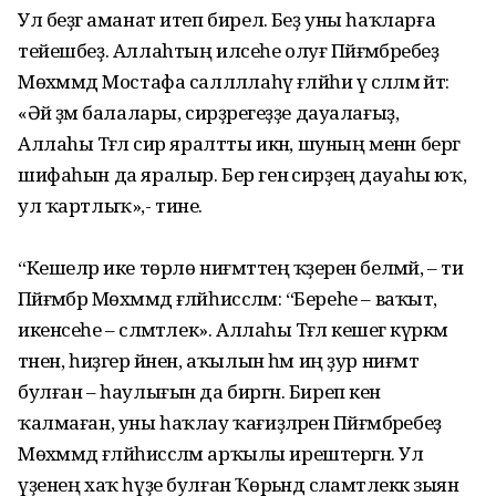
Ул беҙгә аманат итеп бирелә. Беҙ уны һаҡларға
тейешбеҙ. Аллаhтың илсеһе олуғ Пәйғәмбәребеҙ
Мөхәммәд Мостафа салләллаһү ғәләйһи үә сәлләм әйтә:
«Әй әҙәм балалары, сирҙәрегеҙҙе дауалағыҙ,
Аллаhы Тәғәлә сир яралтты икән, шуның менән бергә
шифаһын да яралыр. Бер генә сирҙең дауаһы юҡ,
ул ҡартлыҡ»,- тине.
“Кешеләр ике төрлө ниғмәттең ҡәҙерен белмәй, – ти
Пәйғәмбәр Мөхәммәд ғәләйһиссәләм: “Береһе – ваҡыт,
икенсеһе – сәләмәтлек». Аллаһы Тәғәлә кешегә күркәм
тәнен, һиҙгер йәнен, аҡылын һәм иң ҙур ниғмәт
булған – һаулығын да биргән. Биреп кенә
ҡалмаған, уны һаҡлау ҡағиҙәләрен Пәйғәмбәребеҙ
Мөхәммәд ғәләйһиссәләм арҡылы ирештергән. Ул
үҙенең хаҡ һүҙе булған Ҡөрьәндә сәламәтлеккә зыян