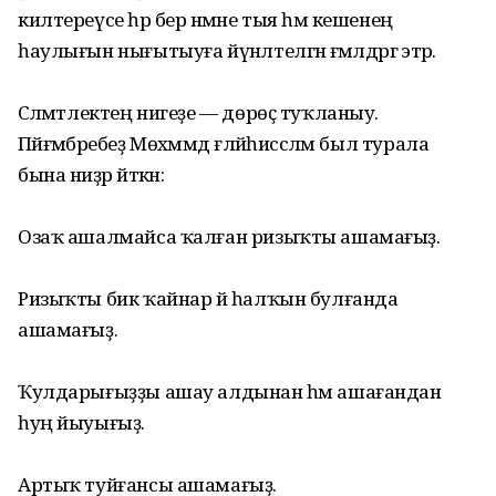
килтереүсе һәр бер нәмәне тыя һәм кешенең
һаулығын нығытыуға йүнәлтелгән ғәмәлдәргә этәрә.
Сәләмәтлектең нигеҙе — дөрөҫ туҡланыу.
Пәйғәмбәребеҙ Мөхәммәд ғәләйһиссәләм был турала
бына ниҙәр әйткән:
Озаҡ ашалмайса ҡалған ризыҡты ашамағыҙ.
Ризыҡты бик ҡайнар йә һалҡын булғанда
ашамағыҙ.
Ҡулдарығыҙҙы ашау алдынан һәм ашағандан
һуң йыуығыҙ.
Артыҡ туйғансы ашамағыҙ.