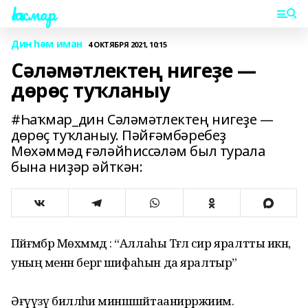
Һаҡмар
Дин һәм иман
4 ОКТЯБРЯ 2021, 10:15
Сәләмәтлектең нигеҙе —
дөрөҫ туҡланыу
#Һаҡмар_дин Сәләмәтлектең нигеҙе —
дөрөҫ туҡланыу. Пәйғәмбәребеҙ
Мөхәммәд ғәләйһиссәләм был турала
бына ниҙәр әйткән:
Пәйғәмбәр Мөхәммәд : “Аллаhы Тәғәлә сир яралтты икән,
уның менән бергә шифаһын да яралтыр”
Әғүүзү билләәһи минәшшәйтааниррәжиим.