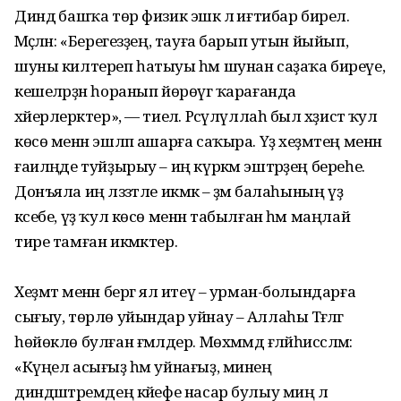
Диндә башҡа төр физик эшкә лә иғтибар бирелә.
Мәҫәлән: «Берегезҙең, тауға барып утын йыйып,
шуны килтереп һатыуы һәм шунан саҙаҡа биреүе,
кешеләрҙән һоранып йөрөүгә ҡарағанда
хәйерлерәктер», — тиелә. Рәсүлүллаһ был хәҙистә ҡул
көсө менән эшләп ашарға саҡыра. Үҙ хеҙмәтең менән
ғаиләңде туйҙырыу – иң күркәм эштәрҙең береһе.
Донъяла иң ләззәтле икмәк – әҙәм балаһының үҙ
кәсебе, үҙ ҡул көсө менән табылған һәм маңлай
тире тамған икмәктер.
Хеҙмәт менән бергә ял итеү – урман-болындарға
сығыу, төрлө уйындар уйнау – Аллаһы Тәғәләгә
һөйөклө булған ғәмәлдер. Мөхәммәд ғәләйһиссәләм:
«Күңел асығыҙ һәм уйнағыҙ, минең
диндәштәремдең кәйефе насар булыу миңә лә