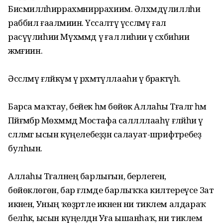
Бисмилләәһиррахмәәниррахиим. Әлхәмдүлилләәһи
раббил ғааләмиин. Үәссаләәтү үәссәләәмү ғаләә
расүүлиһии Мүхәммәд үә ғаләә әәлиһии үә әсхәбиһии
әжмәғиин.
Әссәләәмү ғәләйкүм үә рәхмәтүллааһи үә бәракәәтүһ.
Барса маҡтау, бейек һәм бөйөк Аллаһы Тәғаләгә һәм
Пәйғәмбәр Мөхәммәд Мостафа салләллааһү ғәләйһи үә
сәлләмгә ысын күңелебеҙҙән салауат-шәрифтәребеҙ
булһын.
Аллаһы Тәғаләнең барлығын, берлеген,
бөйөклөгөн, бар ғәләмде барлыҡҡа килтереүсе Зат
икәнен, Уның ҡөҙрәтле икәнен ни тиклем алдараҡ
белһәк, ысын күңелдән Уға ышанһаҡ, ни тиклем