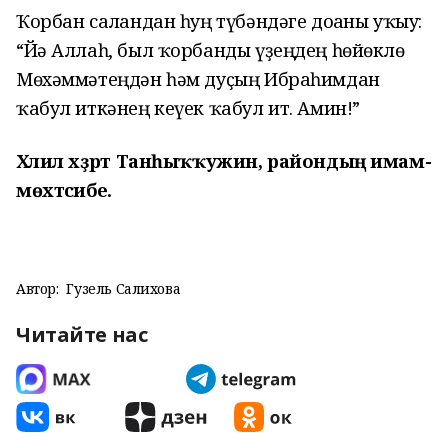
Ҡорбан салғандан һуң түбәндә
ге
доғаны уҡыу:
“Йә Аллаһ, был ҡорбанды үҙеңдең һөйөклө
Мөхәммәтеңдән һәм дуҫың Ибраһимдан
ҡабул иткәнең кеүек ҡабул ит. Амин!”
Хәлил хәҙрәт Танһыҡҡужин, райондың имам-
мөхтәсибе.
Автор:
Гузель Салихова
Читайте нас