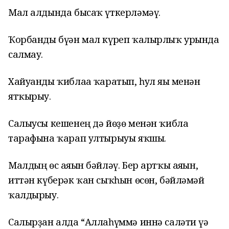
Мал алдында бысаҡ үткерләмәү.
Ҡорбанды бүән мал күреп ҡалырлыҡ урында
салмау.
Хайуанды ҡиблаға ҡаратып, һул яғы менән
ятҡырыу.
Салыусы кешенең дә йөҙө менән ҡибла
тарафына ҡарап ултырыуы яҡшы.
Малдың өс аяғын бәйләү.
Бер артҡы аяғын,
иттән күберәк ҡан сыҡһын өсөн, бәйләмәй
ҡалдырыу.
Салырҙан алда “Аллаһүммә иннә саләти үә