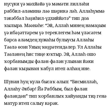
нүсүки үә мәхйәйә үә мәмәти лилләһи
раббил-ғәләминә ләә шәрикә ләһ. Аллаһүммә
тәкәббәл һәҙиһил-үдхиййәтә” тип доға
ҡылырға. Мәғәнәһе: “Эй, Аллаһ минең намаҙым
үә ғибәҙәттәрем
үә тереклегем һәм үләсәгем
барса ғаләмдең хужаһы булыусы Аллаһы
Тәғәлә өсөн Уның ҡөҙрәтендәлер. Ул Аллаһы
Тәғәләнең һис
тиңе
юҡтыр. Эй, Аллаһ ошо
ҡорба
н
ымды фәлән-фәлән улынан йәки
фәлән ҡыҙынан ҡабул итеп алһаң ине.
Шунан һуң ҡулға бысаҡ алып: “Бисмилләһ,
Аллаһу Әкбәр! Йә Раббым, был фәлән
фәләндән” тип ҡорбанлыҡ хайуанды тиҙ генә
матур итеп салыу кәрәк.