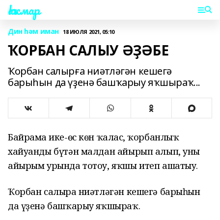
Һаҡмар
Дин һәм иман
18 ИЮЛЯ 2021, 05:10
ҠОРБАН САЛЫУ ӘҘӘБЕ
Ҡорбан салырға ниәтләгән кешегә
барыһын да үҙенә башҡарыу яҡшыраҡ...
Байрамға ике-өс көн ҡалғас, ҡорбанлыҡ
хайуанды бүтән малдан айырып алып, уны
айырым урында тотоу, яҡшы итеп ашатыу.
Ҡорбан салырға ниәтләгән кешегә барыһын
да үҙенә башҡарыу яҡшыраҡ.