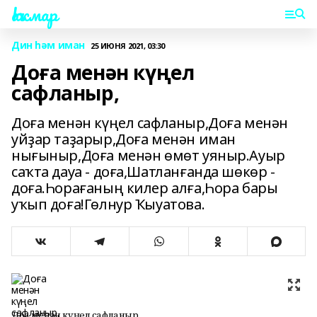
Һаҡмар
Дин һәм иман
25 ИЮНЯ 2021, 03:30
Доға менән күңел
сафланыр,
Доға менән күңел сафланыр,Доға менән
уйҙар таҙарыр,Доға менән иман
нығыныр,Доға менән өмөт уяныр.Ауыр
саҡта дауа - доға,Шатланғанда шөкөр -
доға.Һорағаның килер алға,Һора бары
уҡып доға!Гөлнур Ҡыуатова.
Доға менән күңел сафланыр,