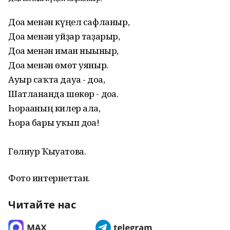
Доға менән күңел сафланыр,
Доға менән уйҙар таҙарыр,
Доға менән иман нығыныр,
Доға менән өмөт уяныр.
Ауыр саҡта дауа - доға,
Шатланғанда шөкөр - доға.
Һорағаның килер алға,
Һора бары уҡып доға!
Гөлнур Ҡыуатова.
Фото интернеттан.
Читайте нас