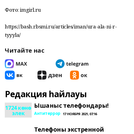
Фото: imgirl.ru
https://bash.rbsmi.ru/articles/iman/ura-ala-ni-r-
tyyyla/
Читайте нас
Редакция һайлауы
Ышаныс телефондары!
1724 көнө
элек
Антитеррор
17 НОЯБРЯ 2021, 07:16
Телефоны экстренной