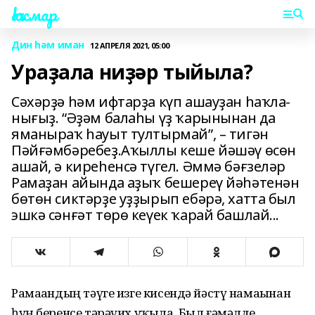
Һаҡмар
Дин һәм иман
12 АПРЕЛЯ 2021, 05:00
Ураҙала ниҙәр тыйыла?
Сәхәрҙә һәм ифтарҙа күп ашауҙан һаҡла­
ны­ғыҙ. “Әҙәм балаһы үҙ ҡарынынан да
яма­ныраҡ һауыт тултырмай”, – тигән
Пәйғәм­бәребеҙ.Аҡыллы кеше йәшәү өсөн
ашай, ә кире­һенсә түгел. Әммә бәғзеләр
Рамаҙан айында аҙыҡ бешереү йәһәтенән
бөтөн сиктәрҙе уҙҙырып ебәрә, хатта был
эшкә сәнғәт төрө кеүек ҡарай башлай...
Рамаҙандың тәүге изге кисендә йәстү намаҙынан
һуң беренсе тәрәүих уҡыла. Был ғәмәлде