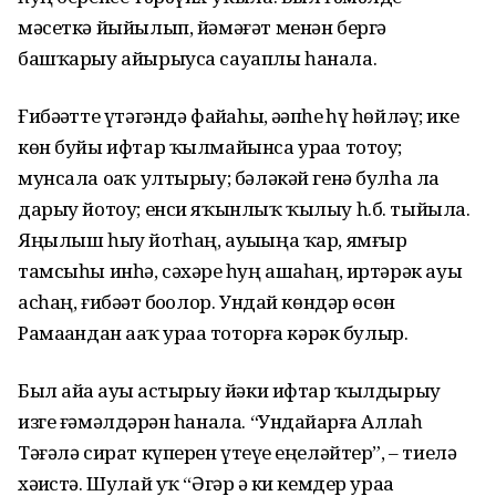
мәсеткә йыйылып, йәмәғәт менән бергә
башҡарыу айырыуса сауаплы һанала.
Ғибәҙәтте үтәгәндә файҙаһыҙ, әҙәпһеҙ һүҙ һөйләү; ике
көн буйы ифтар ҡылмайынса ураҙа тотоу;
мунсала оҙаҡ ултырыу; бәләкәй генә булһа ла
дарыу йотоу; енси яҡынлыҡ ҡылыу һ.б. тыйыла.
Яңылыш һыу йотһаң, ауыҙыңа ҡар, ямғыр
тамсыһы инһә, сәхәрҙе һуң ашаһаң, иртәрәк ауыҙ
асһаң, ғибәҙәт боҙолор. Ундай көндәр өсөн
Рамаҙандан аҙаҡ ураҙа тоторға кәрәк булыр.
Был айҙа ауыҙ астырыу йәки ифтар ҡыл­дырыу
изге ғәмәлдәрҙән һанала. “Ундайҙарға Аллаһ
Тәғәлә сират күперен үтеүҙе еңеләй­тер”, – тиелә
хәҙистә. Шулай уҡ “Әгәр ҙә ки кемдер ураҙа