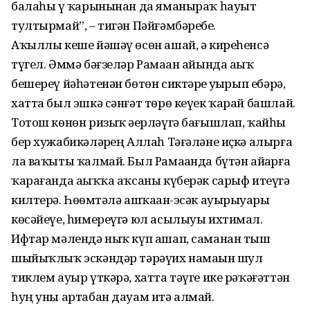
балаһы үҙ ҡарынынан да яма­ныраҡ һауыт
тултырмай”, – тигән Пәйғәм­бәребеҙ.
Аҡыллы кеше йәшәү өсөн ашай, ә кире­һенсә
түгел. Әммә бәғзеләр Рамаҙан айында аҙыҡ
бешереү йәһәтенән бөтөн сиктәрҙе уҙҙырып ебәрә,
хатта был эшкә сәнғәт төрө кеүек ҡарай башлай.
Тотош көнөн ризыҡ әҙер­ләүгә бағышлап, ҡайһы
бер хужабикә­ләрҙең Аллаһ Тәғәләне иҫкә алырға
ла ваҡы­ты ҡалмай. Был Рамаҙанда бүтән айҙарға
ҡарағанда аҙыҡҡа аҡсаны күберәк сарыф итеүгә
килтерә. Һөҙөмтәлә ашҡаҙан-эсәк ауырыуҙары
көсәйеүе, һимереүгә юл асылыуы ихтимал.
Ифтар мәлендә ныҡ күп ашап, саманан тыш
шыйыҡлыҡ эскәндәр тәрәүих намаҙын шул
тиклем ауыр үткәрә, хатта тәүге ике рәҡәғәттән
һуң уны артабан дауам итә алмай.