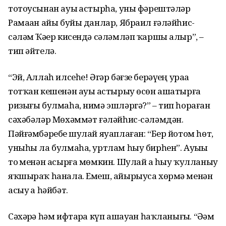
тотоусынан ауыҙ астырһа, уны фәрештәләр
Рамаҙан айы буйы данлар, Ябраил ғәләйһис-
сәләм Ҡәҙер кисендә сәләмләп ҡаршы алыр”, –
тип әйтелә.
“Эй, Аллаһ илсеһе! Әгәр бәғзе берәүҙең ураҙа
тотҡан кешенән ауыҙ астырыу өсөн ашатырға
ризығы булмаһа, нимә эшләргә?” – тип һораған
сәхәбәләр Мөхәммәт ғәләйһис-сәләмдән.
Пәйғәмбәребеҙ шулай яуаплаған: “Бер йотом һөт,
уныһы ла булмаһа, уртлам һыу бирһен”. Ауыҙҙы
тоҙ менән асырға мөм­кин. Шулай ҙа һыу ҡулланыу
яҡшыраҡ һанала. Емеш, айырыуса хөрмә менән
асыу ҙа һәйбәт.
Сәхәрҙә һәм ифтарҙа күп ашауҙан һаҡла­ны­ғыҙ. “Әҙәм