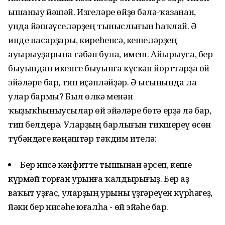
ышаныу йәшәй. Изгеләре өйҙө бәлә-ҡазанан,
унда йәшәүселәрҙең тыныслығын һаҡлай. Ә
инде насарҙары, киреһенсә, кешеләрҙең
ауырыуҙарына сәбәп була, имеш. Айырыуса, бер
быуындан икенсе быуынға күскән йорттарҙа өй
эйәләре бар, тип иҫәпләйҙәр. Ә ысынында ла
улар бармы? Был өлкә менән
ҡыҙыҡһыныусылар өй эйәләре бөтә ерҙә лә бар,
тип белдерә. Уларҙың барлығын тикшереү өсөн
түбәндәге кәңәштәр тәҡдим ителә:
Бер нисә кәнфитте тышынан әрсеп, кеше
күрмәй торған урынға ҡалдырығыҙ. Бер аҙ
ваҡыт уҙғас, уларҙың урыны үҙгәреүен күрһәгеҙ,
йәки бер нисәһе юғалһа - өй эйәһе бар.