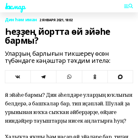
Һаҡмар
Дин һәм иман
2 ЯНВАРЯ 2021, 18:02
Һеҙҙең йортта өй эйәһе
бармы?
Уларҙың барлығын тикшереү өсөн
түбәндәге кәңәштәр тәҡдим ителә:
Өй эйәһе бармы? Дин әһелдәре уларҙың юҡлығын
белдерә, ә башҡалар бар, тип иҫәпләй. Шулай ҙа
урынынан юҡҡа сыҡҡан әйберҙәрҙе, өйҙәге
ниндәйҙер тауыштарҙы нисек аңлатырға һуң?
Халыҡта яҡшы һәм насар өй эйәләре бар, тигән