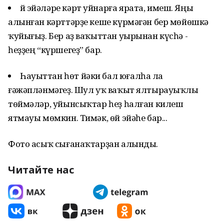
Өй эйәләре кәрт уйнарға ярата, имеш. Яңы
алынған кәрттәрҙе кеше күрмәгән бер мөйөшкә
ҡуйығыҙ. Бер аҙ ваҡыттан уырынан күсһә -
һеҙҙең “күршегеҙ” бар.
Һауыттан һөт йәки бал юғалһа ла
ғәжәпләнмәгеҙ. Шул уҡ ваҡыт ялтырауыҡлы
төймәләр, уйынсыҡтар һеҙ һалған килеш
ятмауы мөмкин. Тимәк, өй эйәһе бар...
Фото асыҡ сығанаҡтарҙан алынды.
Читайте нас