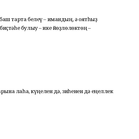
баш тарта белеү – имандың, ә оятһыҙ
биҫтәһе булыу – ике йөҙлөлөктөң –
 арына лаһа, күңелен дә, зиһенен дә еңеллек