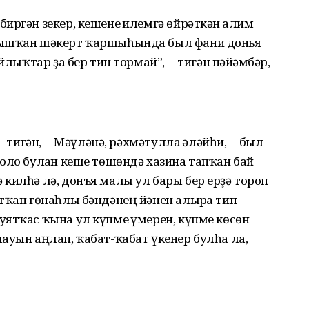
иргән зекер, кешене ғилемгә өйрәткән ғалим
рышҡан шәкерт ҡаршыһында был фани донья
йлыҡтар ҙа бер тин тормай”, -- тигән пәйғәмбәр,
 тигән, -- Мәүләнә, рәхмәтулла ғәләйһи, -- был
оло булған кеше төшөндә хазина тапҡан бай
килһә лә, донъя малы ул бары бер ерҙә тороп
тҡан гөнаһлы бәндәнең йәнен алырға тип
ятҡас ҡына ул күпме ғүмерен, күпме көсөн
ауын аңлап, ҡабат-ҡабат үкенер булһа ла,