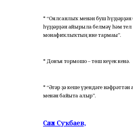
* “Оялсанлыҡ менән буш һүҙҙәрҙән 
һүҙҙәрҙән айырыла белмәү һәм тел 
монафиҡлыҡтың ике тармағы”.
* Донъя тормошо – төш кеүек кенә.
* “Әгәр ҙә кеше үҙендәге нәфрәттән
менән байыта алыр”.
Сәләх Суҡбаев,