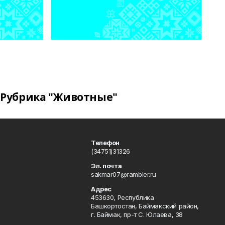
Рубрика "Животные"
Телефон
(34751)31326
Эл. почта
sakmar07@rambler.ru
Адрес
453630, Республика
Башкортостан, Баймакский район,
г. Баймак, пр-т С. Юлаева, 38