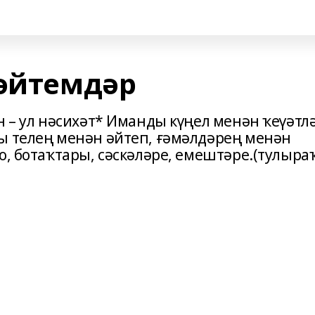
 әйтемдәр
н – ул нәсихәт* Иманды күңел менән ҡеүәтл
ы телең менән әйтеп, ғәмәлдәрең менән
о, ботаҡтары, сәскәләре, емештәре.(тулыра