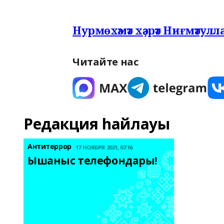
Нурмөхәмәт хәҙрәт Ниғмәтулла
Читайте нас
Редакция һайлауы
Антитеррор
17 НОЯБРЯ 2021, 07:16
Ышаныс телефондары! 