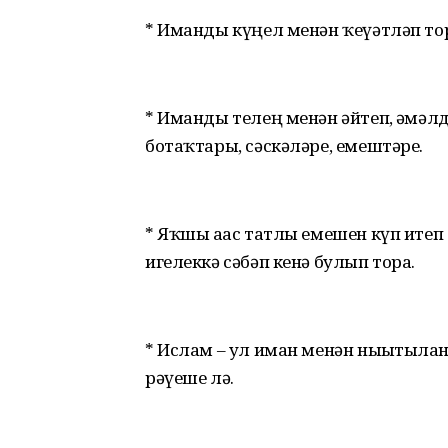
* Иманды күңел менән ҡеүәтләп тор
* Иманды телең менән әйтеп, ғәмәлд
ботаҡтары, сәскәләре, емештәре.
* Яҡшы ағас татлы емешен күп итеп 
игелеккә сәбәп кенә булып тора.
* Ислам – ул иман менән нығытылған 
рәүеше лә.