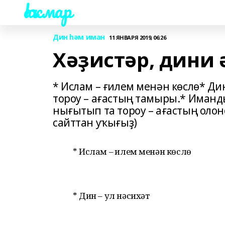
Һаҡмар
Дин һәм иман
11 ЯНВАРЯ 2019, 06:26
Хәҙистәр, дини
* Ислам – ғилем менән көслө* Ди
тороу – ағастың тамыры.* Иманд
нығытып та тороу – ағастың олон
сайттан уҡығыҙ)
* Ислам – ғилем менән көслө
* Дин – ул нәсихәт