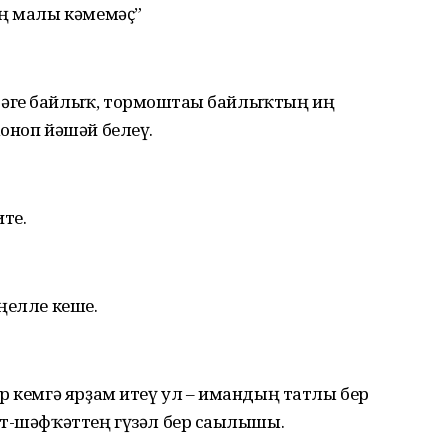
ең малы кәмемәҫ”
әге байлыҡ, тормоштағы байлыҡтың иң
оноп йәшәй белеү.
ите.
ңелле кеше.
р кемгә ярҙам итеү ул – имандың татлы бер
т-шәфҡәттең гүзәл бер сағылышы.