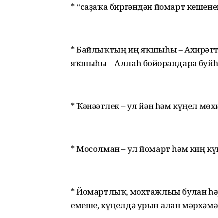
* “саҙаҡа биргәндән йомарт кешен
* Байлыҡтың иң яҡшыһы – Ахирәтт
яҡшыһы – Аллаһ бойорғандарға буйһ
* Ҡәнәғәтлек – ул йән һәм күңел мөх
* Мосолман – ул йомарт һәм киң кү
* Йомартлыҡ, мохтажлығы булған һә
емеше, күңелдә урын алған мәрхәмә