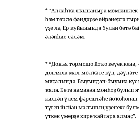
* “Аллаһҡа яҡынайырға мөмкинлек б
һәм төрлө фәндәрҙе өйрәнергә ты
үҙе лә, Ер ҡуйынында булған бөтә ба
ғәләйһис-сәләм.
* “Донъя тормошо йоҡо кеүек кенә, --
донъяла мал-мөлҡәте күп, дәүләте 
миҫалында. Быуындан-быуынға күсә 
ҡала. Бөтә нәмәнән моңһоҙ булып я
килгән үлем фәрештәһе йоҡоһонан у
түгеп йыйған малының үҙенеке булм
үткән ғүмерҙе кире ҡайтара алмаҫ”.