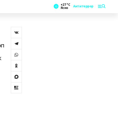
+27 °С
Антитеррор
Ясно
әп
ҡ