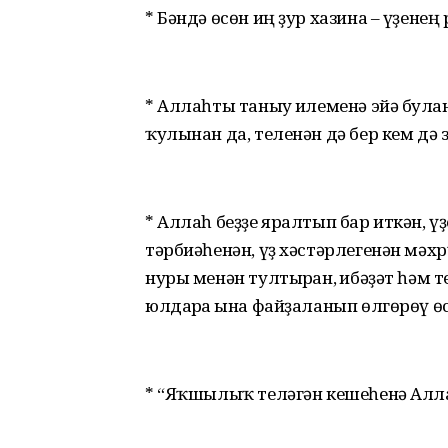
* Бәндә өсөн иң ҙур хазина – үҙене
* Аллаһты таныу ғилеменә эйә булғ
ҡулынан да, теленән дә бер кем дә 
* Аллаһ беҙҙе яралтып бар иткән, ү
тәрбиәһенән, үҙ хәстәрлегенән мәхр
нуры менән тултырған, ғибәҙәт һәм т
юлдарға ғына файҙаланып өлгөрөү ө
* “Яҡшылыҡ теләгән кешеһенә Алла