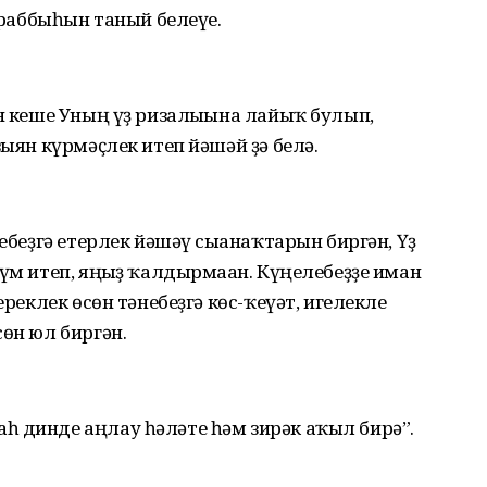
ң раббыһын таный белеүе.
ан кеше Уның үҙ ризалығына лайыҡ булып,
зыян күрмәҫлек итеп йәшәй ҙә белә.
ҙебеҙгә етерлек йәшәү сығанаҡтарын биргән, Үҙ
үм итеп, яңғыҙ ҡалдырмаған. Күңелебеҙҙе иман
ереклек өсөн тәнебеҙгә көс-ҡеүәт, игелекле
сөн юл биргән.
һ динде аңлау һәләте һәм зирәк аҡыл бирә”.