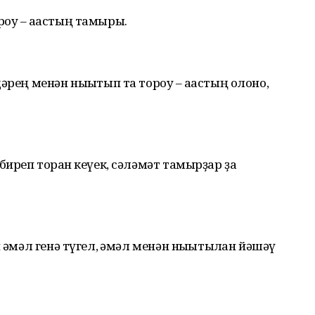
оу – ағастың тамыры.
әрең менән нығытып та тороу – ағастың олоно,
биреп торған кеүек, сәләмәт тамырҙар ҙа
ғәмәл генә түгел, ғәмәл менән нығытылған йәшәү