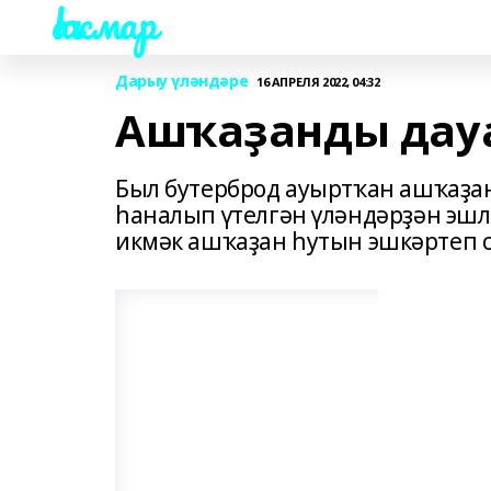
Һаҡмар
Дарыу үләндәре
16 АПРЕЛЯ 2022, 04:32
Ашҡаҙанды дауа
Был бутерброд ауыртҡан ашҡаҙа
һаналып үтелгән үләндәрҙән эшл
икмәк ашҡаҙан һутын эшкәртеп 