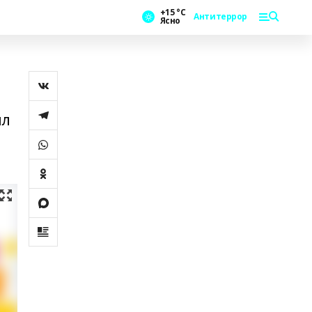
+15 °С
Антитеррор
Ясно
ыл