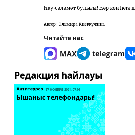
Һау-сәләмәт булығыҙ! Һәр көн һеҙг
Автор:
Эльмира Киеккужина
Читайте нас
Редакция һайлауы
Антитеррор
17 НОЯБРЯ 2021, 07:16
Ышаныс телефондары! 