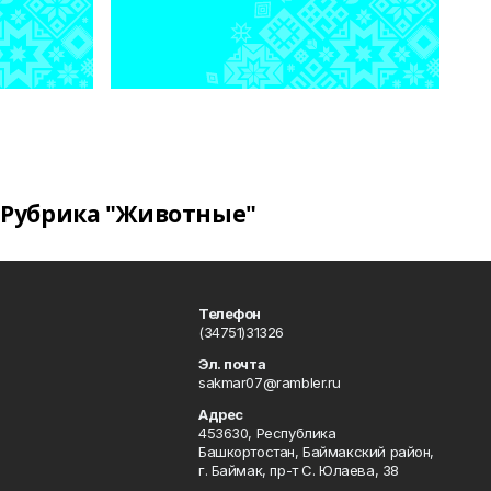
Рубрика "Животные"
Телефон
(34751)31326
Эл. почта
sakmar07@rambler.ru
Адрес
453630, Республика
Башкортостан, Баймакский район,
г. Баймак, пр-т С. Юлаева, 38