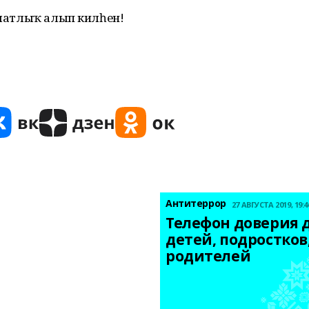
ә шатлыҡ алып килһен!
Антитеррор
27 АВГУСТА 2019, 19:4
Телефон доверия д
детей, подростков,
родителей