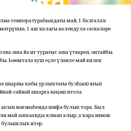
үлмә температураһындағы май, 1 балғалаҡ
 мәтрүшкә, 1 аш ҡалағы календула сәскәләре
олка аша йә ит турағыс аша үткәреп, онтайбыҙ.
ыҙ. Һөҙөмтәлә хуш еҫле үләнле май килеп
ике шырпы ҡабы ҙурлыҡтағы булһын) яғып
сәйнәй-сәйнәй ашарға кәңәш ителә.
 ысын мәғәнәһендә шифа булып тора. Был
гән май ашҡаҙанды ялмап алыр, ә ҡара икмәк
а булышлыҡ итер.