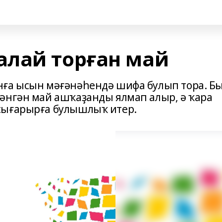
лай торған май
нға ысын мәғәнәһендә шифа булып тора. Б
әнгән май ашҡаҙанды ялмап алыр, ә ҡара
сығарырға булышлыҡ итер.