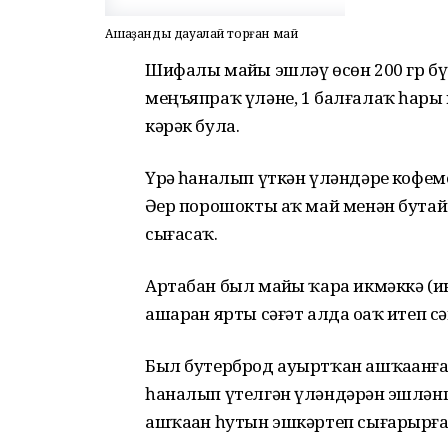
Ашҡаҙанды дауалай торған май
Шифалы майҙы эшләү өсөн 200 гр б
меңъяпраҡ үләне, 1 балғалаҡ һары
кәрәк була.
Үрҙә һаналып үткән үләндәрҙе кофем
Әҙер порошокты аҡ май менән бутайб
сығасаҡ.
Артабан был майҙы ҡара икмәккә (
ашарҙан ярты сәғәт алда оҙаҡ итеп 
Был бутерброд ауыртҡан ашҡаҙанға
һаналып үтелгән үләндәрҙән эшлән
ашҡаҙан һутын эшкәртеп сығарырғ