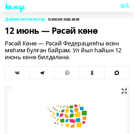
Һаҡмар
Дөйөм мәҡәләләр
12 ИЮНЯ 2020, 09:09
12 июнь — Рәсәй көнө
Рәсәй Көнө ― Рәсәй Федерацияһы өсөн
мөһим булған байрам. Ул йыл һайын 12
июнь көнө билдәләнә.