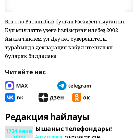
Бөгөн оло Ватаныбыҙ булған Рәсәйҙең тыуған көнө.
Күп милләтте үҙенә һыйҙырған илебеҙ 2002
йылға тиклем ул Дәүләт суверенитеты
тураһында декларация ҡабул ителгән көн
булараҡ билдәләнә.
Читайте нас
Редакция һайлауы
Ышаныс телефондары!
1724 көнө
элек
Антитеррор
17 НОЯБРЯ 2021, 07:16