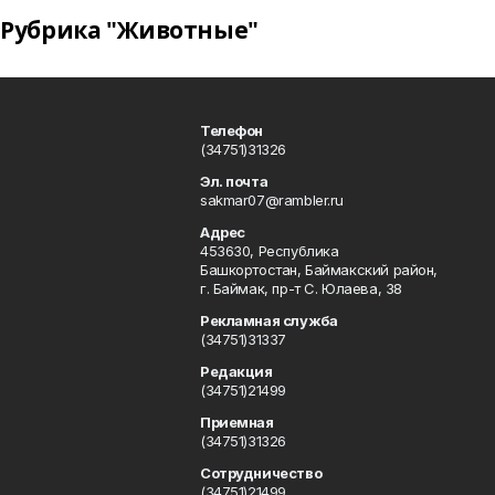
Рубрика "Животные"
Телефон
(34751)31326
Эл. почта
sakmar07@rambler.ru
Адрес
453630, Республика
Башкортостан, Баймакский район,
г. Баймак, пр-т С. Юлаева, 38
Рекламная служба
(34751)31337
Редакция
(34751)21499
Приемная
(34751)31326
Сотрудничество
(34751)21499