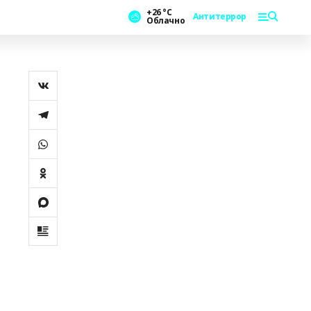
+26 °С
Антитеррор
Облачно