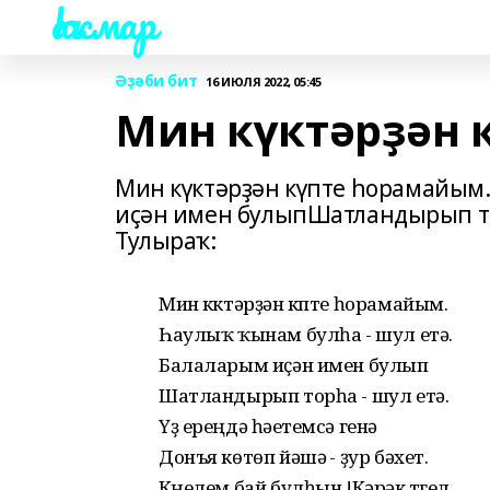
Һаҡмар
Әҙәби бит
16 ИЮЛЯ 2022, 05:45
Мин күктәрҙән 
Мин күктәрҙән күпте һорамайым.
иҫән имен булыпШатландырып торһ
Тулыраҡ:
Мин күктәрҙән күпте һорамайым.
Һаулыҡ ҡынам булһа - шул етә.
Балаларым иҫән имен булып
Шатландырып торһа - шул етә.
Үҙ ереңдә һәүетемсә генә
Донъя көтөп йәшәү - ҙур бәхет.
Күңелем бай булһын !Кәрәк түгел