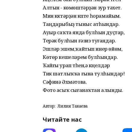
Алтын - көмөштәрҙән зур тәхет.
Мин күктәрҙән күпте һорамайым.
Таңдарыбыҙ тыныс атһындар.
Ауыр саҡта янда булһын дуҫтар,
Терәк булһын ғәзиз туғандар.
Эшләр эшем,ҡайтып инер өйөм,
Көтөр кешеләрем булһындар.
Ҡайғы урап үтһен,ә күңелдәр
Тик шатлыҡҡа ғына тулһындар!
Сәфинә Әхмәтова.
Фото асыҡ сығанаҡтан алынды.
Автор:
Лилия Такаева
Читайте нас