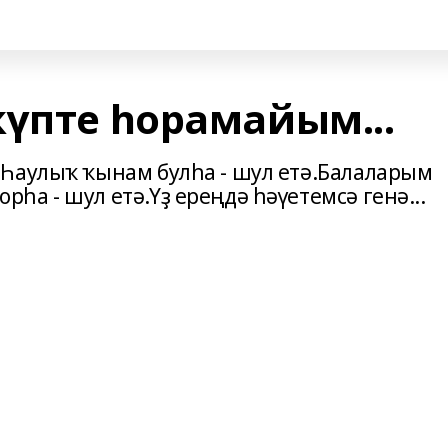
күпте һорамайым...
Һаулыҡ ҡынам булһа - шул етә.Балаларым
а - шул етә.Үҙ ереңдә һәүетемсә генә...