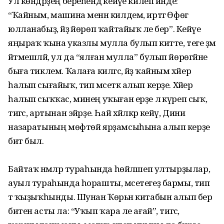
Ул көндәрҙең береһендә кейәүе килеп инде:
“Ҡайным, машина менән килдем, иртәгә Өфөгә
юлланабыҙ, әйҙә йөрөп ҡайтайыҡ әле бер”. Кейәүе
яңыраҡ ҡына указлы мулла булып китте, теге әҙәм
әйтмешләй, ул да “ялған мулла” булып йөрөгәйне
быға тиклем. Ҡалаға килгәс, әйҙә ҡайным хәйер
һалып сығайыҡ, тип мәсеткә алып керҙе. Хәйер
һалып сыҡҡас, минең уҡыған ерҙе лә күреп сыҡ,
тигәс, артынан эйәрҙе. Һай хәйләкәр кейәү, Диниә
назаратының мөфтөй ярҙамсыһына алып керҙе
бит был.
Байтаҡ нәмәләр тураһында һөйләшеп ултырҙылар,
ауыл тураһында һорашты, мәсетегеҙ бармы, тип
тә ҡыҙыҡһынды. Шунан Ҡөрьән китабын алып бер
битен асты ла: “Уҡып ҡара әле ағай”, тигәс,