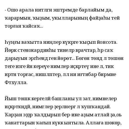
- Ошо арала ниәтләгән эштәремде барлайым да,
ҡарармын, ҡыҙым, укылларының файҙаһы тейә
торған ҡайсаҡ...
Һуңғы ваҡытта ниңәлер күкрәге ҡыҫып йонсота.
Йөрәк стенокардияһы тинеләр врачтар, һәр саҡ
дарыуын эргәһендә генә йөрөтә... Бөгөн төндә лә төшөнә
теге изге йән кереүе нимәлер иҫкәртеү ине лә, тик
иртән торғас, нишләптер, әллә ни иғтибар бирмәне
Фәтхулла.
Йыш төшкә кергеләй башланы ул зат, нимәнелер
иҫкәрткәндәй, нимәгәлер әҙерләнергә лә ҡушҡандай.
Ҡарҙан эҙҙәр ҡалдырып бер-ике аҙым атлай ҙа,оь
ҡанаттарын ҡағып күккә ынтыла. Аллаға шөкөр,