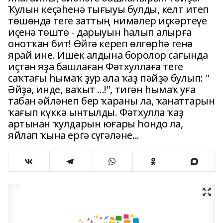
Ҡулын кеҫәһенә тығыуы булды, келт итеп
төшөндә теге заттың нимәлер иҫкәртеүе
иҫенә төштө - дарыуын һалып алырға
онотҡан бит! Өйгә кереп өлгөрһә генә
ярай ине. Ишек алдына боролор сағында
иҫтән яҙа башлаған Фәтхуллаға теге
саҡтағы һымаҡ ҙур ала ҡаҙ пәйҙә булып: "
Әйҙә, инде, ваҡыт ...!", тигән һымаҡ уға
табан әйләнеп бер ҡараны ла, ҡанаттарын
ҡағып күккә ынтылды. Фәтхулла ҡаҙ
артынан ҡулдарын юғары һондо ла,
яйлап ҡына ергә сүгәләне...