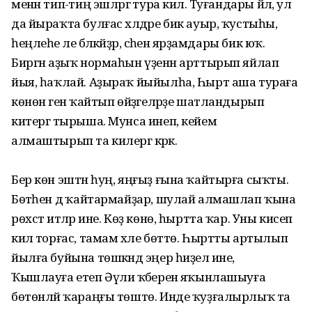
менән типә-тиң эшләргә тура килә. Туғандары йәл, ул
да йыраҡта булғас хәлдәре бик ауыр, ҡустыһы,
һеңлеһе әле бәләкәйҙәр, әсәһенә ярҙамдары бик юҡ.
Биргән аҙыҡ нормаһын үҙенән арттырып яйлап
йыя, һаҡлай. Аҙыраҡ йыйылһа, Һырт аша тураға
көнөнә генә ҡайтып өйҙәгеләрҙе шатландырып
китергә тырыша. Мунса инеп, кейем
алмаштырып та килергә кәрәк.
Бер көн эштән һуң, яңғыҙ ғына ҡайтырға сыҡты.
Бөтәһен дә ҡайтармайҙар, шулай алмашлап ҡына
рөхсәт итәләр ине. Көҙ көнө, һыртта ҡар. Уны кисеп
килә торғас, тамам хәле бөттө. Һыртты артылып
йылға буйына төшкәндә эңер һиҙелә ине, ә
Ҡышлауға етеп Әүлиә ҡәберенә яҡынлашыуға
бөтөнләй ҡараңғы төштө. Инде ҡуҙғалырлыҡ та