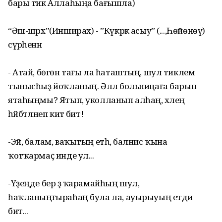
бары тик Аллаһыңа бағышла)
“Әш-шәрх”(Инширах) - ”Күкрәк асыу” (...,Һөйөнөү)
сүрәһенән
- Атай, бөгөн тағы ла һаташтың, шул тиклем
тынысһыҙ йоҡланың. Әллә больницаға барып
ятаһыңмы? Ятып, уколланып алһаң, хәлең
һәйбәтләнеп китә бит!
-Эй, балам, ваҡытың етһә, балнис ҡына
ҡотҡармаҫ инде ул...
-Үҙеңде бер ҙә ҡарамайһың шул,
һаҡланыңғыраһаң була ла, ауырыуың етди
бит...