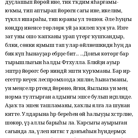
дуҫлашып йөрөй ине, тик тәҡдим яһарғамы-
юҡмы, тип аптырап йөрөгән сағы ине, икеләнмә,
тәүәкәллә ишараһы, тип юраны ул төшөн. Әле һуңғы
көндәрҙә икенсе төрлөрәк уй ҙа килеп ҡуя уға. Изге
зат уны ошо ҡапҡаны урап үтергә ҡушҡандыр,
бәлки, сөнки яҙмыш тап улар өйләнешкәндән һуң да
бик күп һынауҙар ебәрҙе бит... ...Донъя көтөргә бар
тырышлығын һалды Фәтхулла. Бәләкәйҙән ауыр
эштәрҙә йөрөгәс бер ниндәй эштән ҡурҡманы. Бар ир-
егеттәр кеүек леспромхозда эшләне, һынатманы,
ун меңселәр рәтендә йөрөнө, йәғни, йылына ун мең
норма тултырған алдынғы эшсе булып иҫәпләнде.
Аҙаҡ та эшен ташламаны, хаҡлы ялға ла шунан
китте. Улдарына һәр береһенә өй һалыуҙы хәстәрләне,
шөкөр, үҙ аллы барыһы ла. Ҡарсығы ауырыған
сағында ла, үлеп киткәс тә донъяһын һүндермәҫкә