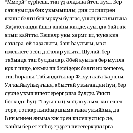
“Мәмерйә” сүрәһенән, тип үҙ алдына әйтеп ҡуя... Бер
саҡ ауылда бик уҡымышлы, дин тәртиптәрен
яҡшы белгән әбей мәрхүмә булғас, уның йыллығына
Ҡаҙаҡстанда йәшәгән апаһы килде, ауылда байтаҡ
ятып ҡайтты. Кешеләр уны хөрмәт итә, ҡунаҡҡа
саҡыра, өй таҙалығы, баш һаулығы, мал
именлеге өсөн доғалар уҡыта. Шулай, бер
табында тап булдылар. Әбей ауылға бер мулла
кәрәк тә инде, юҡмы ни берәй әҙерәк белгән ир кешегеҙ,
тип һораны. Табындағылар Фәтхуллаға ҡараны.
Ул ҡыйыуһыҙ ғына, абыстай уҡығандан һуң, бер
сүрәне уҡып ишеттерергә риза булды. Уҡып
бөткәндән һуң: "Тауышың моңло улым, килешеп
тора, тотҡарлыҡһыҙ шыма ғына уҡыйһың да.
Һин минең яныма кистәрен килеп ултыр әле,
ҡайһы бер етешһеҙ ерҙәрен нисегерәк уҡырға