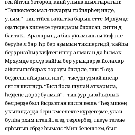
генә йәһәтләп бөтөрөп, кинйә улына шылтыратып:
“Төшкөлөккә мал-тыуарҙы тәрбиәләрһең инде,
улым,”- тип тәғәйен ваҡытҡа барып етте. Мәрхүмде
оҙатырға килеүсе туғандары бихисап, ситтән дә
байтаҡ... Араларында бик уҡымышлы ҡиәфәтле
берәүһе лә бар. Һәр бер аҙымын тикшергәндәй, ҡайһы
берҙә ризаһыҙ ҡиәфәтен йәшерә алмаған да һымаҡ.
Мәрхүмде ерләүҙә ҡайһы бер урындарҙа йолалар
айырылыбыраҡ тороуы билдәле, тик: “Һеҙҙә
беҙҙәгенән айырыла икән”, - тиеүҙән уҙмай инеләр
ситтән килгәндәр. “Был йола шулай атҡарыла,
һеҙҙеңсә дөрөҫ булмай”, - тип ҙур ризаһыҙлыҡ
белдерҙе был йыраҡтан килгән кеше. “Һеҙ минең
уҡығандарҙа берәй кәмселекте күрҙегеҙме, улай
булһа рәхим итеп әйтегеҙ, төҙәлербеҙ, тиеүе тегене
ярһытып ебәрҙе һымаҡ: “Мин белештем, был