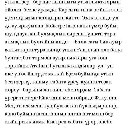
утыны әҙер - бер нисә ҡышлығы утынлыҡта ярып
өйөлгән, бесәне урамда. Ҡарсығы ғына өс йыл элек
үҙен яңғыҙын ҡалдырып китте. Оҙаҡ этләнде ул
да ауырыуынан, һөйәктәре һыҙланы ғүмер буйы,
шул дауалап булмаҫлыҡ сиренән түшәктән тора
алмаҫлыҡ булғайны инде... ...Бала сағы бик ауыр
ваҡыттарға тура килде уның. Ғаиләлә иң оло бала
булғас, бөтә тормош ауырлыҡтары уға төшә
торғайны. Атаһын һуғышҡа алдылар, ул - ун
ике-ун өс йәштәрҙәге малай. Еҙем буйында утын-
бесән әҙерләү, ташыу, сабата үреү, ҡуянға тоҙаҡ
ҡороу - барыһы ла ғаиләгә, әсәһенә ярҙам. Сабата
үрергә тиҫтере Ғәйнетдин менән өйрәнде Фәтхулла.
Мең этлек менән туң йүкәғастан йүкә һыҙыралар,
көнө буйына шешәгә һалып алған һөт менән бер
ҡыйырсыҡ икмәк. Кистәрен сабата үрәләр, энеһе