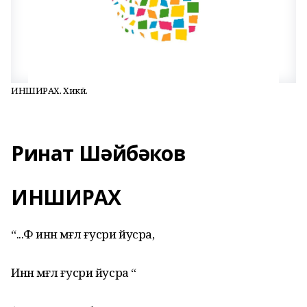
ИНШИРАХ. Хикәйә.
Ринат Шәйбәков
ИНШИРАХ
“...Фә иннә мәғәл ғусри йусра,
Иннә мәғәл ғусри йусра “