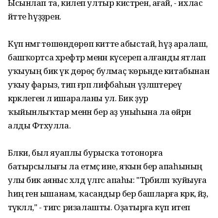
Ысынлап та, килеп ултыр кистәрен, ағай, - ихлас
әйтте һүҙҙәрен.
Күп нәмәгә төшөндөрөп китте абыстай, һүҙ аралаш,
башҡортса хәрефтәр менән күсереп алғанды ятлап
уҡыуың бик үк дөрөҫ булмаҫ ҡөрьәнде китабынан
уҡыу фарыз, тип ғәрәп әлифбаһын үҙләштереү
кәрәклегенә лә ишараланы ул. Бик ҙур
ҡыйынлыҡтар менән бер аҙ уныһына ла өйрәнә
алды Фәтхулла.
Бәлки, был яуаплы бурысҡа тотонорға
батырсылығы ла етмәҫ ине, яҡын бер апаһының
улы бик аяныс хәлдә үлгәс апаһы: "Тәрбиәләп ҡуйыуға
һиңә генә ышанам, ҡасандыр бер башларға кәрәк, әйҙә,
тәүәкәллә," - тигәс ризалашты. Оҙатырға күп итеп