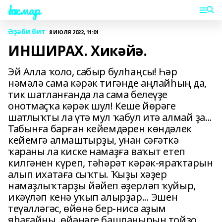
Һаҡмар
Әҙәби бит
8 ИЮЛЯ 2022, 11:01
ИНШИРАХ. Хикәйә.
Эй Алла ҡоло, сабыр булһаңсы! Һәр
нәмәлә сама кәрәк тигәнде аңлайһың да,
тик шатланғанда ла сама белеүҙе
онотмаҫҡа кәрәк шул! Кеше йөрәге
шатлыҡты ла үтә мул ҡабул итә алмай ҙа...
Табынға барған кейемдәрен көндәлек
кейемгә алмаштырҙы, унан сәғәткә
ҡараны ла киске намаҙға ваҡыт етеп
килгәнен күреп, тәһәрәт кәрәк-яраҡтарын
алып ихатаға сыҡты. Ҡыҙы хәҙер
намаҙлыҡтарҙы йәйеп әҙерләп ҡуйыр,
икәүләп кенә уҡып алырҙар... Эшен
теүәлләгәс, өйөнә бер-нисә аҙым
яһағайны, өйәнәге башланырын тойҙо.