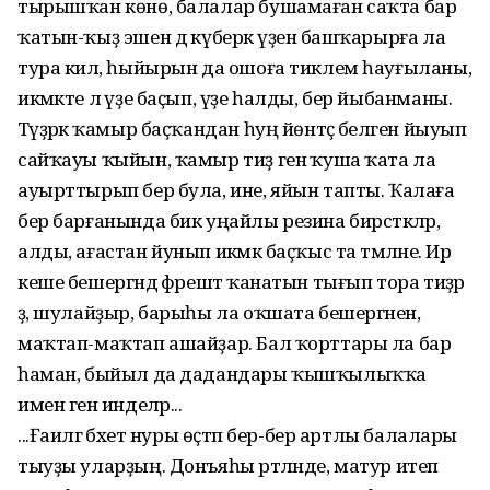
тырышҡан көнө, балалар бушамаған саҡта бар
ҡатын-ҡыҙ эшен дә күберәк үҙенә башҡарырға ла
тура килә, һыйырын да ошоға тиклем һауғыланы,
икмәкте лә үҙе баҫып, үҙе һалды, бер йыбанманы.
Тәүҙәрәк ҡамыр баҫҡандан һуң йөнтәҫ беләген йыуып
сайҡауы ҡыйын, ҡамыр тиҙ генә ҡуша ҡата ла
ауырттырып бер була, ине, яйын тапты. Ҡалаға
бер барғанында бик уңайлы резина бирсәткәләр,
алды, ағастан йунып икәмәк баҫҡыс та әтмәләне. Ир
кеше бешергәндә фәрештә ҡанатын тығып тора тиҙәр
ҙә, шулайҙыр, барыһы ла оҡшата бешергәнен,
маҡтап-маҡтап ашайҙар. Бал ҡорттары ла бар
һаман, быйыл да дадандары ҡышҡылыҡҡа
имен генә инделәр...
...Ғаиләгә бәхет нуры өҫтәп бер-бер артлы балалары
тыуҙы уларҙың. Донъяһы рәтләнде, матур итеп