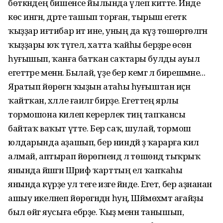
бөткәндең бишенсе йылында үлеп китте. Инде
көс ингән, дәрте ташып торған, тырыш егеткә
ҡыҙҙар иғтибар итә ине, уның да күҙ төшөргөләгән
ҡыҙҙары юҡ түгел, хатта ҡайһы берҙәре өсөн
һуғышып, ҡанға батҡан саҡтары булды ауыл
егеттәре менән. Былай, үҙе бер кемгә лә бирешмәне...
Яратып йөрөгән ҡыҙын атаһы һуғыштан иҫән
ҡайтҡан, хәлле ғаиләгә бирҙе. Егеттең ярлы
тормошона килеп керерлек тиң тапҡансы
байтаҡ ваҡыт үтте. Бер саҡ, шулай, тормош
юлдарында аҙашып, бер ниндәй ҙә ҡарарға килә
алмай, аптырап йөрөгәнендә лә төшөндә тыҡрыҡ
янында йәшәгән Шәриф ҡарттың ел ҡапҡаһы
янында күрҙе ул теге изге йәнде. Егет, бер аҙнанан
ашыу икеләнеп йөрөгәндән һуң, Шәймөхәмәт ағайҙы
был өйгә яусыға ебәрҙе. Ҡыҙ менән танышып,