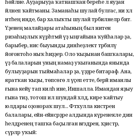
һөйләне. Ауҙарыуҙа ҡатнашҡан береһе лә яуҙан
әйләнеп ҡайтманы. Заманаһы шулай булғас, ни хәл
итәһең инде, бар халыҡты шулай тәрбиәләнеләр бит.
Үҙенең малайҙары атаһының был ниәтенә
ризаһыҙлыҡ күрһәтмәй үҙ ыңғайына ҡуйһалар ҙа,
барыбер, нисә быуынды динһеҙлектә тәрбиәләү
йоғонтоһо ныҡ һиҙҙерә. Оло ҡыҙынан башҡалары,
үҙ балаларын уның намаҙ уҡығанында янында
булыуҙарын тыймаһалар ҙа, үҙҙәре битараф. Ана,
яратҡан ҡыҙы, төпсөгө лә үҫеп етте, берәй иманлы
ғына кейәү тап килһә ине, Иншалла. Имандан яҙыу
ғына тиҙ, тотош ил шундай хәлдә, кире ҡайтыу
юлдары оҙонораҡ шул... Фәтхулла кистәрен
балалары, ейән-ейәнсәрҙәре алдында күренекле дин
әһелдәренең ташҡа баҫылған вәғәздәрен, хәҙистәр,
сүрәләр уҡый: