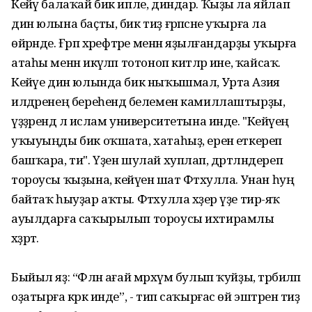
Кейәү балаҡай бик ипле, диндар. Ҡыҙы ла яйлап
дин юлына баҫты, бик тиҙ ғәрәпсәне уҡырға ла
өйрәнде. Ғәрәп хәрефтәре менән яҙылғандарҙы уҡырға
атаһы менән икәүләп тотоноп китәләр ине, ҡайсаҡ.
Кейәүе дин юлында бик ныҡышмал, Урта Азия
илдәренең береһендә белемен камиллаштырҙы,
үҙҙәрендә лә ислам университетына инде. "Кейәүең
уҡыуыңды бик оҡшата, хатаһыҙ, еренә еткереп
башҡара, ти". Үҙен шулай хуплап, дәртләндереп
тороусы ҡыҙына, кейәүенә шат Фәтхулла. Унан һуң
байтаҡ һыуҙар аҡты. Фәтхулла хәҙер үҙе тирә-яҡ
ауылдарға саҡырылып тороусы ихтирамлы
хәҙрәт.
Быйыл яҙ: “Фәлән ағай мәрхүм булып ҡуйҙы, тәрбиәләп
оҙатырға кәрәк инде”, - тип саҡырғас өй эштәрен тиҙ