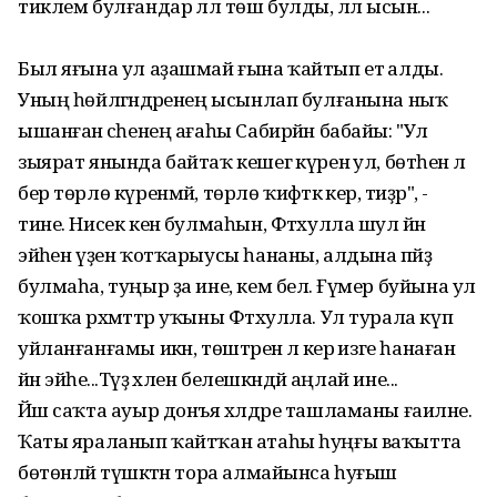
тиклем булғандар әллә төш булды, әллә ысын...
Был яғына ул аҙашмай ғына ҡайтып етә алды.
Уның һөйләгәндәренең ысынлап булғанына ныҡ
ышанған әсәһенең ағаһы Сабирйән бабайы: "Ул
зыярат янында байтаҡ кешегә күренә ул, бөтәһенә лә
бер төрлө күренмәй, төрлө ҡиәфәткә керә, тиҙәр", -
тине. Нисек кенә булмаһын, Фәтхулла шул йән
эйәһен үҙен ҡотҡарыусы һананы, алдына пәйҙә
булмаһа, туңыр ҙа ине, кем белә. Ғүмер буйына ул
ҡошҡа рәхмәттәр уҡыны Фәтхулла. Ул турала күп
уйланғанғамы икән, төштәренә лә керә изге һанаған
йән эйәһе...Тәүҙә хәлен белешкәндәй аңлай ине...
Йәш саҡта ауыр донъя хәлдәре ташламаны ғаиләне.
Ҡаты яраланып ҡайтҡан атаһы һуңғы ваҡытта
бөтөнләй түшәктән тора алмайынса һуғыш