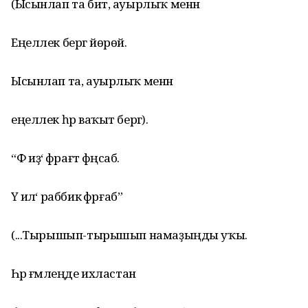
(Ысынлап та бит, ауырлыҡ менән
Еңеллек бергә йөрөй.
Ысынлап та, ауырлыҡ менән
еңеллек һәр ваҡыт бергә).
“Фә иҙә‘ фәрағтә фәңсаб.
Үә илә‘ раббикә фәрғаб”
(...Тырышып-тырышып намаҙыңды уҡы.
Һәр ғәмәлеңде ихластан