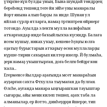
үткәргәне күп булды уның. Бына шундай төндәрҙең
береһендә төшөндә теге йән эйәһе уны манаралы
йорт янына алып барҙы ла инде. Шунан ул
яйлап сүрәләр ятларға, намаҙ тәртиптәрен өйрәнергә
тотондо. Ауылда электән мулла вазифаһын
атҡарғандар инде баҡыйлыҡҡа күскәндәр. Балаға
исем ҡушыу, никах уҡыу, кешене һуңғы юлға
оҙатыу бурыстарын атҡарыу өсөн муллаларҙы
күрше-тирәнән саҡырып килтерә инеләр. Йә булмаһа,
әҙерәк намаҙ уҡыштырған, доға белгән әбейҙәргә көн
ҡала...
Егерменсе йылдар аҙағында мәсет манараһын
ауҙарған саҡта Фәтхулла тыумаған да булған.
Өләсәһе, ауғанда манара ыңғырашҡан тауыштар
сығарҙы, айы менән килеп төшөп, аҙаҡ таба ла
алманылар, ер йотто, динһеҙҙәрҙән йәшерҙе, тип