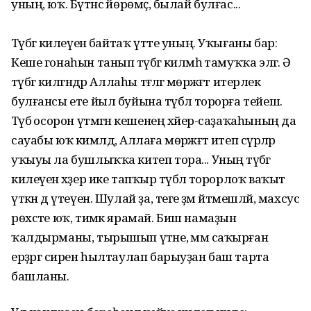
уның, юҡ. Бүтәнсә йөрөмәҫ, былай булғас...
Тәүбәгә килеүенә байтаҡ үтте уның. Уҡығаны бар:
Кеше гонаһын танып тәүбәгә килмәһә тамуҡҡа эләгә. Ә
тәүбәгә килгәндәр Аллаһы тәғәләгә мөрәжәғәт итерлек
булғансы ете йыл буйына тәүбәлә торорға тейеш.
Тәүбә осорон үтмәгән кешенең хәйер-саҙаҡаһының да
сауабы юҡ кимәлдә, Аллаға мөрәжәғәт итеп сүрәләр
уҡыуы ла бушлыҡҡа китеп тора... Уның тәүбәгә
килеүенә хәҙер ике тапҡыр тәүбәлә торорлоҡ ваҡыт
үткән дә үтеүен. Шулай ҙа, теге әҙәм әйтмешләй, махсус
рөхсәте юҡ, тимәк ярамай. Биш намаҙын
ҡалдырманы, тырышып үтәне, әммә саҡырған
ерҙәргә сирен һылтаулап барыуҙан баш тарта
башланы.