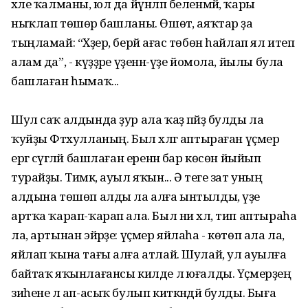
хәле ҡалманы, юл да йүнләп беленмәй, ҡары
ныҡлап төшөрә башланы. Өшөтә, аяҡтар ҙа
тыңламай: “Хәҙер, берәй ағас төбөн һайлап ял итеп
алам да”, - күҙҙәре үҙенән-үҙе йомола, йылы була
башлаған һымаҡ...
Шул саҡ алдында ҙур ала ҡаҙ пәйҙә булды ла
ҡуйҙы Фәтхулланың. Был хәлгә аптыраған үҫмер
ергә сүгәләй башлаған еренән бар көсөн йыйып
турайҙы. Тимәк, ауыл яҡын... Ә теге зат уның
алдына төшөп алды ла алға ынтылды, үҙе
артҡа ҡарап-ҡарап ала. Был ни хәл, тип аптыраһа
ла, артынан эйәрҙе: үҫмер яйлаһа - көтөп ала ла,
яйлап ҡына тағы алға атлай. Шулай, ул ауылға
байтаҡ яҡынлағансы килде лә юғалды. Үҫмерҙең
зиһене лә ап-асыҡ булып киткәндәй булды. Быға