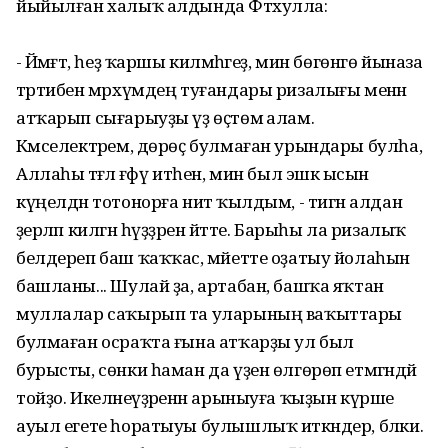
йыйылған халыҡ алдында Фәтхулла:
- Йәмәғәт, һеҙ ҡаршы килмәһәгеҙ, мин бөгөнгө йыназа
тәртибен мәрхүмдең туғандары ризалығы менән
атҡарып сығарыуҙы үҙ өҫтөмә алам.
Кәмселектәрем, дөрөҫ булмаған урындары булһа,
Аллаһы тәғәлә ғәфү итһен, мин был эшкә ысын
күңелдән тотонорға ниәт ҡылдым, - тигән алдан
әҙерләп килгән һүҙҙәрен әйтте. Барыһы ла ризалыҡ
белдереп баш ҡаҡҡас, мәйетте оҙатыу йолаһын
башланы... Шулай ҙа, артабан, башҡа яҡтан
муллалар саҡырып та уларының ваҡыттары
булмаған осраҡта ғына атҡарҙы ул был
бурысты, сөнки һаман да үҙен өлгөрөп етмәгәндәй
тойҙо. Икеләнеүҙәренән арыныуға ҡыҙын күрше
ауыл егете һоратыуы булышлыҡ иткәндер, бәлки.