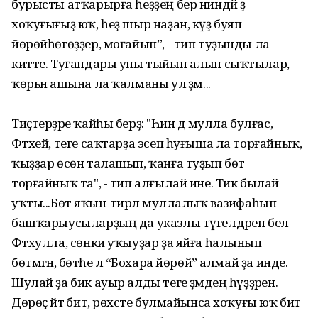
бурысты атҡарырға һеҙҙең бер ниндәй ҙә
хоҡуғығыҙ юҡ, һеҙ шыр наҙан, күҙ буяп
йөрөйһөгөҙҙер, моғайын”, - тип туҙынды ла
китте. Туғандары уны тыйып алып сыҡтылар,
ҡөрьән ашына ла ҡалманы ул әҙәм...
Тиҫтерҙәре ҡайһы берҙә: "Һин дә мулла булғас,
Фәтхей, теге саҡтарҙа эсеп һуғыша ла торғайныҡ,
ҡыҙҙар өсөн талашып, ҡанға туҙып бөтә
торғайныҡ та", - тип алғылай ине. Тик былай
уҡты...Бөтә яҡын-тирәлә муллалыҡ вазифаһын
башҡарыусыларҙың да указлы түгелдәрен белә
Фәтхулла, сөнки уҡыуҙар ҙа яйға һалынып
бөтмәгән, бөтәһе лә “Бохара йөрөй” алмай ҙа инде.
Шулай ҙа бик ауыр алды теге әҙәмдең һүҙҙәрен.
Дөрөҫ әйтә бит, рөхсәте булмайынса хоҡуғы юҡ бит