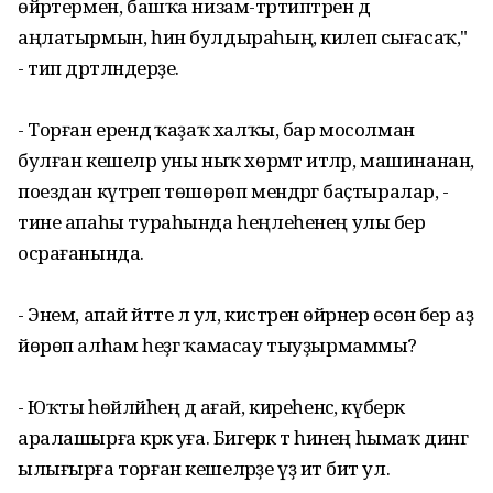
өйрәтермен, башҡа низам-тәртиптәрен дә
аңлатырмын, һин булдыраһың, килеп сығасаҡ,"
- тип дәртләндерҙе.
- Торған ерендә ҡаҙаҡ халҡы, бар мосолман
булған кешеләр уны ныҡ хөрмәт итәләр, машинанан,
поездан күтәреп төшөрөп мендәргә баҫтыралар, -
тине апаһы тураһында һеңлеһенең улы бер
осрағанында.
- Энем, апай әйтте лә ул, кистәрен өйрәнер өсөн бер аҙ
йөрөп алһам һеҙгә ҡамасау тыуҙырмаммы?
- Юҡты һөйләйһең дә ағай, киреһенсә, күберәк
аралашырға кәрәк уға. Бигерәк тә һинең һымаҡ дингә
ылығырға торған кешеләрҙе үҙ итә бит ул.