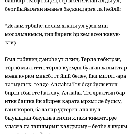
башҡар”. Мөфтөйҙең бер вәғәзен ятлап алды ул,
бергә йыйылған иманға баҫҡандарға ла һөйләй:
“Ислам тәрбиәһе, ислам әхлағы ул үҙен мин
мосолманмын, тип йөрөгән һәр кем өсөн ҡанун-
ҡәғиҙә.
Был тәрбиәнең даирәһе үтә лә киң. Төрлө төбәктәрҙән,
төрлө милләттән, төрлө ҡәүемдән булған халыҡтар
менән күркәм мөнәсәбәтттә йәшәй белеү, йәки милләт-ара
татыулыҡ, телде, Аллаһы Тәғәлә беҙгә бүләк итеп
биргән тәбиғәтте һаҡлау, Аллаһы Тәғәлә яралтып бар
иткән башҡа йән эйәләренә ҡарата мәрхәмәтле булыу,
ғаилә ҡороп, балалар үҫтереп, ана шул
быуындан-быуынға килгән әхлаки ҡиммәттәрҙе
уларға ла тапшырып ҡалдырыу – бөтәһе лә күркәм