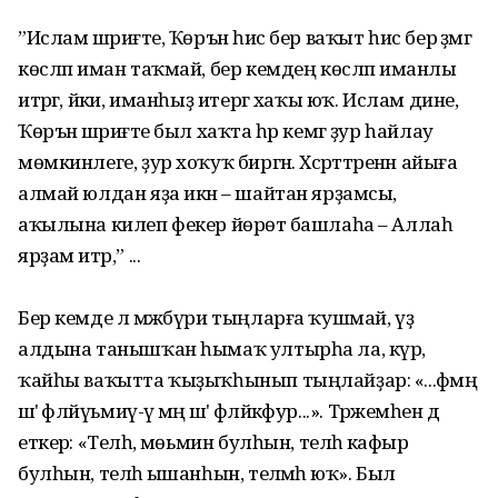
”Ислам шәриғәте, Ҡөръән һис бер ваҡыт һис бер әҙәмгә
көсләп иман таҡмай, бер кемдең көсләп иманлы
итәргә, йәки, иманһыҙ итергә хаҡы юҡ. Ислам дине,
Ҡөръән шәриғәте был хаҡта һәр кемгә ҙур һайлау
мөмкинлеге, ҙур хоҡуҡ биргән. Хәсрәттәренән айыға
алмай юлдан яҙа икән – шайтан ярҙамсы,
аҡылына килеп фекер йөрөтә башлаһа – Аллаһ
ярҙам итәр,” ...
Бер кемде лә мәжбүри тыңларға ҡушмай, үҙ
алдына танышҡан һымаҡ ултырһа ла, күрә,
ҡайһы ваҡытта ҡыҙыҡһынып тыңлайҙар: «...фәмәң
шәә'ә фәлйүьмиү-үә мәң шәә'ә фәлйәкфур...». Тәржемәһен дә
еткерә: «Теләһә, мөьмин булһын, теләһә кафыр
булһын, теләһә ышанһын, теләмәһә юҡ». Был