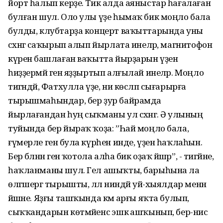
йорт һалып керҙе. Тик алда аяныстар һағалаған
булған шул. Оло улы үҙе һымаҡ бик моңло бала
булды, клубтарҙа концерт ваҡыттарында уны
сәхнәгә саҡырып алып йырлата инеләр, магнитофон
күренә башлаған ваҡытта йырҙарын үҙенә
һиҙҙермәй генә яҙҙыртып алғылай инеләр. Моңло
тигәндәй, Фатхулла үҙе, ни көсләп сығарырға
тырышмаһындар, бер ҙур байрамда
йырлағандан һуң сыҡманы ул сәхнәгә. Ә улының
туйында бер йыраҡ ҡоҙа: ”Һай моңло бала,
ғүмерле генә була күрһен инде, үҙен һаҡлаһын.
Бер бәләнән генә ҡотола алһа бик оҙаҡ йәшәр”, - тигәйне,
һаҡланманы шул. Гел ашыҡты, барыһына ла
өлгәшергә тырышты, әллә ниндәй уй-хыялдар менән
йәшәне. Яҙғы ташҡында кәмә арғы яҡта булып,
сыҡҡандарын көтмәйенсә эшкә ашҡынып, бер-нисә