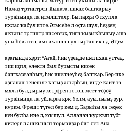
ҡаршылашманы, матур итеп уҡыны ла бирҙе.
Намаҙ тәртиптәрен, йыназа, никах башҡарыу
тураһында ла әңгәмәләштеләр. Быларҙы Фәтхулла
ихлас ҡабул итте. Әгәмәсеһе лә оҫта шул, һеҙҙең
яҡтағы тәртиптәр нисегерәк, тигән ҡыҙыҡһыныу аша
уны һөйләтеп, имтиханлап ултырған икән дә. Әңгәмә
аҙағында хәҙрәт: “Ағай, һин үҙеңде имтихан үттең,
тип иҫәплә, электән был бурысты нисек
башҡарғанһың, һис икеләнеүһеҙ башҡар. Бер-ике
аҙнанан тейешле ҡағыҙ алырһың, инде ҡайт та
мәхәллә булдырыу хәстәрҙәренә тотон, мәсет төҙөү
тураһында ла уйларға кәрәк, беләм, ауылығыҙ ҙур,
күркәм. Фәрештә түгел бер кем дә. Барыһы ла төҙөк
кенә булһа ине лә, юҡ шул. Алланан ҡурҡып тәүбәгә
килергә лә ашҡынып тормайҙар бит әлегә. Ана