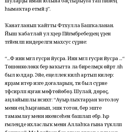
шуларҙы иман юлына баҫтырыуға тап һинең
һымаҡтар етмәй ҙә”.
Ҡанатланып ҡайтты Фәтхулла Башҡаланан.
Йыш ҡабатлай ул хәҙер Пәйғәмбәребеҙҙең үҙенә
тәғәйенләп индерелгән махсус сүрәне:
“...Фә иннә мәғәл ғусри йусра. Иннә мәғәл ғусри йусра ...“
Төшөнкөлөккә бер ваҡытта ла бирелмәҫкә өйрәтә ләһә
был юлдар. Эйе, еңеллек килһә артып килер:
ярҙам итер изге доғаларың, ти был сүрәне
тәфсирләп яҙған мөфтөйөбөҙ. Шулай, дөрөҫ,
аңлайышлы нәсихәт: “Ауырлыҡтарҙан ҡотолоу
менән ең һыҙғанып, эшкә тотон, бер эште
тамамлау менән икенсеһен башлап ебәр. Һәр
ғәмәлеңде ихласлыҡ менән Аллаһҡа ғына тәүәкәлләп