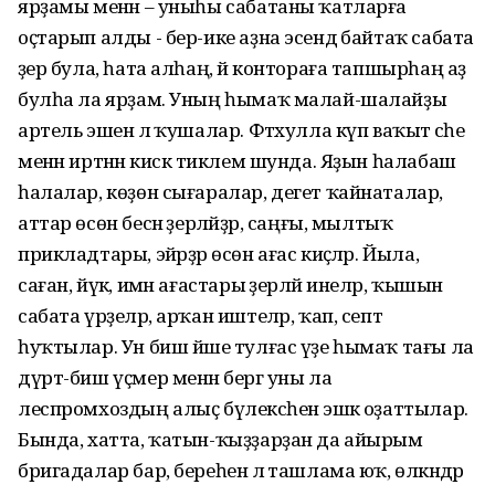
ярҙамы менән – уныһы сабатаны ҡатларға
оҫтарып алды - бер-ике аҙна эсендә байтаҡ сабата
әҙер була, һата алһаң, йә контораға тапшырһаң аҙ
булһа ла ярҙам. Уның һымаҡ малай-шалайҙы
артель эшенә лә ҡушалар. Фәтхулла күп ваҡыт әсәһе
менән иртәнән кискә тиклем шунда. Яҙын һалабаш
һалалар, көҙөн сығаралар, дегет ҡайнаталар,
аттар өсөн бесән әҙерләйҙәр, саңғы, мылтыҡ
прикладтары, эйәрҙәр өсөн ағас киҫәләр. Йыла,
саған, йүкә, имән ағастары әҙерләй инеләр, ҡышын
сабата үрҙеләр, арҡан иштеләр, ҡап, септә
һуҡтылар. Ун биш йәше тулғас үҙе һымаҡ тағы ла
дүрт-биш үҫмер менән бергә уны ла
леспромхоздың алыҫ бүлексәһенә эшкә оҙаттылар.
Бында, хатта, ҡатын-ҡыҙҙарҙан да айырым
бригадалар бар, береһенә лә ташлама юҡ, өлкәндәр