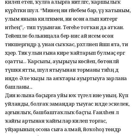
килеп етеп, ҡулға алырға ниәтләгәс, ҡаршылыҡ
күрһәткән шул. “Минең ни ғәйебем бар, үҙ ҡатыным,
улым янына килгәнмен, ни өсөн алып китергә
итәһең”,- тип туҙынған. Тегеһе тотҡан да атҡан.
Тейешле больницала бер-нисә ай исем өсөн
тикшергәндәр ҙә, унан сыҡҡас, рәхәтләнеп йәшәп ята, ти
хәҙер. Тик улын ғына кире ҡайтарып булмаҫ ергә
оҙатты... Ҡарсығы, ауырыуы көсәйеп, бөтөнләй
түшәккә ятты, шул ятыуынан торманы тиһәң дә
инде. Әле ҡыҙы ла аяҡтары ауыртыуға зарлана
башланы...
Дин юлына баҫырға уйы юҡ түгел ине уның. Күп
уйланды, болғаҡ замандар тыуғас илде эскелек,
аҙғынлыҡ, башбаштаҡлыҡ баҫты. Ғаиләһенә лә
ҡайғы артынан ҡайғылар килеп торғас,
уйҙарының осона сыға алмай, йоҡоһоҙ төндәр