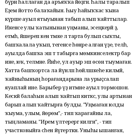
бүрәнә һаллаған да аръяҡҡа йөҙгән. Һалы таралып
Еҙем йотто балаҡайын. Һыу һайыҡҡас ҡына
күрше ауыл ятыуынан табып алып ҡайттылар.
Икенсе улы ҡатынынан уңманы, эсеңкерәй ҙә,
етмәһә, йәшереп кенә тәмәке лә тарта булып сыҡты,
башҡалала уҡып, тегенсе һөнәре алған үҙе, теләһә,
ауылда башҡа эш тә табырға мөмкинселектәр бар
ине, юҡ, теләмәне. Йәнәһе, ул ауыр эш өсөн тыумаған.
Хатта башҡортса ла йүнләп һөйләшкеһе килмәй,
ҡайныһының һорағандарына ла урыҫсалап
яуаплай ине. Барыбер үҙ итмәне ауыл тормошон.
Кескәй балаһын алып ҡайтып киткәс, улы артынан
барып алып ҡайтырға булды. "Уңмаған юлды
ҡыума, улым, йөрөмә",- тип ҡарағайны ла,
тыңламаны. "Ирем үлтерергә килгән", - тип
участковыйға әсәһен йүгерткән. Уныһы ышанған,