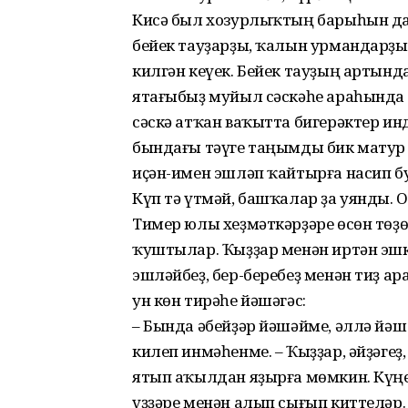
Кисә был хозурлыҡтың барыһын да
бейек тауҙарҙы, ҡалын урмандарҙы 
килгән кеүек. Бейек тауҙың артынд
ятағыбыҙ муйыл сәскәһе араһында ғ
сәскә атҡан ваҡытта бигерәктер ин
бындағы тәүге таңымды бик матур
иҫән-имен эшләп ҡайтырға насип б
Күп тә үтмәй, башҡалар ҙа уянды. 
Тимер юлы хеҙмәткәрҙәре өсөн төҙ
ҡуштылар. Ҡыҙҙар менән иртән эшк
эшләйбеҙ, бер-беребеҙ менән тиҙ а
ун көн тирәһе йәшәгәс:
– Бында әбейҙәр йәшәйме, әллә йәш
килеп инмәһенме. – Ҡыҙҙар, әйҙәге
ятып аҡылдан яҙырға мөмкин. Күңел
үҙҙәре менән алып сығып киттеләр.