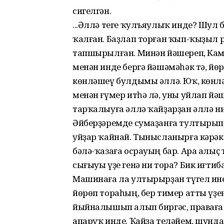
сигелгән.
...Әллә теге ҡулъяулыҡ инде? Шул 
ҡалған. Баҙлап торған ҡып-ҡыҙыл ра
тапшырылған. Минән йәшереп, Кам
менән инде бергә йәшәмәһәк тә, йө
көнләшеү булдымы әллә. Юҡ, көнләш
менән ғүмер итһә лә, уны уйлап йә
тарҡалыуға әллә ҡайҙарҙан әллә н
Әйберҙәремде сумаҙанға тултырып
уйҙар ҡайнай. Тынысланырға кәрәк
бәлә-ҡазаға осрауың бар. Ара алы
сығыуы үҙе генә ни тора? Бик иғтиб
Машинаға ла ултырырҙан түгел ине
йөрөп тораһың, бер тимер атты үҙең
йыйналышып алып биргәс, праваға
апаруҡ инде. Ҡайҙа теләйем, шунда 