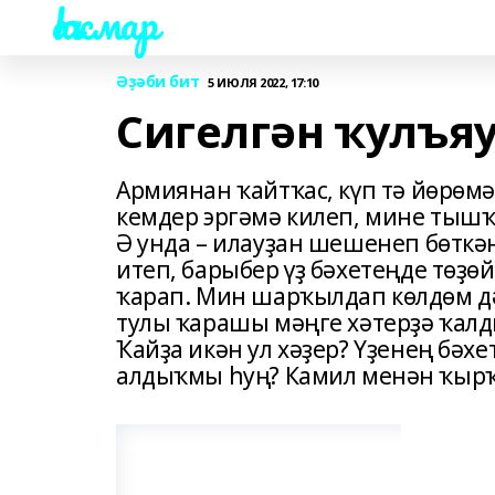
Һаҡмар
Әҙәби бит
5 ИЮЛЯ 2022, 17:10
Сигелгән ҡулъя
Армиянан ҡайтҡас, күп тә йөрөмә
кемдер эргәмә килеп, мине тышҡ
Ә унда – илауҙан шешенеп бөткә
итеп, барыбер үҙ бәхетеңде төҙөй
ҡарап. Мин шарҡылдап көлдөм дә
тулы ҡарашы мәңге хәтерҙә ҡалд
Ҡайҙа икән ул хәҙер? Үҙенең бәхе
алдыҡмы һуң? Камил менән ҡырҡ