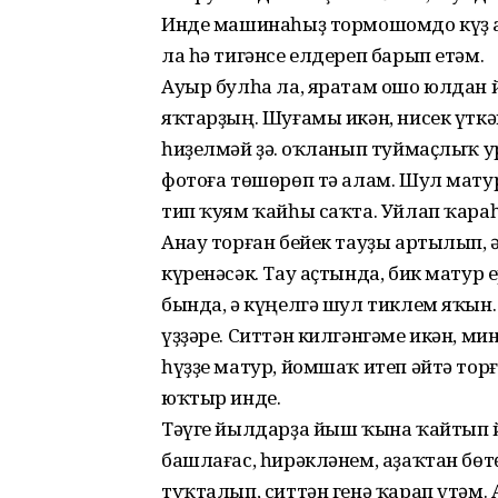
Инде машинаһыҙ тормошомдо күҙ 
ла һә тигәнсе елдереп барып етәм.
Ауыр булһа ла, яратам ошо юлдан й
яҡтарҙың. Шуғамы икән, нисек үтк
һиҙелмәй ҙә. Һоҡланып туймаҫлыҡ 
фотоға төшөрөп тә алам. Шул мат
тип ҡуям ҡайһы саҡта. Уйлап ҡараһ
Анау торған бейек тауҙы артылып, 
күренәсәк. Тау аҫтында, бик матур 
бында, ә күңелгә шул тиклем яҡын
үҙҙәре. Ситтән килгәнгәме икән, ми
һүҙҙе матур, йомшаҡ итеп әйтә тор
юҡтыр инде.
Тәүге йылдарҙа йыш ҡына ҡайтып 
башлағас, һирәкләнем, аҙаҡтан бө
туҡталып, ситтән генә ҡарап үтәм. 