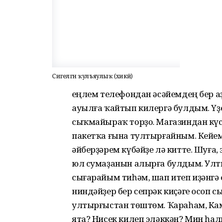
Сигелгән ҡулъяулыҡ (хикәйә)
Һеңлем телефондан әсәйемдең бер 
ауылға ҡайтып килергә булдым. Үҙ
сыҡмайыраҡ торҙо. Магазиндан кү
пакетҡа ғына тултырғайным. Кей
әйберҙәрем күбәйҙе лә китте. Шуға,
юл сумаҙанын алырға булдым. Улт
сығарайым тиһәм, шап итеп иҙәнгә
ниндәйҙер бер сепрәк киҫәге осоп с
ултырғыстан төштөм. Ҡараһам, Ка
ята? Нисек килеп эләккән? Мин һал