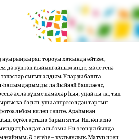
аҙ ауырыңҡырап тороуы хаҡында әйткәс,
ем дә күптән йыйынғайным инде, мәле генә
стәнәстәр сығып алдым. Уларҙы башта
ем-һалымдарымды ла йыйнай башлағас,
 эсенә әллә күпме нәмәләр һыя, уңайлы ла, тип
ырғысҡа баҫып, уны антресолдән тартып
 фотоальбом килеп төштө. Араһынан
ығып, өҫтәл аҫтына барып ятты. Ипләп кенә
милдың һалдат альбомы. Ни өсөн ул бында
мағайным. Ә тегеһе – ҡулъяулыҡ. Матур итеп