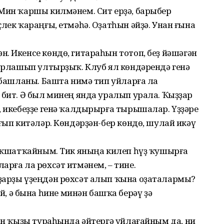
 Мин ҡаршы килмәнем. Сит ерҙә, барыбер
лек ҡараңғы, етмәһә. Оҙатһын әйҙә. Унан ғына
. Икенсе көндө, гитараһын тотоп, беҙ йәшәгән
йырлашып ултырҙыҡ. Клуб ял көндәрендә генә
ә башланы. Башта нимә тип уйларға ла
 бит. Ә был минең янда уралып урала. Ҡыҙҙар
, икебеҙҙе генә ҡалдырырға тырышалар. Үҙҙәре
ғып китәләр. Көндәрҙән-бер көндө, шулай икәү
 оҡшатҡайным. Тик яныңа килеп һүҙ ҡушырға
арға ла рөхсәт итмәнем, – тине.
ҙарҙы үҙеңдән рөхсәт алып ҡына оҙаталармы?
 ә бына һине минән башҡа берәү ҙә
гән ҡыҙы тураһында әйтергә уйлағайным да, ни