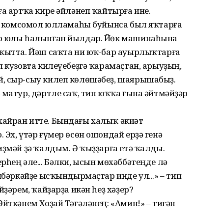
ға артҡа кире әйләнеп ҡайтырға ине.
ҙы, комсомол юлламаһы буйынса был яҡтарға
ер юлы һалынған йылдар. Йөк машинаһына
аҡытта. Йәш саҡта ни юҡ-бар ауырлыҡтарға
п кузовта килеүебеҙгә ҡарамаҫтан, арыуҙың,
, сыр-сыу килеп көлөшәбеҙ, шаярышабыҙ.
 матур, дәртле саҡ, тип юҡҡа ғына әйтмәйҙәр
айран итте. Бындағы халыҡ әкиәт
 Эх, үтәр ғүмер өсөн ошондай ерҙә генә
иҙмәй ҙә ҡалдым. Ә ҡыҙҙарға етә ҡалды.
рһең әле... Бәлки, ысын мөхәббәтеңде лә
ибәркәйҙе ысҡындырмаҫтар инде ул...» – тип
йҙәрем, ҡайҙарҙа икән һеҙ хәҙер?
Әйткәнем Хоҙай Тәғәләнең: «Амин!» – тигән