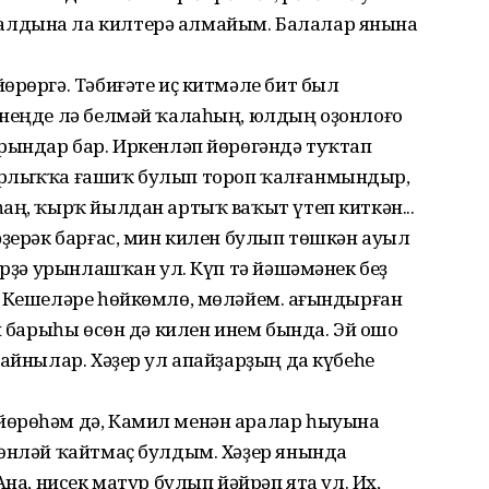
алдына ла килтерә алмайым. Балалар янына
өрөргә. Тәбиғәте иҫ китмәле бит был
әнеңде лә белмәй ҡалаһың, юлдың оҙонлоғо
урындар бар. Иркенләп йөрөгәндә туҡтап
урлыҡҡа ғашиҡ булып тороп ҡалғанмындыр,
аң, ҡырҡ йылдан артыҡ ваҡыт үтеп киткән...
әҙерәк барғас, мин килен булып төшкән ауыл
ерҙә урынлашҡан ул. Күп тә йәшәмәнек беҙ
. Кешеләре һөйкөмлө, мөләйем. Һағындырған
н барыһы өсөн дә килен инем бында. Эй ошо
ғайнылар. Хәҙер ул апайҙарҙың да күбеһе
йөрөһәм дә, Камил менән аралар һыуына
төнләй ҡайтмаҫ булдым. Хәҙер янында
Ана, нисек матур булып йәйрәп ята ул. Их,