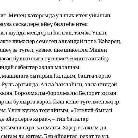
бит. Минең хәтеремдә ул ныҡ итеп уйылып
уза сәскәләре. Һөйөү билгеһе итеп
ил шунда мендереп һалған, тимәк. Уның
рәкте нимәлер семетеп алғандай итте. Ҡәһәрең,
еү ҙә түгел, үкенес ине шикелле. Минең
шәгән булып сыға түгелме? Ә мин ғаиләбеҙ
индәй сәбәптәр эҙләп маташам.
, машинаға сығарып һалдым, башта төрлө
. Руль артында, Алла һаҡлаһын, әллә ниндәй
ҫ ҡына. Боролмалы-боролмалы Белорет юлын
арлы булырға кәрәк. Йәш кеше түгелмен хәҙер.
м. Үлеп ҡурҡа торғайным. «Тегеләй-былай
ә эйәрләргә кәрәк», – тип балалар
 уҡымай сара ҡалманы. Хәҙер стажым да
сығам да китәм. Бер өйрәнгәс, рәхәт тә ул.