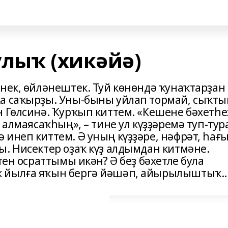
улыҡ (хикәйә)
нек, өйләнештек. Туй көнөндә ҡунаҡтарҙан
а саҡырҙы. Уны-быны уйлап тормай, сыҡты
н Гөлсинә. Ҡурҡып киттем. «Кешене бәхетһе
 алмаясаҡһың», – тине ул күҙҙәремә туп-тур
 инеп киттем. Ә уның күҙҙәре, нәфрәт, һағ
ы. Нисектер оҙаҡ күҙ алдымдан китмәне.
тен осраттымы икән? Ә беҙ бәхетле була
 йылға яҡын бергә йәшәп, айырылыштыҡ..