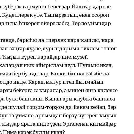
 күберәк гармунға бейейҙәр. Йәштәр дәртле.
 Күңеллерәк үтә. Тыпырҙатып, енен осороп
нда ғына һикереп өйөрөләбеҙ. Төрлө уйындар
игәндә, барыһы ла тиерлек ҡара ҡашлы, ҡара
 зәп-зәңгәр күҙле, яурындарыма тиклем төшөп
. Ҡыҙыҡ күреп ҡарайҙар ине, музей
ҡаларҙан ныҡ айырылам шул. Шуғамы икән,
мәй бер булдылар. Бәлки, башҡа сәбәбе лә
олдо инде. Ҡарап, матур итеп йылмайып
арҙы бейергә саҡыралар, ә минең янға килеүсе
ҙ ҙа була башланы. Бынан ары клубҡа башҡаса
ндө шулай торҙом-торҙом да, йәнем көйөп, бер
Күп тә үтмәне, артымдан берәү йүгереп ҡыуып
й ҡыҙҙар ярата инде үҙен. Эргәһенән китмәйҙәр.
ай. Нимә кәрәк булды икән?