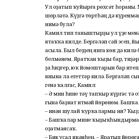
Ул оҙатып ҡуйырға рөхсәт һораны.
шөрләтә. Күҙгә төртһәң дә күренмәҫ
нимә була?
Камил тип таныштырҙы ул үҙе менән
ятаҡҡа килде. Бергәләп сәй эсеп, 
асыла. Был беҙҙең янға көн дә кил
белмәнем. Яратҡан ҡыҙы бар, тиҙәр
ҙа һиҙгер, юҡ йомоштарын бар итеп
янына ла егеттәр килә. Бергәләп сы
генә ҡалғас, Камил:
– Ә мин һине тәү тапҡыр күргәс тә
ғына баҙнат итмәй йөрөнөм. Башҡал
– Һинән шулай ҡурҡалармы ни? Ҡыҙ
– Башҡалар мине ҡыҙыҡһындырмай,
оҙатмаясаҡ.
– Бик уҫал икәнһең. – Яратып йөрө