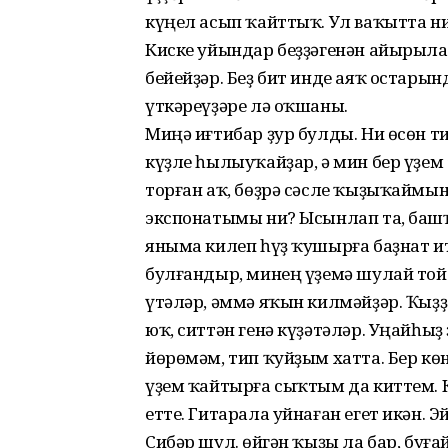
күңел асып ҡайттыҡ. Ул ваҡытта ни
Киске уйындар беҙҙәгенән айырыла.
бейейҙәр. Беҙ бит инде аяҡ остары
үткәреүҙәре лә оҡшаны.
Миңә иғтибар ҙур булды. Ни өсөн т
күҙле һылыуҡайҙар, ә мин бер үҙем
торған аҡ, бөҙрә сәсле ҡыҙыҡаймын
экспонатымы ни? Ысынлап та, баш
яныма килеп һүҙ ҡушырға баҙнат ит
булғандыр, минең үҙемә шулай той
үтәләр, әммә яҡын килмәйҙәр. Ҡыҙҙ
юҡ, ситтән генә күҙәтәләр. Уңайһы
йөрөмәм, тип ҡуйҙым хатта. Бер кө
үҙем ҡайтырға сыҡтым да киттем. 
етте. Гитарала уйнаған егет икән. Э
Сибәр шул. Һөйгән ҡыҙы ла бар, буғ