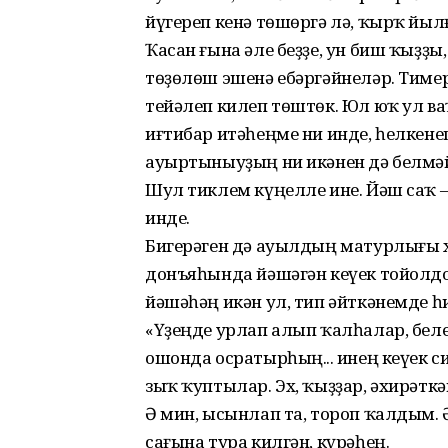
йүгереп кенә төшөргә лә, ҡырҡ йыл
Ҡасан ғына әле беҙҙе, ун биш ҡыҙ
төҙөлөш эшенә ебәргәйнеләр. Тим
тейәлеп килеп төштөк. Юл юҡ ул в
иғтибар итәһеңме ни инде, һелкене
ауыртыныуҙың ни икәнен дә белмәй
Шул тиклем күңелле ине. Йәш саҡ –
инде.
Бигерәген дә ауылдың матурлығы х
донъяһында йәшәгән кеүек тойолдо.
йәшәһәң икән ул, тип әйткәнемде һ
«Үҙеңде урлап алып ҡалһалар, беле
ошонда осратырһың... Һинең кеүек с
зыҡ ҡуптылар. Эх, ҡыҙҙар, әхирәткә
Ә мин, ысынлап та, тороп ҡалдым. 
сағына тура килгән, күрәһең.