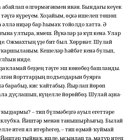
 абайлап өлгөрмәгәнмен икән. Бындағы кеүек
тәүгә күреүем. Хоҙайым, өҫкә ишелеп төшөп
а әллә ниҙәр бар һымаҡ тойолдо хатта. Ә
ына ултыра, имеш. Йүкәләр ҙә күп кенә. Улар
де. Ожмахтың үҙе бит был. Хөрриәт. Шулай
 ҡаршыланым. Кешеләр һәйбәт кенә булып,
улһын инде.
Оҙаҡламай беҙҙең тәүге эш көнөбөҙ башланды.
өлгән йорттарҙың подъездарын буярға
ә барабыҙ, кис ҡайтабыҙ. Йырлап йөрөп
рала дуҫлашып, күңелле йөрөйбөҙ. Шулай аҙна-
 ҡыҙҙармы? – тип бүлмәбеҙгә ауыл егеттәре
ҙ, клубҡа. Йәштәр менән танышырһығыҙ. Былай
ле итеп ял итерһегеҙ, – тип өҙмәй-ҡуймай
 Йәштәр тыйнаҡ, ипле, ысынлап та, матур итеп