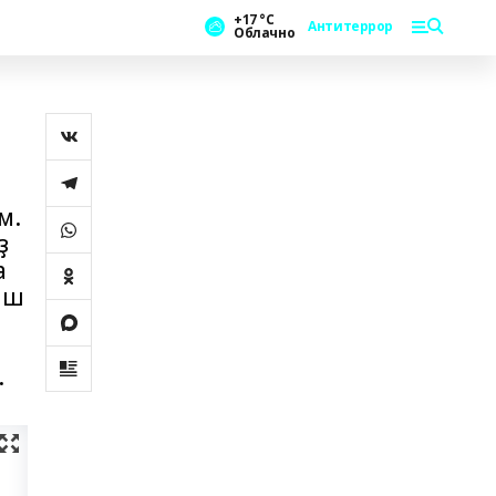
+17 °С
Антитеррор
Облачно
м.
ҙ
а
ыш
.