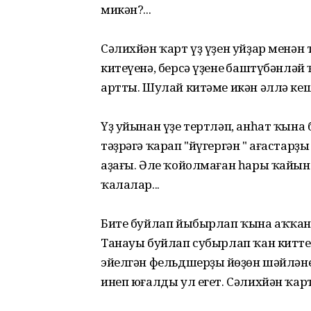
микән?...
Сәлихйән ҡарт үҙ үҙен уйҙар менән 
китеүенә, берсә үҙенең баштүбәнлә
артты. Шулай китәме икән әллә ке
Үҙ уйынан үҙе тертләп, анһат ҡын
тәҙрәгә ҡарап "йүгергән " ағастарҙ
аҙағы. Әле ҡойолмаған һары ҡайын
ҡалалар...
Бите буйлап йыбырлап ҡына аҡҡан 
Танауы буйлап субырлап ҡан китте
эйелгән фельдшерҙың йөҙөн шәйләне
инеп юғалды ул егет. Сәлихйән ҡарт