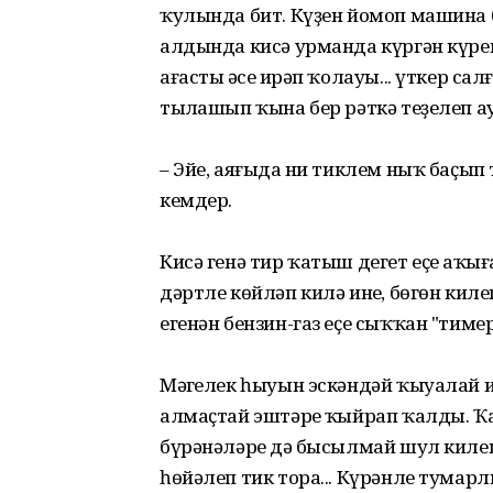
ҡулында бит. Күҙен йомоп машина б
алдында кисә урманда күргән күр
ағастың әсе иңрәп ҡолауы... үткер са
тыңлашып ҡына бер рәткә теҙелеп ау
– Эйе, аяғыңда ни тиклем ныҡ баҫып
кемдер.
Кисә генә тир ҡатыш дегет еҫе аңҡы
дәртле көйләп килә инең, бөгөн кил
егенән бензин-газ еҫе сыҡҡан "тиме
Мәңгелек һыуын эскәндәй ҡыуалай ине
алмаҫтай эштәрең ҡыйрап ҡалды. Ҡ
бүрәнәләрең дә бысылмай шул килеш.
һөйәлеп тик тора... Күрәнле тумарл