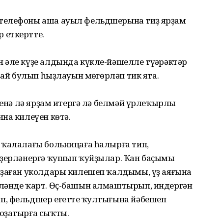
телефоны аша ауыл фельдшерына тиҙ ярҙам
 еткертте.
 әле күҙе алдында күкле-йәшелле түңәрәктәр
ҙай булып һыҙлауын мөңгөрләп тик ята.
 кенә лә ярҙам итергә лә белмәй үрлеҡырлы
на килеүен көтә.
 ҡалалағы больницаға һалырға тип,
әҙерләнергә ҡушып ҡуйҙылар. Ҡан баҫымы
аҙаған уколдары килешеп ҡалдымы, үҙ аяғына
йләнде ҡарт. Өҫ-башын алмаштырып, индергән
, фельдшер егеттең ҡултығына йәбешеп
оҙатырға сыҡты.