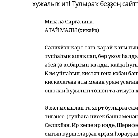
хужалыҡ ит! Тулыраҡ беҙҙең сайт
Миңзәлә Сирғәлина.
АТАЙ МАЛЫ (хикәйә)
Сәлихйән ҡарт таңға ҡарай ҡаты ғы
тупһаһын ашаҡлап, бер укол һалд
әбей ҙә албарғып ҡалды, ҡайҙа һуғ
Кем уйлаһын, кистән генә кәбән ба
кискелегенә аты менән урам усағы
ошолай һуҙылып төшөп таң атыуға х
Ә хәл ысынлап та хөрт булырға са
тигәнсе, (тупһаға нисек башы менән
Сәлихйән. Ир кеше ир инде, Шәрифә
сығып күршеләрҙән ярҙам һорауҙа