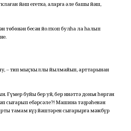
аған йәш егеткә, аңларға әле башың йәш,
ән төбөнән бесән йолҡоп булһа ла һалып
не.
ырыу, – тип мыҫҡыллы йылмайып, арттарынан
н. Ғүмер буйы бер уй, бер ниәттә донья һөргән
әп сығарып ебәрсәле?! Машина тәҙрәһенән
рты тамам күҙ йәштәрен сығарырға мәжбүр