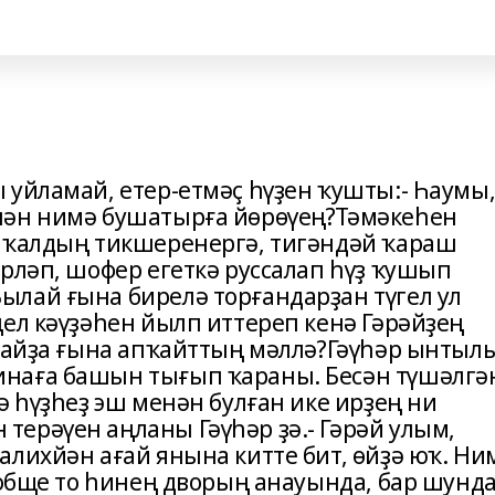
 уйламай, етер-етмәҫ һүҙен ҡушты:- Һаумы
нән нимә бушатырға йөрөүең?Тәмәкеһен
ә ҡалдың тикшеренергә, тигәндәй ҡараш
рләп, шофер егеткә руссалап һүҙ ҡушып
лай ғына бирелә торғандарҙан түгел ул
ел кәүҙәһен йылп иттереп кенә Гәрәйҙең
ауайҙа ғына апҡайттың мәллә?Гәүһәр ынтыл
наға башын тығып ҡараны. Бесән түшәлгә
ә һүҙһеҙ эш менән булған ике ирҙең ни
ерәүен аңланы Гәүһәр ҙә.- Гәрәй улым,
алихйән ағай янына китте бит, өйҙә юҡ. Ни
ообще то һинең дворың анауында, бар шунд