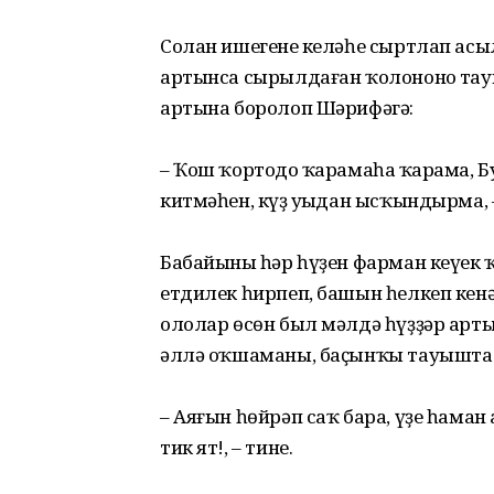
Солан ишегенең келәһе сыртлап асыл
артынса сырылдаған ҡолононоң тау
артына боролоп Шәрифәгә:
– Ҡош ҡортоңдо ҡарамаһаң ҡарама,
китмәһен, күҙ уңыңдан ысҡындырма, 
Бабайының һәр һүҙен фарман кеүек 
етдилек һирпеп, башын һелкеп кен
ололар өсөн был мәлдә һүҙҙәр арты
әллә оҡшаманы, баҫынҡы тауышта 
– Аяғын һөйрәп саҡ бара, үҙе һаман а
тик ят!, – тине.