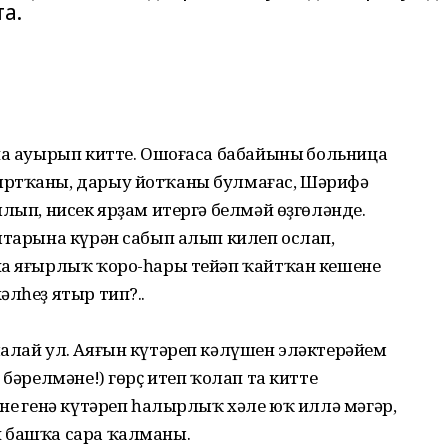
та.
на ауырып китте. Ошоғаса бабайының больница
ыртҡаны, дарыу йотҡаны булмағас, Шәрифә
ылып, нисек ярҙам итергә белмәй өҙгөләнде.
штарына күрән сабып алып килеп ослап,
на яғырлыҡ ҡоро-һары тейәп ҡайтҡан кешене
әлһеҙ ятыр тип?..
малай ул. Аяғын күтәреп кәлүшен эләктерәйем
 бәрелмәне!) гөрҫ итеп ҡолап та китте
нең генә күтәреп һалырлыҡ хәле юҡ иллә мәгәр,
н башҡа сара ҡалманы.