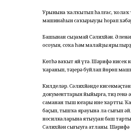
Урынына ҡалҡытып һалғас, ҡолаҡ 
машинаһын саҡырыуҙы һорап хәбәр
Башынан сыҙамай Сәлихйән. Әленән
осоуын, соңҡа һәм маңлайҙың ярылыр
Көтһәң ваҡыт яй үтә. Шәрифә нисек
ҡаранып, тәҙерә буйлап йөрөп маши
Килделәр. Сәлихйәнде кисекмәҫтән
документтарын йыйырға, тиҙ генә 
саманан тыш юғары ине ҡарттың. Ҡ
баҫып, тышҡа ярауына ла сығып ә
носилкаларына ятыуҙан баш тартып
Сәлихйән сығыуға атланы. Шәрифә 