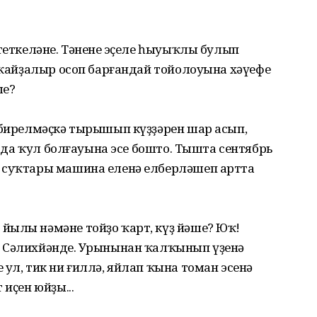
теткеләне. Тәненең эҫеле һыуыҡлы булып
й ҡайҙалыр осоп барғандай тойолоуына хәүефе
ше?
а бирелмәҫкә тырышып күҙҙәрен шар асып,
ың да ҡул болғауына эсе бошто. Тышта сентябрь
 суҡтары машина еленә елберләшеп артта
йылы нәмәне тойҙо ҡарт, күҙ йәше? Юҡ!
 Сәлихйәндең. Урынынан ҡалҡынып үҙенә
 ул, тик ни ғиллә, яйлап ҡына томан эсенә
 иҫен юйҙы...