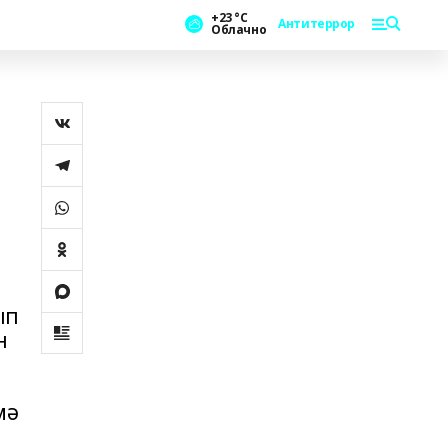
+23 °С
Антитеррор
Облачно
,
ып
н
мә
а