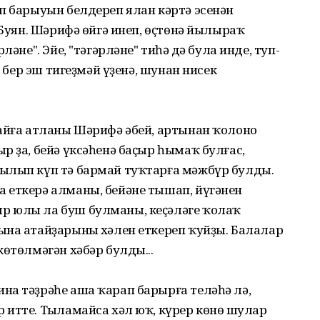
п барыуын белдереп ялан кәртә эсенән
 Буян. Шәрифә өйгә инеп, өҫтөнә йылыраҡ
әне". Эйе, "тәгәрләне" тиһәң дә була инде, туп-
, бер эш тигеҙмәй үҙенә, шунан нисек
ғайға атланы Шәрифә әбей, артынан ҡолоно
р ҙа, бейә үксәһенә баҫыр һымаҡ булғас,
ылып күп тә бармай туҡтарға мәжбүр булды.
 еткерә алманы, бейәне тышап, йүгәнен
р юлы ла буш булманы, кеҫәләге ҡолаҡ
ына атайҙарының хәлен еткереп ҡуйҙы. Балалар
көтөлмәгән хәбәр булды...
на тәҙрәһе аша ҡарап барырға теләһә лә,
итте. Тыңламайса хәл юҡ, күрер көнөң шулар