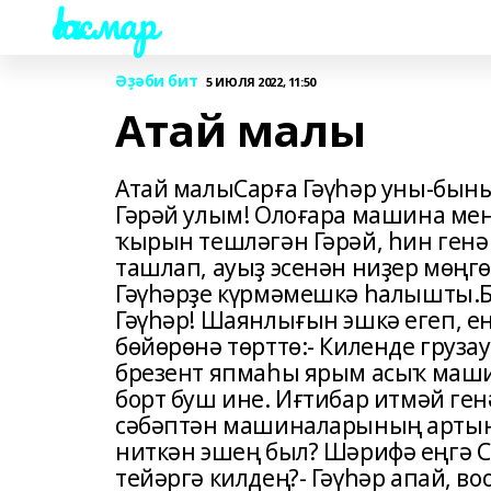
Һаҡмар
Әҙәби бит
5 ИЮЛЯ 2022, 11:50
Атай малы
Атай малыСарға Гәүһәр уны-быны
Гәрәй улым! Олоғара машина ме
ҡырын тешләгән Гәрәй, һин ген
ташлап, ауыҙ эсенән ниҙер мөңгө
Гәүһәрҙе күрмәмешкә һалышты.Бы
Гәүһәр! Шаянлығын эшкә егеп, ең
бөйөрөнә төрттө:- Киленде груз
брезент япмаһы ярым асыҡ маши
борт буш ине. Иғтибар итмәй ген
сәбәптән машиналарының артын т
ниткән эшең был? Шәрифә еңгә С
тейәргә килдең?- Гәүһәр апай, в