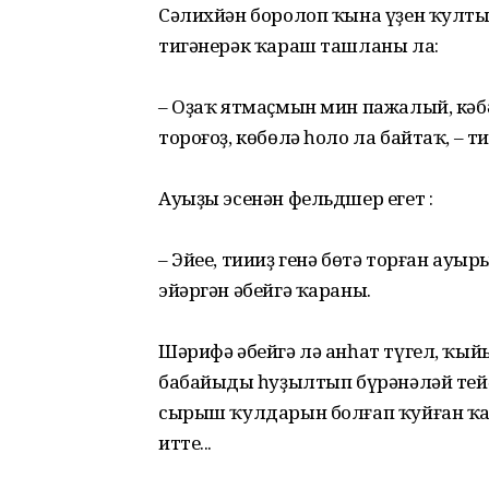
Сәлихйән боролоп ҡына үҙен ҡултыҡл
тигәнерәк ҡараш ташланы ла:
– Оҙаҡ ятмаҫмын мин пажалый, кәб
тороғоҙ, көбөлә һоло ла байтаҡ, – ти
Ауыҙы эсенән фельдшер егет :
– Эйее, тиииҙ генә бөтә торған ау
эйәргән әбейгә ҡараны.
Шәрифә әбейгә лә анһат түгел, ҡыйы
бабайыңды һуҙылтып бүрәнәләй тей
сырыш ҡулдарын болғап ҡуйған ҡа
итте...