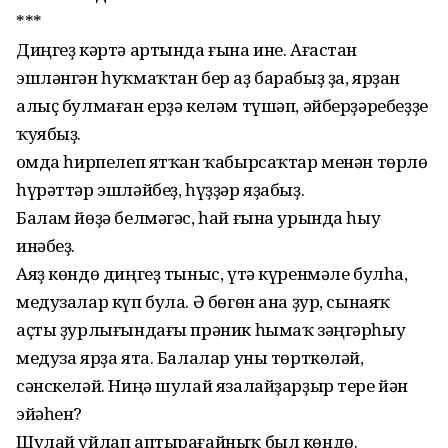
***
Диңгеҙ кәртә артында ғына ине. Ағастан
эшләнгән һуҡмаҡтан бер аҙ барабыҙ ҙа, ярҙан
алыҫ булмаған ерҙә келәм түшәп, әйберҙәребеҙҙе
ҡуябыҙ.
Ҡомда һирпелеп ятҡан ҡабырсаҡтар менән төрлө
һүрәттәр эшләйбеҙ, һүҙҙәр яҙабыҙ.
Балам йөҙә белмәгәс, һай ғына урында һыу
инәбеҙ.
Аяҙ көндө диңгеҙ тыныс, үтә күренмәле булһа,
медузалар күп була. Ә бөгөн ана ҙур, сынаяҡ
аҫты ҙурлығындағы прәник һымаҡ зәңгәрһыу
медуза ярҙа ята. Балалар уны төрткөләй,
сәнскеләй. Ниңә шулай язалайҙарҙыр тере йән
эйәһен?
Шулай уйлап аптырағайныҡ был көндө.