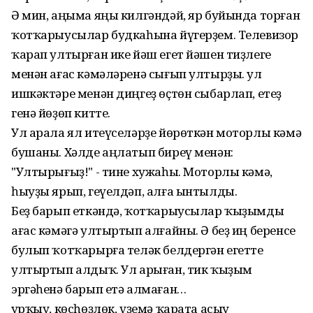
Ә мин, аңыма яңы килгәндәй, яр буйында торған
ҡотҡарыусылар будкаһына йүгерҙем. Телевизор
ҡарап ултырған ике йәш егет йәшен тиҙлеге
менән ағас кәмәләренә сығып ултырҙы. Ҡул
ишкәктәре менән диңгеҙ өҫтөн сыбарлап, етеҙ
генә йөҙөп китте.
Ул арала ял итеүселәрҙе йөрөткән моторлы кәмә
бушаны. Хәлде аңлатып биреү менән:
"Ултырығыҙ!" - тине хужаһы. Моторлы кәмә,
һыуҙы ярып, геүелдәп, алға ынтылды.
Беҙ барып еткәндә, ҡотҡарыусылар ҡыҙымды
ағас кәмәгә ултыртып алғайны. Ә беҙ иң беренсе
булып ҡотҡарырға теләк белдергән егетте
ултыртып алдыҡ. Ул арыған, тик ҡыҙым
эргәһенә барып етә алмаған…
Ҡурҡыу, көсһөҙлөк, үҙемә ҡарата асыу