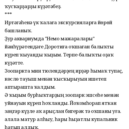
ҡусҡарҙарҙы күҙәтәбеҙ.
***
Иртәгәһенә үк ҡалаға экскурсияларға йөрөй
башланыҡ.
Ҙур аквариумда "Немо мажаралары"
йәнһүрәтендәге Доротиға оҡшаған балыҡты
күреп ҡыуанды ҡыҙым. Терпе-балыҡты оҙаҡ
күҙәтте.
Зоопаркта мин тюлендәрҙең ирҙәр һымаҡ тупаҫ,
көслө тауыш менән ҡысҡырыуын ишетеп
аптырашта ҡалдым.
Ә ҡыҙым бурһыҡтарҙың зоопарк эшсеһе менән
уйнауын күреп һоҡланды. Йоҡомһорап ятҡан
зәңгәр күҙле аҡ арыҫлан бигерәк тә оҡшаны уға.
Ҡалала матур алһыу, һары һыҙатлы купальник
һатып алдыҡ.