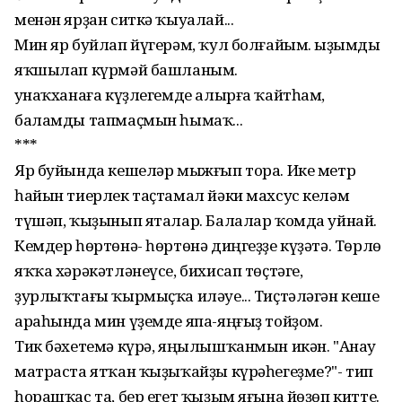
менән ярҙан ситкә ҡыуалай...
Мин яр буйлап йүгерәм, ҡул болғайым. Ҡыҙымды
яҡшылап күрмәй башланым.
Ҡунаҡханаға күҙлегемде алырға ҡайтһам,
баламды тапмаҫмын һымаҡ...
***
Яр буйында кешеләр мыжғып тора. Ике метр
һайын тиерлек таҫтамал йәки махсус келәм
түшәп, ҡыҙынып яталар. Балалар ҡомда уйнай.
Кемдер һөртөнә- һөртөнә диңгеҙҙе күҙәтә. Төрлө
яҡҡа хәрәкәтләнеүсе, бихисап төҫтәге,
ҙурлыҡтағы ҡырмыҫҡа иләуе... Тиҫтәләгән кеше
араһында мин үҙемде япа-яңғыҙ тойҙом.
Тик бәхетемә күрә, яңылышҡанмын икән. "Анау
матраста ятҡан ҡыҙыҡайҙы күрәһегеҙме?"- тип
һорашҡас та, бер егет ҡыҙым яғына йөҙөп китте.