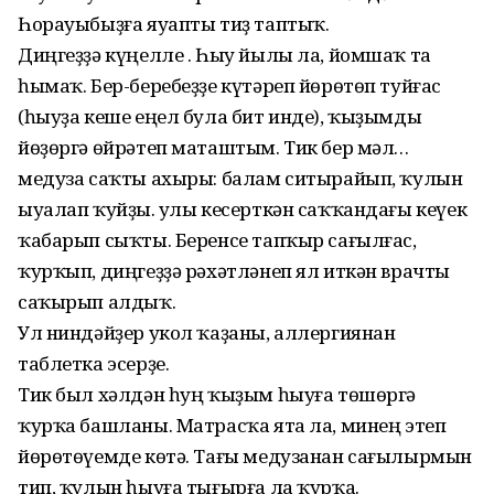
Һорауыбыҙға яуапты тиҙ таптыҡ.
Диңгеҙҙә күңелле . Һыу йылы ла, йомшаҡ та
һымаҡ. Бер-беребеҙҙе күтәреп йөрөтөп туйғас
(һыуҙа кеше еңел була бит инде), ҡыҙымды
йөҙөргә өйрәтеп маташтым. Тик бер мәл…
медуза саҡты ахыры: балам ситырайып, ҡулын
ыуалап ҡуйҙы. Ҡулы кесерткән саҡҡандағы кеүек
ҡабарып сыҡты. Беренсе тапҡыр сағылғас,
ҡурҡып, диңгеҙҙә рәхәтләнеп ял иткән врачты
саҡырып алдыҡ.
Ул ниндәйҙер укол ҡаҙаны, аллергиянан
таблетка эсерҙе.
Тик был хәлдән һуң ҡыҙым һыуға төшөргә
ҡурҡа башланы. Матрасҡа ята ла, минең этеп
йөрөтөүемде көтә. Тағы медузанан сағылырмын
тип, ҡулын һыуға тығырға ла ҡурҡа.