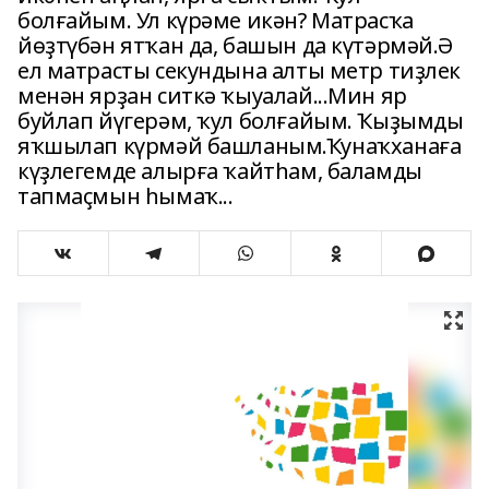
болғайым. Ул күрәме икән? Матрасҡа
йөҙтүбән ятҡан да, башын да күтәрмәй.Ә
ел матрасты секундына алты метр тиҙлек
менән ярҙан ситкә ҡыуалай...Мин яр
буйлап йүгерәм, ҡул болғайым. Ҡыҙымды
яҡшылап күрмәй башланым.Ҡунаҡханаға
күҙлегемде алырға ҡайтһам, баламды
тапмаҫмын һымаҡ...