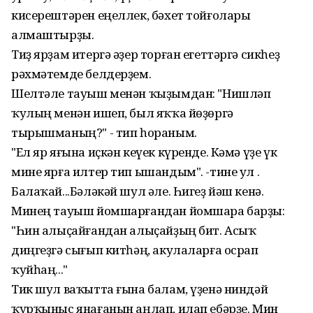
кисерештәрен еңеллек, бәхет тойғолары
алмаштырҙы.
Тиҙ ярҙам итергә әҙер торған егеттәргә сикһеҙ
рәхмәтемде белдерҙем.
Шелтәле тауыш менән ҡыҙымдан: "Нишләп
ҡулың менән ишеп, был яҡҡа йөҙөргә
тырышманың?" - тип һораным.
"Ел яр яғына иҫкән кеүек күренде. Кәмә үҙе үк
мине ярға илтер тип ышандым". -тине ул .
Балаҡай...Бәләкәй шул әле. Һигеҙ йәш кенә.
Минең тауыш йомшарғандан йомшара барҙы:
"Һин алыҫайғандан алыҫайҙың бит. Асыҡ
диңгеҙгә сығып китһәң, акулаларға осрап
ҡуйһаң..."
Тик шул ваҡытта ғына балам, үҙенә ниндәй
ҡурҡыныс янағанын аңлап, илап ебәрҙе. Мин