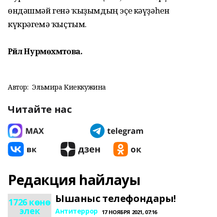
өндәшмәй генә ҡыҙымдың эҫе кәүҙәһен
күкрәгемә ҡыҫтым.
Рәйлә Нурмөхәмәтова.
Автор:
Эльмира Киеккужина
Читайте нас
Редакция һайлауы
Ышаныс телефондары!
1726 көнө
элек
Антитеррор
17 НОЯБРЯ 2021, 07:16