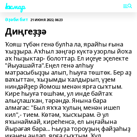
Һаҡмар
Әҙәби бит
21 ИЮНЯ 2022, 06:23
Диңгеҙҙә
Ҡояш түбән генә булһа ла, ярайһы ғына
ҡыҙҙыра. Аҡһыл зәңгәр күктә узорлы йоҡа
аҡ һыҙыктар- болоттар. Ел иҫеүе эҫелекте
"йыуашайта".Еңел генә алһыу
матрасыбыҙҙы алып, һыуға төштөк. Бер аҙ
ваҡыттан, ҡыҙымды ҡалдырып, үҙем
ниндәйҙер йомош менән ярға сыҡтым.
Кире һыуға төшһәм, ул инде байтаҡ
алыҫлашҡан, тәрәндә. Янына бара
алмагас: "Был яҡҡа ҡулың менән ишеп
кил",- тием. Көтәм, ҡысҡырам. Ә ул
яҡынаймай, киреһенсә, ел ыңғайына
йырағая бара... Һыуҙа тороуҙың файҙаһыҙ
икәнен аңлап, ярға сыҡтым. Ҡул