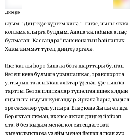
Диңгеҙҙә
Ҡыҙым: "Диңгеҙҙе күргем килә,"- тигәс, йылы яҡҡа
юллама алырға булдым. Анапа ҡалаһына алыҫ
булмаған "Кассандра" пансионатын һайланыҡ.
Хаҡы ҡиммәт түгел, диңгеҙ эргәлә.
Ике ҡатлы һоро бинала бөтә шарттары булған
йәтеш кенә бүлмәгә урынлашҡас, транспортта
ултырып талсыҡҡан аяҡтар үҙенән-үҙе тышҡа
тартты. Бетон плиткалар түшәлгән ишек алдын
яңы ғына йыуып ҡуйғандар. Эргәлә һары, ҡыҙыл
эре сәскәләр үҫеп ултыра. Еләҫ кенә йылы ел иҫә.
Бер яҡтан лиман, икенсе яҡтан диңгеҙ йәйрәп
ята. Ә без ҡыҙым менән юл ситендәге ваҡ
ҡыуаҡлыҡтарҙа үҙ яйы менән йәшәп ятҡан ҙур