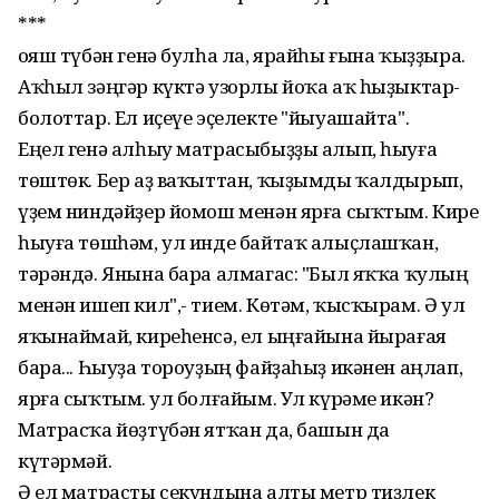
***
Ҡояш түбән генә булһа ла, ярайһы ғына ҡыҙҙыра.
Аҡһыл зәңгәр күктә узорлы йоҡа аҡ һыҙыктар-
болоттар. Ел иҫеүе эҫелекте "йыуашайта".
Еңел генә алһыу матрасыбыҙҙы алып, һыуға
төштөк. Бер аҙ ваҡыттан, ҡыҙымды ҡалдырып,
үҙем ниндәйҙер йомош менән ярға сыҡтым. Кире
һыуға төшһәм, ул инде байтаҡ алыҫлашҡан,
тәрәндә. Янына бара алмагас: "Был яҡҡа ҡулың
менән ишеп кил",- тием. Көтәм, ҡысҡырам. Ә ул
яҡынаймай, киреһенсә, ел ыңғайына йырағая
бара... Һыуҙа тороуҙың файҙаһыҙ икәнен аңлап,
ярға сыҡтым. Ҡул болғайым. Ул күрәме икән?
Матрасҡа йөҙтүбән ятҡан да, башын да
күтәрмәй.
Ә ел матрасты секундына алты метр тиҙлек