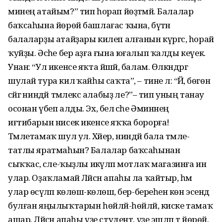
минең атайым?” тип һорап йөҙәтмәй. Балалар
баҡсаһына йөрөй башлағас ҡына, бүтән
балаларҙы атайҙары килеп алғанын күргәс, һорай
ҡуйҙы. Әсәһе бер аҙға ғына юғалып ҡалды кеүек.
Унан: “Ул икенсе яҡта йәшәй, балам. Өлкәндәргә
шулай тура килә ҡайһы саҡта”, – тине лә: “Йәә, бөгөн
сәйгә ниндәй тәмлекәс алабыҙ әле?”– тип уның танау
осонан үбеп алды. Эх, белә әсәһе Әминәнең
иғтибарын нисек икенсе яҡҡа борорға!
Тәмлетамаҡ шул ул. Хәйер, ниндәй бала тәмле-
татлы яратмаһын? Балалар баҡсаһынан
сыҡҡас, әсәле-ҡыҙлы икәүләп мотлаҡ магазинға инә
улар. Оҙаҡламай Ләйсән апаһы ла ҡайтыр, һәм
улар өсәүләп көлөшә-көлөшә, бер-береһенә көн эсендә
булған яңылыҡтарын һөйләй-һөйләй, киске тамаҡ
ашар. Ләйсән апаһы үҙе студент, үҙе эшләп тә йөрөй.