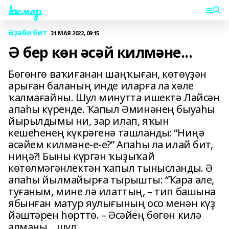
Һаҡмар
Әҙәби бит
31 МАЯ 2022, 09:15
Ә бер көн әсәй килмәне...
Бөгөнгө ваҡиғанан шаңҡыған, көтөүҙән
арыған баланың инде иларға ла хәле
ҡалмағайны. Шул минутта ишектә Ләйсән
апаһы күренде. Ҡапыл Әминәнең быуаһы
йырылдымы ни, зар илап, яҡын
кешеһенең күкрәгенә ташланды: “Ниңә
әсәйем килмәне-е-е?” Апаһы ла илай бит,
ниңә?! Быны күргән ҡыҙыҡай
көтөлмәгәнлектән ҡапыл тынысланды. Ә
апаһы йылмайырға тырышты: “Ҡара әле,
туғаным, мине лә илаттың, – тип башына
ябынған матур яулығының осо менән күҙ
йәштәрен һөрттө. – Әсәйең бөгөн килә
алманы... шул...