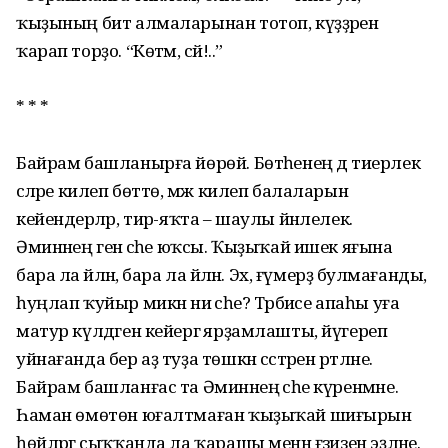
ҡыҙының бит алмаларынан тотоп, күҙҙәренә
ҡарап торҙо. “Көтәм, әсәй!..”
* * *
Байрам башланырға йөрөй. Бөтәһенең дә тиерлек
әсәләре килеп бөттө, мәж килеп балаларын
кейендерәләр, тирә-яҡта – шаулы йәнлелек.
Әминәнең генә әсәһе юҡсы. Ҡыҙыҡай ишек яғына
бара ла әйләнә, бара ла әйләнә. Эх, ғүмерҙә булмағанды,
һуңлап ҡуйыр микән ни әсәһе? Тәрбиәсе апаһы уға
матур күлдәген кейергә ярҙамлашты, йүгереп
уйнағанда бер аҙ туҙа төшкән сәстәрен рәтләне.
Байрам башланғас та Әминәнең әсәһе күренмәне.
Һаман өмөтөн юғалтмаған ҡыҙыҡай шиғырын
һөйләргә сыҡҡанда ла ҡарашы менән ғәзизен эҙләне.