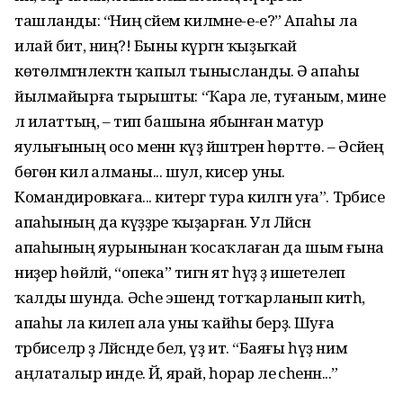
ташланды: “Ниңә әсәйем килмәне-е-е?” Апаһы ла
илай бит, ниңә?! Быны күргән ҡыҙыҡай
көтөлмәгәнлектән ҡапыл тынысланды. Ә апаһы
йылмайырға тырышты: “Ҡара әле, туғаным, мине
лә илаттың, – тип башына ябынған матур
яулығының осо менән күҙ йәштәрен һөрттө. – Әсәйең
бөгөн килә алманы... шул, кисер уны.
Командировкаға... китергә тура килгән уға”. Тәрбиәсе
апаһының да күҙҙәре ҡыҙарған. Ул Ләйсән
апаһының яурынынан ҡосаҡлаған да шым ғына
ниҙер һөйләй, “опека” тигән ят һүҙ ҙә ишетелеп
ҡалды шунда. Әсәһе эшендә тотҡарланып китһә,
апаһы ла килеп ала уны ҡайһы берҙә. Шуға
тәрбиәселәр ҙә Ләйсәнде белә, үҙ итә. “Баяғы һүҙ нимә
аңлаталыр инде. Йә, ярай, һорар әле әсәһенән...”