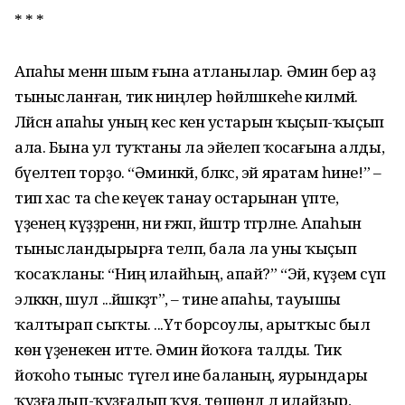
* * *
Апаһы менән шым ғына атланылар. Әминә бер аҙ
тынысланған, тик ниңәлер һөйләшкеһе килмәй.
Ләйсән апаһы уның кес кенә устарын ҡыҫып-ҡыҫып
ала. Бына ул туҡтаны ла эйелеп ҡосағына алды,
бәүелтеп торҙо. “Әминәкәй, бәләкәс, эй яратам һине!” –
тип хас та әсәһе кеүек танау остарынан үпте, ә
үҙенең күҙҙәренән, ни ғәжәп, йәштәр тәгәрләне. Апаһын
тынысландырырға теләп, бала ла уны ҡыҫып
ҡосаҡланы: “Ниңә илайһың, апай?” “Эй, күҙемә сүп
эләккән, шул ...йәшкәҙәтә”, – тине апаһы, тауышы
ҡалтырап сыҡты. ...Үтә борсоулы, арытҡыс был
көн үҙенекен итте. Әминә йоҡоға талды. Тик
йоҡоһо тыныс түгел ине баланың, яурындары
ҡуҙғалып-ҡуҙғалып ҡуя, төшөндә лә илайҙыр,