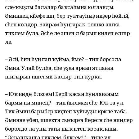
әсәле-ҡыҙлы балалар баҡсаһына юлланды.
Әминәнең кәйефе шәп, бер туҡтауһыҙ ниҙер һөйләй,
әсәһен көлдөрә. Байрам һуңғараҡ, төшкө ашҡа
тиклем була. Әсәһе әле эшенә лә барып килеп өлгөрә
әле.
– Әсәй, һин һуңлап ҡуйма, йәме? – тип борсола
Әминә. Улай булһа, әсәһе үҙенә арнап ятлаған
шиғырын ишетмәй ҡалыр, тип ҡурҡа.
– Юҡ инде, бәләкәсем! Берәй ҡасан һуңлағаным
бармы ни минең? – тип йылмая әсәһе. Юҡ та ул.
Тик Әминә барыбер киҫәтеп ҡуйыуҙы кәрәкле таба.
Әминәне үбеп, ишектән сығырға йөрөгән әсәһе ниңәлер
боролдо ла уны тағы ныҡ итеп ҡосаҡланы.
“Осрашҡанға тиклем, бәләкәсем!” – тине ул,