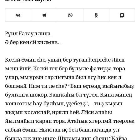
Рәүилә Ғатауллина
Ә бер көн әсәй килмәне...
Кескәй Әминә әсәһе, уның бер туған һеңлеһе Ләйсән
менән йәшәй. Кескәй генә бер бүлмәле фатирҙа тора
улар, әммә урын тарлығына был өсәү һис кенә лә
бошмай. Нимә ти әле әсәһе? “Баш өҫтөндә ҡыйығыбыҙ
булғанға шөкөр. Башҡаһы бәлә түгел. Бына минең
ҡошсоғом һау булһын, үҙебеҙ ҙә”, – ти ҙә ҡыҙын
ҡыҫып ҡосаҡлай, иркәләп һөйә. Ләйсән апаһы
йылмайып ҡарап тора. Атаһын хәтерләмәй тиерлек
сабый Әминә. Ныҡлап иҫ белә башлағанда ул
бында юҡ ине инде. Шуғамы икән, әсәһенән “Ҡайҙа