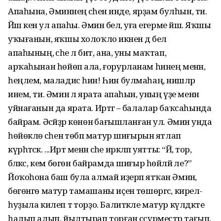
Апаһына, Әминәнең әсәһенә инде, ярҙам булһын, ти.
Йәш кенә ул апаһы. Әминә белә, уға егерме йәш. Яҡшы
уҡығанын, яҡшы холоҡло икәнен дә белә
апаһының, әсәһе лә бит, ана, уны маҡтап,
арҡаһынан һөйөп ала, ғорурланам һинең менән,
һеңлем, маладис һин! Һин булмаһаң, нишләр
инем, ти. Әминә лә ярата апаһын, уның үҙе менән
уйнағанын да ярата. Иртәгә – балалар баҡсаһында
байрам. Әсәйҙәр көнөнә бағышланған ул. Әминә унда
һөйөклө әсәһенә төбәп матур шиғырын ятлап
күрһәтәсәк. ...Иртә менән әсәһе иркәләп уятты: “Йә, тор,
бәләкәс, кем бөгөн байрамда шиғыр һөйләй әле?”
Йоҡоһона баш була алмай иҙерәп ятҡан Әминә,
бөгөнгө матур тамашаны иҫенә төшөргәс, кирелә-
һуҙыла килеп тә торҙо. Балитәкле матур күлдәкте
һалып алып, йылтырап торған сәсүрместәр тағып,