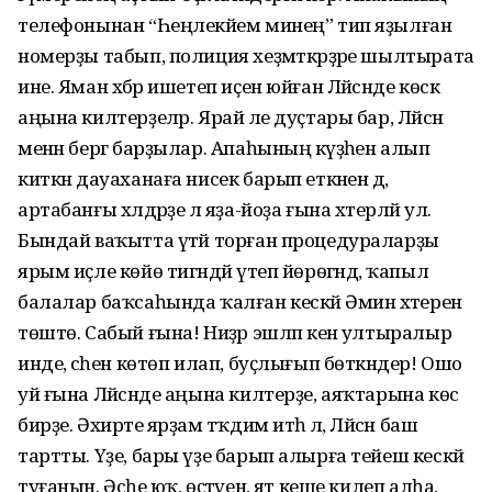
телефонынан “Һеңлекәйем минең” тип яҙылған
номерҙы табып, полиция хеҙмәткәрҙәре шылтырата
ине. Яман хәбәр ишетеп иҫен юйған Ләйсәнде көскә
аңына килтерҙеләр. Ярай әле дуҫтары бар, Ләйсән
менән бергә барҙылар. Апаһының кәүҙәһен алып
киткән дауаханаға нисек барып еткәнен дә,
артабанғы хәлдәрҙе лә яҙа-йоҙа ғына хәтерләй ул.
Бындай ваҡытта үтәй торған процедураларҙы
ярым иҫле көйө тигәндәй үтеп йөрөгәндә, ҡапыл
балалар баҡсаһында ҡалған кескәй Әминә хәтеренә
төштө. Сабый ғына! Ниҙәр эшләп кенә ултыралыр
инде, әсәһен көтөп илап, буҫлығып бөткәндер! Ошо
уй ғына Ләйсәнде аңына килтерҙе, аяҡтарына көс
бирҙе. Әхирәте ярҙам тәҡдим итһә лә, Ләйсән баш
тартты. Үҙе, бары үҙе барып алырға тейеш кескәй
туғанын. Әсәһе юҡ, өҫтәүенә, ят кеше килеп алһа,