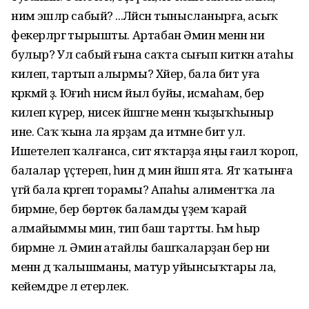
нимә эшләр сабый? ...Ләйсән тынысланырға, асыҡ
фекерләргә тырышты. Артабан Әминә менән ни
булыр? Ул сабый ғына саҡта сығып киткән атаһы
килеп, тартып алырмы? Хәйер, бала бит уға
кәрәкмәй ҙә. Юғиһә нисәмә йыл буйы, исмаһам, бер
килеп күрер, нисек йәшәгәне менән ҡыҙыҡһыныр
ине. Саҡ ҡына ла ярҙам да итмәне бит ул.
Ишетелеп ҡалғанса, сит яҡтарҙа яңы ғаилә ҡороп,
балалар үҫтереп, һин дә мин йәшәп ята. Ят ҡатынға
үгәй бала кәрәгеп торамы? Апаһы алиментҡа ла
бирмәне, бер бөртөк баламды үҙем ҡарай
алмайыммы мин, тип баш тартты. Һәм һыр
бирмәне лә. Әминә атайлы башҡаларҙан бер ни
менән дә ҡалышманы, матур уйынсыҡтары ла,
кейемдәре лә етерлек.