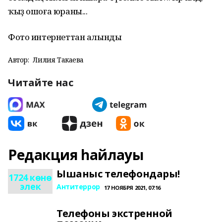
ҡыҙ ошоға юраны...
Фото интернеттан алынды
Автор:
Лилия Такаева
Читайте нас
Редакция һайлауы
Ышаныс телефондары!
1724 көнө
элек
Антитеррор
17 НОЯБРЯ 2021, 07:16
Телефоны экстренной