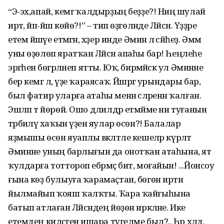
“Э-эх,апай, кемгә ҡалдырҙың беҙҙе?! Ниңә шулай
иртә, йәп-йәш көйө?!” – тип өҙгөләнде Ләйсән. Үҙҙәре
етем йәшәүе етмәгән, хәҙер инде Әминә лә әсәйһеҙ. Әммә
уны өҙөлөп яратҡан Ләйсән апаһы бар! Һеңлеһе
эргәһенә бөгәрләнеп ятты. Юҡ, бирмәйәсәк ул Әминәне
бер кемгә лә, үҙе ҡараясаҡ. Йәшәргә урындары бар,
был фатир уларға атаһы менән әсәләренән ҡалған.
Эшләп тә йөрөй. Ошо дәлилдәр етмәйме ни туғанын
тәрбиәләү хаҡын үҙенә яулар өсөн?! Балалар
яҙмышы өсөн яуаплы вәкәләтле кешеләр күрәләтә
Әминәне уның барлығын да онотҡан атаһына, ят
ҡулдарға тоттороп ебәрмәҫ бит, моғайын! ...Йонсоу
ғына көҙ булыуға ҡарамаҫтан, бөгөн иртән
йылмайып ҡояш ҡалҡты. Ҡара ҡайғыһына
батып атлаған Ләйсәндең йөҙөн иркәләне. Ике
етемдең киләсәгенә ишара түгелме был?.. Һәр хәлдә,