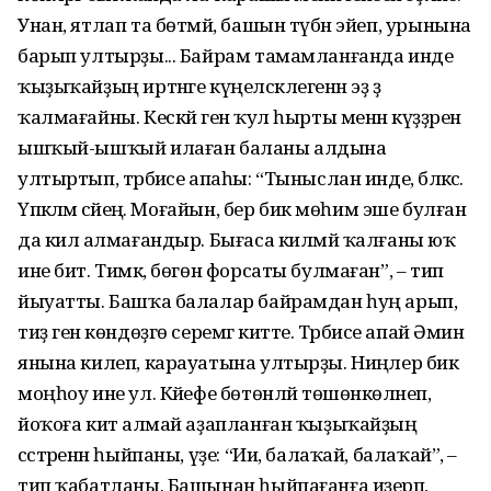
Унан, ятлап та бөтмәй, башын түбән эйеп, урынына
барып ултырҙы... Байрам тамамланғанда инде
ҡыҙыҡайҙың иртәнге күңелсәклегенән эҙ ҙә
ҡалмағайны. Кескәй генә ҡул һырты менән күҙҙәрен
ышҡый-ышҡый илаған баланы алдына
ултыртып, тәрбиәсе апаһы: “Тыныслан инде, бәләкәс.
Үпкәләмә әсәйеңә. Моғайын, бер бик мөһим эше булған
да килә алмағандыр. Бығаса килмәй ҡалғаны юҡ
ине бит. Тимәк, бөгөн форсаты булмаған”, – тип
йыуатты. Башҡа балалар байрамдан һуң арып,
тиҙ генә көндөҙгө серемгә китте. Тәрбиәсе апай Әминә
янына килеп, карауатына ултырҙы. Ниңәлер бик
моңһоу ине ул. Кәйефе бөтөнләй төшөнкөләнеп,
йоҡоға китә алмай аҙапланған ҡыҙыҡайҙың
сәстәренән һыйпаны, үҙе: “Ии, балаҡай, балаҡай”, –
тип ҡабатланы. Башынан һыйпағанға иҙерәп,