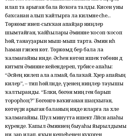
илап та арыған бала йоҡоға талды. Кисен уны
баҡсанан алып ҡайтырға ла килмәне әсәһе...
Төркөмгә инеп-сыҡҡан апайҙар ниңәлер
шымтайған, ҡайһылары Әминәне ҡосоп-ҡосоп
һөйә, танауҙарын мыш-мыш тарта. Әминә иһә
һаман ғәзизен көтә. Төркөмдә бер бала ла
ҡалмағайны инде. Әсәһен көтөп ишек төбөнән дә
китмәгән Әминәне кейендереп, тәрбиәсе апаһы:
“Әсәйең килеп ала алмай, балаҡай. Хәҙер апайың
килер”, – тип һөйләнде, үҙенең ниңәлер тауышы
ҡалтыранды. “Бәлки, бөгөн миңә генә барып
торорһоң?” Бөгөнгө ваҡиғанан шаңҡыған,
көтөүҙән арыған баланың инде иларға ла хәле
ҡалмағайны. Шул минутта ишектә Ләйсән апаһы
күренде. Ҡапыл Әминәнең быуаһы йырылдымы
ни, зар илап, яҡын кешеһенең күкрәгенә