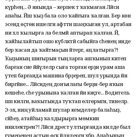
күрәһең... Ә янында – керпек тә ҡаҡмаған Ләйсән
апаһы. Йәш ҡыҙ бала оло ҡайғыға ҡалған. Бер көн
эсендә өҫтөнә ишелгән афәттән шаңҡыған ул, артабан
ни хәл ҡылырға ла белмәй аптырап ҡалған. Йә,
ҡайһылайтып ошо күбәләктәй сабыйға әсәһенең инде
бер ҡасан да ҡайтмаҫын әйтергә, аңлатырға?!
Ҡыҙының шиғырын тыңларға ашҡынып китеп
барған әсәне йәйәүлеләр сыға торған ерҙән урам аша
үтеп барғанда машина бәрҙереп, шул урында йән
биргәйне... Ләйсәндең донъялағы берҙән-бер яҡын
кешеһе, әсәһе урынына ҡалған йән киҫәге... Водитель
шәп килгән, ваҡытында туҡтап өлгөрмәгән, тинеләр.
Э-эх, ниңә уйламай шулар кемделер балаһыҙ,
әсәйһеҙ, атайһыҙ ҡалдырырға мөмкин
икәнлектәрен?! Ләйсән дәрестә ултырғанда килде был
ғүмеренең аҫтын-өҫкә әйләндергән хәбәр. Апаһының