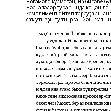
мөғәмәлә күрмәгән, ир бисәһе б
мәсьәләләр тураһында кәңәшләш
комплимент әйтеп тороуҙары аңл
саҡ утыҙҙы тултырған йәш ҡатын
Үлмәҫбикә менән Йәнбикәнең аралар
татыу үҫтеләр. Өлкәне атаһына оҡша
һылыу булһа, кесеһе, әсәһенә тарт
күҙле сибәркәй. Бала саҡтағы таты
ауылда йәшәргә, көн дә күрешеп, 
киләсәген яҙмыш үҙенсә хәл итте. Ү
егеткә кейәүгә сығып, бер-бер артл
тормоштары, ире эсә башлағас, яй
юлдан ана ауам, бына түңкәреләм, т
Көнө-төнө айыҡмаған иренең әр-би
бәхетлегә һанап, бер аҙ көнләшә ин
булған фатирҙа, ә ҙур уҡыу бөткә