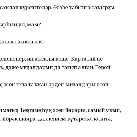
ҡосаҡлап күрештеләр. Әсәһе табынға саҡырҙы.
йырһың ул, мам?
әклек тә аҡса юҡ.
 пенсионер, иң аҡсалы кеше. Ҡартатай не
ь, даже миҙалдарын да тағып алған. Герой!
ҫ өсөн генә таҡҡан орден-миҙалдары өсөн
лмағыҙ. Һеҙгәме һуң эсеп йөрөргә, самый уҡып,
 йөрәк шаяра, давлением күтәрелә лә китә, –