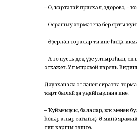
– О, ҡартатай приехал, здорово, – 
– Осрашыу хөрмәтенә бер ярты ҡу
– Әҙерләп торалар ти ине һиңә, икм
– А то пусть дед үҙе ултыртһын, он
откажет. Ул мировой парень. Видиш
Дауаханала этләнеп сиратта торма
ҡарт былай ҙа уңайһыҙлана ине.
– Ҡуйығыҙсы, балалар, юҡ менән бу
һөнәр алыр сағығыҙ. Ә миңә ярамай,
тип ҡаршы төштө.