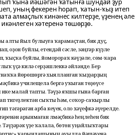
улып ҡына йәшәгән ҡатынға шундай ҙур
еп, уның фекерен һорап, ҡатын-ҡыҙ итеп
ата алмаҫлыҡ кинәнес килтерҙе, үҙенең әле
 икәнлеген хәтеренә төшөрҙө.
ы алты йыл булыуға ҡарамаҫтан, бик дуҫ,
п, оҙон буйлы, етендәй сәсле, зәңгәр күҙле
ып, ҡыҫҡа буйлы, йоморораҡ кәүҙәле, сөм-ҡара
улыҡ үҫә килә серҙәшлеккә әйләнде. Бер
ҡунаҡҡа йөрөшөргә хыялланған ҡыҙҙарҙың
лмәҫбикә училещела бергә уҡыған төҙөүсе
ы ике малай тапты. Тәүҙә яҡшы ғына барған
лап тигеҙлектән сыҡты һәм, соҡор-саҡырлы
ип тәгәрәгән арба кеүек, оло хәүефкә әүерелде.
тәренән арынмаған Үлмәҫбикә һеңлеһен бик
е. Тәүҙәрәк үҙе ҡалала, бөтөн уңайлыҡтары
н «әртис» ҡарындашының ауылда йәшәүенә