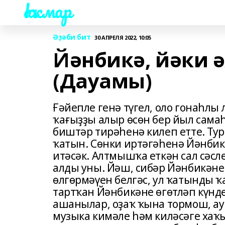
Һаҡмар
Әҙәби бит
30 АПРЕЛЯ 2022, 10:05
Йәнбикә, йәки 
(Дауамы)
Ғәйепле генә түгел, оло гонаһлы
ҡағыҙҙы алыр өсөн бер йыл самаһ
биштәр тирәһенә килеп етте. Ту
ҡатын. Сөнки иртәгәһенә Йәнбик
итәсәк. Алтмышҡа еткән сал сәсл
алды уны. Йәш, сибәр Йәнбикәне
өлгөрмәүен белгәс, ул ҡатынды 
тартҡан Йәнбикәне өгөтләп күнде
ашанылар, оҙаҡ ҡына тормош, а
музыка кимәле һәм киләсәге хаҡ