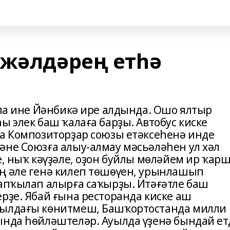
әжәлдәрең етһә
 ла ине Йәнбикә ире алдында. Ошо ялтыр
ы элек баш ҡалаға барҙы. Автобус киске
ра Композиторҙар союзы етәксеһенә инде
әне Союзға алыу-алмау мәсьәләһен ул хәл
е, ныҡ кәүҙәле, оҙон буйлы мөләйем ир ҡар
ң әле генә килеп төшөүен, урынлашып
ҡапҡылап алырға саҡырҙы. Итәғәтле баш
рҙе. Ябай ғына ресторанда киске аш
уылдағы көнитмеш, Башҡортостанда милли
ында һөйләштеләр. Ауылда үҙенә бындай ет