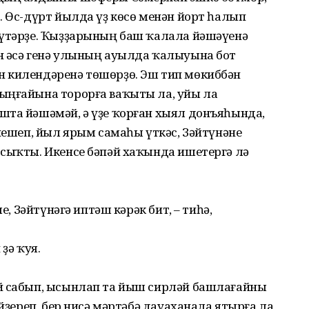
. Өс-дүрт йылда үҙ көсө менән йорт һалып
күтәрҙе. Ҡыҙҙарының баш ҡалала йәшәүенә
н әсә генә улының ауылда ҡалыуына бот
 килендәренә төшөрҙө. Эш тип мөкиббән
ыңғайына торорға ваҡыты ла, уйы ла
шта йәшәмәй, ә үҙе ҡорған хыял донъяһында,
әнешеп, йыл ярым самаһы үткәс, Зәйтүнәне
 сыҡты. Икенсе бәпәй хаҡында ишетергә лә
е, Зәйтүнәгә иптәш кәрәк бит, – тиһә,
ҙә ҡуя.
й сабып, ысынлап та йыш сирләй башлағайны
ейҙереп, бер нисә мәртәбә дауаханала ятырға ла