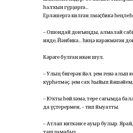
һалҡын гүрҙәргә...
Ерләшергә килгән Үлмәҫбикә һеңле
– Ошондай донъяңды, алмалай саб
инде, Йәнбикә... һиңә кәрәкмәгән д
Кәрәге булған икән шул.
– Улың бигерәк йәл. Үҙем генә алып
күрһәтмәҫ. Үҙем саҡ һыйып йәшәйем
– Юҡты һөйләмә, тере сағымда ба
да үҫтерермен, – тип йыуатты.
– Атлап киткәнсе ауыр булыр. Яра
ташламабыҙ.