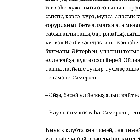
ғаиләһе, хужалығы өсөн янып торҙо
сыҡты, кәртә-ҡура, мунса-аласыҡ 
ғорурланып бөтә алмаған ата менә
сабып аптыраны, бар ризаһыҙлығын
киткән Йәнбикәнең ҡайны-ҡәйнәһе 
булманы. Әйтерһең, ул ысын тормо
әллә ҡайҙа, күктә осоп йөрөй. Өйл
тапты ла, йәше тулыр-тулмаҫ эшкә
теләмәне. Сәмерхан:
– Әйҙә, берәй ул йә ҡыҙ алып ҡайт әл
– Һаулығым юҡ таһа, Сәмерхан, – ти 
Һыуыҡ клубта көн тимәй, төн тимә
ул. Үпкәһенә, бөйөрҙәренә һалҡын т