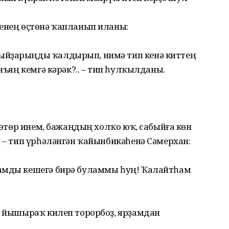
һенең өҫтөнә ҡапланып иланы:
ыйҙарыңды ҡалдырып, нимә тип кенә киттең
онъяң кемгә кәрәк?.. – тип һулҡылданы.
 көтөр инем, бажаңдың холҡо юҡ, сабыйға көн
, – тип үрһәләнгән ҡайынбикәһенә Сәмерхан:
ламды кешегә бирә буламмы һуң! Ҡалайтһам
й, йышыраҡ килеп торорбоҙ, ярҙамдан