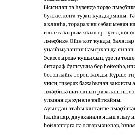
Ысынлап та һүҙендә торҙо Үлмәҫбикә
булғас, юлға туҙан ҡундырманы. Тә
аҡланһа, торараҡ ни сәбәп менән к
илле саҡырым яҡын ер түгел, көнө
Үлмәҫбикә. Өйгә ҡот ҡунды, балалар
уңайһыҙланған Сәмерхан да яйлап к
Эскесе иренә ҡушылып, үҙе лә төш
битараф булыуына бер һөйөнһә, ипл
бөтөнләйгә тороп ҡалды. Күрше-ти
уның тиҙерәк бажаһынан законлы 
Үлмәҫбикә шатланып ризалашты, сөн
улынан да күңеле ҡайтҡайны.
Ауылдан атаһы килгәйне Үлмәҫбикән
һалһалар, дауаханала ятып алыу и
һөйләшергә лә өлгөрмәнеләр, һуҡм