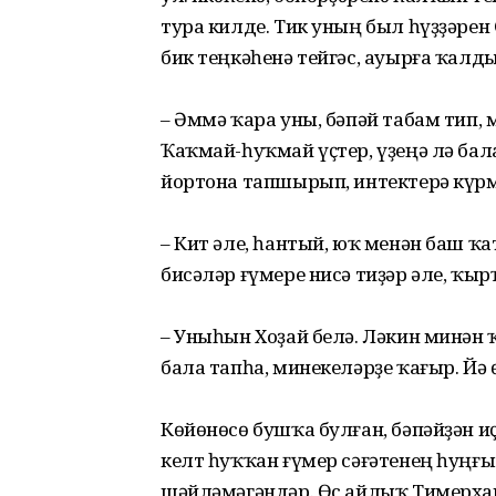
тура килде. Тик уның был һүҙҙәрен
бик теңкәһенә тейгәс, ауырға ҡалд
– Әммә ҡара уны, бәпәй табам тип,
Ҡаҡмай-һуҡмай үҫтер, үҙеңә лә бал
йортона тапшырып, интектерә күрмә
– Кит әле, һантый, юҡ менән баш ҡа
бисәләр ғүмере нисә тиҙәр әле, ҡы
– Уныһын Хоҙай белә. Ләкин минән ҡ
бала тапһа, минекеләрҙе ҡағыр. Йә 
Көйөнөсө бушҡа булған, бәпәйҙән и
келт һуҡҡан ғүмер сәғәтенең һуңғ
шәйләмәгәндәр. Өс айлыҡ Тимерхан