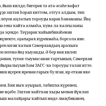
, йыш килде, бигерәк тә ата-әсәһе вафат
үҙә эштән һорап киттем, отгул алдым, тип
илеүен аңлатып тороуҙы кәрәк һанаманы. Йөҙ
нә генә ҡайта алмаһа, ҡуна ла ҡалғыланы
 ҙа эҫенде. Тәүҙәрәк ҡайынбикәһенән
үнекте, оҙағыраҡ күренмәһә, борсола ине.
өргөләгән ҡатын Сәмерхандың араҡыға
елегенә йөҙ ҡыуанды. Ә бер көн килеп
рәнән, туған-тыумасанан тартынып, Сәмерхан
айырылыуын һәм ЗАГС-ҡа тороуҙы талап итте.
ки иҫерек иренән ғарыҡ булған, ир еткән ике
ен. Бик ныҡ ауырып, табипҡа күренеп,
не иҫәбе. Эштән ҡайтҡан ҡыҙы менән йүнләп
ыш малайҙары ҡайтып инде Үлмәҫбикәнең.