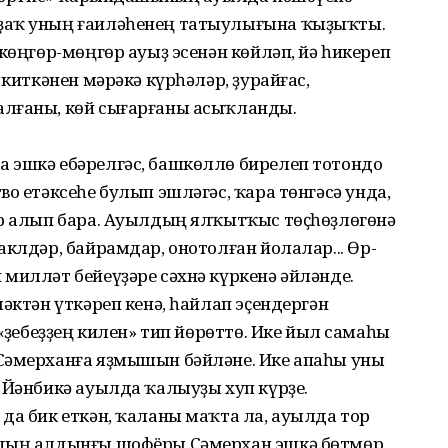
ҙаҡ уның ғаиләһенең татыулығына ҡыҙыҡты.
көңгөр-мөңгөр ауыҙ эсенән көйләп, йә һикереп
 киткәнен мәрәкә күрһәләр, ҙурайғас,
алғаны, көй сығарғаны асыҡланды.
 эшкә ебәрелгәс, башкөллө бирелеп тотондо
о етәксеһе булып эшләгәс, ҡара төнгәсә унда,
әр алып бара. Ауылдың ялҡытҡыс төҫһөҙлөгөнә
аклдәр, байрамдар, онотолған йолалар... Өр-
милләт бейеүҙәре сәхнә күркенә әйләнде.
әктән үткәреп кенә, һайлап эҫендергән
«Үҙебеҙҙең килен» тип йөрөттө. Ике йыл самаһы
Сәмерханға яҙмышын бәйләне. Ике апаһы уны
 Йәнбикә ауылда ҡалыуҙы хуп күрҙе.
да бик еткән, ҡаланы маҡта ла, ауылда тор
здың алдынғы шофёры Сәмерхан эшкә бөтмөр,