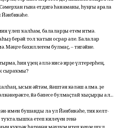
 Сәмерхан ғына етдигә һанаманы, һуңғы арала
ы Йәнбикәһе.
 мин үлеп ҡалһам, балаларҙы етем итмә.
аһыҙ берәй тол ҡатын осрар әле. Балалар
. Мәңге бәхиллегем булмаҫ, – тигәйне.
тырма, һин үҙең әллә нисә ирҙе үлтерерһең,
рҡ сыраҡмы?
алһаң, ысын әйтәм, йәштән кәләш алма. Үҙе
өлкәнерәкте, йә бәпесе булмаҫтай ҡыҫырҙы ал...
ҫән-имен бушанды ла ул Йәнбикәһе, тик келт-
ы туҡталышҡа етеп килеүен генә
ын күкрәк һөтөнән мәхрүм итеп керҙе шул