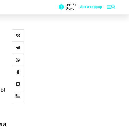
+15 °С
Антитеррор
Ясно
шы
ди