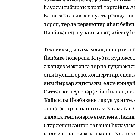
һауаланыбыраҡ ҡарай торғайны. А
Бала саҡта сәй эсеп ултырғанда ла 
тороп, төрлө хәрәкәттәр яһап бейеп
Йәнбикәнең шулайтып яңы бейеү һ
Техникумды тамамлап, ошо районға
Йәнбикә һөнәренә. Клубта художеств
ә көндөҙ мәктәптә төрлө түңәрәкт
яңы һулыш өрҙө, концерттар, спект
яңы йырҙар яңғыраны, әллә ниндәй 
Ситтән килеүселәрҙе бик һынап, сил
Ҡайынлы Йәнбикәне тиҙ үк үҙ итте, 
эшләгәс, артынан тотам ҡалмаған 
ҡалала төпләнергә өгөтләне. Ләкин
Стәрленең зәңгәр төтөнөн һулауым 
инде ул, тип ризалашманы. Колхо