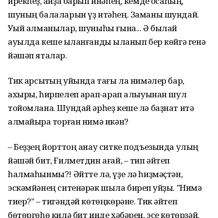
ирекһеҙ, ҡайҙа барып инəһең, кемде ҡосаһың,
шуның балаларын үҙ итəһең. Заманы шундай.
Уҡый алманылар, шуныһы ғына... Ə былай
ауылда кеше ҡыланғанды ҡыланып бер кɵйгə генə
йəшəп яталар.
Тик ҡарсыҡтың уйында тағы ла нимəлер бар,
ахыры, һирпелеп ҡарап-ҡарап алыуынан шул
тойомлана. Шундай əрһеҙ кеше лə баҙнат итə
алмайыраҡ торған нимə икəн?
– Беҙҙең йорттоң анау ситке подъезында улың
йəшəй бит, Ғилметдин ағай, – тип əйтеп
һалмаһынмы?! Əйтте лə, үҙе лə һиҙмəҫтəн,
эскəмйəнең ситенəрəк шыла биреп ҡуйҙы. "Нимə
тиер?" – тигəндəй кɵтɵңкɵрəне. Тик əйтеп
бɵтɵргɵһɵ килə бит инде хəбəрен, эсе кɵтɵрҙəй.