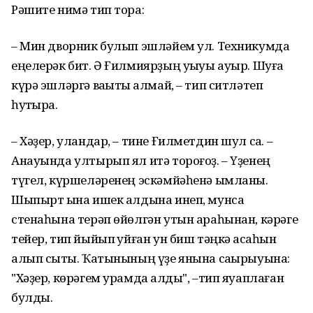
Рəшите нимə тип тора:
– Мин дворник булып эшлəйем ул. Техникумда
еңелерəк бит. Ə Ғилмиярҙың уҡыуы ауыр. Шуға
күрə эшлəргə ваҡыты ҡалмай, – тип ситлəтеп
һуҡтыра.
– Хəҙер, уландар, – тине Ғилметдин шул саҡ. –
Анауында ултырып ял итə тороғоҙ. – Үҙенең
түгел, күршелəренең эскəмйəһенə ымланы.
Шыпырт ҡына ишек алдына инеп, мунса
стенаһына терəп ɵйɵлгəн утын араһынан, кəрəге
тейер, тип йыйып ҡуйған ун биш тəңкə аҡсаһын
алып сыҡты. Ҡатынының үҙе янына саҡырыуына:
"Хəҙер, кɵрəгем урамда ҡалды", –тип яуаплаған
булды.