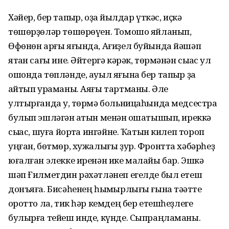
Хəйер, бер тапҡыр, оҙаҡ йылдар үткəс, иҫкə
тɵшɵрҙɵлəр тɵшɵрɵүен. Томошо яйланып,
Ɵфɵнɵн арғы яғында, Ағиҙел буйында йəшəп
ятҡан сағы ине. Əйтергə кəрəк, тɵрмəнəн сыҡҡас ул
ошонда тɵплəнде, ауыл яғына бер тапҡыр ҙа
ҡайтып ураманы. Аяғы тартманы. Əле
ултырғанда уҡ, тɵрмə больницаһында медсестра
булып эшлəгəн ҡатын менəн оҡшатышып, иреккə
сыҡҡас, шуға йортҡа ингəйне. Ҡатын килеп тороп
уңған, бɵтмɵр, хужалығы ҙур. Фронтта хəбəрһеҙ
юғалған элекке иренəн ике малайы бар. Эшкə
шəп Ғилметдин рəхəтлəнеп егелде был етеш
донъяға. Бисəһенең һыҡмырлығы ғына тəҡəтте
ҡоротто ла, тик һəр кемдең бер етешһеҙлеге
булырға тейеш инде, күнде. Сыпраңламаны.