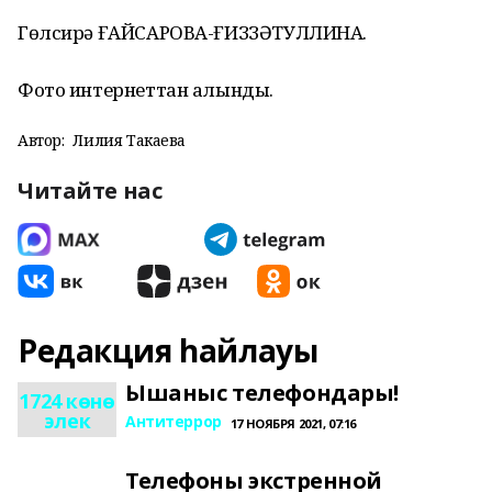
Гөлсирә ҒАЙСАРОВА-ҒИЗЗӘТУЛЛИНА.
Фото интернеттан алынды.
Автор:
Лилия Такаева
Читайте нас
Редакция һайлауы
Ышаныс телефондары!
1724 көнө
элек
Антитеррор
17 НОЯБРЯ 2021, 07:16
Телефоны экстренной