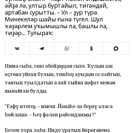
əйҙə лə, ултыр буртайып, тигəндəй,
артабан сурытты. – Ул – ҙур түрə.
Минекелəр шайы ғына түгел. Шул
ҡəҙəрлем уҡымышлы ла, башлы ла,
тиҙəр... Тулыраҡ:
Нимə сыҡһа, ошо əбейҙəрҙəн сыға. Ҡулын ҡаш
ɵҫтɵнə ҡуйған булып, тешһеҙ ауыҙын ослайтып,
таяғын туҡылдатып ҡалай тыйнаҡ ҡиəфəт менəн
яҡынайған булды.
"Ғəфү итегеҙ, – имеш. Йəнəһе лə берəү ҡаласа
һɵйлəшə. – Һеҙ фəлəн районданмы?"
Белеп тора лаһа. Инде уратып йɵрɵгəненə