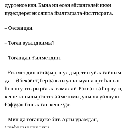
дүртенсе кɵн. Бына ни ɵсɵн əйлəнгелəй икəн
күҙелдереген ҡояшта йылтырата-йылтырата.
– Фəлəндəн.
– Тɵгəн ауылданмы?
– Тɵгəндəн. Ғилметдин.
– Ғилметдин ағайҙыр, шулдыр, тип уйлағайным
да. – Əбекəйең бер ҙə юҡҡа ҡыуана-ҡыуана арт һанын
һоноп ултырырға ла самалай. Рɵхсəт тə һорау юҡ,
кеше танылырға телəйме-юҡмы, уны ла уйлау юҡ.
Ғəфүҙəн башлаған кеше үҙе.
– Мин дə тɵгəндеке бит. Арғы урамдан,
Сəйфɵлмɵлɵк ҡыҙы.