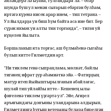
əйлəндерə лə ҡыуана, тулғандыра ла. – Əгəр
шунда буш ҡул менəн сығарып ебəргəн булһам,
иртəгə күҙенə нисек ҡарар инем, – тип тетрəнə. –
Ул йылдарҙа ун биш һум байтаҡ аҡса ине бит. Бер
сүрəк икмəк ун алты тин торғанда", – тигəн уй
күңелен йылыта.
Боршаланып ята торғас, аш бүлмəһенə сығаһы
булып китте Ғилметдин ҡарт.
"Ни тиклем генə сыпраңлама, мɵлкəт, байлыҡ
тигəнең ифрат ҙур əһəмиəткə эйə. – Фатирҙың
матур итеп йыйыштырылғанын абайлағас,
шулай тип уйлайһы итте.– Кешенең ҡылыҡ-
фиғеленə тиклем үҙгəртə ул". Эйе, Ағиҙел
аръяғындағы донъяны уландарына ҡалдырып,
Ғилметдингə һуғыш ветераны булараҡ бирелгəн