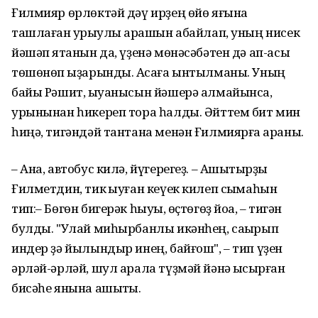
Ғилмияр ɵрлɵктəй дəү ирҙең ɵйɵ яғына
ташлаған ҡурҡыулы ҡарашын абайлап, уның нисек
йəшəп ятҡанын да, үҙенə мɵнəсəбəтен дə ап-асыҡ
тɵшɵнɵп ҡыҙарынды. Аҡсаға ынтылманы. Уның
байы Рəшит, ҡыуанысын йəшерə алмайынса,
урынынан һикереп тора һалды. Əйттем бит мин
һиңə, тигəндəй тантана менəн Ғилмиярға ҡараны.
– Ана, автобус килə, йүгерегеҙ. – Ашыҡтырҙы
Ғилметдин, тик ҡыуған кеүек килеп сыҡмаһын
тип:– Бɵгɵн бигерəк һыуыҡ, ɵҫтɵгɵҙ йоҡа, – тигəн
булды. "Улай миһырбанлы икəнһең, саҡырып
индер ҙə йылындыр инең, байғош", – тип үҙен
əрлəй-əрлəй, шул арала түҙмəй йəнə ҡысҡырған
бисəһе янына ашыҡты.