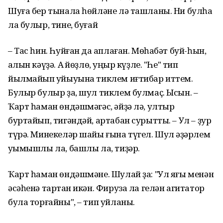
Шуға бер тынала һɵйлəне лə ташланы. Ни булһа
ла булыр, тине, буғай
– Тас һин. Һуйған да ҡаплаған. Мɵһабəт буй-һын,
ҡалын кəүҙə. Аҡ йɵҙлɵ, ҡуңыр күҙле. "Һе" тип
йылмайып ҡуйыуына тиклем иғтибар иттем.
Булыр булыр ҙа, шул тиклем булмаҫ. Ысын. –
Ҡарт һаман ɵндəшмəгəс, əйҙə лə, ултыр
буртайып, тигəндəй, артабан сурытты. – Ул – ҙур
түрə. Минекелəр шайы ғына түгел. Шул ҡəҙəрлем
уҡымышлы ла, башлы ла, тиҙəр.
Ҡарт һаман ɵндəшмəне. Шулай ҙа: "Ул яғы менəн
əсəһенə тартҡан икəн. Фируза ла гелəн агитатор
була торғайны", – тип уйланы.