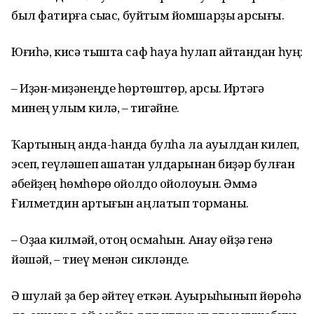
был фатирға сыҡҡас, буйтым йомшарҙы ҡарсығы.
Юғиһə, кисə тышта саф һауа һулап ҡайтҡандан һуң:
– Иҙəн-миҙəнеңде һɵртɵштɵр, ҡарсыҡ. Иртəгə
минең улым килə, – тигəйне.
Ҡартының анда-һанда булһа ла ауылдан килеп,
эсеп, геүлəшеп ҡаҡшатҡан улдарынан биҙəр булған
əбейҙең һɵмһɵрɵ ҡойолдо ҡойолоуын. Əммə
Ғилметдин артығын аңлатып торманы.
– Оҙаҡҡа килмəй, ҡотоң осмаһын. Анау ɵйҙə генə
йəшəй, – тиеү менəн сиклəнде.
Ə шулай ҙа бер əйтеү еткəн. Ауырыҡһынып йɵрɵһə