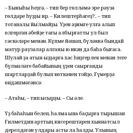
– Быныһы һеҙгə, – тип бер гɵллəмə эре рауза
гɵлдəре һуҙҙы ир. – Килештерһəгеҙ?.. – тип
тотанаҡлы йылмайҙы. Үҙен ҡəҙимге ҡулға алып
ɵлгɵргəн əбейҙе тағы албырғатты ул был
сəскəлəре менəн. Күпме йəшəп, бүлəккə бындай
матур раузалар алғаны юҡ икəн дə баһа бығаса.
Шулай ҙа ҡатын-ҡыҙҙарға хас һиҙгерлек менəн теге
бүлмəлəге бабайының үҙен саҡырғанды
шартларҙай булып кɵткəнен тойҙо. Ғүмерҙə
ɵндəшмəгəнсə:
– Атаһы, – тип ҡысҡырҙы. – Сыҡ əле.
Үҙ баһаһын белеп, һалмаҡ ҡына баҫырға тырышҡан
Ғилметдин ҡарттың кисерештəрен хыянатсыл
дерелдəгəн ҡулдары асты ла һалды. Улының