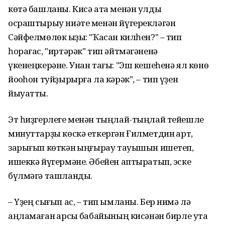
кɵтə башланы. Кисə ата менəн улды
осраштырыу ниəте менəн йүгереклəгəн
Сəйфелмɵлɵк ҡыҙы: "Ҡасан килһен?" – тип
һорағас, "иртəрəк" тип əйтмəгəненə
үкенеңкерəне. Унан тағы: "Эш кешеһенə ял кɵнɵ
йоҡоһон туйҙырырға ла кəрəк", – тип үҙен
йыуатты.
Эт һиҙгерлеге менəн тыңлай-тыңлай тейешле
минуттарҙы кɵскə еткергəн Ғилметдин ҡарт,
зарығып кɵткəн ҡыңғырау тауышын ишетеп,
ишеккə йүгермəне. Əбейен аптыратып, эске
бүлмəгə ташланды.
– Үҙең сығып ас, – тип ымланы. Бер нимə лə
аңламаған ҡарсыҡ бабайының кисəнəн бирле утҡа