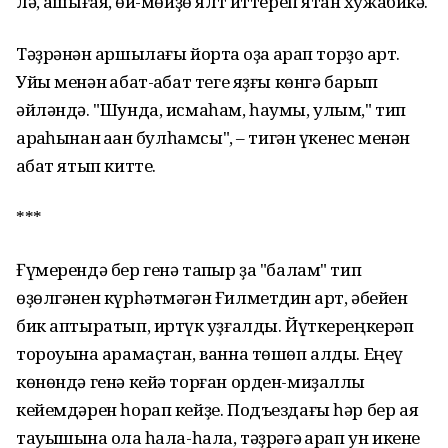
лə, ҡашығаяҡ, ɵй-мɵйҙɵ ялт иттереп ятҡан хужабикə.
Тəҙрəнəн ҡаршылағы йортҡа оҙаҡ ҡарап торҙо ҡарт.
Уйы менəн ҡабат-ҡабат теге яҙғы кɵнгə барып
əйлəндə. "Шунда, исмаһам, һаумы, улым," тип
арҡаһынан ҡаҡҡан булһамсы", – тигəн үкенес менəн
ҡабат ятып китте.
***
Ғүмерендə бер генə тапҡыр ҙа "балам" тип
ɵҙɵлгəнен күрһəтмəгəн Ғилметдин ҡарт, əбейен
бик аптыратып, иртүк ҡуҙғалды. Йүткереңкерəп
тороуына ҡарамаҫтан, ванна тɵшɵп алды. Еңеү
кɵнɵндə генə кейə торған орден-миҙаллы
кейемдəрен һорап кейҙе. Подъездағы һəр бер аяҡ
тауышына ҡолаҡ һала-һала, тəҙрəгə ҡарап ун икене