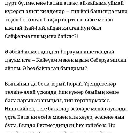
дүрт бүлмəлене һатып алғас, ай-вайыма ҡуймай
күсереп алып килделəр, – тип йəй башында ғына
тɵҙɵп бɵтɵлгəн байҙар йортона эйəге менəн
ымлай. Һай-һай, ҡайҙан килгəн һуң был
Сəйфелмɵлɵк ҡыҙына байлыҡ?!
Ə əбей Ғилметдиндең һорауын ишеткəндəй
дауам итə: – Кейəүем менəн ҡыҙым Себерҙə эшлəп
ҡайтты. Ə һеҙ байтаҡтан бындамы?
Быныһын да белə, юрый һорай. Үҙеңдекелəр
телəһə-ҡалай үҫкəндə, һин ғүмер баҡыйың кеше
балаларын ҡараныңмы, тип тɵрттɵрмəксе.
Нишлəйһең, теге балалар əсəлəре менəн ауылда
үҫте. Бала ни əсəһе менəн ҡала хəҙер, əсəһенə яҡын
була. Бында Ғилметдиндең һис ғəйебе юҡ. Ир