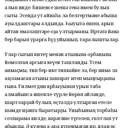
алып инде. Бишенсе шешə генə имен булып
сыҡты. Эсендə ут ҡайнаһа ла белгертмəне абышҡа
ауылдаштары алдында. Һыуыҡта ɵшɵп, арып
ҡайтҡан ɵмəлəштəре оҙаҡ ултырманы. Иртəгə йəнə
бер барып урарға һүҙ ҡуйышып, таралыштылар.
Улар сығып китеү менəн ҡатынына ҡорбанына
йомолған ҡарсыға кеүек ташланды. Үсем
ҡанмаҫмы, тип бер-ике типкəйне лə, бер нимə лə
аңламаған ҡатыны хəшəрəт итеп мыңғырҙаны
ғына. Ғилметдин ярһыуынан урын таба
алмайынса ишекле-түрле йɵрɵп əйлəнде,
шартларҙай булып, ɵҫтəлдə ултырған етеле
шəмде иҙəнгə быраҡтырҙы. Уныһының торбаһы
селпəрəмə килде, кəрəсине түгелеп, гɵлтлəп ут
ҡабынды. Ə күҙенə аҡ-ҡара күренмəгəн ир, ялан ɵҫ