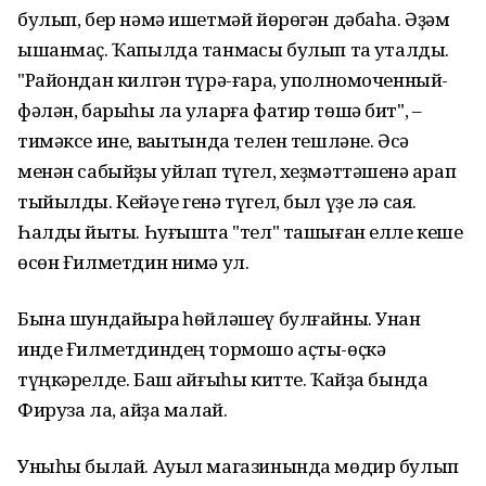
булып, бер нəмə ишетмəй йɵрɵгəн дəбаһа. Əҙəм
ышанмаҫ. Ҡапылда танмаҡсы булып та уҡталды.
"Райондан килгəн түрə-ғара, уполномоченный-
фəлəн, барыһы ла уларға фатир тɵшə бит", –
тимəксе ине, ваҡытында телен тешлəне. Əсə
менəн сабыйҙы уйлап түгел, хеҙмəттəшенə ҡарап
тыйылды. Кейəүе генə түгел, был үҙе лə сая.
Һалды йыҡты. Һуғышта "тел" ташыған елле кеше
ɵсɵн Ғилметдин нимə ул.
Бына шундайыраҡ һɵйлəшеү булғайны. Унан
инде Ғилметдиндең тормошо аҫты-ɵҫкə
түңкəрелде. Баш ҡайғыһы китте. Ҡайҙа бында
Фируза ла, ҡайҙа малай.
Уныһы былай. Ауыл магазинында мɵдир булып