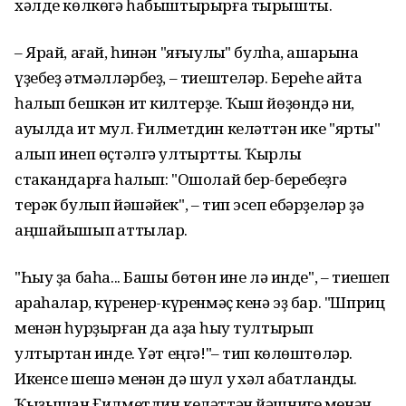
хəлде кɵлкɵгə һабыштырырға тырышты.
– Ярай, ағай, һинəн "яғыулыҡ" булһа, ашарына
үҙебеҙ əтмəллəрбеҙ, – тиештелəр. Береһе ҡайта
һалып бешкəн ит килтерҙе. Ҡыш йɵҙɵндə ни,
ауылда ит мул. Ғилметдин келəттəн ике "ярты"
алып инеп ɵҫтəлгə ултыртты. Ҡырлы
стакандарға һалып: "Ошолай бер-беребеҙгə
терəк булып йəшəйек", – тип эсеп ебəрҙелəр ҙə
аңшайышып ҡаттылар.
"Һыу ҙа баһа... Башы бɵтɵн ине лə инде", – тиешеп
ҡараһалар, күренер-күренмəҫ кенə эҙ бар. "Шприц
менəн һурҙырған да аҙаҡ һыу тултырып
ултыртҡан инде. Үəт еңгə!"– тип кɵлɵштɵлəр.
Икенсе шешə менəн дə шул уҡ хəл ҡабатланды.
Ҡыҙышҡан Ғилметдин келəттəн йəшниге менəн