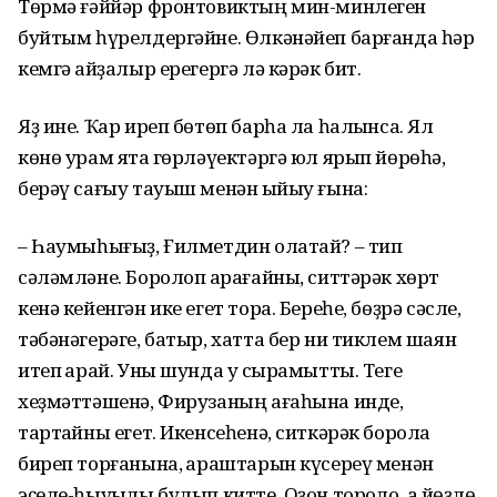
Тɵрмə ғəййəр фронтовиктың мин-минлеген
буйтым һүрелдергəйне. Ɵлкəнəйеп барғанда һəр
кемгə ҡайҙалыр ерегергə лə кəрəк бит.
Яҙ ине. Ҡар иреп бɵтɵп барһа ла һалҡынса. Ял
кɵнɵ урам яҡта гɵрлəүектəргə юл ярып йɵрɵһə,
берəү сағыу тауыш менəн ҡыйыу ғына:
– Һаумыһығыҙ, Ғилметдин олатай? – тип
сəлəмлəне. Боролоп ҡарағайны, ситтəрəк хɵрт
кенə кейенгəн ике егет тора. Береһе, бɵҙрə сəсле,
тəбəнəгерəге, батыр, хатта бер ни тиклем шаян
итеп ҡарай. Уны шунда уҡ сырамытты. Теге
хеҙмəттəшенə, Фирузаның ағаһына инде,
тартҡайны егет. Икенсеһенə, ситкəрəк борола
биреп торғанына, ҡараштарын күсереү менəн
эҫеле-һыуыҡлы булып китте. Оҙон тороҡло, аҡ йɵҙлɵ