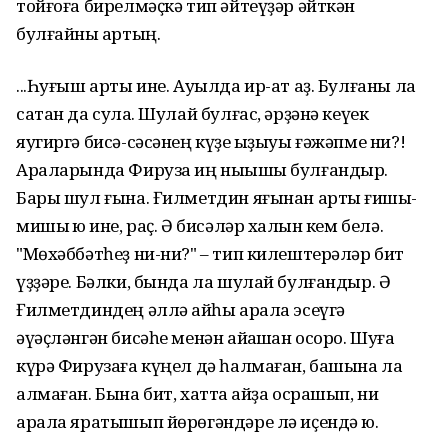
тойғоға бирелмəҫкə тип əйтеүҙəр əйткəн
булғайны ҡартың.
...Һуғыш арты ине. Ауылда ир-ат аҙ. Булғаны ла
сатан да сулаҡ. Шулай булғас, əрҙəнə кеүек
яугиргə бисə-сəсəнең күҙе ҡыҙыуы ғəжəпме ни?!
Араларында Фируза иң ныҡышы булғандыр.
Бары шул ғына. Ғилметдин яғынан артыҡ ғишыҡ-
мишыҡ юҡ ине, раҫ. Ə бисəлəр халҡын кем белə.
"Мɵхəббəтһеҙ ни-ни?" – тип килештерəлəр бит
үҙҙəре. Бəлки, бында ла шулай булғандыр. Ə
Ғилметдиндең əллə ҡайһы арала эсеүгə
əүəҫлəнгəн бисəһе менəн айҡашҡан осоро. Шуға
күрə Фирузаға күңел дə һалмаған, башына ла
алмаған. Бына бит, хатта ҡайҙа осрашып, ни
арала яратышып йɵрɵгəндəре лə иҫендə юҡ.