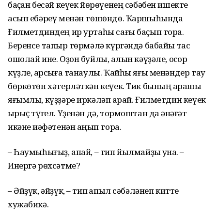
баҫҡан бесəй кеүек йɵрɵүенең сəбəбен ишекте
асып ебəреү менəн тɵшɵндɵ. Ҡаршыһында
Ғилметдиндең ир уртаһы сағы баҫып тора.
Беренсе тапҡыр тɵрмəлə күргəндə бабайы тас
ошолай ине. Оҙон буйлы, ҡалын кəүҙəле, осҡор
күҙле, ҡарсыға танаулы. Ҡайһы яғы менəндер тау
бɵркɵтɵн хəтерлəткəн кеүек. Тик бының ҡарашы
яғымлы, күҙҙəре иркəлəп ҡарай. Ғилметдин кеүек
ҡырыҫ түгел. Үҙенəн дə, тормоштан да ҡəнəғəт
икəне ҡиəфəтенəн аңҡып тора.
– Һаумыһығыҙ, апай, – тип йылмайҙы ҡунаҡ. –
Инергə рɵхсəтме?
– Əйҙүк, əйҙүк, – тип ҡапыл сəбəлəнеп китте
хужабикə.