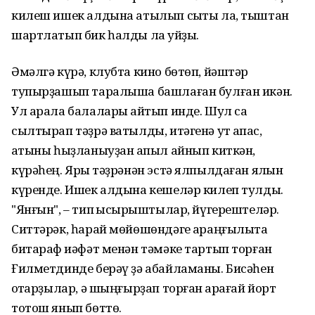
килеш ишек алдына атылып сыҡты ла, тыштан
шартлатып бик һалды ла ҡуйҙы.
Əмəлгə күрə, клубта кино бɵтɵп, йəштəр
тупырҙашып таралыша башлаған булған икəн.
Ул арала балалары ҡайтып инде. Шул саҡ
сылтырап тəҙрə ватылды, итəгенə ут ҡапҡас,
ҡатыны һыҙланыуҙан ҡапыл айнып киткəн,
күрəһең. Ярыҡ тəҙрəнəн эстə ялпылдаған ялҡын
күренде. Ишек алдына кешелəр килеп тулды.
"Янғын", – тип ҡысҡырыштылар, йүгерештелəр.
Ситтəрəк, һарай мɵйɵшɵндəге ҡараңғылыҡта
битараф ҡиəфəт менəн тəмəке тартып торған
Ғилметдинде берəү ҙə абайламаны. Бисəһен
ҡотҡарҙылар, ə шыңғырҙап торған ҡарағай йорт
тотош янып бɵттɵ.