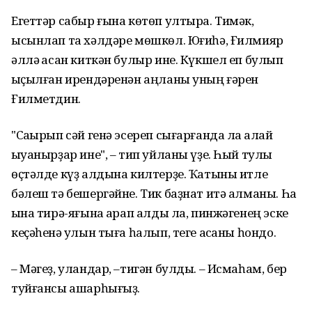
Егеттəр сабыр ғына кɵтɵп ултыра. Тимəк,
ысынлап та хəлдəре мɵшкɵл. Юғиһə, Ғилмияр
əллə ҡасан киткəн булыр ине. Күкшел еп булып
ҡыҫылған ирендəренəн аңланы уның ғəрен
Ғилметдин.
"Саҡырып сəй генə эсереп сығарғанда ла ҡалай
ҡыуанырҙар ине", – тип уйланы үҙе. Һый тулы
ɵҫтəлде күҙ алдына килтерҙе. Ҡатыны итле
бəлеш тə бешергəйне. Тик баҙнат итə алманы. Һаҡ
ҡына тирə-яғына ҡарап алды ла, пинжəгенең эске
кеҫəһенə ҡулын тыға һалып, теге аҡсаны һондо.
– Мəгеҙ, уландар, –тигəн булды. – Исмаһам, бер
туйғансы ашарһығыҙ.