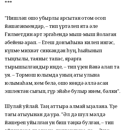
***
"Нишлəп ошо убырлы ҡарсыҡтан ҡотом осоп
йəшəгəнмендəр, – тип үртəлеп ята əле
Ғилметдин ҡарт эргəһендə мыш-мыш йоҡлаған
əбейенə ҡарап. – Етеш донъяһына килеп ингəс,
күпме михнəт сиккəндəн һуң, һыйынып
тыңғылыҡ, таяныс тапҡас, ярарға
тырышылғандыр инде, – тип үҙен йəнə аҡлап та
ҡуя. – Тормош юлымда уның ҡаты ҡулына
юлыҡмаһам, кем белə, ошо кɵндə əллə ҡасан
эшлектəн сығып, гүр эйəһе булыр инем, бəлки".
Шулай уйлай. Таң аттыра алмай ыҙалана. Үҙе
тағы атыуынан да ҡурҡа. "Əл дə шул мəлдə
йəшереп ҡуйылған ун биш тəңкə булған, – тип