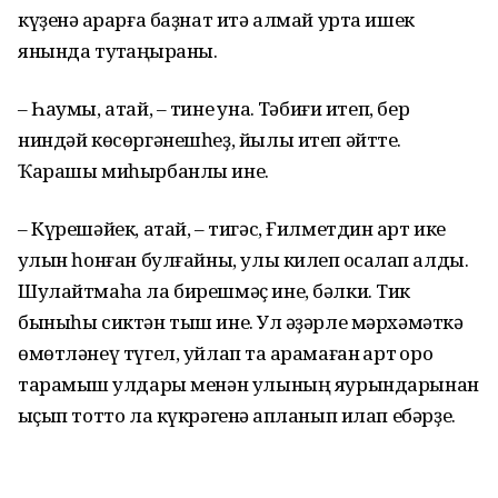
күҙенə ҡарарға баҙнат итə алмай урта ишек
янында туҡтаңҡыраны.
– Һаумы, атай, – тине ҡунаҡ. Тəбиғи итеп, бер
ниндəй кɵсɵргəнешһеҙ, йылы итеп əйтте.
Ҡарашы миһырбанлы ине.
– Күрешəйек, атай, – тигəс, Ғилметдин ҡарт ике
ҡулын һонған булғайны, улы килеп ҡосаҡлап алды.
Шулайтмаһа ла бирешмəҫ ине, бəлки. Тик
быныһы сиктəн тыш ине. Ул ҡəҙəрле мəрхəмəткə
ɵмɵтлəнеү түгел, уйлап та ҡарамаған ҡарт ҡоро
тарамыш ҡулдары менəн улының яурындарынан
ҡыҫып тотто ла күкрəгенə ҡапланып илап ебəрҙе.