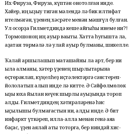
Их Фируза, Фируза, күптəн онотолған инде.
Хəйер, иң ҡыҙыу тигəн мəлендə лə бик илтифат
ителмəгəн, үҙенең хəсрəте менəн мəшғүл булған.
Ул осорҙа Ғилметдиндə кеше ҡайғыһы инеме ни?!
Тормошоноң иң ауыр ваҡыты. Хатта һуғышта ла,
аҙаҡтан тɵрмəлə лə улай ауыр булманы, шикелле.
Ҡалай ҡаршылашып маташҡайны ла ҡарт, бер ни
ҡыла алманы, хəтер үҙенең шырлыҡтарына
ɵҫтɵрəклəп, күңелһеҙ иҫтəлектəргə сəнстереп-
йолҡҡолатып алып инде лə китте. Ə Сəйфɵлмɵлɵк
ҡыҙы юха йылан кеүек шырлыҡ ауыҙында тороп
ҡалды. Ғилметдиндең хəтирəлəренə һис
ҡыҫылышы булмағастын ни, ҡалды инде. Ə бит
инфаркт үткəреп, илла-алла менəн генə аяҡҡа
баҫҡас, үҙен ҡаялай ҡаты тоторға, бер ниндəй хис-