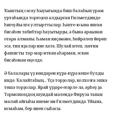
Ҡыштың сасҡау һыуығында биш балаһын урам
уртаһында торғоҙоп ҡалдырған Ғилметдинде
һигеҙ йылға ултырттылар. Һəпте-юҡ ҡына янған
бисəһен табибтар һауыҡтырҙы, ə бына араҡынан
ҡотҡара алманы. Һаман киҫəмəне, һɵйрəлеп йɵрɵп
эсə, тип яҙалар ине хатҡа. Шулай итеп, лəғғин
фашисты тар-мар иткəн ҡаһарман, эскəн
бисəһенəн еңелде.
Ə балалары үҙ кɵндəрен күрə-күрə кеше булды
инде. Ҡалайтаһың... Үҫə торҙолар, колхозға эшкə
тɵшə торҙолар. Ярай үҙҙəре егəрле лə, əрһеҙ ҙə.
Тормошоңдоң шундай мəлендə Фируза тапҡан
малай ҡайғыһы инеме ни Ғилметдиндə. Уйына,
исмаһам, бер инеп сыҡһасы.