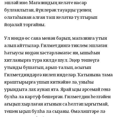
эшлəй ине. Магазиндың келəте насар
булғанлыҡтан, йүнлерəк тауарҙы үҙенең
олатаһынан ҡалған таш келəткə тултырып
йоҙаҡлай торғайны.
Ул кɵндɵ ɵс сана менəн барып, магазинға утын
алып ҡайттылар. Ғилметдингə тиклем эшлəгəн
һатыусы кɵҙҙəн хəстəрлəмəгəс ни, ҡышҡыһын
хитланырға тура килде шул. Эңер тɵшɵүгə
утынды бушатып, арып-талып, асығып
Ғилметдиндəргə килеп инделəр. Ҡатынына тамаҡ
яраштырырға ҡушып киткəйне лə, уныһы
урындыҡта лəх аунап ята. Ярай ҡыҙы əрсемəй генə
булһа ла картуф бешергəн. Ғилметдин һелгəйен
ағыҙып хырлаған ҡатынын саҡ һелтəп ырғытмай,
тешен ҡыҫып булһа ла сыҙаны. Ɵмəлəштəре лə