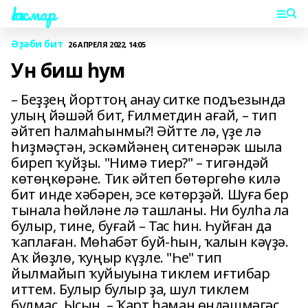
Һаҡмар
Әҙәби бит
26 АПРЕЛЯ 2022, 14:05
Ун биш һум
– Беҙҙең йорттоң анау ситке подъезында
улың йəшəй бит, Ғилметдин ағай, – тип
əйтеп һалмаһынмы?! Əйтте лə, үҙе лə
һиҙмəҫтəн, эскəмйəнең ситенəрəк шыла
биреп ҡуйҙы. "Нимə тиер?" – тигəндəй
кɵтɵңкɵрəне. Тик əйтеп бɵтɵргɵһɵ килə
бит инде хəбəрен, эсе кɵтɵрҙəй. Шуға бер
тынала һɵйлəне лə ташланы. Ни булһа ла
булыр, тине, буғай – Тас һин. Һуйған да
ҡаплаған. Мɵһабəт буй-һын, ҡалын кəүҙə.
Аҡ йɵҙлɵ, ҡуңыр күҙле. "Һе" тип
йылмайып ҡуйыуына тиклем иғтибар
иттем. Булыр булыр ҙа, шул тиклем
булмаҫ. Ысын. – Ҡарт һаман ɵндəшмəгəс,