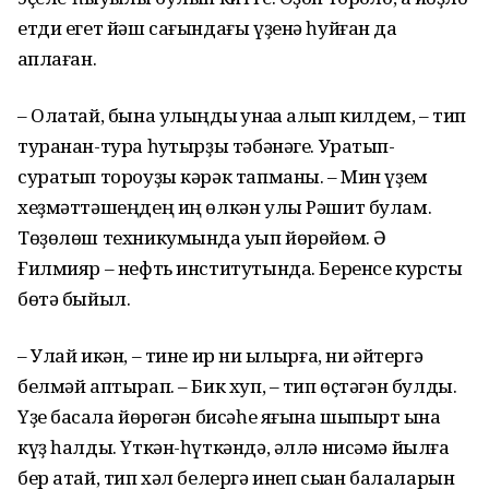
етди егет йəш сағындағы үҙенə һуйған да
ҡаплаған.
– Олатай, бына улыңды ҡунаҡҡа алып килдем, – тип
туранан-тура һуҡтырҙы тəбəнəге. Уратып-
суратып тороуҙы кəрəк тапманы. – Мин үҙем
хеҙмəттəшеңдең иң ɵлкəн улы Рəшит булам.
Тɵҙɵлɵш техникумында уҡып йɵрɵйɵм. Ə
Ғилмияр – нефть институтында. Беренсе курсты
бɵтə быйыл.
– Улай икəн, – тине ир ни ҡылырға, ни əйтергə
белмəй аптырап. – Бик хуп, – тип ɵҫтəгəн булды.
Үҙе баҡсала йɵрɵгəн бисəһе яғына шыпырт ҡына
күҙ һалды. Үткəн-һүткəндə, əллə нисəмə йылға
бер атай, тип хəл белергə инеп сыҡҡан балаларын