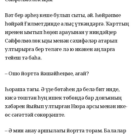
Вəт бер əрһеҙ кеше булып сыҡты, əй. Һɵйрəпме
һɵйрəй Ғилметдинде алыҫ үткəндəргə. Ҡарттың
иренен ҡымтып һɵҙɵп ҡарауынан уҡ ниндəйҙер
Сəйфɵлмɵлɵк ҡыҙы менəн сəхифəлəр аҡтарып
ултырырға бер телəге лə юҡ икəнен аңларға
тейеш тə баһа.
– Ошо йортта йəшəйһеңме, ағай?
Һораша тағы. Ə үҙе бɵтəһен дə белə бит инде,
кисə тɵштəн һуң ишек тɵбɵндə бар донъяның
хəбəрен йыйып ултырған Нюра ҡарсыҡ менəн ике-
ɵс сəғəттəй сɵкɵрҙəште.
– Ə мин анау ҡаршылағы йортта торам. Балалар