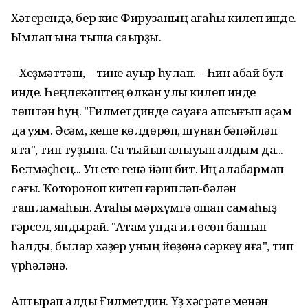
Хəтерендə, бер кис Фирузаның ағаһы килеп инде.
Ымлап ҡына тышҡа саҡырҙы.
– Хеҙмəттəш, – тине ауыр һулап. – Һин абай бул
инде. Һеңлекəштең ɵлкəн улы килеп инде
тɵштəн һуң. "Ғилметдинде сауҡаға апсығып аҫам
да ҡуям. Əсəм, кеше кɵлдɵрɵп, шунан бəпəйлəп
ята", тип туҙына. Саҡ тыйып ҡалыуын ҡалдым да...
Белмəҫһең... Ун ете генə йəш бит. Иң алабарман
сағы. Ҡотороноп китеп ғəриплəп-бəлəн
ташламаһын. Атаһы мəрхүмгə оҡшап самаһыҙ
ғəрсел, яндырай. "Атам унда ил ɵсɵн башын
һалды, былар хəҙер уның йɵҙɵнə сəркеү яға", тип
үрһəлəнə.
Аптырап ҡалды Ғилметдин. Үҙ хəсрəте менəн