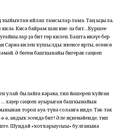
уң ҡыйыҡтан яйлап тамсылар тама. Таң һыҙыла.
килә. Кисә байрам шәп ине лә бит…Куршеһе
ғайнылар ҙа бит гөр килеп. Башта икәүһе бер
н Сәриә килеп ҡушылды: икенсе ярты, өсөнсө
әмәй. Ә бөгөн башҡынайы бигерәк сәңкеп
 улай-былайға кәрәкһә, тип йәшереп ҡуйған
һә … хәҙер сәңкеп ауырыған башҡынайын
урынынан тороп ауа-түнә соланға инде. Тәк-тәк
ә-ә, һандыҡ эсендә бит! Әле иҫкенәйенде, тип
беште. Шундай «ҡотҡарыусыһы» булғанына