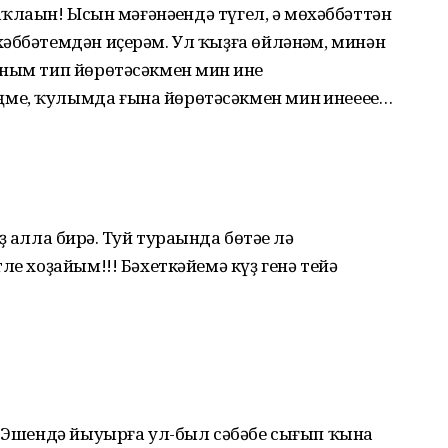
аҡлаһын! Ысын мәғәнәһендә түгел, ә мөхәббәттән
әббәтемдән иҫерәм. Ул ҡыҙға өйләнһәм, минән
ным тип йөрөтәсәкмен мин һине
ме, ҡулымда ғына йөрөтәсәкмен мин һинееее…
алла бирһә. Туй тураһында бөтәһе лә
ле хоҙайым!!! Бәхеткәйемә күҙ генә тейә
н.Эшендә йыуырға ул-был сәбәбе сығып ҡына