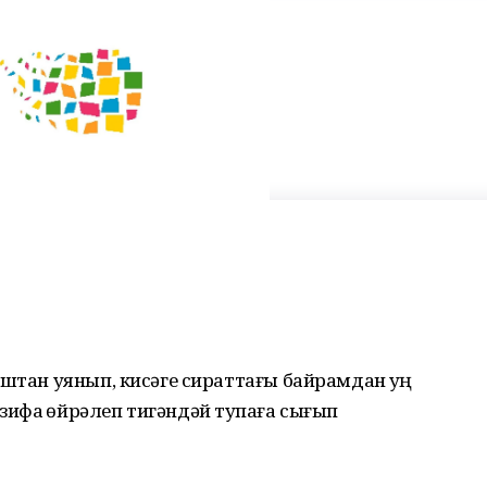
ыштан уянып, кисәге сираттағы байрамдан һуң
фа һөйрәлеп тигәндәй тупһаға сығып