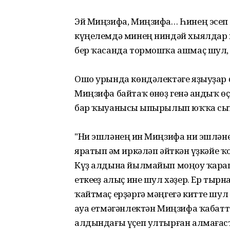
Эй Миңзифа, Миңзифа… Һинең эсеп
күңелемдә минең ниндәй хыялдар 
бер ҡасанда тормошҡа ашмаҫ шул
Ошо урында көндәлектәге яҙыуҙар 
Миңзифа байтаҡ өнһөҙ генә һандыҡ 
бар ҡыуанысы һыпырылып юҡҡа сыҡ
"Ни эшләнең һин Миңзифа ни эшлә
яратып һәм иркәләп әйткән һүҙкәйе
Күҙ алдына йылмайып моңһоу ҡарашл
еткеһеҙ алыҫ ине шул хәҙер. Ер тырна
ҡайтмаҫ ерҙәргә мәңгегә китте шул 
һауа етмәгәнлектән Миңзифа ҡабатт
алдындағы үҫеп ултырған алмағаст