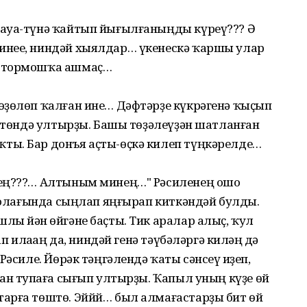
 ауа-түнә ҡайтып йығылғаныңды күреү??? Ә
инее, ниндәй хыялдар… үкенескә ҡаршы улар
, тормошҡа ашмаҫ…
өҙөлөп ҡалған ине… Дәфтәрҙе күкрәгенә ҡыҫып
өҫтөндә ултырҙы. Башы төҙәлеүҙән шатланған
ты. Бар донъя аҫты-өҫкә килеп түңкәрелде…
нең???… Алтыным минең…" Рәсиленең ошо
 ҡолағында сыңлап яңғырап киткәндәй булды.
ы йән һөйгәне баҫты. Тик аралар алыҫ, ҡул
п илаһаң да, ниндәй генә тәүбәләргә килһәң дә
Рәсиле. Йөрәк тәңгәлендә ҡаты сәнсеү һиҙеп,
ан тупһаға сығып ултырҙы. Ҡапыл уның күҙе өй
арға төштө. Эййй… был алмағастарҙы бит өй