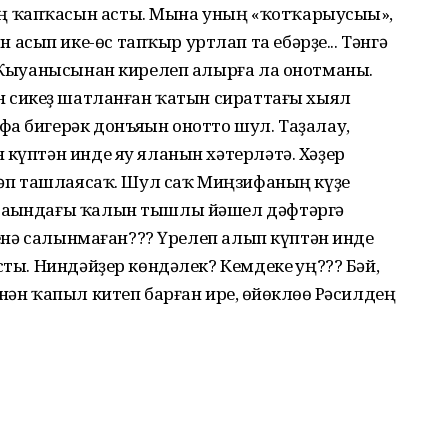
 ҡапҡасын асты. Мына уның «ҡотҡарыусыһы»,
сып ике-өс тапҡыр уртлап та ебәрҙе... Тәнгә
… Ҡыуанысынан кирелеп алырға ла онотманы.
н сикһеҙ шатланған ҡатын сираттағы хыял
а бигерәк донъяһын онотто шул. Таҙалау,
 күптән инде яу яланын хәтерләтә. Хәҙер
шләп ташлаясаҡ. Шул саҡ Миңзифаның күҙе
раһындағы ҡалын тышлы йәшел дәфтәргә
үҙенә салынмаған??? Үрелеп алып күптән инде
сты. Ниндәйҙер көндәлек? Кемдеке һуң??? Бәй,
нән ҡапыл китеп барған ире, һөйөклөһө Рәсилдең