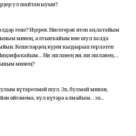
рҙер ул шайтан һыуын?
әлдәр генә? Иҫерек. Нисегерәк итеп аңлатайым
тыным минең, алтынҡайым һине шул хәлдә
ҡыйын. Кешеләрҙең күҙен ҡыҙҙырып гөрләтеп
н Миңзифаҡайым… Ни эшләнең һин, ни эшләнең…
лтыным минең?
ҡулым күтәрелмәй шул. Эх, булмай минән,
н һөйгәнемә, ҡул күтәрә алмайым… эх...