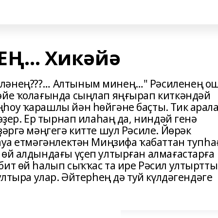
Ң… Хикәйә
шләнең???… Алтыным минең…" Рәсиленең о
әйе ҡолағында сыңлап яңғырап киткәндәй
һоу ҡарашлы йән һөйгәне баҫты. Тик арал
әҙер. Ер тырнап илаһаң да, ниндәй генә
ҙәргә мәңгегә китте шул Рәсиле. Йөрәк
һауа етмәгәнлектән Миңзифа ҡабаттан тупһа
 өй алдындағы үҫеп ултырған алмағастарға
ит өй һалып сыҡҡас та ире Рәсил ултыртты
ултыра улар. Әйтерһең дә туй күлдәгендәге