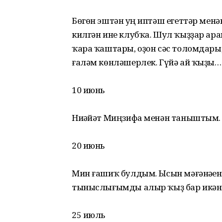
Бөгөн эштән һуң иптәш егеттәр мен
килгән ине клубҡа. Шул ҡыҙҙар ара
ҡара ҡаштары, оҙон сәс толомдары,
ғаләм көнләшерлек. Гүйә ай ҡыҙы
10 июнь
Ниһәйәт Миңзифа менән таныштым.
20 июнь
Мин ғашиҡ булдым. Ысын мәғәнәһе
тыныслығымды алыр ҡыҙ бар икән 
25 июль