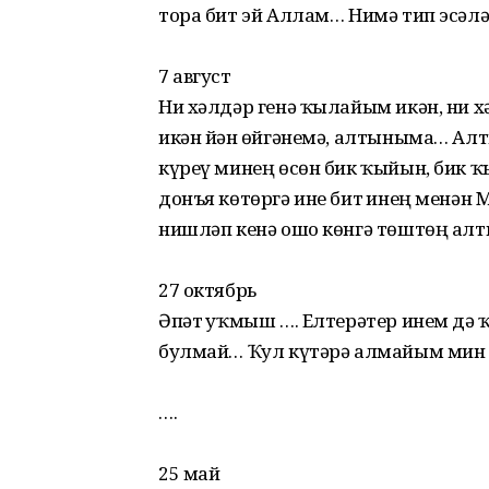
тора бит эй Аллам… Нимә тип эсәлә
7 август
Ни хәлдәр генә ҡылайым икән, ни х
икән йән һөйгәнемә, алтыныма… Ал
күреү минең өсөн бик ҡыйын, бик 
донъя көтөргә ине бит һинең менә
нишләп кенә ошо көнгә төштөң а
27 октябрь
Әпәт һуҡмыш …. Елтерәтер инем дә 
булмай… Ҡул күтәрә алмайым мин йә
….
25 май