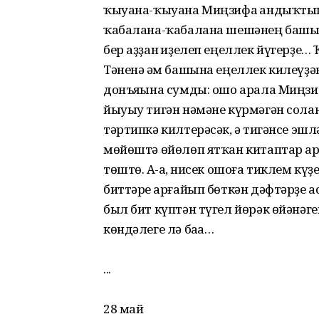
ҡыуана-ҡыуана Миңзифа һандыҡтың
ҡабалана-ҡабалана шешәнең башын а
бер аҙҙан һиҙелеп еңеллек йүгерҙе
Тәненә һәм башына еңеллек килеүҙә
донъяһына сумды: ошо арала Миңзиф
йыуыу тигән нәмәне күрмәгән солан
тәртипкә килтерәсәк, һә тигәнсе э
мөйөштә өйөлөп ятҡан китаптар а
төштө. Аһ-аһ, нисек ошоға тиклем к
биттәре һарғайып бөткән дәфтәрҙе а
был бит күптән түгел йөрәк өйәнәге
көндәлеге лә баһа…
...
28 май