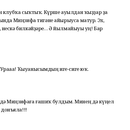
ән клубҡа сыҡтыҡ. Күрше ауылдан ҡыҙҙар ҙа
һында Миңзифа тигәне айырыуса матур. Эх,
 нескә билкәйҙәре… Ә йылмайыуы һуң! Бар
…
 Урааа! Ҡыуанысымдың иге-сиге юҡ.
ндә Миңзифаға ғашиҡ булдым. Минең дә күңел
донъяла!!!