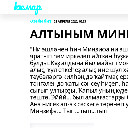
Һаҡмар
Әҙәби бит
21 АПРЕЛЯ 2022, 06:33
АЛТЫНЫМ МИНЕ
"Ни эшләнең һин Миңзифа ни э
яратып һәм иркәләп әйткән һүҙк
булды. Күҙ алдына йылмайып моң
алыҫ, ҡул еткеһеҙ алыҫ ине шул х
тәүбәләргә килһәң дә ҡайтмаҫ ер
тәңгәлендә ҡаты сәнсеү һиҙеп, 
сығып ултырҙы. Ҡапыл уның күҙе
төштө. Эййй… был алмағастарҙы б
Ана нисек ап-аҡ сәскәгә төрөнөп 
Миңзифа… Тып…тып…тып