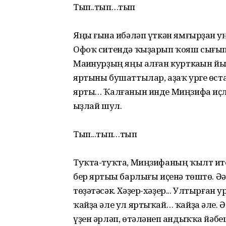
Тып..тып…тып
Яңы ғына һибәләп үткән ямғырҙан һ
Офоҡ ситендә ҡыҙарып ҡояш сығып 
Маһинурҙың яңы алған курткаһын йыу
яртыны бушаттылар, аҙаҡ урге өста
ярты… Ҡалғанын инде Миңзифа иҫл
һыҙлай шул.
Тып...тып…тып
Туҡта-туҡта, Миңзифаның ҡылт итеп
бер яртыһы барлығы иҫенә төштө. Ә
төҙәтәсәк. Хәҙер-хәҙер... Ултырған 
ҡайҙа әле ул яртыҡай… ҡайҙа әле. Ә-
үҙен әрләп, өтәләнеп һандыҡҡа йә