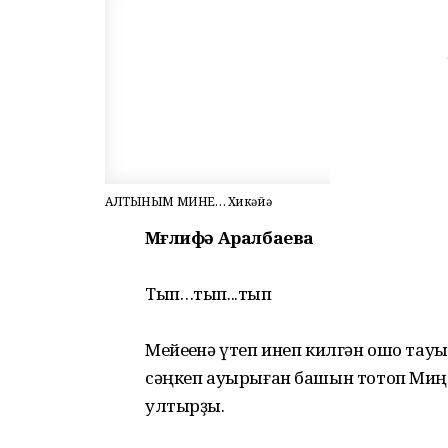
АЛТЫНЫМ МИНЕҢ… Хикәйә
Мөғлифә Аралбаева
Тып…тып...тып
Мейеһенә үтеп инеп килгән ошо тау
сәңкеп ауырыған башын тотоп Миңзи
ултырҙы.