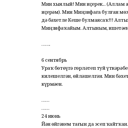
Мин хыялый! Мин иҫерек... (Аллам һ
иҫерәм). Мин Миңзифаға булған мөх
дә бәхетле Кеше булмаясаҡ!!! Алты
Миңзифаҡайым. Алтыным, ишетәһең
…….
6 сентябрь
Ураҡ бөтөүгә гөрләтеп туй үткәрәбеҙ 
килешелгән, һөйләшелгән. Мин бәхет
күрмәһен.
……
……
24 июнь
Йән һөйгәнем тағын да эсеп ҡайтҡа