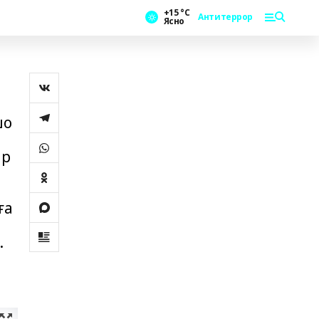
+15 °С
Антитеррор
Ясно
шо
ар
ға
.