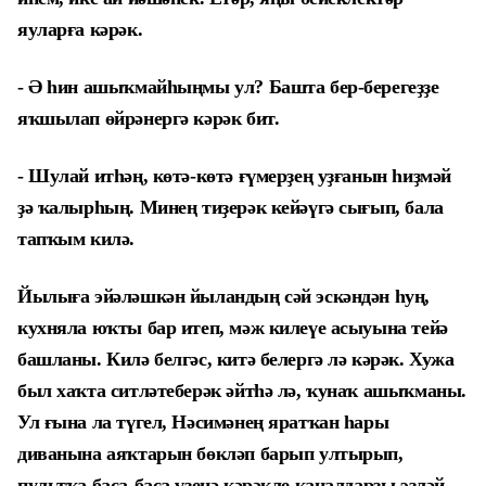
яуларға кәрәк.
- Ә һин ашыҡмайһыңмы ул? Башта бер-берегеҙҙе
яҡшылап өйрәнергә кәрәк бит.
- Шулай итһәң, көтә-көтә ғүмерҙең уҙғанын һиҙмәй
ҙә ҡалырһың. Минең тиҙерәк кейәүгә сығып, бала
тапҡым килә.
Йылыға эйәләшкән йыландың сәй эскәндән һуң,
кухняла юҡты бар итеп, мәж килеүе асыуына тейә
башланы. Килә белгәс, китә белергә лә кәрәк. Хужа
был хаҡта ситләтеберәк әйтһә лә, ҡунаҡ ашыҡманы.
Ул ғына ла түгел, Нәсимәнең яратҡан һары
диванына аяҡтарын бөкләп барып ултырып,
пультҡа баҫа-баҫа үҙенә кәрәкле каналдарҙы эҙләй