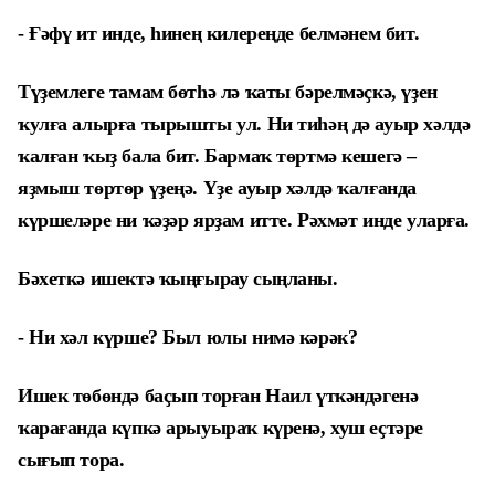
- Ғәфү ит инде, һинең килереңде белмәнем бит.
Түҙемлеге тамам бөтһә лә ҡаты бәрелмәҫкә, үҙен
ҡулға алырға тырышты ул. Ни тиһәң дә ауыр хәлдә
ҡалған ҡыҙ бала бит. Бармаҡ төртмә кешегә –
яҙмыш төртөр үҙеңә. Үҙе ауыр хәлдә ҡалғанда
күршеләре ни ҡәҙәр ярҙам итте. Рәхмәт инде уларға.
Бәхеткә ишектә ҡыңғырау сыңланы.
- Ни хәл күрше? Был юлы нимә кәрәк?
Ишек төбөндә баҫып торған Наил үткәндәгенә
ҡарағанда күпкә арыуыраҡ күренә, хуш еҫтәре
сығып тора.