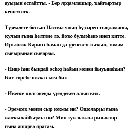
ауыҙын остайтты. - Бер ярҙамлашыр, ҡайғыртыр
кешем юҡ.
Түҙемлеге бөткән Нәсимә уның һүҙҙәрен тыңламаны,
ҡулын ғына һелтәне лә, йоҡо бүлмәһенә инеп китте.
Иртәнсәк Каринэ һаман да үҙенекен тыҡып, тамам
сығырынан сығарҙы.
- Ниңә һин бындай осһоҙ һабын менән йыуынаһың?
Бит тиреһе юҡҡа сыға бит.
- Икенсе килгәнеңдә үҙеңдекен алып кил.
- Эремсек менән сыр юҡмы ни? Ошоларҙы ғына
ҡапҡылайбыҙмы ни? Мин туҡлыҡлы ризыҡтар
ғына ашарға яратам.