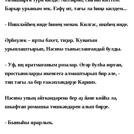
Барыр урыным юҡ. Ғәфү ит, тағы ла һиңә килдем...
- Нишләйһең инде һинең менән. Килгәс, инәһең инде.
Әрһеҙлек – ярты бәхет, тиҙәр. Ҡунағын
урынлаштырып, Нәсимә тынысланғандай булды.
- Уф, иң яратмағаным розалар. Әгәр булһа юрған,
простыняларҙы икенсегә алмаштырып бир әле, -
тип тағы ла бер ғәжәпләндерҙе Каринэ.
Нәсимә уның әйткәндәренә бер аҙ йәне көйһә лә,
шкафтан ромашка төшкәндәрен алып бирҙе.
- Быныһы ярарлыҡ.