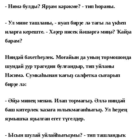
- Нимә булды? Ярҙам кәрәкме? - тип һораны.
- Ул мине ташланы, - яуап бирҙе лә тағы ла үкһеп
иларға кереште. - Хәҙер нисек йәшәргә миңә? Ҡайҙа
барам?
Ниндәй бәхетһеҙлек. Моғайын да уның тормошонда
шундай ҙур трагедия булғандыр, тип уйланы
Нәсимә. Сумкаһынан ҡағыҙ салфетка сығарып
бирҙе лә:
- Әйҙә минең менән. Илап тормағыҙ. Әллә ниндәй
баш китерлек ҡазаға юлыҡмағанһығыҙ. Ул һеҙҙең
яҙмышҡа яҙылған егет түгелдер.
- Ысын шулай уйлайһығыҙмы? - тип ташландыҡ