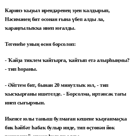
Каринэ ҡыҙыл ирендәренең эҙен ҡалдырып,
Нәсимәнең бит осонан ғына үбеп алды ла,
ҡараңғылыҡҡа инеп юғалды.
Тегенеһе уның өсөн борсолоп:
- Ҡайҙа тиклем ҡайтырға, ҡайтып етә алырһыңмы?
- тип һораны.
- Әйттем бит, бынан 20 минутлыҡ юл, - тип
ҡысҡырғаны ишетелде. - Борсолма, иртәнсәк тағы
инеп сығырмын.
Икенсе юлы таныш булмаған кешене ҡыҙғанмаҫҡа
бик һәйбәт һабаҡ булыр инде, тип өҫтөнән йөк