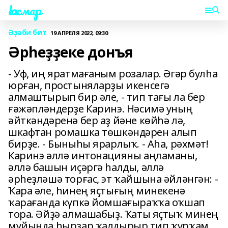
Һаҡмар
Әҙәби бит
19 АПРЕЛЯ 2022, 09:30
Әрһеҙҙеке донъя
- Уф, иң яратмағаным розалар. Әгәр булһа
юрған, простыняларҙы икенсегә
алмаштырып бир әле, - тип тағы ла бер
ғәжәпләндерҙе Каринэ. Нәсимә уның
әйткәндәренә бер аҙ йәне көйһә лә,
шкафтан ромашка төшкәндәрен алып
бирҙе. - Быныһы ярарлыҡ. - Аһа, рәхмәт!
Каринэ әллә интонацияны аңламаны,
әллә башын иҫәргә һалды, әллә
әрһеҙләшә торғас, эт ҡайшына әйләнгән: -
Ҡара әле, һинең яҫтығың минекенә
ҡарағанда күпкә йомшағыраҡҡа оҡшап
тора. Әйҙә алмашабыҙ. Ҡаты яҫтыҡ минең
муйында һырҙар ҡалдырыр тип ҡурҡам...