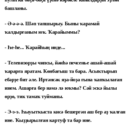
башланы.
- Ә-ә-ә-ә. Шәп тапшырыу. Быны ҡарамай
ҡалдырғаным юҡ. Ҡарайыммы?
- Һе-һе... Ҡарайһың инде...
- Телевизорҙы чипсы, йәиһә печсенье ашай-ашай
ҡарарға яратам. Көнбағыш та бара. Асыҡтырып
ебәрҙе бит әле. Иртәнсәк яҙа-йоҙа ғына ҡапҡылаған
инем. Ашарға бер нәмә лә юҡмы? Сәй эскә йылы
өрҙө, тик тамаҡ туйманы.
- Э-э-э. Һыуытҡыста кисә бешергән аш бер аҙ ҡалған
ине. Ҡыҙҙырылған картуф та бар ине.