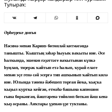
Тулыраҡ:
Әрһеҙҙеке донъя
Нәсимә менән Каринэ бөтөнләй көтмәгәндә
танышты. Ҡыштың зәһәр һыуыҡ ваҡыты ине. Әсе
һалҡында, эшенән ғәҙәттәге ваҡытынан күпкә
һуңлап, тиҙерәк ҡайтып етә һалып, ҡурай еләге
менән эҫе генә сәй эсергә тип ашҡынып ҡайтып килә
ине. Юлында тәненә йәбешеп торған йоҡа, ҡыҫҡа
ҡыҙыл куртка кейгән, етмәһә башына капюшон
ғына бөркәнгән, йәштәренә төйөлөп бөткән йәш кенә
ҡыҙ осраны. Аяҡтары үҙенән-үҙе туҡтаны.