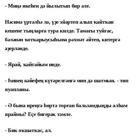
- Миңә икеһен дә йылытып бир әле.
Нәсимә үртәлһә лә, үҙе эйәртеп алып ҡайтҡан
кешене тыңларға тура килде. Тамағы туйғас,
бәләнән ҡотҡарыусыһына рәхмәт әйтеп, китергә
әҙерләнде.
- Ярай, ҡайтайым инде.
- Һинең кәйефең күтәрелгәнгә мин дә шатмын. - тип
яуапланы.
- Ә бына иреңгә һөртә торған бальзамдыңды алһам
яраймы? Еҫе бигерәк тәмле.
- Бик оҡшатҡас, ал.