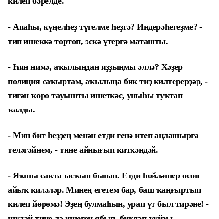
килеп бәрелде.
- Апаһы, күңелһеҙ түгелме һеҙгә? Индерәһегеҙме? -
тип ишеккә төртөп, эскә үтергә маташты.
- Һин нимә, аҡылыңдан яҙҙыңмы әллә? Хәҙер
полиция саҡыртам, аҡылыңа бик тиҙ килтерерҙәр, -
тигән ҡоро тауышты ишеткәс, уныһы туҡтап
ҡалды.
- Мин бит һеҙҙең менән етди генә итеп аңлашырға
теләгәйнем, - тине айнығып киткәндәй.
- Яҡшы саҡта ысҡын бынан. Етди һөйләшер өсөн
айыҡ киләләр. Минең егетем бар, баш ҡаңғыртып
килеп йөрөмә! Эҙең булмаһын, урап үт был тирәне! -
шулай тине лә ишеген ябып, бикләп ҡуйҙы.