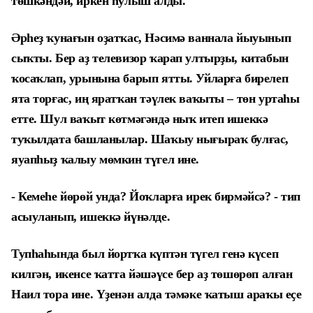
төшкәндәй, иркен һулыш алды.
Әрһеҙ ҡунағын оҙатҡас, Нәсимә ваннала йыуынып
сыҡты. Бер аҙ телевизор ҡарап ултырҙы, китабын
ҡосаҡлап, урынына барып ятты. Уйларға бирелеп
ята торғас, иң яратҡан тәүлек ваҡыты – төн уртаһы
етте. Шул ваҡыт көтмәгәндә ныҡ итеп ишеккә
туҡылдата башланылар. Шаҡыу нығыраҡ булғас,
яуапһыҙ ҡалыу мөмкин түгел ине.
- Кемеһе йөрөй унда? Йоҡларға ирек бирмәйсә? - тип
асыуланып, ишеккә йүнәлде.
Тупһаһында был йортҡа күптән түгел генә күсеп
килгән, икенсе ҡатта йәшәүсе бер аҙ төшөрөп алған
Наил тора ине. Үҙенән алда тәмәке ҡатыш араҡы еҫе