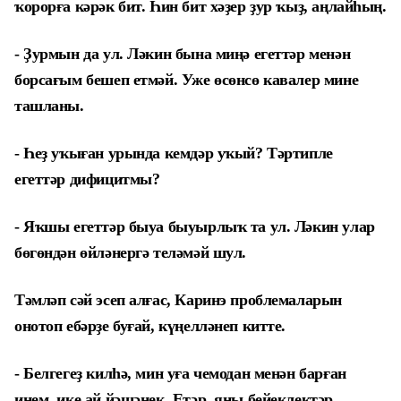
ҡорорға кәрәк бит. Һин бит хәҙер ҙур ҡыҙ, аңлайһың.
- Ҙурмын да ул. Ләкин бына миңә егеттәр менән
борсағым бешеп етмәй. Уже өсөнсө кавалер мине
ташланы.
- Һеҙ уҡыған урында кемдәр уҡый? Тәртипле
егеттәр дифицитмы?
- Яҡшы егеттәр быуа быуырлыҡ та ул. Ләкин улар
бөгөндән өйләнергә теләмәй шул.
Тәмләп сәй эсеп алғас, Каринэ проблемаларын
онотоп ебәрҙе буғай, күңелләнеп китте.
- Белгегеҙ килһә, мин уға чемодан менән барған
инем, ике ай йәшәнек. Етәр, яңы бейеклектәр