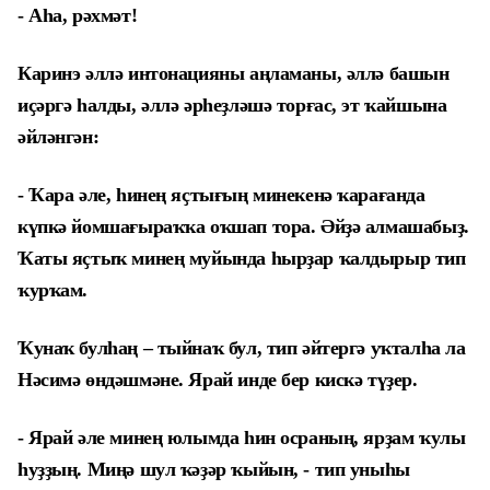
- Аһа, рәхмәт!
Каринэ әллә интонацияны аңламаны, әллә башын
иҫәргә һалды, әллә әрһеҙләшә торғас, эт ҡайшына
әйләнгән:
- Ҡара әле, һинең яҫтығың минекенә ҡарағанда
күпкә йомшағыраҡҡа оҡшап тора. Әйҙә алмашабыҙ.
Ҡаты яҫтыҡ минең муйында һырҙар ҡалдырыр тип
ҡурҡам.
Ҡунаҡ булһаң – тыйнаҡ бул, тип әйтергә уҡталһа ла
Нәсимә өндәшмәне. Ярай инде бер кискә түҙер.
- Ярай әле минең юлымда һин осраның, ярҙам ҡулы
һуҙҙың. Миңә шул ҡәҙәр ҡыйын, - тип уныһы