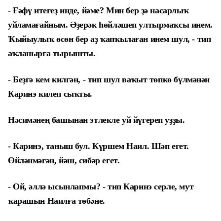
- Ғәфү итегеҙ инде, йәме? Мин бер ҙә насарлыҡ
уйламағайным. Әҙерәк һөйләшеп ултырмаҡсы инем.
Ҡыйыулыҡ өсөн бер аҙ ҡапҡылаған инем шул, - тип
аҡланырға тырышты.
- Беҙгә кем килгән, - тип шул ваҡыт төпкө бүлмәнән
Каринэ килеп сыҡты.
Нәсимәнең башынан этлекле уй йүгереп уҙҙы.
- Каринэ, таныш бул. Күршем Наил. Шәп егет.
Өйләнмәгән, йәш, сибәр егет.
- Ой, әллә ысынлапмы? - тип Каринэ серле, мут
ҡарашын Наилға төбәне.