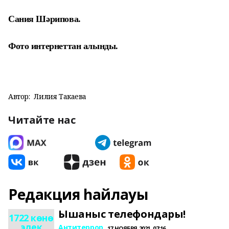
Сания Шәрипова.
Фото интернеттан алынды.
Автор:
Лилия Такаева
Читайте нас
Редакция һайлауы
Ышаныс телефондары!
1722 көнө
элек
Антитеррор
17 НОЯБРЯ 2021, 07:16