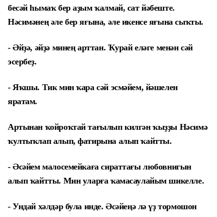
бесәй һымаҡ бер аҙым ҡалмай, сат йәбеште.
Нәсимәнең әле бер яғына, әле икенсе яғына сыҡты.
- Әйҙә, әйҙә минең арттан. Ҡурай еләге менән сәй
эсербеҙ.
- Яҡшы. Тик мин ҡара сәй эсмәйем, йәшелен
яратам.
Артынан ҡойроҡтай тағылып килгән ҡыҙҙы Нәсимә
ҡултыҡлап алып, фатирына алып ҡайтты.
- Әсәйем малосемейкаға сираттағы любовнигын
алып ҡайтты. Мин уларға ҡамасаулайым шикелле.
- Ундай хәлдәр була инде. Әсәйеңә лә үҙ тормошон