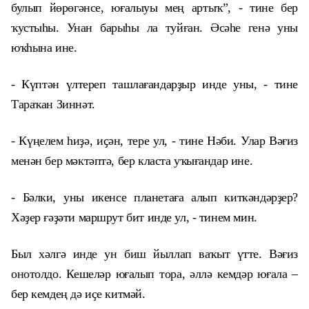
булып йөрөгәнсе, юғалыуы мең артыҡ”, - тине бер
ҡустыһы. Унан барыһы ла туйған. Әсәһе генә уны
юҡһына ине.
- Күптән үлтереп ташлағандарҙыр инде уны, - тине
Тараҡан Зиннәт.
- Күңелем һиҙә, иҫән, тере ул, - тине Нәби. Улар Вәғиз
менән бер мәктәптә, бер класта уҡығандар ине.
- Бәлки, уны икенсе планетаға алып киткәндәрҙер?
Хәҙер ғәҙәти маршрут бит инде ул, - тинем мин.
Был хәлгә инде ун биш йыллап ваҡыт үтте. Вәғиз
онотолдо. Кешеләр юғалып тора, әллә кемдәр юғала –
бер кемдең дә иҫе китмәй.