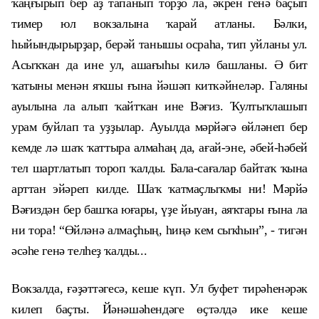
ҡаңғырып бер аҙ тапанып торҙо ла, әкрен генә баҫып
тимер юл вокзалына ҡарай атланы. Бәлки,
һыйындырырҙар, берәй танышы осраһа, тип уйланы ул.
Асыҡҡан да ине ул, ашағыһы килә башланы. Ә бит
ҡатыны менән яҡшы ғына йәшәп киткәйнеләр. Галяны
ауылына ла алып ҡайтҡан ине Вәғиз. Ҡултыҡлашып
урам буйлап та уҙҙылар. Ауылда мәрйәгә өйләнеп бер
кемде лә шаҡ ҡаттыра алмаһаң да, ағай-эне, әбей-һәбей
тел шартлатып тороп ҡалды. Бала-сағалар байтаҡ ҡына
арттан эйәреп килде. Шаҡ ҡатмаҫлыҡмы ни! Мәрйә
Вәғиздән бер башҡа юғары, үҙе йыуан, аяҡтары ғына ла
ни тора! “Өйләнә алмаҫһың, һиңә кем сыҡһын”, - тигән
әсәһе генә телһеҙ ҡалды...
Вокзалда, ғәҙәттәгесә, кеше күп. Ул буфет тирәһенәрәк
килеп баҫты. Йәнәшәһендәге өҫтәлдә ике кеше