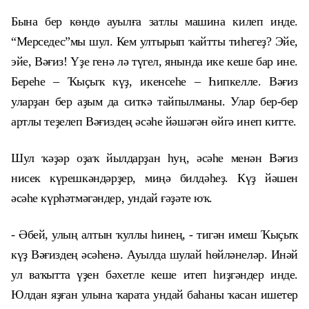
Бына бер көндө ауылға затлы машина килеп инде.
“Мерседес”мы шул. Кем ултырып ҡайтты тиһегеҙ? Эйе,
эйе, Вәғиз! Үҙе генә лә түгел, янында ике кеше бар ине.
Береһе – Ҡыҫыҡ күҙ, икенсеһе – Һипкелле. Вәғиз
уларҙан бер аҙым да ситкә тайпылманы. Улар бер-бер
артлы теҙелеп Вәғиздең әсәһе йәшәгән өйгә инеп китте.
Шул ҡәҙәр оҙаҡ йылдарҙан һуң, әсәһе менән Вәғиз
нисек күрешкәндәрҙер, миңә билдәһеҙ. Күҙ йәшен
әсәһе күрһәтмәгәндер, ундай ғәҙәте юҡ.
- Әбей, улың алтын ҡуллы һинең, - тигән имеш Ҡыҫыҡ
күҙ Вәғиздең әсәһенә. Ауылда шулай һөйләнеләр. Инәй
ул ваҡытта үҙен бәхетле кеше итеп һиҙгәндер инде.
Юлдан яҙған улына ҡарата ундай баһаны ҡасан ишетер