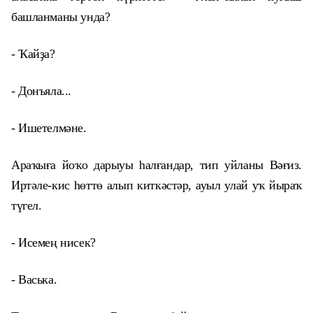
башланманы унда?
- Ҡайҙа?
- Донъяла...
- Ишетелмәне.
Араҡыға йоҡо дарыуы һалғандар, тип уйланы Вәғиз.
Иртәле-кис һөттө алып киткәстәр, ауыл улай уҡ йыраҡ
түгел.
- Исемең нисек?
- Васька.