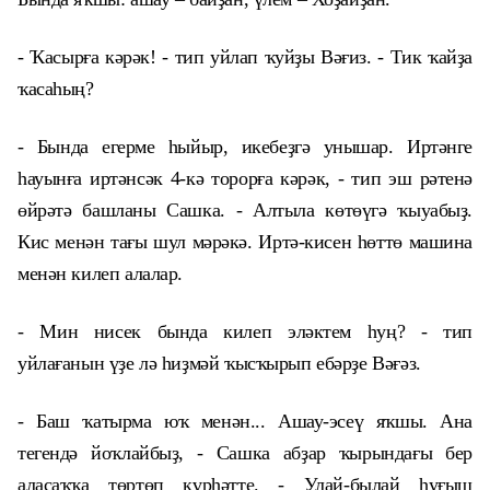
- Ҡасырға кәрәк! - тип уйлап ҡуйҙы Вәғиз. - Тик ҡайҙа
ҡасаһың?
- Бында егерме һыйыр, икебеҙгә унышар. Иртәнге
һауынға иртәнсәк 4-кә торорға кәрәк, - тип эш рәтенә
өйрәтә башланы Сашка. - Алтыла көтөүгә ҡыуабыҙ.
Кис менән тағы шул мәрәкә. Иртә-кисен һөттө машина
менән килеп алалар.
- Мин нисек бында килеп эләктем һуң? - тип
уйлағанын үҙе лә һиҙмәй ҡысҡырып ебәрҙе Вәғәз.
- Баш ҡатырма юҡ менән... Ашау-эсеү яҡшы. Ана
тегендә йоҡлайбыҙ, - Сашка абҙар ҡырындағы бер
аласаҡҡа төртөп күрһәтте. - Улай-былай һуғыш