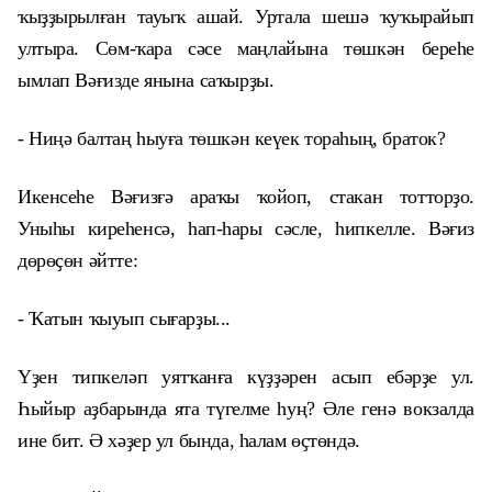
ҡыҙҙырылған тауыҡ ашай. Уртала шешә ҡуҡырайып
ултыра. Сөм-ҡара сәсе маңлайына төшкән береһе
ымлап Вәғизде янына саҡырҙы.
- Ниңә балтаң һыуға төшкән кеүек тораһың, браток?
Икенсеһе Вәғизғә араҡы ҡойоп, стакан тотторҙо.
Уныһы киреһенсә, һап-һары сәсле, һипкелле. Вәғиз
дөрөҫөн әйтте:
- Ҡатын ҡыуып сығарҙы...
Үҙен типкеләп уятҡанға күҙҙәрен асып ебәрҙе ул.
Һыйыр аҙбарында ята түгелме һуң? Әле генә вокзалда
ине бит. Ә хәҙер ул бында, һалам өҫтөндә.