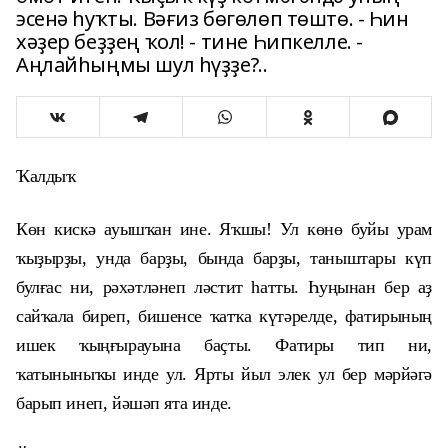
эсенә һуҡты. Вәғиз бөгөлөп төштө. - Һин
хәҙер беҙҙең ҡол! - тине Һипкелле. -
Аңлайһыңмы шул һүҙҙе?..
Ҡалдыҡ
Көн кискә ауышҡан ине. Яҡшы! Ул көнө буйы урам
ҡыҙырҙы, унда барҙы, бында барҙы, таныштары күп
булғас ни, рәхәтләнеп ләстит һатты. Һуңынан бер аҙ
сайҡала биреп, бишенсе ҡатҡа күтәрелде, фатирының
ишек ҡыңғырауына баҫты. Фатиры тип ни,
ҡатыныныҡы инде ул. Ярты йыл элек ул бер мәрйәгә
барып инеп, йәшәп ята инде.