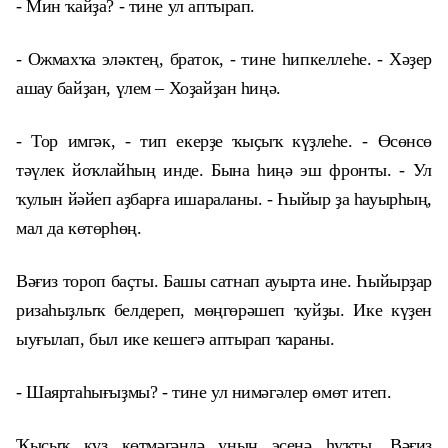
- Мин ҡайҙа? - тине ул аптырап.
- Ожмахҡа эләктең, браток, - тине һипкеллеһе. - Хәҙер
ашау байҙан, үлем – Хоҙайҙан һиңә.
- Тор имгәк, - тип екерҙе ҡыҫыҡ күҙлеһе. - Өсөнсө
тәүлек йоҡлайһың инде. Бына һиңә эш фронты. - Ул
ҡулын йәйеп аҙбарға ишараланы. - Һыйыр ҙа һауырһың,
мал да көтөрһөң.
Вәғиз тороп баҫты. Башы сатнап ауырта ине. Һыйырҙар
ризаһыҙлыҡ белдереп, мөңгөрәшеп ҡуйҙы. Ике күҙен
ыуғылап, был ике кешегә аптырап ҡараны.
- Шаяртаһығыҙмы? - тине ул нимәгәлер өмөт итеп.
Ҡыҫыҡ күҙ көтмәгәндә уның эсенә һуҡты. Вәғиз