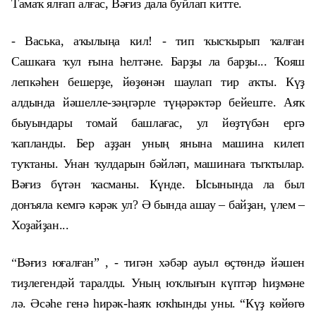
Тамаҡ ялғап алғас, Вәғиз дала буйлап китте.
- Васька, аҡылыңа кил! - тип ҡысҡырып ҡалған
Сашкаға ҡул ғына һелтәне. Барҙы ла барҙы... Ҡояш
лепкәһен бешерҙе, йөҙөнән шаулап тир аҡты. Күҙ
алдында йәшелле-зәңгәрле түңәрәктәр бейеште. Аяҡ
быуындары томай башлағас, ул йөҙтүбән ергә
ҡапланды. Бер аҙҙан уның янына машина килеп
туҡтаны. Унан ҡулдарын бәйләп, машинаға тыҡтылар.
Вәғиз бүтән ҡасманы. Күнде. Ысынында ла был
донъяла кемгә кәрәк ул? Ә бында ашау – байҙан, үлем –
Хоҙайҙан...
“
Вәғиз юғалған” , - тигән хәбәр ауыл өҫтөндә йәшен
тиҙлегендәй таралды. Уның юҡлығын күптәр һиҙмәне
лә. Әсәһе генә һирәк-һаяҡ юҡһынды уны. “Күҙ көйөгө