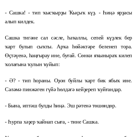
- Сашка! - тип ҡысҡырҙы Ҡыҫыҡ күҙ. - Һиңә ярҙасы
алып килдек.
Сашка тигәне сал сәсле, һаҡаллы, сепей күҙлек бер
ҡарт булып сыҡты. Арҡа һөйәктәре беленеп тора.
Өҫтәүенә, һаңғырау ине, буғай. Сөнки яҡыныраҡ килеп
ҡолағына ҡулын ҡуйып:
- Ә? - тип һораны. Оҙон буйлы ҡарт бик ябыҡ ине.
Сәләмә пинжәген гүйә һөлдәгә кейҙереп ҡуйғандар.
- Бына, иптәш булды һиңә. Эш рәтенә төшөндөр.
- Һурпа хәҙер ҡайнап сыға, - тине Сашка.