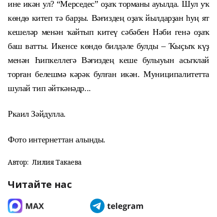
ине икән ул? “Мерседес” оҙаҡ торманы ауылда. Шул уҡ
көндө китеп тә барҙы. Вәғиздең оҙаҡ йылдарҙан һуң ят
кешеләр менән ҡайтып китеү сәбәбен Нәби генә оҙаҡ
баш ватты. Икенсе көндө билдәле булды – Ҡыҫыҡ күҙ
менән Һипкеллегә Вәғиздең кеше булыуын асыҡлай
торған белешмә кәрәк булған икән. Муниципалитетта
шулай тип әйткәнәдр...
Ркаил Зәйдулла.
Фото интернеттан алынды.
Автор:
Лилия Такаева
Читайте нас