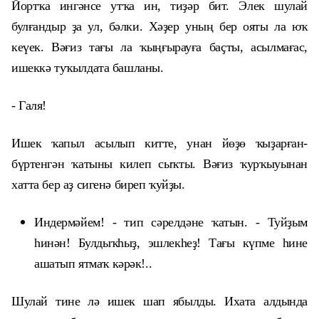
Йортҡа ингәнсе утҡа ин, тиҙәр бит. Элек шулай
булғандыр ҙа ул, бәлки. Хәҙер уның бер ояты ла юҡ
кеүек. Вәғиз тағы ла ҡыңғырауға баҫты, асылмағас,
ишеккә туҡылдата башланы.
- Галя!
Ишек ҡапыл асылып китте, унан йөҙө ҡыҙарған-
бүртенгән ҡатыны килеп сыҡты. Вәғиз ҡурҡыуынан
хатта бер аҙ сигенә биреп ҡуйҙы.
Индермәйем! - тип сәрелдәне ҡатын. - Туйҙым
һинән! Булдыҡһыҙ, эшлекһеҙ! Тағы күпме һине
ашатып ятмаҡ кәрәк!..
Шулай тине лә ишек шап ябылды. Ихата алдында