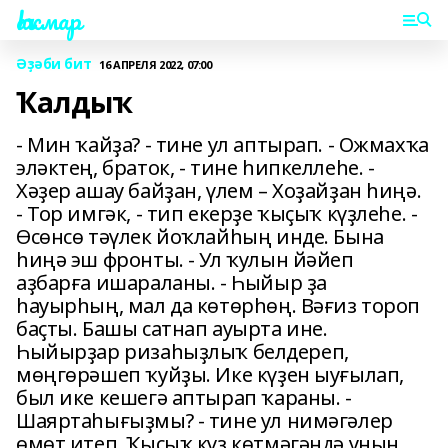
Һаҡмар
Әҙәби бит
16 АПРЕЛЯ 2022, 07:00
Ҡалдыҡ
- Мин ҡайҙа? - тине ул аптырап. - Ожмахҡа
эләктең, браток, - тине һипкеллеһе. -
Хәҙер ашау байҙан, үлем – Хоҙайҙан һиңә.
- Тор имгәк, - тип екерҙе ҡыҫыҡ күҙлеһе. -
Өсөнсө тәүлек йоҡлайһың инде. Бына
һиңә эш фронты. - Ул ҡулын йәйеп
аҙбарға ишараланы. - Һыйыр ҙа
һауырһың, мал да көтөрһөң. Вәғиз тороп
баҫты. Башы сатнап ауырта ине.
Һыйырҙар ризаһыҙлыҡ белдереп,
мөңгөрәшеп ҡуйҙы. Ике күҙен ыуғылап,
был ике кешегә аптырап ҡараны. -
Шаяртаһығыҙмы? - тине ул нимәгәлер
өмөт итеп. Ҡыҫыҡ күҙ көтмәгәндә уның