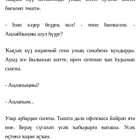
бөгөлөп төштө.
- Һин хәҙер беҙҙең ҡол! - тине Һипкелле. -
Аңлайһыңмы шул һүҙҙе?
Ҡыҫыҡ күҙ киҙәнмәй генә уның сикәһенә ҡундырҙы.
Ауыҙ эсе йылынып китте, ирен ситенән ҡан һуҙылып
сыҡты.
- Аңланыңмы?
- Аңланым...
Улар аҙбарҙан сыҡты. Тышта дала офоҡҡаса йәйрәп ята
ине. Берәү сүгәләп усаҡ ҡабыҙырға маташа. Усаҡ
өҫтөнә ҡаҙан аҫҡан.