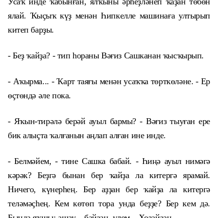
Усаҡ инде ҡабынған, ялҡыны әрһеҙләнеп ҡаҙан төбөн
ялай. Ҡыҫыҡ күҙ менән Һипкелле машинаға ултырып
китеп барҙы.
- Беҙ ҡайҙа? - тип һораны Вәғиз Сашканан ҡысҡырып.
- Аҡырма... - Ҡарт таяғы менән усаҡҡа төрткөләне. - Ер
өҫтөндә әле пока.
- Яҡын-тирәлә берәй ауыл бармы? - Вәғиз тыуған ере
бик алыҫта ҡалғанын аңлап алған ине инде.
- Белмәйем, - тине Сашка бабай. - Һиңә ауыл нимәгә
кәрәк? Беҙгә бынан бер ҡайҙа ла китергә ярамай.
Ничего, күнерһең. Бер аҙҙан бер ҡайҙа ла китергә
теләмәҫһең. Кем көтөп тора унда беҙҙе? Бер кем дә.
Бында яҡшы: ашау – байҙан, үлем – Хоҙайҙан.