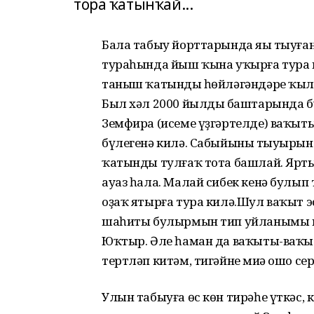
тора ҡатынҡай...
Бала табыу йорттарында яңы тыуған
тураһында йыш ҡына уҡырға тура ки
таныш ҡатындың һөйләгәндәре ҡылт
Был хәл 2000 йылдың баштарында б
Земфира (исеме үҙгәртелде) ваҡыт
бүлегенә килә. Сабыйының тыуырын
ҡатынды тулғаҡ тота башлай. Ярты
ауаз һала. Малай сибек кенә булып
оҙаҡ ятырға тура килә.Шул ваҡыт 
шаһиты булырмын тип уйланымы ик
Юҡтыр. Әле һаман да ваҡыты-ваҡы
тертләп китәм, тигәйне миңә ошо сер
Улын табыуға өс көн тирәһе үткәс, 