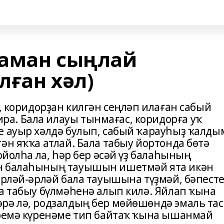
һаман сыңлай
лған хәл)
с, коридорҙан килгән сеңләп илаған сабый
а. Бала илауы тынмағас, коридорға уҡ
е ауыр хәлдә булып, сабый ҡарауһыҙ ҡалд
ән яҡҡа атлай. Бала табыу йортонда бөтә
ойолһа ла, һәр бер әсәй үҙ балаһының
ән балаһының тауышын ишетмәй ята икән
әрләй-әрләй бала тауышына түҙмәй, бәпест
ла табыу бүлмәһенә алып килә. Яйлап ҡына
рә лә, родзалдың бер мөйөшөндә эмаль тас
әремә күренәме тип байтаҡ ҡына ышанмай