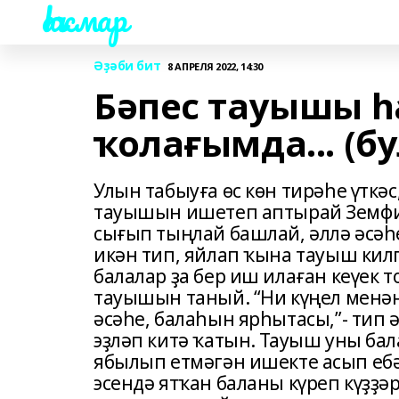
Һаҡмар
Әҙәби бит
8 АПРЕЛЯ 2022, 14:30
Бәпес тауышы 
ҡолағымда... (бу
Улын табыуға өс көн тирәһе үткә
тауышын ишетеп аптырай Земфир
сығып тыңлай башлай, әллә әсәһ
икән тип, яйлап ҡына тауыш килг
балалар ҙа бер иш илаған кеүек т
тауышын таный. “Ни күңел мен
әсәһе, балаһын ярһытасы,”- тип 
эҙләп китә ҡатын. Тауыш уны ба
ябылып етмәгән ишекте асып ебә
эсендә ятҡан баланы күреп күҙҙ