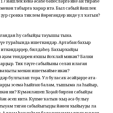
 17 йәшлек кенә әсәһе бәпесләргә ике ай тирәһе
менән табырға ҡарар итә. Был сабый йәшлек
 ҙур срокка тиклем йөрөгәндер инде ул ҡатын?
ғандан һуң сабыйҙың тауышы тына.
реүе тураһында ишеткәндәр. Артабан бахыр
ҙа иткәндәрҙер, билдәһеҙ. Бахырҡайҙы
ән әҙәм төндәрен яҡшы йоҡлай микән? Бәлки
рҙыр. Тик тәүге сабыйының сеңләп илаған
ваҡыты менән ишетмәйме икән?
р булғылап тора. Ул буласаҡ әсәйҙәрҙең ата-
ларҙың эсемә һыйған балам, тышыма ла һыйыр,
кән ни? Күмәкләшеп Хоҙай биргән сабыйҙы
 йән әсеп китә. Күпме ҡатын-ҡыҙ әсә булыу
 тыуам тигән сабыйығыҙҙың йәнен ҡыйыуҙы ла
бә, Аллам һаҡлаһын балаларымды яҙыҡ юлдан,