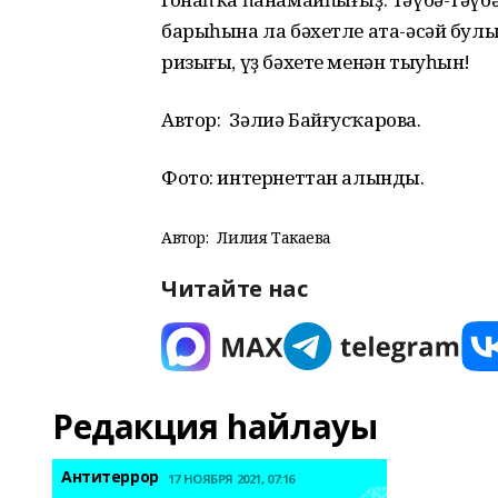
барыһына ла бәхетле ата-әсәй булы
ризығы, үҙ бәхете менән тыуһын!
Автор:
Зәлиә Байғусҡарова.
Фото: интернеттан алынды.
Автор:
Лилия Такаева
Читайте нас
Редакция һайлауы
Антитеррор
17 НОЯБРЯ 2021, 07:16