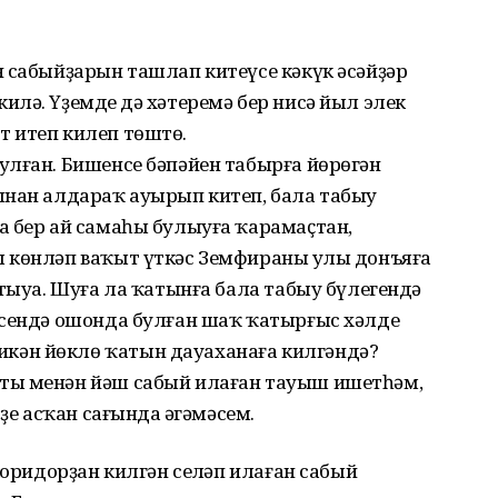
 сабыйҙарын ташлап китеүсе кәкүк әсәйҙәр
лә. Үҙемдең дә хәтеремә бер нисә йыл элек
 итеп килеп төштө.
улған. Бишенсе бәпәйен табырға йөрөгән
ынан алдараҡ ауырып китеп, бала табыу
а бер ай самаһы булыуға ҡарамаҫтан,
 көнләп ваҡыт үткәс Земфираның улы донъяға
 тыуа. Шуға ла ҡатынға бала табыу бүлегендә
эсендә ошонда булған шаҡ ҡатырғыс хәлдең
ән йөклө ҡатын дауаханаға килгәндә?
ты менән йәш сабый илаған тауыш ишетһәм,
ҙе асҡан сағында әңгәмәсем.
коридорҙан килгән сеңләп илаған сабый