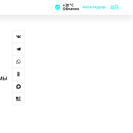
+20 °С
Антитеррор
Облачно
ымы
е