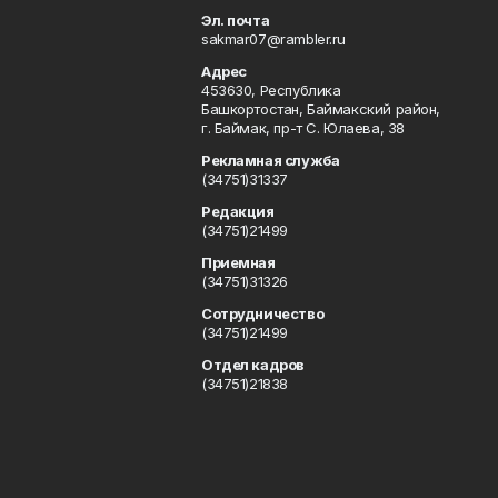
Эл. почта
sakmar07@rambler.ru
Адрес
453630, Республика
Башкортостан, Баймакский район,
г. Баймак, пр-т С. Юлаева, 38
Рекламная служба
(34751)31337
Редакция
(34751)21499
Приемная
(34751)31326
Сотрудничество
(34751)21499
Отдел кадров
(34751)21838