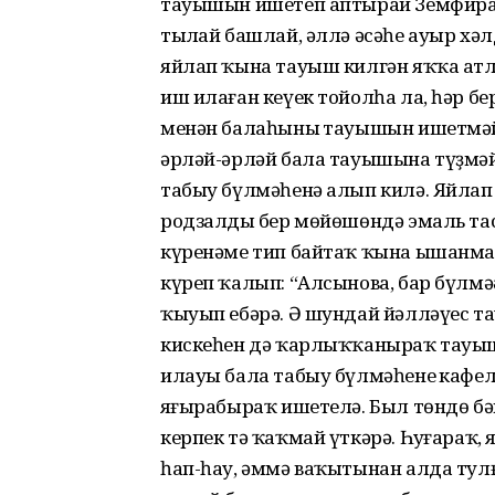
тауышын ишетеп аптырай Земфира.
тыңлай башлай, әллә әсәһе ауыр хә
яйлап ҡына тауыш килгән яҡҡа атла
иш илаған кеүек тойолһа ла, һәр бе
менән балаһының тауышын ишетмәй 
әрләй-әрләй бала тауышына түҙмәй,
табыу бүлмәһенә алып килә. Яйлап
родзалдың бер мөйөшөндә эмаль тас
күренәме тип байтаҡ ҡына ышанма
күреп ҡалып: “Алсынова, бар бүлмәңә
ҡыуып ебәрә. Ә шундай йәлләүес т
кискеһен дә ҡарлыҡҡаныраҡ тауыш 
илауы бала табыу бүлмәһенең кафе
яңғырабыраҡ ишетелә. Был төндө б
керпек тә ҡаҡмай үткәрә. Һуңғараҡ
һап-һау, әммә ваҡытынан алда тул