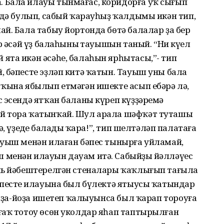
 Бала илауы тынмағас, коридорға уҡ сығып
лдә булып, сабый ҡарауһыҙ ҡалдымы икән тип,
й. Бала табыу йортонда бөтә балалар ҙа бер
р әсәй үҙ балаһының тауышын таный. “Ни күңел
ята икән әсәһе, балаһын ярһытасы,”- тип
 бәпесте эҙләп китә ҡатын. Тауыш уны бала
 ҡына ябылып етмәгән ишекте асып ебәрә лә,
 эсендә ятҡан баланы күреп күҙҙәремә
й тора ҡатынҡай. Шул арала шәфҡәт туташы
, үҙеңдең балаңды ҡара!”, тип шелтәләп палатаға
ауыш менән илаған бәпес тынырға уйламай,
менән илауын дауам итә. Сабыйҙың йәлләүес
ль йәбештерелгән стеналары ҡаҡлығып тағыла
әпестең илауына был бүлектә ятыусы ҡатындар
, яҙа-йоҙа ишетеп ҡалыуынса был ҡарап тороуға
ғаҡ тотоу өсөн уколдар яһап таптырылған