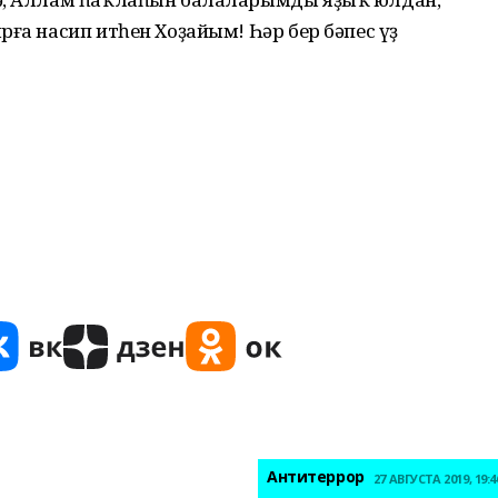
рға насип итһен Хоҙайым! Һәр бер бәпес үҙ
Антитеррор
27 АВГУСТА 2019, 19:4