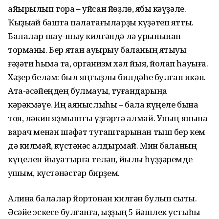
айырылып тора – уйсан йөҙлө, ябыҡ кәүҙәле.
Ҡыҙыҡай башта палатағыларҙы күҙәтеп ятты.
Балалар шау-шыу килгәндә лә урынынан
торманы. Бер яҡтан ауырыу баланың ятыуы
ғәҙәти һымаҡ та, организм хәл йыя, йоҡлап һауыға.
Хәҙер беләм: был яңғыҙлыҡ билдәһе булған икән.
Ата-әсәйеңдең булмауы, туғандарыңа
кәрәкмәүе. Иң аяныслыһы – бала күңеле бына
тоя, ләкин яҙмышты үҙгәртә алмай. Уның янына
варач менән шәфҡәт туташтарынан тыш бер кем
дә килмәй, күстәнәс ҡалдырмай. Мин баланың
күңелен йыуатырға теләп, йылы һүҙҙәремде
ҡушҡым, күстәнәстәр бирҙем.
Алина балалар йортонан килгән булып сыҡты.
Әсәйе эскесе булғанға, ҡыҙҙың 5 йәшлек ҡустыһы