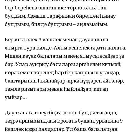
бер-береһенә оҡшаған ике төрлө хәлгә тап
булдым. Яҙмыш тарафынан бирелгән һынау
булдымы, билдә булдымы – аңламайым.
Бер йыл элек 3 йәшлек менән дауаханала
ятырға тура килде. Алты кешелек ғәҙәти палата.
Минең кеүек балалары менән ятыусы әсәйҙәр ҙә
бар. Улар ауырыу балалары эргәһенән китмәй,
йөрәк емештәренең һәр бер капризын үтәйҙәр,
баштарынан һыйпайҙар, иркә һүҙҙәрен әйтәләр,
тәмле ризыҡтары менән һыйлайҙар, китап
уҡыйҙар…
Дауаханаға инеүебеҙгә өс көн булды тигәндә,
тәҙрә ҡаршыһындағы кровать бушап, урынына 9
йәшлек ҡыҙҙы һалдылар. Ул башҡа балаларҙан