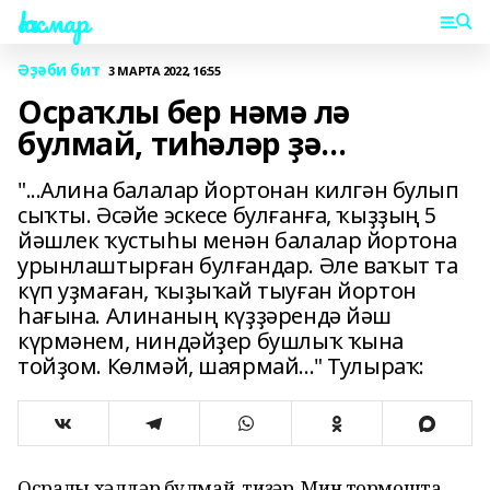
Һаҡмар
Әҙәби бит
3 МАРТА 2022, 16:55
Осраҡлы бер нәмә лә
булмай, тиһәләр ҙә...
"...Алина балалар йортонан килгән булып
сыҡты. Әсәйе эскесе булғанға, ҡыҙҙың 5
йәшлек ҡустыһы менән балалар йортона
урынлаштырған булғандар. Әле ваҡыт та
күп уҙмаған, ҡыҙыҡай тыуған йортон
һағына. Алинаның күҙҙәрендә йәш
күрмәнем, ниндәйҙер бушлыҡ ҡына
тойҙом. Көлмәй, шаярмай..." Тулыраҡ:
Осраҡлы хәлдәр булмай, тиҙәр. Мин тормошта