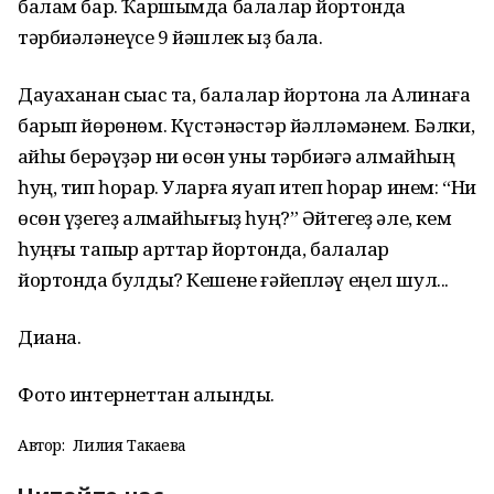
балам бар. Ҡаршымда балалар йортонда
тәрбиәләнеүсе 9 йәшлек ҡыҙ бала.
Дауаханан сыҡҡас та, балалар йортона ла Алинаға
барып йөрөнөм. Күстәнәстәр йәлләмәнем. Бәлки,
ҡайһы берәүҙәр ни өсөн уны тәрбиәгә алмайһың
һуң, тип һорар. Уларға яуап итеп һорар инем: “Ни
өсөн үҙегеҙ алмайһығыҙ һуң?” Әйтегеҙ әле, кем
һуңғы тапҡыр ҡарттар йортонда, балалар
йортонда булды? Кешене ғәйепләү еңел шул...
Диана.
Фото интернеттан алынды.
Автор:
Лилия Такаева