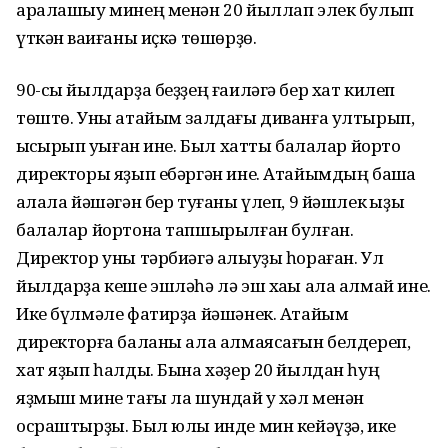
аралашыу минең менән 20 йыллап элек булып
үткән ваҡиғаны иҫкә төшөрҙө.
90-сы йылдарҙа беҙҙең ғаиләгә бер хат килеп
төштө. Уны атайым залдағы диванға ултырып,
ҡысҡырып уҡыған ине. Был хатты балалар йорто
директоры яҙып ебәргән ине. Атайымдың башҡа
ҡалала йәшәгән бер туғаны үлеп, 9 йәшлек ҡыҙы
балалар йортона тапшырылған булған.
Директор уны тәрбиәгә алыуҙы һораған. Ул
йылдарҙа кеше эшләһә лә эш хаҡы ала алмай ине.
Ике бүлмәле фатирҙа йәшәнек. Атайым
директорға баланы ала алмаясағын белдереп,
хат яҙып һалды. Бына хәҙер 20 йылдан һуң
яҙмыш мине тағы ла шундай уҡ хәл менән
осраштырҙы. Был юлы инде мин кейәүҙә, ике