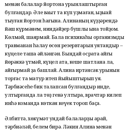
менән балалар йортона урынлаштырған
булғандар. Әле ваҡыт та күп уҙмаған, ҡыҙыҡай
тыуған йортон һағына. Алинаның күҙҙәрендә
йәш күрмәнем, ниндәйҙер бушлыҡ ҡына тойҙом.
Көлмәй, шаярмай. Бала психикаһы организмды
травманан һаҡлау өсөн резервтарын уятҡандыр –
күңеле ташҡа әйләнгән. Бындай осраҡта ҡайғы
йөрәккә үтмәй, күңел ҡата, кеше шатлана ла,
ҡайғырмай ҙа башлай. Алина иртәнсәк урынын
торғас та матур итеп йыйыштырып ҡуя.
Тәрбиәсеһе бик талапсан булғандыр инде,
ултырғанда ла төҙ генә ултыра, врачтар килеп
инһә команда көткән кеүек тороп баҫа.
Әлбиттә, хөкүмәт ундай балаларҙы ҡарай,
тәрбиәләй, белем бирә. Ләкин Алина менән