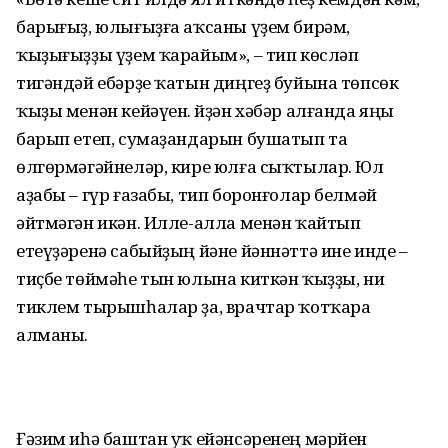
барығыҙ, юлығыҙға аҡсаны үҙем бирәм,
ҡыҙығыҙҙы үҙем ҡарайым», – тип көсләп
тигәндәй ебәрҙе ҡатын диңгеҙ буйына төпсөк
ҡыҙы менән кейәүен. Өйҙән хәбәр алғанда яңы
барып етеп, сумаҙандарын бушатып та
өлгөрмәгәйнеләр, кире юлға сыҡтылар. Юл
аҙабы – гүр ғазабы, тип боронғолар белмәй
әйтмәгән икән. Илле-алла менән ҡайтып
етеүҙәренә сабыйҙың йәне йәннәттә ине инде –
тиҫбе төймәһе тын юлына киткән ҡыҙҙы, ни
тиклем тырышһалар ҙа, врачтар ҡотҡара
алманы.
Ғәзим иһә баштан уҡ ейәнсәренең мәрйен