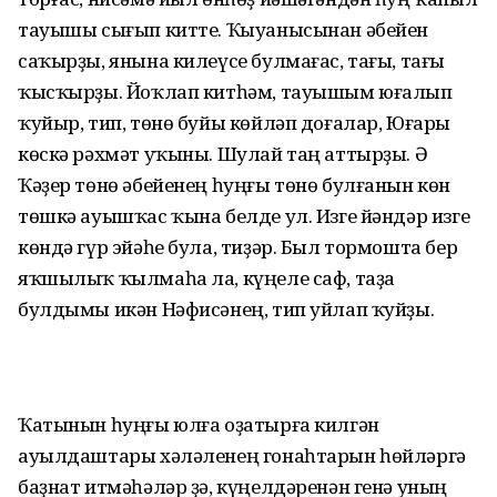
тауышы сығып китте. Ҡыуанысынан әбейен
саҡырҙы, янына килеүсе булмағас, тағы, тағы
ҡысҡырҙы. Йоҡлап китһәм, тауышым юғалып
ҡуйыр, тип, төнө буйы көйләп доғалар, Юғары
көскә рәхмәт уҡыны. Шулай таң аттырҙы. Ә
Ҡәҙер төнө әбейенең һуңғы төнө булғанын көн
төшкә ауышҡас ҡына белде ул. Изге йәндәр изге
көндә гүр эйәһе була, тиҙәр. Был тормошта бер
яҡшылыҡ ҡылмаһа ла, күңеле саф, таҙа
булдымы икән Нәфисәнең, тип уйлап ҡуйҙы.
Ҡатынын һуңғы юлға оҙатырға килгән
ауылдаштары хәләленең гонаһтарын һөйләргә
баҙнат итмәһәләр ҙә, күңелдәренән генә уның