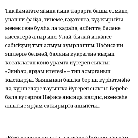
Тик йәмәғәте яғына ғына ҡарарға башы етмәне,
унан ни файҙа, тинеме, ғәҙәтенсә, күҙ ҡырыйы
менән генә булһа ла ҡараһа, әлбиттә, бәләне
кисектерә алыр ине. Улай-былай иткәнсе
сабыйҙың тын алыуы ауырлашты. Нәфисә ни
эшләргә белмәй, баланы күкрәгенә ҡыҫып
ҡосаҡлаған көйө урамға йүгереп сыҡты:
«Зинһар, ярҙам итегеҙ!» – тип асырғанып
ҡысҡырҙы. Зыянынан башҡа бер ни күрһәтмәһә
лә, күршеләре тауышҡа йүгереп сыҡты. Береһе
бала күтәргән Нәфисә янында ҡалды, икенсеһе
ашығыс ярҙам саҡырырға ашыҡты...
«Бөтә кеше сит илдә ял иткәндә һеҙ кемдән кәм,