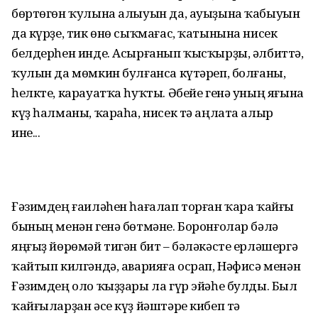
бөртөгөн ҡулына алыуын да, ауыҙына ҡабыуын
да күрҙе, тик өнө сыҡмағас, ҡатынына нисек
белдерһен инде. Асырғанып ҡысҡырҙы, әлбиттә,
ҡулын да мөмкин булғанса күтәреп, болғаны,
һелкте, карауатҡа һуҡты. Әбейе генә уның яғына
күҙ һалманы, ҡараһа, нисек тә аңлата алыр
ине...
Ғәзимдең ғаиләһен һағалап торған ҡара ҡайғы
бының менән генә бөтмәне. Боронғолар бәлә
яңғыҙ йөрөмәй тигән бит – бәләкәсте ерләшергә
ҡайтып килгәндә, аварияға осрап, Нәфисә менән
Ғәзимдең оло ҡыҙҙары ла гүр эйәһе булды. Был
ҡайғыларҙан әсе күҙ йәштәре кибеп тә