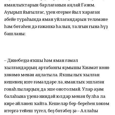
яманлыҡтарын барлағанын аңлай Ғәзим.
Ауырып йығылғас, үҙен егерме йыл ҡараған
әбейе тураһында яман уйлағандарын теләмәне
һәм бөтәһен дә ғәжәпкә һалып, талғын ғына һүҙ
башланы:
– Динебеҙҙә яҡшы һәм яман ғәмәл
ҡылғандарҙың артабанғы яҙмышы Ҡиәмәт көнө
хөкөмө менән аңлатыла. Яҡшылыҡ ҡылған
кешенең изге ғәмәлдәре лә, яманлыҡ эшләгән
гонаһлыларҙың да эше онотолмай. Улар әҙәм
балаһына үҙенә ниндәй юлдар менән булһа ла
кире әйләнеп ҡайта. Кешеләр бер-береһен хөкөм
итергә тейеш түгел, беҙ бөтәбеҙ ҙә – Аллаһы