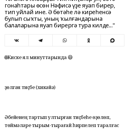
гонаһтары өсөн Нәфисә үҙе яуап бирер,
тип уйлай ине. Ә бөтәһе лә киреһенсә
булып сыҡты, уның ҡылғандарына
балаларына яуап бирергә тура килде..."
🌐Киске ял минуттарында 😄
Өҙөлгән тиҫбе (хикәйә)
Әбейенең тартып ултырған тиҫбеһе өҙөлөп,
төймәләре тырым-тырағай һирпелеп таралғас