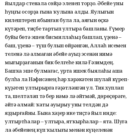
йылдар стенала сөйҙә эленеп торҙо. Әбейе уны
һуңғы осорҙа ғына ҡулына алды. Яулығын
килештереп ябынған була ла, аяғын өҫкә
күтәреп, тиҫбе тартып ултыра башланы. Ғүмер
буйы бөтә эшен бисмиллаһыҙ башлап, үҙенә –
баш, үҙенә – түш булып өйрәнгән, Аллаһ исемен
теленә лә алмаған әбейе ауыҙ эсенән нимә
мығырҙағанын бик белгеһе килә Ғәзимдең.
Башҡа эше булмағас, урта ишек быялаһы аша
булһа ла Нәфисәнең һәр хәрәкәтен шулай күреп-
күҙәтеп ултырырға ғәҙәтләнгән ул. Тик хуплап
та, шелтәләп тә бер нәмә лә әйтмәй, дөрөҫөрәге,
әйтә алмай: ҡаты ауырыу уны телдән дә
яҙҙырғайны. Бына хәҙер ике тиҫтә йыл инде:
ултыртһалар – ултыра, ятҡырһалар – ята. Шуға
ла әбейенең күп ҡылығы менән күңеленән