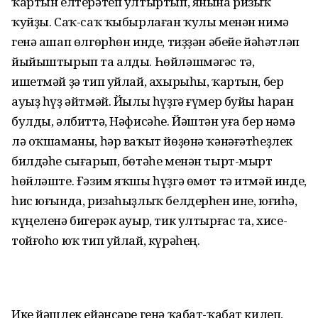
ҡартын елтерәтеп ултыртып, янына ризыҡ
ҡуйҙы. Саҡ-саҡ ҡыбырлаған ҡулы менән нимә
генә ашап өлгөрһөн инде, тиҙҙән әбейе йәһәтләп
йыйыштырып та алды. Һөйләшмәгәс тә,
ишетмәй ҙә тип уйлай, ахырыһы, ҡартын, бер
ауыҙ һүҙ әйтмәй. Йылы һүҙгә ғүмер буйы һаран
булды, әлбиттә, Нәфисәһе. Йәштән уға бер нәмә
лә оҡшаманы, һәр ваҡыт йөҙөнә ҡәнәғәтһеҙлек
билдәһе сығарып, бөтәһе менән тырт-мырт
һөйләште. Ғәзим яҡшы һүҙгә өмөт тә итмәй инде,
һис юғында, ризаһыҙлыҡ белдерһен ине, юғиһә,
күңеленә бигерәк ауыр, тик ултырғас та, хисе-
тойғоһо юҡ тип уйлай, күрәһең.
Ике йәшлек ейәнсәре генә ҡабат-ҡабат килеп,