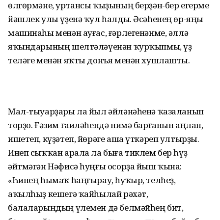
өлгөрмәне, уртансы ҡыҙының берҙән-бер егерме
йәшлек улы үҙенә ҡул һалды. Әсәһенең өр-яңы
машинаһы менән ауғас, ғәрлегенәнме, әллә
яҡындарының шелтәләүенән ҡурҡыпмы, үҙ
теләге менән яҡты донъя менән хушлашты.
Мал-тыуарҙары ла йыл әйләнәһенә ҡазаланып
торҙо. Ғәзим ғаиләһендә нимә барғанын аңлап,
ишетеп, күҙәтеп, йөрәге аша үткәреп ултырҙы.
Инеп сыҡҡан арала ла быға тиклем бер һүҙ
әйтмәгән Нәфисә һуңғы осорҙа йыш ҡына:
«Һинең һымаҡ һаңғырау, һуҡыр, телһеҙ,
аҡылһыҙ кешегә ҡайһылай рәхәт,
балаларыңдың үлемен дә белмәйһең бит,