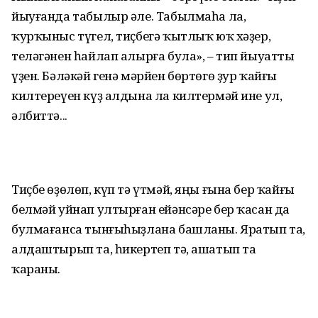
йыуғанда табылыр әле. Табылмаһа ла,
ҡурҡыныс түгел, тиҫбегә ҡытлыҡ юҡ хәҙер,
теләгәнен һайлап алырға була», – тип йыуатты
үҙен. Бәләкәй генә мәрйен бөртөгө ҙур ҡайғы
килтереүен күҙ алдына ла килтермәй ине ул,
әлбиттә...
Тиҫбе өҙөлөп, күп тә үтмәй, яңы ғына бер ҡайғы
белмәй уйнап ултырған ейәнсәре бер ҡасан да
булмағанса тынғыһыҙлана башланы. Яратып та,
алдаштырып та, һикертеп тә, ашатып та
ҡараны.