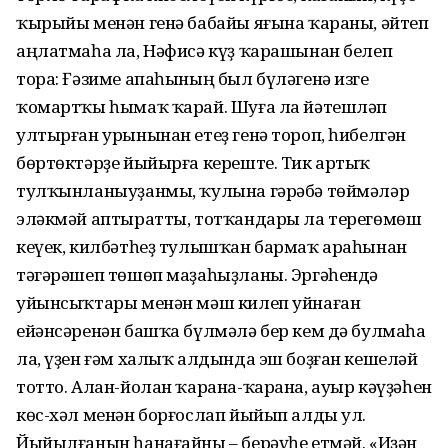
ҡырыйы менән генә бабайы яғына ҡараны, әйтеп
аңлатмаһа ла, Нәфисә күҙ ҡарашынан белеп
тора: Ғәзиме апаһының был бүләгенә изге
ҡомартҡы һымаҡ ҡарай. Шуға ла йәтешләп
ултырған урынынан етеҙ генә тороп, һибелгән
бөртөктәрҙе йыйырға кереште. Тик артыҡ
тулҡынланыуҙанмы, ҡулына гәрәбә төймәләр
эләкмәй аптыратты, тотҡандары ла терегөмөш
кеүек, килбәтһеҙ тулышҡан бармаҡ араһынан
тәгәрәшеп төшөп маҙаһыҙланы. Эргәһендә
уйынсыҡтары менән мәш килеп уйнаған
ейәнсәренән башҡа бүлмәлә бер кем дә булмаһа
ла, үҙен ғәм халыҡ алдында эш боҙған кешеләй
тотто. Алан-йолан ҡарана-ҡарана, ауыр кәүҙәһен
көс-хәл менән борғослап йыйып алды ул.
Йыйылғанын һанағайны – берәүһе етмәй. «Иҙән