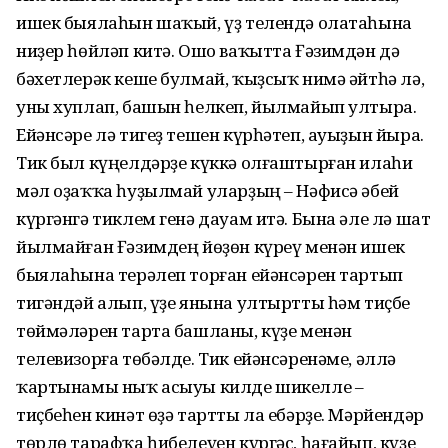
ишек быялаһын шаҡый, үҙ телендә олатаһына
ниҙер һөйләп китә. Ошо ваҡытта Ғәзимдән дә
бәхетлерәк кеше булмай, ҡыҙсыҡ нимә әйтһә лә,
уны хуплап, башын һелкеп, йылмайып ултыра.
Ейәнсәре лә тигеҙ тешен күрһәтеп, ауыҙын йыра.
Тик был күңелдәрҙе күккә олғаштырған илаһи
мәл оҙаҡҡа һуҙылмай уларҙың – Нәфисә әбей
күргәнгә тиклем генә дауам итә. Бына әле лә шат
йылмайған Ғәзимдең йөҙөн күреү менән ишек
быялаһына терәлеп торған ейәнсәрен тартып
тигәндәй алып, үҙе янына ултыртты һәм тиҫбе
төймәләрен тарта башланы, күҙе менән
телевизорға төбәлде. Тик ейәнсәренәме, әллә
ҡартынамы ныҡ асыуы килде шикелле –
тиҫбеһен кинәт өҙә тартты ла ебәрҙе. Мәрйендәр
төрлө тарафҡа һибелеүен күргәс, һағайып, күҙе