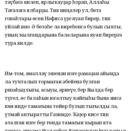
тәүбәгә килеп, ярлыҡауҙар һорап, Аллаһы
Тәғәләгә ялбарҙы. Тик ниңәлер ул, бөтә
гонаһтары өсөн Нәфисә үҙе яуап бирер, тип
уйлай ине. Ә бөтәһе лә киреһенсә булып сыҡты,
уның ҡылғандарына балаларына яуап бирергә
тура килде.
Им-том, әмәлләү эшенән изге рамаҙан айында
ла туҡталып тормаған әбейенә булған
ризаһыҙлығы, асыуы, әрнеүе, бер йылда бер
түгел, өс балаһын юғалтыу ҡайғыһы бына нисә
көн инде тамағына төйөр булып тығылды ла,
үтмәй аптыратты Ғәзимде. Ҡәҙер кисе тип
аталған изге бер төндә тамағын ҡырып ята
торғас, нисәмә йыл өнһөҙ йәшәгәндән һуң ҡапыл