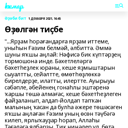
Һаҡмар
Әҙәби бит
1 ДЕКАБРЯ 2021, 16:45
Өҙөлгән тиҫбе
"...Ярҙам һорағандарға ярҙам иттеме,
уныһын Ғәзим белмәй, әлбиттә. Әммә
шуны яҡшы аңлай: Нәфисә бик күптәрҙең
тормошона инде. Бәхетлеләргә
бәхетһеҙлек юраны, кеше яҙмыштарын
сыуалтты, сейәлтте, өмөтһөҙлөккә
бирелдерҙе, илатты, илертте. Ауырыуы
сәбәпле, әбейенең гонаһлы эштәренә
ҡаршы төшә алмағас, кеше бәхетһеҙлеген
файҙаланып, алдап-йолдап тапҡан
малының ҡасан да булһа әжере төшәсәген
яҡшы аңлаған Ғәзим уның өсөн тәүбәгә
килеп, ярлыҡауҙар һорап, Аллаһы
Тәғәләгә ялбарҙы. Тик ниңәлер ул, бөтә