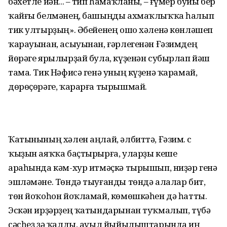
бәхетле йән... – тип һамаҡланы, – ғүмер буйы бер
ҡайғы белмәнең, башыңды ахмаҡлыҡҡа һалып
тик ултырҙың». Әбейенең ошо хәленә көнләшеп
ҡарауынан, асыуынан, ғәрлегенән Ғәзимдең
йөрәге ярылырҙай була, күҙенән субырлап йәш
тама. Тик Нәфисә генә уның күҙенә ҡарамай,
дөрөҫөрәге, ҡарарға тырышмай.
Ҡатынының хәлен аңлай, әлбиттә, Ғәзим. Өс
ҡыҙын аяҡҡа баҫтырырға, уларҙы кеше
араһында кәм-хур итмәҫкә тырышып, ниҙәр генә
эшләмәне. Төндә тыуғанды төндә алалар бит,
төн йоҡоһон йоҡламай, көмөшкәһен дә һатты.
Эскән ирҙәрҙең ҡатындарынан туҡмалып, түбә
сәсһеҙ ҙә ҡалды, ауыл йыйылыштарында иң