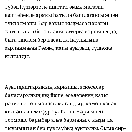
түбән һүҙҙәрҙе лә ишетте, әммә магазин
кәштәһендә араҡы һатыла башлағансы эшен
туҡтатманы. Һәр ваҡыт ҡыҙмаса йөрөгән
ҡатынынан бөтөнләйгә китергә йөрөгәнендә,
быға тиклем бер ҡасан да һаулығына
зарланмаған Ғәзим, ҡаты ауырып, түшәккә
йығылды.
Ауылдаштарының ҡарғышы, эскеселәр
балаларының күҙ йәше, әсәләренең ҡаты
рәнйеше төшмәй ҡалмағандыр, көмөшкәнән
килгән килеме ҙур булһа ла, Нәфисәнең
тормошо барыбер алға барманы. Өс ҡыҙы ла
тыумыштан бер туҡтауһыҙ ауырыны. Әммә сир-