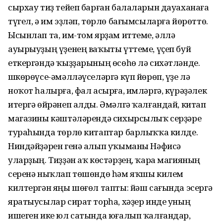
сырхау тиҙ тейеп барған балаларын дауаханаға
түгел, ә им эҙләп, төрлө бағымсыларға йөрөттө.
Ысынлап та, им-том ярҙам иттеме, әллә
ауырыуҙың үҙенең ваҡыты үттеме, үҫеп буй
еткергәндә ҡыҙҙарының өсөһө лә сихәтләнде.
Өшкөрөүсе-әмәлләүселәргә күп йөрөп, үҙе лә
ноҡот һалырға, фал асырға, имләргә, күрәҙәлек
итергә өйрәнеп алды. Әмәлгә ҡалғандай, китап
магазины кәштәләрендә сихырсылыҡ серҙәре
тураһында төрлө китаптар барлыҡҡа килде.
Ниндәйҙәрен генә алып уҡыманы Нәфисә
уларҙың. Тиҙҙән аҡ көстәрҙең, ҡара магияның
серенә ныҡлап төшөндө һәм яҡшы килем
килтергән яңы шөғөл тапты: йәш сағында эсергә
яратыусылар сират торһа, хәҙер инде уның
ишеген ике юл сатында юғалып ҡалғандар,