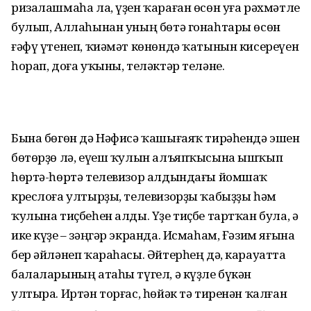
ризалашмаһа ла, үҙен ҡараған өсөн уға рәхмәтле
булып, Аллаһынан уның бөтә гонаһтары өсөн
ғәфү үтенеп, ҡиәмәт көнөндә ҡатынын кисереүен
һорап, доға уҡыны, теләктәр теләне.
Бына бөгөн дә Нәфисә ҡашығаяҡ тирәһендә эшен
бөтөрҙө лә, еүеш ҡулын алъяпҡысына ышҡып
һөртә-һөртә телевизор алдындағы йомшаҡ
креслоға ултырҙы, телевизорҙы ҡабыҙҙы һәм
ҡулына тиҫбеһен алды. Үҙе тиҫбе тартҡан була, ә
ике күҙе – зәңгәр экранда. Исмаһам, Ғәзим яғына
бер әйләнеп ҡараһасы. Әйтерһең дә, карауатта
балаларының атаһы түгел, ә күҙле бүкән
ултыра. Иртән торғас, һөйәк тә тиренән ҡалған