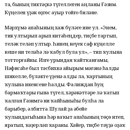
та, бының тиктәҫкә түгеллеген аңланы Ғәзим.
Күңелен үҙәк өҙгөс ауыр тойғо биләне.
Мәрхүмә апаһының хаж бүләге ине ул. «Энем,
тик ултырып арып китәһеңдер, тиҫбе тартып,
теләк теләп ултыр. Һинең кеүек саф күңелле
кеше ни теләһә лә ҡабул була ул», – тип ҡулына
тотторғайны. Изге урындан ҡайтҡанғамы,
Нәфисәһе был тәсбихкә айырым мәғәнә һалды
шикелле, бүләкте үҙенә алды ла, ҡартының
ҡулына икенсене һалды. Фалиждан һуң
бармаҡтары ғына түгел, хәрәкәттәре лә ҡатып
ҡалған Ғәзимгә ни ҡайһыныһы булһа ла
барыбер, әлбиттә. Шулай ҙа әбейе
ҡулындағыһына һәр ваҡыт апаһының төҫө итеп,
яратып, ҡәҙерләп ҡараны. Хәйер, тиҫбе тәүҙә оҙаҡ