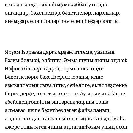
икеләнгәндәр, яуапһыҙ мөхәббәт утында
янғандар, бәхетһеҙҙәр, бәхетлеләр, парлылар,
яңғыҙҙар, өлөшлөләр һәм өлөшһөҙҙәр ҡаҡты.
Ярҙам Һорағандарға ярҙам иттеме, уныһын
Ғәзим белмәй, әлбиттә. Әммә шуны яҡшы аңлай:
Нәфисә бик күптәрҙең тормошона инде.
Бәхетлеләргә бәхетһеҙлек юраны, кеше
яҙмыштарын сыуалтты, сейәлтте, өмөтһөҙлөккә
бирелдерҙе, илатты, илертте. Ауырыуы сәбәпле,
әбейенең гонаһлы эштәренә ҡаршы төшә
алмағас, кеше бәхетһеҙлеген файҙаланып,
алдап-йолдап тапҡан малының ҡасан да булһа
әжере төшәсәген яҡшы аңлаған Ғәзим уның өсөн