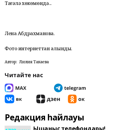
Тәғәлә хөкөмөндә...
Лена Абдрахманова.
Фото интернеттан алынды.
Автор:
Лилия Такаева
Читайте нас
Редакция һайлауы
Ышаныс телефондары!