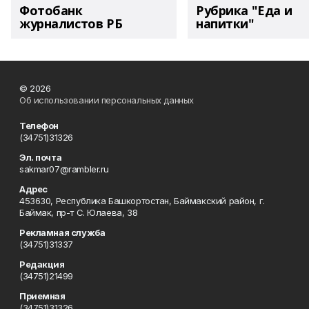
Фотобанк
Рубрика "Еда и
журналистов РБ
напитки"
© 2026
Об использовании персональных данных
Телефон
(34751)31326
Эл. почта
sakmar07@rambler.ru
Адрес
453630, Республика Башкортостан, Баймакский район, г.
Баймак, пр-т С. Юлаева, 38
Рекламная служба
(34751)31337
Редакция
(34751)21499
Приемная
(34751)31326