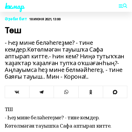
Һаҡмар
Әҙәби бит
18 ИЮНЯ 2021, 13:00
Төш
- Һеҙ мине беләһегеҙме? - тине
кемдер.Көтөлмәгән тауышҡа Сафа
аптырап китте.- Һин кем? Ниңә тутыҡҡан
ҡаҙаҡтар ҡаҙалған тупҡа оҡшағанһың?-
Аңлауымса һеҙ мине белмәйһегеҙ, - тине
баяғы тауыш.. Мин - Корона!..
ТӨШ
- Һеҙ мине беләһегеҙме? - тине кемдер.
Көтөлмәгән тауышҡа Сафа аптырап китте.