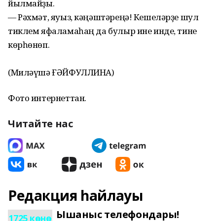
йылмайҙы.
— Рәхмәт, яуыз, кәңәштәреңә! Кешеләрҙе шул
тиклем яфаламаһаң да булыр ине инде, тине
көрһөнөп.
(Миләүшә ҒӘЙФУЛЛИНА)
Фото интернеттан.
Читайте нас
Редакция һайлауы
Ышаныс телефондары!
1725 көнө