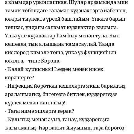
аҡһымдар урынлашҡан. Шулар ярҙамында мин
тамаҡ төбөндәге сәләмәт күҙәнәктәргә йәбешеп,
юғары тиҙлектә үрсей башлайым. Үпкәгә барып
төшкәс, ундағы сәләмәт күҙәнәктәр ҡырыла.
Үпкә үле күҙәнәктәр һәм һыу менән тула. Был
кешенең тын алышына ҡамасаулай. Ҡанда
кислород кимәле төшә, үпкә үҙ функцияһын
юғалта, - тине Корона.
- Ҡалай ҡурҡыныс! Һеҙҙең менән нисек
көрәшерге?
- Инфекция йөрөткән кешеләргә яҡын бармағыҙ,
аралашмағыҙ, битегеҙгә битлек, күҙҙәрегеҙҙе
күҙлек менән ҡаплағыҙ!
- Тағы нимә эшләргә кәрәк?
- Ҡулығыҙ менән ауыҙ, танау, күҙҙәрегеҙгә
ҡағылмағыҙ. Һәр ваҡыт йыуынып, таҙа йөрөгөҙ!