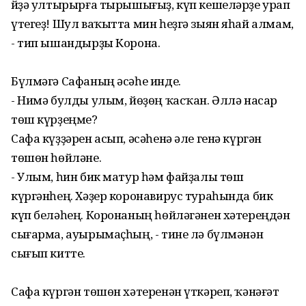
Өйҙә ултырырға тырышығыҙ, күп кешеләрҙе урап
үтегеҙ! Шул ваҡытта мин һеҙгә зыян яһай алмам,
- тип ышандырҙы Корона.
Бүлмәгә Сафаның әсәһе инде.
- Нимә булды улым, йөҙөң ҡасҡан. Әллә насар
төш күрҙеңме?
Сафа күҙҙәрен асып, әсәһенә әле генә күргән
төшөн һөйләне.
- Улым, һин бик матур һәм файҙалы төш
күргәнһең. Хәҙер коронавирус тураһында бик
күп беләһең. Коронаның һөйләгәнен хәтереңдән
сығарма, ауырымаҫһың, - тине лә бүлмәнән
сығып китте.
Сафа күргән төшөн хәтеренән үткәреп, ҡәнәғәт