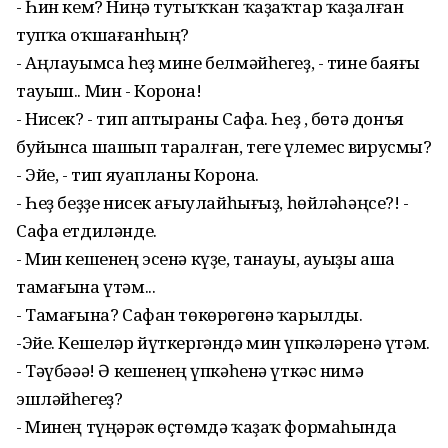
- Һин кем? Ниңә тутыҡҡан ҡаҙаҡтар ҡаҙалған
тупҡа оҡшағанһың?
- Аңлауымса һеҙ мине белмәйһегеҙ, - тине баяғы
тауыш.. Мин - Корона!
- Нисек? - тип аптыраны Сафа. Һеҙ , бөтә донъя
буйынса шашып таралған, теге үлемес вирусмы?
- Эйе, - тип яуапланы Корона.
- Һеҙ беҙҙе нисек ағыулайһығыҙ, һөйләһәңсе?! -
Сафа етдиләнде.
- Мин кешенең эсенә күҙе, танауы, ауыҙы аша
тамағына үтәм...
- Тамағына? Сафан төкөрөгөнә ҡарылды.
-Эйе. Кешеләр йүткергәндә мин үпкәләренә үтәм.
- Тәүбәәә! Ә кешенең үпкәһенә үткәс нимә
эшләйһегеҙ?
- Минең түңәрәк өҫтөмдә ҡаҙаҡ формаһында