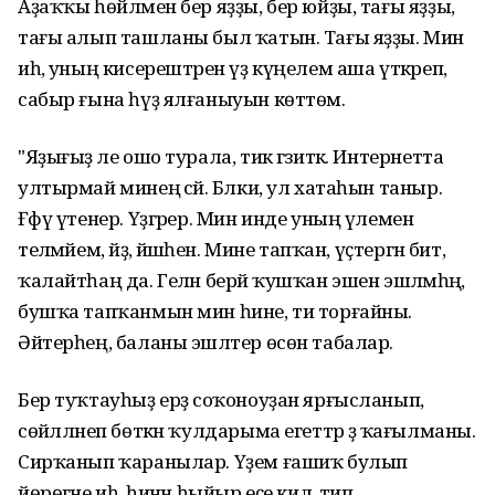
Аҙаҡҡы һөйләмен бер яҙҙы, бер юйҙы, тағы яҙҙы,
тағы алып ташланы был ҡатын. Тағы яҙҙы. Мин
иһә, уның кисерештәрен үҙ күңелем аша үткәреп,
сабыр ғына һүҙ ялғаныуын көттөм.
"Яҙығыҙ әле ошо турала, тик гәзиткә. Интернетта
ултырмай минең әсәй. Бәлки, ул хатаһын таныр.
Ғәфү үтенер. Үҙгәрер. Мин инде уның үлемен
теләмәйем, әйҙә, йәшәһен. Мине тапҡан, үҫтергән бит,
ҡалайтһаң да. Гелән берәй ҡушҡан эшен эшләмәһәң,
бушҡа тапҡанмын мин һине, ти торғайны.
Әйтерһең, баланы эшләтер өсөн табалар.
Бер туҡтауһыҙ ерҙә соҡоноуҙан ярғысланып,
сөйәлләнеп бөткән ҡулдарыма егеттәр ҙә ҡағылманы.
Сирҡанып ҡаранылар. Үҙем ғашиҡ булып
йөрөгәне иһә, һинән һыйыр еҫе килә, тип