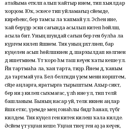
атайыма етәкләп алып ҡайтыр инем, тип хыялдар
ҡорҙом. Юҡ, эскесе тип уйламағыҙ әсәйемде,
киреһенсә, бер тамсы ла ҡапмай ул. Эсһен ине,
ҡай берәүҙәр эскән сағында асылып китеп һөйләшә,
асыла бит. Уның шундай сағын бер генә булһа ла
күргем килеп йәшәнем. Тик уның рәхәтләнеп, бар
күңелен асып һөйләшкәнен дә, шарҡылдап көлгәнен
дә ишетмәнем. Үтә ҡоро һәм таш кеүек ҡаты кеше ул.
Йән тартмаһа ла, ҡан тарта, тиҙәр. Йәнем дә, ҡаным
да тартмай уға. Белә-белгәндән үҙем менән көрәштем,
әсәйҙе аңларға, яратырға тырыштым. Ахыр сиктә,
бер ни ҙә килеп сыҡмағас, үлһә ине ул, тип теләй
башланым. Бының насар уй, теләк икәнен аңлар
йәшкә еткәс, үҙемде мең гонаһлы бәндәгә һанап, тәүбәгә
килдем. Тик күңел генә китек килеш ҡала килде.
Әсәйем үтә уңған кеше. Уңған тиеү генә аҙ ҙа кеүек,