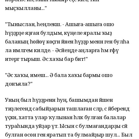
мыҫҡылланы..."
"Тыныслан, һеңлекәш. - Ашыға-ашыға ошо
һүҙҙәрҙе яҙған булдым, күңеле яралы ҡыҙ
баланың һөйөү көҫәгән йәнен һүҙҙәр менән генә булһа
ла имләгем килде. - Әсәйеңде аңларға һәм ғәфү
итергә тырыш. Әсә хаҡы бар бит!"
"Әсә хаҡы, имеш... Ә бала хаҡы бармы ошо
донъяла?"
Уның был һүҙҙәренән һуң, башымдан йәшен
тиҙлегендә сабыйҙарын ташлаған әсәләр, әсә йәберендә
үҫкән, хатта улар ҡулынан һәләк булған балалар
тураһында уйҙар үтә. Ысын әсә булмағандарҙы әсәй
булған өсөн генә яратып та булмайҙыр шул... Был