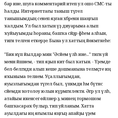
бар ине, шуға комментарий итеп ул ошо СМС-ты
һалды. Интернеттағы таныш түгел
танышымдың әсенеп яҙған хәбәренән шаңғып
ҡалдым. Ул был хатын үҙ диуарыма алып
ҡуйыуымды һораны, башҡа әсәйҙәр фәһем алһын,
тигән теләген еткерҙе. Бына ул хаттың йөкмәткеһе:
"Бик күп йылдар мин "Әсәйем үлһә ине..." тигән уй
менән йәшәнем, - тип яҙып китә был ҡатын. - Үҙемде
белә-белгәндән алып кеше дошманына теләмәҫте иң
яҡыныма теләнем. Уҫаллығымдан,
яуызлығымдан түгел был, ә үпкәмдән һәм бүтәнсә
әсәйемдән ҡотолоу юлын күрмәгәнлектән. Әгәр ул үлһә,
атайым икенсегә өйләнер ҙә, минең тормошом
башҡасараҡ булыр, тип уйланым. Хатта
ауылдағы иң яғымлы яңғыҙ апайҙы үҙем