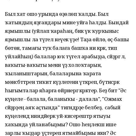
Был хат ошо урында өҙөлөп ҡалды. Был
ҡатындың яҙғандары мине уйға һалды. Бындай
яҙмышлы (уйлап ҡараһаң, бик үк ҡурҡыныс
яҙмышлы ла түгел кеүек үҙе! Таҙа өйлө, өҫ-башы
бөтөн, тамағы туҡ балаға башҡа ни кәрәк, тип
уйлайһың) балалар юҡ түгел арабыҙҙа, әсәйҙәргә лә,
ваҡыты-ваҡыты менән үҙ холоҡтарын,
ҡыланыштарын, балаларына ҡарата
мөнәсәбәттәрен тәнҡит күҙлегенән үткәреп, бүтәнсәрәк
һығымталар яһарға өйрәнергә кәрәктер. Беҙ бит "Әсә
күңеле - балала, баланыҡы - далала", "Ожмах
әсәйҙәрҙең аяҡ аҫтында" тигәндәрҙе беләбеҙ, ә сабый
күңелендә ниндәйерәк уй-кисерештәр ятыуы
хаҡында уйланабыҙмы? Ошо һеңлекәш ише
зарлы ҡыҙҙар үҫтереп ятмайбыҙмы икән? Әсә