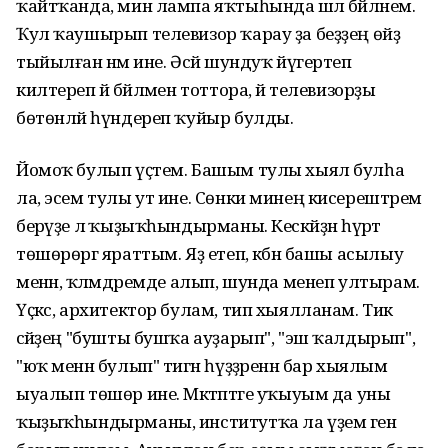
ҡайтҡанда, мин лампа яҡтыһында шәл бәйләнем.
Ҡул ҡаушырып телевизор ҡарау ҙа беҙҙең өйҙә
тыйылған нәмә ине. Әсәй шундуҡ йүгертеп
килтереп йә бәйләмен тоттора, йә телевизорҙы
бөтөнләй һүндереп ҡуйыр булды.
Йомоҡ булып үҫтем. Башым тулы хыял булһа
ла, эсем тулы ут ине. Сөнки минең кисерештәрем
берәүҙе лә ҡыҙыҡһындырманы. Кескәйҙән һүрәт
төшөрөргә яраттым. Яҙ етеп, кәбән башы асылыу
менән, ҡәләмдәремде алып, шунда менеп ултырам.
Үҫкәс, архитектор булам, тип хыялланам. Тик
әсәйҙең "бушты бушҡа ауҙарып", "эш ҡалдырып",
"юҡ менән булып" тигән һүҙҙәренән бар хыялым
ыуалып төшөр ине. Мәктәптәге уҡыуым да уны
ҡыҙыҡһындырманы, институтҡа ла үҙем генә