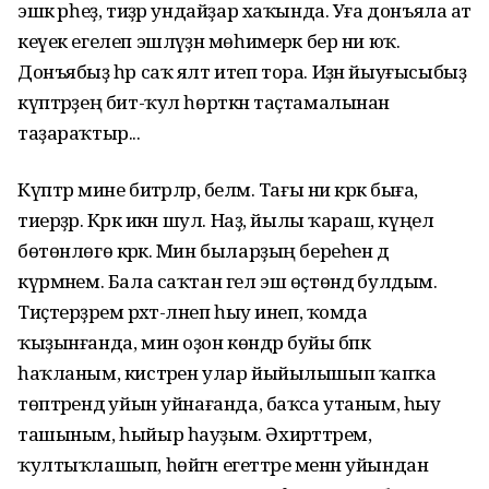
эшкә әрһеҙ, тиҙәр ундайҙар хаҡында. Уға донъяла ат
кеүек егелеп эшләүҙән мөһимерәк бер ни юҡ.
Донъябыҙ һәр саҡ ялт итеп тора. Иҙән йыуғысыбыҙ
күптәрҙең бит-ҡул һөрткән таҫтамалынан
таҙараҡтыр...
Күптәр мине битәрләр, беләм. Тағы ни кәрәк быға,
тиерҙәр. Кәрәк икән шул. Наҙ, йылы ҡараш, күңел
бөтөнлөгө кәрәк. Мин быларҙың береһен дә
күрмәнем. Бала саҡтан гел эш өҫтөндә булдым.
Тиҫтерҙәрем рәхәт-ләнеп һыу инеп, ҡомда
ҡыҙынғанда, мин оҙон көндәр буйы бәпкә
һаҡланым, кистәрен улар йыйылышып ҡапҡа
төптәрендә уйын уйнағанда, баҡса утаным, һыу
ташыным, һыйыр һауҙым. Әхирәттәрем,
ҡултыҡлашып, һөйгән егеттәре менән уйындан