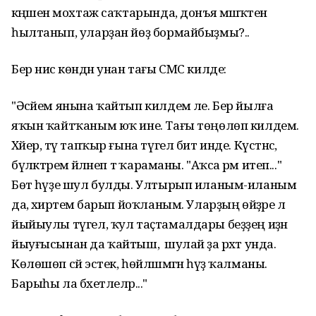
кәңәшенә мохтаж саҡтарында, донъя мәшәҡәтенә
һылтанып, уларҙан йөҙ бормайбыҙмы?..
Бер нисә көндән унан тағы СМС килде:
"Әсәйем янына ҡайтып килдем әле. Бер йылға
яҡын ҡайтҡаным юҡ ине. Тағы төңөлөп килдем.
Хәйер, тәү тапҡыр ғына түгел бит инде. Күстәнәс,
бүләктәремә әйләнеп тә ҡараманы. "Аҡса әрәм итеп..."
Бөтә һүҙе шул булды. Ултырып иланым-иланым
да, әхирәтемә барып йоҡланым. Уларҙың өйҙәре лә
йыйыулы түгел, ҡул таҫтамалдары беҙҙең иҙән
йыуғысынан да ҡайтыш, ә шулай ҙа рәхәт унда.
Көлөшөп сәй эстек, һөйләшмәгән һүҙ ҡалманы.
Барыһы ла бәхетлеләр..."