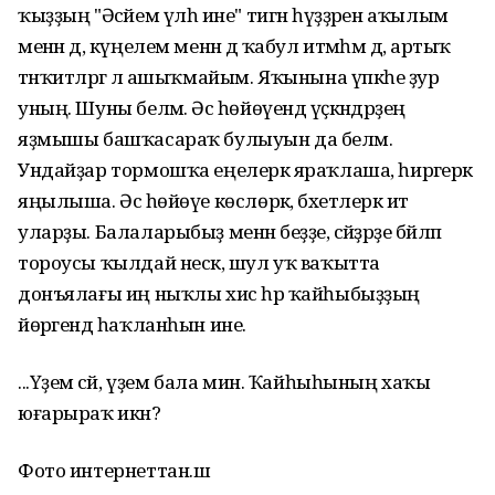
ҡыҙҙың "Әсәйем үлһә ине" тигән һүҙҙәрен аҡылым
менән дә, күңелем менән дә ҡабул итмәһәм дә, артыҡ
тәнҡитләргә лә ашыҡмайым. Яҡынына үпкәһе ҙур
уның. Шуны беләм. Әсә һөйөүендә үҫкәндәрҙең
яҙмышы башҡасараҡ булыуын да беләм.
Ундайҙар тормошҡа еңелерәк яраҡлаша, һирәгерәк
яңылыша. Әсә һөйөүе көслөрәк, бәхетлерәк итә
уларҙы. Балаларыбыҙ менән беҙҙе, әсәйҙәрҙе бәйләп
тороусы ҡылдай нескә, шул уҡ ваҡытта
донъялағы иң ныҡлы хис һәр ҡайһыбыҙҙың
йөрәгендә һаҡланһын ине.
...Үҙем әсәй, үҙем бала мин. Ҡайһыһының хаҡы
юғарыраҡ икән?
Фото интернеттан.ш