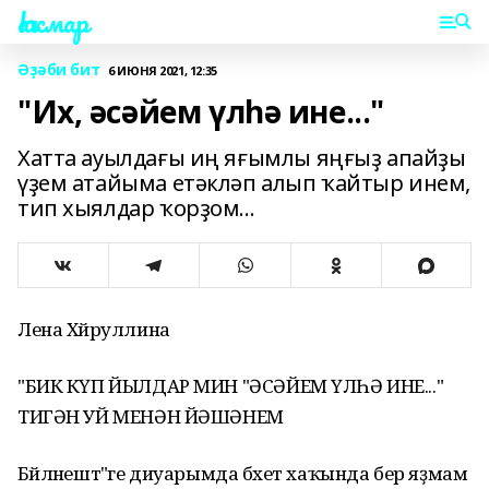
Һаҡмар
Әҙәби бит
6 ИЮНЯ 2021, 12:35
"Их, әсәйем үлһә ине..."
Хатта ауылдағы иң яғымлы яңғыҙ апайҙы
үҙем атайыма етәкләп алып ҡайтыр инем,
тип хыялдар ҡорҙом...
Лена Хәйруллина
"БИК КҮП ЙЫЛДАР МИН "ӘСӘЙЕМ ҮЛҺӘ ИНЕ..."
ТИГӘН УЙ МЕНӘН ЙӘШӘНЕМ
Бәйләнештә"ге диуарымда бәхет хаҡында бер яҙмам