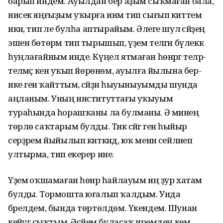
барып индем. Ауылдан бер аҙым сыҡмаған бала,
нисек яңғыҙым уҡырға инәм тип сығып киттем
икән, тип әле булһа аптырайым. Әлеге шул әсәйҙең
эшен бөтөрәм тип тырышып, үҙем теләгән бүлеккә
һуңлағайным инде. Күңел ятмаған һөнәргә теләр-
теләмәҫ кенә уҡып йөрөнөм, ауылға йылына бер-
ике генә ҡайттым, әсәйҙән һыуыныуымды шунда
аңланым. Уның институттағы уҡыуым
тураһында һорашҡаны ла булманы. Ә минең
төрлө саҡтарым булды. Тик әсәйгә генә һыйыр
серҙәрем йыйылып киткәндә, юҡ менән сейләнеп
ултырма, тип екерер ине.
Үҙемә оҡшамаған һөнәр һайлауым иң ҙур хатам
булды. Тормошта юғалып ҡалдым. Унда
бәрелдем, бында төртөлдөм. Үкендем. Шунан
кейәүгә сыҡтым. Әсәйем буласаҡ иремдең кем