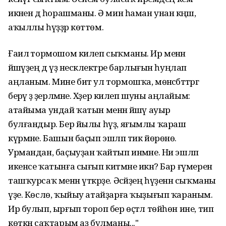
икәнен дә һорашманы. Ә мин һаман унан кәңәш,
аҡыллы һүҙҙәр көттөм.
Ғаилә тормошом килеп сыҡманы. Ир менән
йәшәүҙең дә үҙ нескәлектәре барлығын һуңлап
аңланым. Мине бит ул тормошҡа, мөнәсәбәттәргә
берәү ҙә әҙерләмәне. Хәҙер килеп шуны аңлайым:
атайыма ундай ҡатын менән йәшәү ауыр
булғандыр. Бер йылы һүҙ, яғымлы ҡараш
күрмәне. Башын баҫып эшләп тик йөрөнө.
Урмандан, баҫыуҙан ҡайтып инмәне. Ни эшләп
икенсе ҡатынға сығып китмәне икән? Бар ғүмерен
ташҡурсаҡ менән үткәрҙе. Әсәйҙең һүҙенән сыҡманы
үҙе. Көслө, ҡыйыу атайҙарға ҡыҙығып ҡараным.
Ир булып, ырғып тороп бер өҫтәл төйһөн ине, тип
көткән саҡтарым аҙ булманы..."