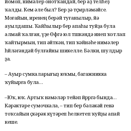
йомоп, нимәлер онотҡандай, бер аҙ телһеҙ
ҡалды. Кем әле был? Бер ҙә төҫмөрләмәйсе.
Моғайын, иренең берәй туғанылыр, йә
ауылдашы. Ҡайһылыр бер апаһы туйҙа була
алмай ҡалған, үҙе Өфөгә юл төшкәндә инеп ҡотлап
ҡайтырмын, тип әйткән, тип ҡәйнәһе нимәлер
һөйләгәндәй булғайны шикелле. Бәлки, шулдыр
ҙа.
– Ауыр сумкаларығыҙ юҡмы, багажникка
ҡуйырға була…
–Юҡ, юҡ. Артыҡ нәмәләр тейәп йөрөргә бында…
Кәрәктәре сумочкала, – тип бер бәләкәй генә
тоҡсайын өҫкәрәк күтәреп һелкетеп ҡуйҙы апай
кеше.