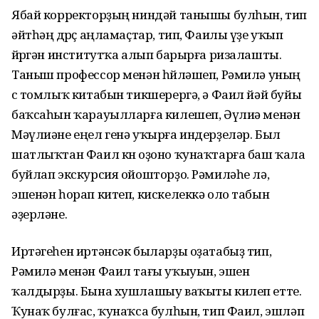
Ябай корректорҙың ниндәй танышы булһын, тип
әйтһәң дөрөҫ аңламаҫтар, тип, Фаилы үҙе уҡып
йөрөгән институтҡа алып барырға ризалашты.
Таныш профессор менән һөйләшеп, Рәмилә уның
өс томлыҡ китабын тикшерергә, ә Фаил йәй буйы
баҡсаһын ҡарауылларға килешеп, Әүлиә менән
Мәүлиәне еңел генә уҡырға индерҙеләр. Был
шатлыҡтан Фаил көн оҙоно ҡунаҡтарға баш ҡала
буйлап экскурсия ойошторҙо. Рәмиләһе лә,
эшенән һорап китеп, кискелеккә оло табын
әҙерләне.
Иртәгеһен иртәнсәк быларҙы оҙатабыҙ тип,
Рәмилә менән Фаил тағы уҡыуын, эшен
ҡалдырҙы. Бына хушлашыу ваҡыты килеп етте.
Ҡунаҡ булғас, ҡунаҡса булһын, тип Фаил, эшләп