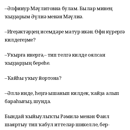
–Әлфинур Мәүлитовна булам. Былар минең
ҡыҙҙарым Әүлиә менән Мәүлиә.
–Игеҙәктәрҙең исемдәре матур икән. Өфөнө күрергә
килдегеҙме?
–Уҡырға инергә,– тип телгә килде оялсан
ҡыҙҙарҙың береһе.
–Ҡайһы уҡыу йортона?
–Әллә инде, һеҙгә ышанып килдек, ҡайҙа алып
бараһығыҙ, шунда.
Бындай ҡыйыулыҡты Рәмилә менән Фаил
шаяртыу тип ҡабул иттеләр шикелле, бер-