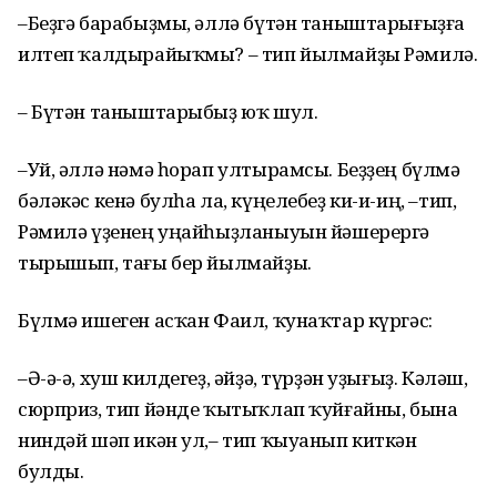
–Беҙгә барабыҙмы, әллә бүтән таныштарығыҙға
илтеп ҡалдырайыҡмы? – тип йылмайҙы Рәмилә.
– Бүтән таныштарыбыҙ юҡ шул.
–Уй, әллә нәмә һорап ултырамсы. Беҙҙең бүлмә
бәләкәс кенә булһа ла, күңелебеҙ ки-и-иң, –тип,
Рәмилә үҙенең уңайһыҙланыуын йәшерергә
тырышып, тағы бер йылмайҙы.
Бүлмә ишеген асҡан Фаил, ҡунаҡтар күргәс:
–Ә-ә-ә, хуш килдегеҙ, әйҙә, түрҙән уҙығыҙ. Кәләш,
сюрприз, тип йәнде ҡытыҡлап ҡуйғайны, бына
ниндәй шәп икән ул,– тип ҡыуанып киткән
булды.