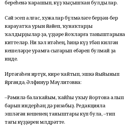
береһенә ҡарашып, күҙ ҡыҫышҡан булдылар.
Сәй эсеп алғас, хужалар бүлмәләге берҙән-бер
карауатҡа урын йәйеп, ҡунаҡтарҙы
ҡалдырҙылар ҙа, үҙҙәре йоҡларға таныштарына
киттеләр. Ни хәл итәһең, һиңә күҙ төбәп килгән
кешеләрҙе урамға сығарып ебәреп булмай ҙа
инде.
Иртәгәһен иртүк, кире ҡайтып, эшкә йыйынып
йөрөгәндә, Әлфинур Мәүлитовна:
–Рәмилә балаҡайым, ҡайһы уҡыу йортона алып
барып индерһәң дә ризабыҙ. Редакцияла
эшләгән кешенең таныштары күп була, –тип
тағы күҙҙәрен мөлдөрәтте.