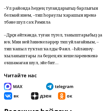
–Ул районда һеҙҙең туғандарығыҙ барлығын
белмәй инем, –тип һораулы ҡарашын иренә
төбәне шул саҡ Рәмилә.
–Дөрөҫөн әйткәндә, туған түгел, таныштарыбыҙ ҙа
юҡ. Мин ней һинекеләрҙер тип уйлағайным, –
тип ҡапыл туҡтап ҡалды Фаил. –Һөйләшеү-
ҡыланыштары ла беҙҙең яҡ кешеләренекенә
оҡшамаған шул, эйе бит…
Читайте нас