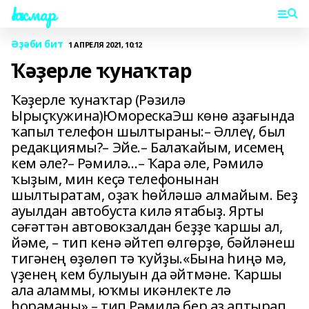
Һаҡмар
Әҙәби бит
1 АПРЕЛЯ 2021, 10:12
Ҡәҙерле ҡунаҡтар
Ҡәҙерле ҡунаҡтар (Рәзилә
Ырыҫҡужина)ЮморескаЭш көнө аҙағында
ҡапыл телефон шылтыраны:– Әллеү, был
редакциямы?– Эйе.– Балаҡайым, исемең
кем әле?– Рәмилә…– Ҡара әле, Рәмилә
ҡыҙым, мин кеҫә телефонынан
шылтыратам, оҙаҡ һөйләшә алмайым. Беҙ
ауылдан автобуста килә ятабыҙ. Ярты
сәғәттән автовокзалдан беҙҙе ҡаршы ал,
йәме, – тип кенә әйтеп өлгөрҙө, бәйләнеш
тигәнең өҙөлөп тә ҡуйҙы.«Бына һиңә мә,
үҙенең кем булыуын да әйтмәне. Ҡаршы
ала аламмы, юҡмы икәнлекте лә
һораманы»,– тип Рәмилә бер аҙ аптырап