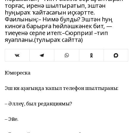
торғас, иренә шылтыратып, эштән
һуңыраҡ ҡайтасағын иҫкәртте.
Фаилының:– Нимә булды? Эштән һуң
киноға барырға һөйләшкәнек бит, —
тиеүенә серле итеп:–Сюрприз! –тип
яуапланы.(тулыраҡ сайтта)
Юмореска
Эш көнө аҙағында ҡапыл телефон шылтыраны:
– Әллеү, был редакциямы?
– Эйе.