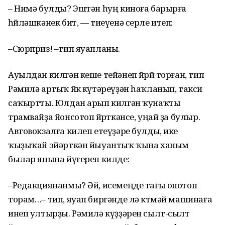
– Нимә булды? Эштән һуң киноға барырға
һөйләшкәнек бит, — тиеүенә серле итеп:
–Сюрприз! –тип яуапланы.
Ауылдан килгән кеше тейәнеп йөрөй торған, тип
Рәмилә артыҡ йөк күтәреүҙән һаҡланып, такси
саҡыртты. Юлдан арып килгән ҡунаҡты
трамвайҙа йонсотоп йөрөткәнсе, уңай ҙа булыр.
Автовокзалға килеп етеүҙәре булды, ике
ҡыҙыҡай эйәрткән йыуантыҡ ҡына ханым
былар янына йүгереп килде:
–Редакциянанмы? Әй, исемеңде тағы онотоп
торам…– тип, яуап биргәнде лә көтмәй машинаға
инеп ултырҙы. Рәмилә күҙҙәрен сылт-сылт