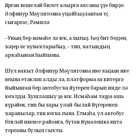
йөрөгән кешеләй билет алырға аҡсаны үҙе бирҙе.
Әлфинур Мәүлитовна уңайһыҙланған төҫ
сығарғас, Рәмилә:
–Уның бер нәмәһе лә юҡ, алығыҙ. Һеҙ бит беҙҙең
ҡәҙерле ҡунаҡтарыбыҙ, – тип, ҡатындың
арҡаһынан һыйпаны.
Шул ваҡыт Әлфинур Мәүлитовна ике ҡыҙын ике
яғына етәкләп алды ла, платформала китергә
йыйынған бер автобусҡа йүгереп барып инде лә
юғалды. Хушлашыу ҙа юҡ. Исмаһам тәҙрә аша
күрәйек, тип былары улай-былай йүгеренеп
ҡаранылар, тик юҡҡа ғына. Етмәһә, ул автобус
бөтөнләй икенсе районға, бүтән йүнәлешкә китә
торғаны булып сыҡты.