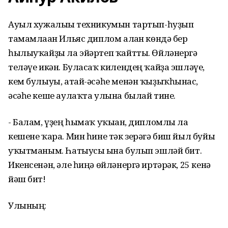
Ауыл хужалығы техникумын тартып-һуҙып
тамамлаған Ильяс диплом алған көндә бер
һылыуҡайҙы ла эйәртеп ҡайтты. Өйләнергә
теләүе икән. Буласаҡ килендең ҡайҙа эшләүе,
кем булыуы, атай-әсәһе менән ҡыҙыҡһынғас,
әсәһе кеше аулаҡта улына былай тине.
- Балам, үҙең һымаҡ уҡыған, дипломлы ла
кешене ҡара. Мин һине тәк зерәгә биш йыл буйы
уҡытманым. Һатыусы ғына булып эшләй бит.
Икенсенән, әле һиңә өйләнергә иртәрәк, 25 кенә
йәш бит!
Улының: