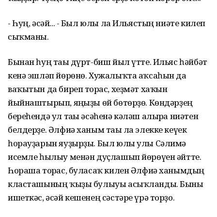
- Һуң, әсәй... - Был юлы ла Ильястың ниәте килеп
сыҡманы.
Бынан һуң тағы дүрт-биш йыл үтте. Ильяс һәйбәт
кенә эшләп йөрөнө. Хужалыҡта аҡсаһын да
ваҡытын да биреп торғас, хеҙмәт хаҡын
йыйнаштырып, яңғыҙы өй бөтөрҙө. Көндәрҙең
береһендә ул тағы әсәһенә кәләш алырға ниәтен
белдерҙе. Әлфиә ханым тағы ла элекке кеүек
һорауҙарын яуҙырҙы. Был юлы улы Сәлимә
исемле һылыу менән дуҫлашып йөрөүен әйтте.
Һораша торғас, буласаҡ килен Әлфиә ханымдың
класташының ҡыҙы булыуы асыҡланды. Быны
ишеткәс, әсәй кешенең сәстәре үрә торҙо.