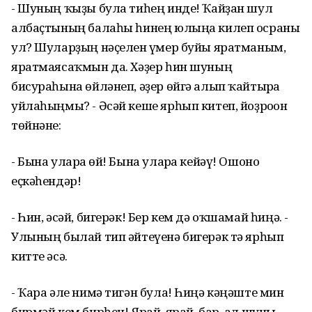
- Шуның ҡыҙы була тиһең инде! Ҡайҙан шул
албаҫтының балаһы һинең юлыңа килеп осраны
ул? Шуларҙың нәҫелен ғүмер буйы яратманым,
яратмаясаҡмын да. Хәҙер һин шуның
бисураһына өйләнеп, әҙер өйгә алып ҡайтырға
уйлаһыңмы? - Әсәй кеше ярһып китеп, йоҙроғон
төйнәне:
- Бына уларға өй! Бына уларға кейәү! Ошоно
еҫкәһендәр!
- Һин, әсәй, бигерәк! Бер кем дә оҡшамай һиңә. -
Улының былай тип әйтеүенә бигерәк тә ярһып
китте әсә.
- Ҡара әле нимә тигән була! Һиңә кәңәште мин
бирмәй кем бирһен! Ярай, ярай, бар, ал шуны.