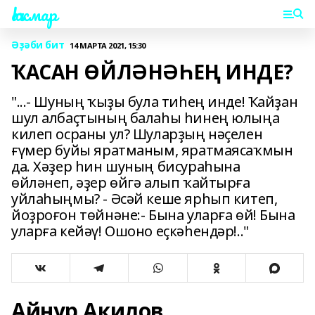
Һаҡмар
Әҙәби бит
14 МАРТА 2021, 15:30
ҠАСАН ӨЙЛӘНӘҺЕҢ ИНДЕ?
"...- Шуның ҡыҙы була тиһең инде! Ҡайҙан
шул албаҫтының балаһы һинең юлыңа
килеп осраны ул? Шуларҙың нәҫелен
ғүмер буйы яратманым, яратмаясаҡмын
да. Хәҙер һин шуның бисураһына
өйләнеп, әҙер өйгә алып ҡайтырға
уйлаһыңмы? - Әсәй кеше ярһып китеп,
йоҙроғон төйнәне:- Бына уларға өй! Бына
уларға кейәү! Ошоно еҫкәһендәр!.."
Айнур Акилов