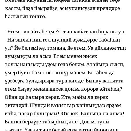
ҡасты, йөҙө йәмрәйҙе, асыуланыуҙан ирендәре
һалынып төштө.
- Етем тип әйтәһеңме? - тип ҡабатлап һораны ул.
- Ни эшләп һин гел шундай әҙәмдәрҙе табаһың
ул? Йә белемһеҙ, томана, йә етем. Уға өйләнәм тип
ауыҙыңды ла асма. Етем менән нисек
толланғанымды үҙем генә беләм. Атайыңа сығып,
ғүмер буйы бәхет остоғо күрмәнем. Бөтәһен дә
үҙебеҙгә булдырырға тура килде. Бынау ваҡытта
етем быҙау менән нисек донъя ҡорорға әйтәһең?
Өйөн дә һалырға кәрәк. Ите, майы ла кәрәк
тигәндәй. Шундай ваҡыттар ҡайныңдар ярҙам
итһә, насар булырмы! Юҡ, юҡ! Башыңа ла алма!
Башҡа берәүҙе табырһың әле! Донъя тулы
ҡыҙҙар. Үҙеңә тиңе берәй ерҙә көтөп йөрөр әле...