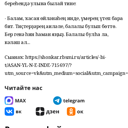
береһендә улына былай тине:
- Балам, ҡасан өйләнәһең инде, ғүмерең үтеп бара
бит. Тиҫтерҙәрең ғаиләле, балалы булып бөттө.
Бер генә һин һаман яңғыҙ. Балалы булһа ла,
кәләш ал...
Сығанаҡ: https://shonkar.rbsmi.ru/articles/-bi-
t/ASAN-YL-N-E-INDE-715697/?
utm_source=vk&utm_medium=social&utm_campaign=
Читайте нас