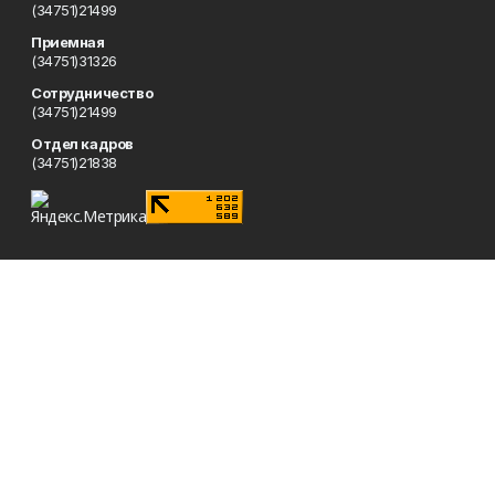
(34751)21499
Приемная
(34751)31326
Сотрудничество
(34751)21499
Отдел кадров
(34751)21838