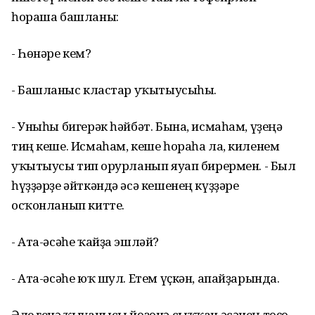
һораша башланы:
- Һөнәре кем?
- Башланғыс кластар уҡытыусыһы.
- Уныһы бигерәк һәйбәт. Бына, исмаһам, үҙеңә
тиң кеше. Исмаһам, кеше һораһа ла, киленем
уҡытыусы тип ғорурланып яуап бирермен. - Был
һүҙҙәрҙе әйткәндә әсә кешенең күҙҙәре
осҡонланып китте.
- Ата-әсәһе ҡайҙа эшләй?
- Ата-әсәһе юҡ шул. Етем үҫкән, апайҙарында.
Әле генә ҡыуанысы йөҙөнә сыҡҡан әсәнең төҫө