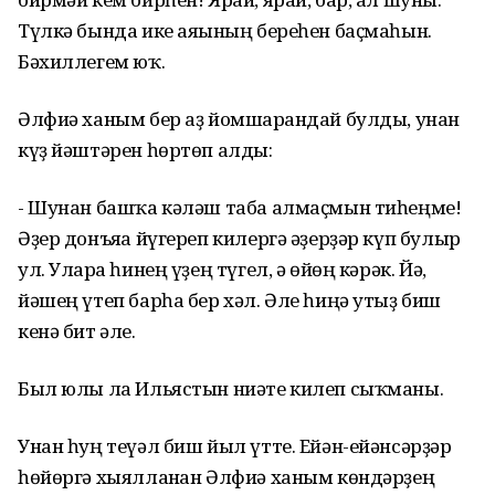
Түлкә бында ике аяғының береһен баҫмаһын.
Бәхиллегем юҡ.
Әлфиә ханым бер аҙ йомшарғандай булды, унан
күҙ йәштәрен һөртөп алды:
- Шунан башҡа кәләш таба алмаҫмын тиһеңме!
Әҙер донъяға йүгереп килергә әҙерҙәр күп булыр
ул. Уларға һинең үҙең түгел, ә өйөң кәрәк. Йә,
йәшең үтеп барһа бер хәл. Әле һиңә утыҙ биш
кенә бит әле.
Был юлы ла Ильястын ниәте килеп сыҡманы.
Унан һуң теүәл биш йыл үтте. Ейән-ейәнсәрҙәр
һөйөргә хыялланған Әлфиә ханым көндәрҙең