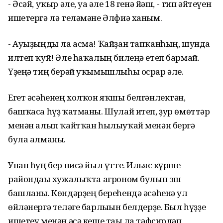
- Әсәй, уҡыр әле, уға әле 18 генә йәш, - тип әйтеүен
ишетергә лә теләмәне Әлфиә ханым.
- Ауыҙыңды ла асма! Ҡайҙан тапҡанһың, шунда
илтеп ҡуй! Әле һаҡалың билеңә етеп бармай.
Үҙеңә тиң берәй уҡымышлыһы осрар әле.
Егет әсәһенең холҡон яҡшы белгәнлектән,
башҡаса һүҙ ҡатманы. Шулай итеп, ҙур өмөттәр
менән алып ҡайтҡан һылыуҡай менән бергә
була алманы.
Унан һуң бер нисә йыл үтте. Ильяс күрше
райондағы хужалыҡта агроном булып эш
башланы. Көндәрҙең береһендә әсәһенә ул
өйләнергә теләге барлығын белдерҙе. Был һүҙҙе
ишетеү менән әсә кеше тағы ла тәфсирләп