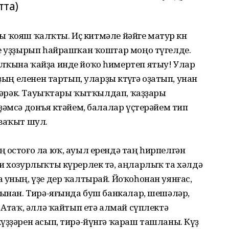
тта)
ағы ҡояш ҡалҡты. Иҫ китмәле йәйге матур көн
һе уҙҙырып һайрашҡан ҡоштар моңо түгелде.
лҡына ҡайҙа инде йоҡо һимертеп ятыу! Улар
ҙың еленен тартып, уларҙы көтөүгә оҙатып, унан
т кәрәк. Тауыҡтары ҡытҡылдап, ҡаҙҙары
ҙәмсә донъя көтәйем, балалар үҫтерәйем тип
 ваҡыт шул.
 остоғо ла юҡ, ауыл ерендә таң һирпелгән
һи хозурлыҡты күрерлек тә, аңларлыҡ та хәлдә
 уның, үҙе дер ҡалтырай. Йоҡоһонан уянғас,
шынан. Тирә-яғында буш банкалар, шешәләр,
 Атаҡ, әллә ҡайтып етә алмай сүплектә
үҙҙәрен асып, тирә-йүнгә ҡараш ташланы. Күҙ