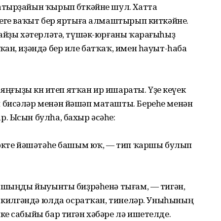
тырҙайын ҡырып бөткәйне шул. Хатта
теге ваҡыт бер яртыға алмаштырып киткәйне.
райҙы хәтерләтә, түшәк-юрғаны ҡарағыһыҙ
ан, иҙәндә бер иле батҡаҡ, имен һауыт-һаба
 яңғыҙы көн итеп ятҡан ир ишараты. Үҙе кеүек
 бисәләр менән йәшәп маташты. Береһе менән
. Ысын булһа, бахыр әсәһе:
ҙәкте йәшәтәһе башым юҡ, — тип ҡаршы булып
башыңды йыуынты биҙрәһенә тығам, — тигән,
п килгәндә юлда осратҡан, тинеләр. Уныһының
е сабыйы бар тигән хәбәре лә ишетелде.