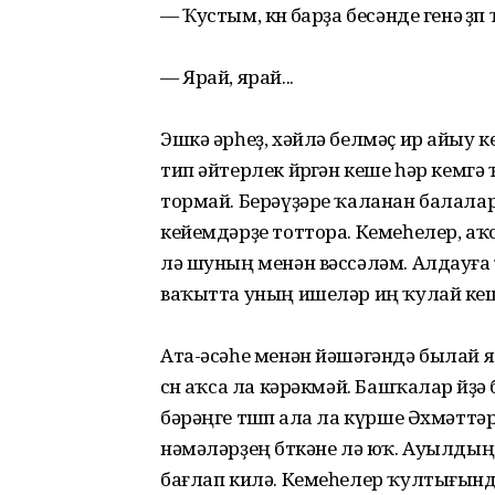
— Ҡустым, көнө барҙа бесәнде генә өҙө
— Ярай, ярай...
Эшкә әрһеҙ, хәйлә белмәҫ ир айыу 
тип әйтерлек йөрөгән кеше һәр кемг
тормай. Берәүҙәре ҡаланан балал
кейемдәрҙе тоттора. Кемеһелер, аҡ
лә шуның менән вәссәләм. Алдауға 
ваҡытта уның ишеләр иң ҡулай ке
Ата-әсәһе менән йәшәгәндә былай 
өсөн аҡса ла кәрәкмәй. Башҡалар өйҙә
бәрәңге төшөп ала ла күрше Әхмәттәр
нәмәләрҙең бөткәне лә юҡ. Ауылдың
бағлап килә. Кемеһелер ҡултығын