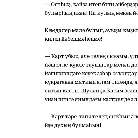
— Оятһыҙ, ҡайҙа итеп бөттөң әйбер
булырһың икән! Ни ҡулың менән йо
Кемдәлер өмәлә булып, ауыҙы ҡыҙып
килеп йәбешмәһенме!
— Ҡарт убыр, әле телең сығамы, үл
йәшелле-күкле тауыштар менән до
йәшнәгәндәге кеүек зәһәр осҡондар 
күкрәгенән матҡып алам тигәндә, 
сығып ҡасты. Шулай ҙа Ҡасим әсәнең
унан плитә янындағы кәстрүлде элә
— Ҡарт тәре, тағы телең сыҡһын ә
өйҙә духың булмаһын!