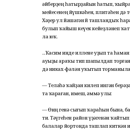
әйберҙең һатырҙайын һатып, ҡыйра
мейесенең йүшкәһен, плитәһен дә 
Хәҙер ул йәшәгән өй ташландыҡ һа
булып ҡайыш кеүек кейеҙләнеп ҡатҡ
ла юҡ.
...Ҡасим инде иллене уҙып та һаман
ауыҙы араҡы тип шапылдап торған
дә никах-фәлән уҡытып торманылар
— Теләһә ҡайҙан килеп ингән берә
та ҡараған, имеш, әммә улы:
— Өнөң генә сығып ҡараһын бына, 
ти. Тәүгеһен район үҙәгенән ҡайты
балалар йортонда ташлап киткән ик