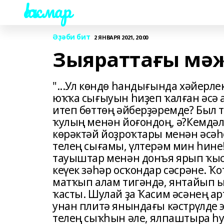
Һаҡмар
Әҙәби бит
2 ЯНВАРЯ 2021, 20:00
Зыяраттағы мә
"...Ул көндө һандығында хәйер
юҡҡа сығыуын һиҙеп ҡалған әсә
итеп бөттөң әйберҙәремде? Был 
ҡулың менән йоғондоң, ә?Кемдәл
көрәктәй йоҙроҡтары менән әсә
телең сығамы, үлтерәм мин һине
тауыштар менән донъя ярып ҡыс
кеүек зәһәр осҡондар сәсрәне. Ҡо
матҡып алам тигәндә, янтайып ы
ҡасты. Шулай ҙа Ҡасим әсәнең ар
унан плитә янындағы кәстрүлде э
телең сыҡһын әле, ялпаштыра һу