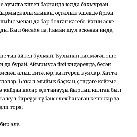
е ауылға китеп барғанда юлда бахмурҙан
 Ҡырмыҫҡалы яғынан, оҫталыҡ эшендә йөрөгән
ныһы менән дә бар белгән кәсебе, йәғни эске
ды. Был бисәһе лә, һаман шул эскенән инде,
е тип әйтеп булмай. Ҡулынан килмәгән эше
н да бурай. Айырыуса йәй көндәрендә, бесән
менән алып китәләр, килтереп ҡуялар. Хатта
ләләр. Һаҡал-мыйыҡ баҫҡан, өҫтөндәге кейеме
ә ҡайҙан насар еҫе танауҙы йыртып килгән был
та ҡул биреүҙе түбәнселек һанаған кешеләр ҙә
лөп тора.
бир әле.