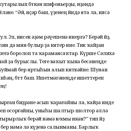
ҡутарылып бөткән шифоньерҙы, иҙәндә
е. “Әй, иҫәр баш, үҙенең өйөндә ята ла, кисә
. Эх, нисек әҙәм рәүешенә инергә? Берәй йөҙ,
 һин дә мин булыр ҙа китер ине. Тик ҡайҙан
шегә боролоп та ҡарамаясаҡтар. Күрше Сәлихә
лай ҙа бурыслы. Теге ваҡыт ҡына бесәнеңде
ҡуймай бер яртыһын алып киткәйне. Шунан
нһәң, бөттө баш. Ишетмәгәнеңде ишеттереп
ең!
ырған биҙрәне асып ҡарағайны ла, ҡайҙа инде
беп осорғайны, уныһы шалтыр-шолтор әллә
ырырлыҡ берәй нәмә юҡмы икән?” тип өйҙө
бер нәмә лә күҙенә салынманы. Барлыҡ