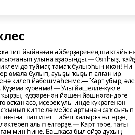
жлес
леккә тип йыйнаған әйберҙәренең шаҡтайы
 асырғанып улына аҙарынды.— Оятһыҙ, ҡай
тиклем дә туймаҫ тамаҡ булырһың икән! Ни
ер өмәлә булып, ауыҙы ҡыҙып алған ир
һенә килеп йәбешмәһенме!— Ҡарт убыр, әле
! Күҙемә күренмә! — Улы йәшелле-күкле
ҡырҙы, күҙҙәренән йәшен йәшнәгәндәге
то осҡан әсә, иҫерек улы инде күкрәгенән
сҡынып китте лә мейес артынан саҡ сығып
т яғына шап итеп тибеп ҡалырға өлгөрҙө,
ләктереп алып елгәрҙе.— Ҡарт тәре, тағы
ғам мин һине. Башҡаса был өйҙә духың