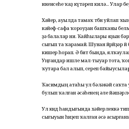
икенсеһе ҡаҙ күтәреп килә... Улар 
Хәйер, ауылда тамаҡ төбөн уйлап ҡы
кәйеф-сафа ҡороуҙан башҡаны белмә
ҙә балалар ни. Ҡайһылары яҙын бәр
сығып та ҡарамай. Шунан йөрөйҙәр өй
кишер һорап. Ә бит бында, ялҡаулан
Уңғандар ишле мал-тыуар тота, ҡо
ҡутара бал алып, сереп байыусылар
Ҡасимдың атаһы ул бәләкәй саҡта у
булып ҡалған әсәһенең әле йәшәрле
Ул көндө һандығында хәйерлеккә т
сығыуын һиҙеп ҡалған әсә асырған