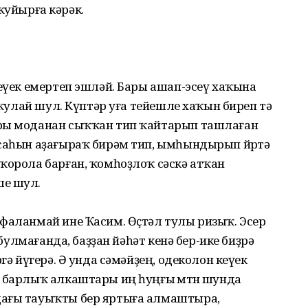
п ҡуйырға кәрәк.
кеүек емертеп эшләй. Бары ашап-эсеү хаҡына
ә ҡулай шул. Күптәр уға тейешле хаҡын биреп тә
ары моданан сыҡҡан тип ҡайтарып ташлаған
саһын аҙағыраҡ бирәм тип, ымһындырып йөрөтә
ҡорола барған, ҡомһоҙлоҡ сәскә атҡан
ше шул.
яфаланмай ине Ҡасим. Өҫтәл тулы ризыҡ. Эсер
 булмағанда, баҙҙан йәһәт кенә бер-ике биҙрә
гә йүгерә. Ә унда сәмәйҙең, одеколон кеүек
 барлыҡ алкаштары иң һуңғы өмөтөн шунда
дағы тауыҡты бер яртыға алмаштыра,