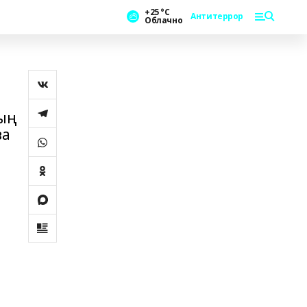
+25 °С
Антитеррор
Облачно
ның
ҙа