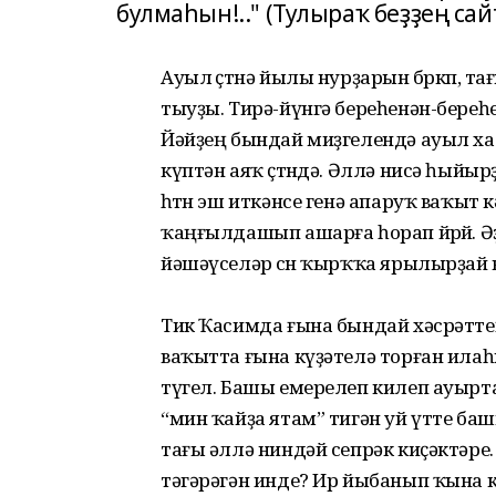
булмаһын!.." (Тулыраҡ беҙҙең сай
Ауыл өҫтөнә йылы нурҙарын бөркөп, т
тыуҙы. Тирә-йүнгә береһенән-бере
Йәйҙең бындай миҙгелендә ауыл ха
күптән аяҡ өҫтөндә. Әллә нисә һыйыр
һөтөн эш иткәнсе генә апаруҡ ваҡы
ҡаңғылдашып ашарға һорап йөрөй. Ә
йәшәүселәр өсөн ҡырҡҡа ярылырҙай
Тик Ҡасимда ғына бындай хәсрәттең
ваҡытта ғына күҙәтелә торған ила
түгел. Башы емерелеп килеп ауырта
“мин ҡайҙа ятам” тигән уй үтте ба
тағы әллә ниндәй сепрәк киҫәктәре.
тәгәрәгән инде? Ир йыбанып ҡына к