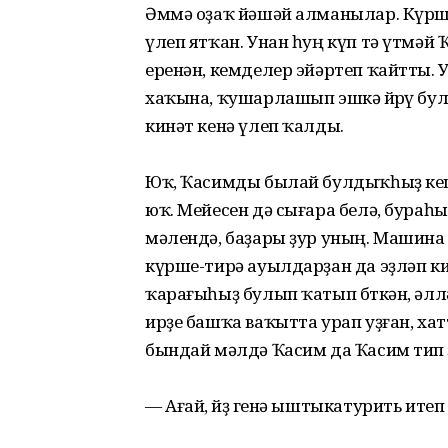
Әммә оҙаҡ йәшәй алманылар. Күрш
үлеп ятҡан. Унан һуң күп тә үтмәй
еренән, кемделер эйәртеп ҡайтты. У
хаҡына, ҡушарлашып эшкә йөрөү бул
кинәт кенә үлеп ҡалды.
Юҡ, Ҡасимды былай булдыҡһыҙ кеш
юҡ. Мейесен дә сығара белә, бураһы
мәлендә, баҙары ҙур уның. Машина 
күрше-тирә ауылдарҙан да эҙләп ки
ҡарағыһыҙ булып ҡатып бөткән, әлл
ирҙе башҡа ваҡытта урап уҙған, хат
бындай мәлдә Ҡасим да Ҡасим тип өҙө
— Ағай, өйҙө генә ыштыкатурить итеп 