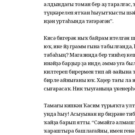
алдындағы томан бер аҙ таралғас, 
түңкәрелеп ятҡан һыуытҡысты шәйлән
иҙән уртаһында тәгәрәгән”.
Кисә бигерәк ныҡ байрам ителгән шул
юҡ, ике йөҙ грамм ғына табылғанда,
табаһың? Магазинда бер тинһеҙ ке
инәйҙә барҙыр ҙа инде, әммә уға бы
килтереп бирермен тип ай-вайына 
бирле айнығаны юҡ. Хәҙер тағы ла и
сығарасаҡ. Ник тыуғаныңа үкенерһ
Тамағы кипкән Ҡасим түрьяҡта улт
унда һыу! Асыуынан ир биҙрәне ти
ҡайҙа барып ятты. “Сәмәйгә алмашт
ҡараштыра башлағайны, имен генә 