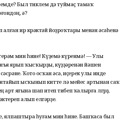
ҙәремде? Был тиклем дә туймаҫ тамаҡ
ғондоң, ә?
 алған ир көрәктәй йоҙроҡтары менән әсәһенә
терәм мин һине! Күҙемә күренмә! — Улы
нъя ярып ҡысҡырҙы, күҙҙәренән йәшен
сәсрәне. Ҡото осҡан әсә, иҫерек улы инде
янтайып ысҡынып китте лә мейес артынан саҡ
 арт яғына шап итеп тибеп ҡалырға өлгөрҙө,
ктереп алып елгәрҙе.
ле, ялпаштыра һуғам мин һине. Башҡаса был