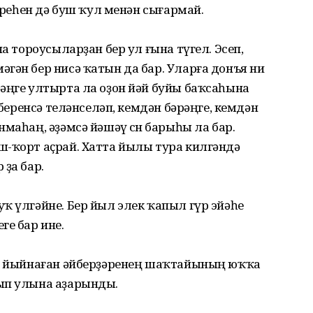
береһен дә буш ҡул менән сығармай.
на тороусыларҙан бер ул ғына түгел. Эсеп,
гән бер нисә ҡатын да бар. Уларға донъя ни
әңге ултырта ла оҙон йәй буйы баҡсаһына
 беренсә теләнселәп, кемдән бәрәңге, кемдән
маһаң, әҙәмсә йәшәү өсөн барыһы ла бар.
ш-ҡорт аҫрай. Хатта йылы тура килгәндә
 ҙа бар.
ҡ үлгәйне. Бер йыл элек ҡапыл гүр эйәһе
ге бар ине.
ип йыйнаған әйберҙәренең шаҡтайының юҡҡа
ып улына аҙарынды.