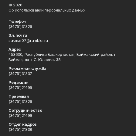
© 2026
Об использовании персональных данных
Телефон
(34751)31326
Эл. почта
sakmar07@rambler.ru
Адрес
453630, Республика Башкортостан, Баймакский район, г.
Баймак, пр-т С. Юлаева, 38
Рекламная служба
(34751)31337
Редакция
(34751)21499
Приемная
(34751)31326
Сотрудничество
(34751)21499
Отдел кадров
(34751)21838