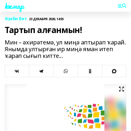
Һаҡмар
Әҙәби бит
23 ДЕКАБРЯ 2020, 14:55
Тартып алғанмын!
Мин – әхирәтемә, ул миңә аптырап ҡарай.
Янымда ултырған ир миңә яман итеп
ҡарап сығып китте...