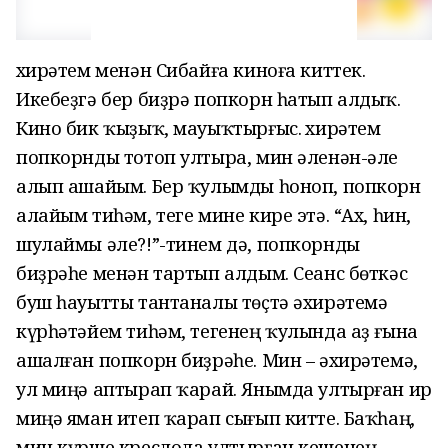
Әхирәтем менән Сибайға киноға киттек.
Икебеҙгә бер биҙрә попкорн һатып алдыҡ.
Кино бик ҡыҙыҡ, мауыҡтырғыс. Әхирәтем
попкорнды тотоп ултыра, мин әленән-әле
алып ашайым. Бер ҡулымды һоноп, попкорн
алайым тиһәм, теге мине кире этә. “Ах, һин,
шулаймы әле?!”-тинем дә, попкорнды
биҙрәһе менән тартып алдым. Сеанс бөткәс
буш һауытты тантаналы төҫтә әхирәтемә
күрһәтәйем тиһәм, тегенең ҡулында аҙ ғына
ашалған попкорн биҙрәһе. Мин – әхирәтемә,
ул миңә аптырап ҡарай. Янымда ултырған ир
миңә яман итеп ҡарап сығып китте. Баҡһаң,
мин күрше креслола ултырған кешенең