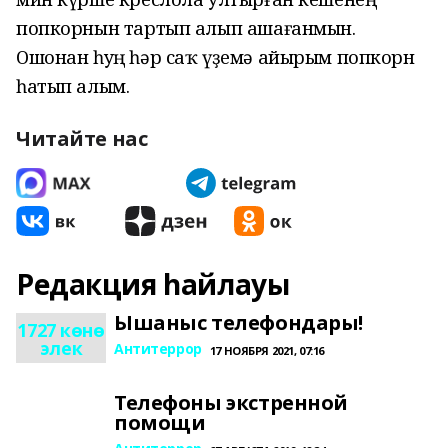
попкорнын тартып алып ашағанмын.
Ошонан һуң һәр саҡ үҙемә айырым попкорн
һатып алым.
Читайте нас
Редакция һайлауы
Ышаныс телефондары!
1727 көнө
элек
Антитеррор
17 НОЯБРЯ 2021, 07:16
Телефоны экстренной
помощи