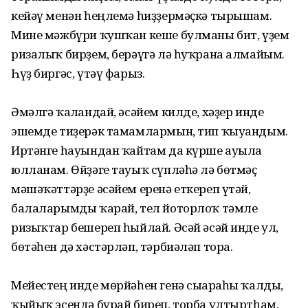
кейәү менән һеңлемә һиҙҙермәҫкә тырышам.
Мине мәжбүри ҡушҡан кеше булманы бит, үҙем
ризалыҡ бирҙем, берәүгә лә һуҡрана алмайым.
Һүҙ биргәс, үтәү фарыз.
Әмәлгә ҡалғандай, әсәйем килде, хәҙер инде
эшемде тиҙерәк тамамлармын, тип ҡыуандым.
Иртәнге һауындан ҡайтам да күрше ауылға
юлланам. Өйҙәге тауыҡ сүпләһә лә бөтмәҫ
мәшәҡәттәрҙе әсәйем еренә еткереп үтәй,
балаларымды ҡарай, тел йоторлоҡ тәмле
ризыҡтар бешереп һыйлай. Әсәй әсәй инде ул,
бөтәһен дә хәстәрләп, тәрбиәләп тора.
Мейестең инде мөрйәһен генә сығараһы ҡалды,
ҡыйыҡ эсендә бурай биреп, торба ултыртһам,