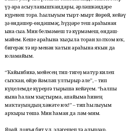
үҙ-ара асыула­ныш­ҡан­дары, әрләшкәндәре
күренеп тора. Һылыуым тырт-мырт йөрөй, кейәү
ҙә өндәшер-өндәшмәҫ, һүҙҙәре теш араһынан
ғына сыға. Мин белмә­меш тә күрмәмеш, өндәш­
мәйем. Кеше араһына ҡыҫыла торған холҡом юҡ,
бигерәк тә ир менән ҡатын араһына яҡын да
юламайым.
“Ҡайынбикә, мейесең тип-тигеҙ матур килеп
сыҡҡан, өйҙө йәмләп ултырыр әле”, – тип
күңелемде күрергә тырыша кейәүем. “Һалпы
яғына һалам ҡыҫтырма, апайыма һинең
маҡтауыңдың хәжәте юҡ!” – тип һылыуым
арҡыры төшә. Мин һаман да ләм-мим.
Ярай, донъя бит ул, эләгешеп тә алырҙар,