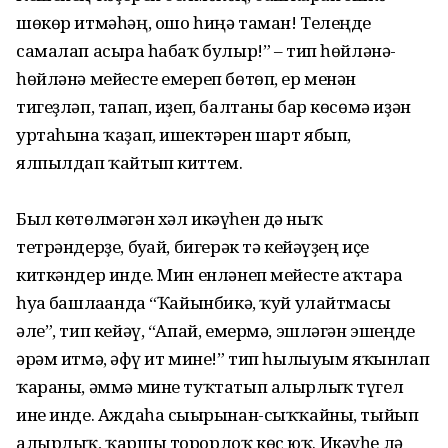
шөкөр итмәһәң, ошо һиңә таман! Телеңде
самалап асырға һабаҡ булыр!” – тип һөйләнә-
һөйләнә мейесте емереп бөтөп, ер менән
тигеҙләп, тапап, иҙеп, балтаны бар көсөмә иҙән
уртаһына ҡаҙап, ишектәрен шарт ябып,
ялпылдап ҡайтып киттем.
Был көтөлмәгән хәл икәүһен дә ныҡ
тетрәндерҙе, буғай, бигерәк тә кейәүҙең иҫе
киткәндер инде. Мин енләнеп мейесте аҡтара
һуға башлағанда “Ҡайынбикә, ҡуй улайтмасы
әле”, тип кейәү, “Апай, емермә, эшләгән эшеңде
әрәм итмә, ғәфү ит мине!” тип һылыуым яҡынлап
ҡараны, әммә мине туҡтатып алырлыҡ түгел
ине инде. Аждаһа сығырынан-сыҡҡайны, тыйып
алырлыҡ, ҡаршы торорлоҡ көс юҡ. Икәүһе лә