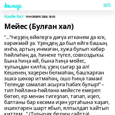
Һаҡмар
Әҙәби бит
19 НОЯБРЯ 2020, 18:30
Мейес (Булған хәл)
"...“Һеҙҙең өйөгөҙгә дәғүә иткәнем дә юҡ,
кәрәкмәй ҙә. Үҙеңдең дә был өйгә башың
инһә, артың инмәгән, хужа булып хәбәр
һөйләһәң дә, һинеке түгел, совхоздыҡы.
Бына һиңә өй, бына һиңә мейес,
ҡулыңдан килһә, үҙең сығар ҙа ал!
Кешенең ҡәҙерен белмәһәң, башҡарған
эшкә шөкөр итмәһәң, ошо һиңә таман!
Телеңде самалап асырға һабаҡ булыр!” –
тип һөйләнә-һөйләнә мейесте емереп
бөтөп, ер менән тигеҙләп, тапап, иҙеп,
балтаны бар көсөмә иҙән уртаһына ҡаҙап,
ишектәрен шарт ябып, ялпылдап ҡайтып
киттем..." (Тулыраҡ беҙҙең сайтта).