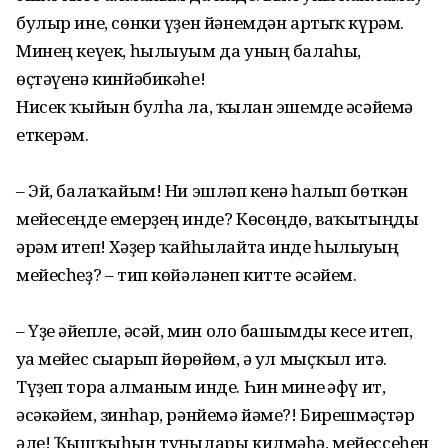
булыр ине, сөнки үҙен йәнемдән артыҡ күрәм.
Минең кеүек, һылыуым да уның балаһы,
өҫтәүенә кинйәбикәһе!
Нисек ҡыйын булһа ла, ҡылған эшемде әсәйемә
еткерәм.
– Эй, балаҡайым! Ни эшләп кенә һалып бөткән
мейесеңде емерҙең инде? Көсөңдө, ваҡытыңды
әрәм итеп! Хәҙер ҡайһылайта инде һылыуың
мейесһеҙ? – тип көйәләнеп китте әсәйем.
– Үҙе ғәйепле, әсәй, мин оло башымды кесе итеп,
уға мейес сығарып йөрөйөм, ә ул мыҫҡыл итә.
Түҙеп тора алманым инде. Һин мине ғәфү ит,
әсәкәйем, зинһар, рәнйемә йәме?! Бирешмәҫтәр
әле! Ҡышҡыһын туңғылары килмәһә, мейессеһен