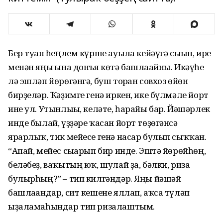
Бер туған һеңлем күрше ауылға кейәүгә сығып, ире
менән яңы ғына донъя көтә башлағайны. Икәүһе
лә эшләп йөрөгәнгә, буш торған совхоз өйөн
бирҙеләр. Ҡәҙимге генә иркен, ике бүлмәле йорт
ине ул. Утынлығы, келәте, һарайы бар. Йәшәрлек
инде былай, үҙҙәре ҡасан йорт төҙөгәнсә
ярарлыҡ, тик мейесе генә насар булып сыҡҡан.
“Апай, мейес сығарып бир инде. Эштә йөрөйһөң,
беләбеҙ, ваҡытың юҡ, шулай ҙа, бәлки, риза
булырһың?” – тип килгәндәр. Яңы йәшәй
башлағандар, сит кешене яллап, аҡса түләп
ыҙаламаһындар тип ризалаштым.