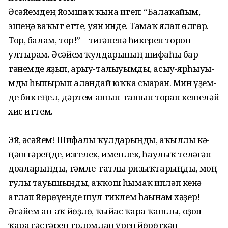
Әсәйемдең йомшаҡ ҡы­на итеп: “Балаҡайым,
эше­ңә ваҡыт етте, уян инде. Тамаҡ ялғап өлгөр.
Тор, балам, тор!” – тигәненә һике­реп тороп
ултырам. Әсәйем ҡулдарының шифа­һы бар
тәнемде яҙып, арыу-талыуымды, асыу-ярһы­у­ы­
м­ды һыпырып алғандай юҡҡа сығарған. Мин үҙем­
де бик еңел, дәртем ашып-ташып торған кешеләй
хис иттем.
Эй, әсәйем! Шифалы ҡулдарыңды, аҡыллы кә­
ңәш­тәреңде, изгелек, именлек, һаулыҡ теләгән
доғаларыңды, тәмле-татлы ризыҡ­тарыңды, моң
тулы тауышыңды, аҡҡош һымаҡ ипләп кенә
атлап йөрөүеңде шул тиклем һағынам хәҙер!
Әсәйем ап-аҡ йөҙлө, ҡыйғас ҡара ҡашлы, оҙон
ҡара сәстәрен толомлап үреп йөрөткән