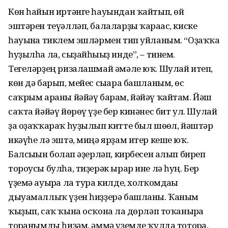
Көн һайын иртәнге һауындан ҡайтып, өй
эштәрен теүәлләп, балаларҙы ҡарағас, киске
һауынға тиклем эшләрмен тип уйланым. “Оҙаҡҡа
һуҙылһа ла, сыҙайһығыҙ инде”, – тинем.
Тегеләрҙең ризалашмай әмәле юҡ. Шулай итеп,
көн дә барып, мейес сығара башланым, өс
саҡрым араны йәйәү барам, йәйәү ҡайтам. Йәш
саҡта йәйәү йөрөү үҙе бер кинәнес бит ул. Шулай
ҙа оҙаҡҡараҡ һуҙылып китте был шөғөл, йәштәр
икәүһе лә эштә, миңә ярҙам итер кеше юҡ.
Балсығын болғап әҙерләп, кирбесен алып биреп
тороу­сы булһа, тиҙерәк ырар ине лә һуң. Бер
үҙемә ауырға ла тура килде, холҡомдағы
дыуамаллыҡ үҙен һиҙҙерә башланы. Ҡаным
ҡыҙып, саҡ ҡына осҡонға ла дөрләп тоҡанырға
торғанымды һиҙәм, әммә үҙемде ҡулда тоторға,