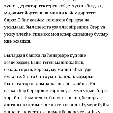
түшелдеректәр тектереп кейҙе. Ауылыбыҙҙың
мәҙәниәт йортона ла милли кейемдәр тегеп
бирҙе. Ә бит әсәйем тегенсегә бер ерҙә лә
уҡымаған, был шөғөлгә үҙаллы өйрәнгән. Әгәр уға
уҡыу эләкһә, тиңе юҡ модельер-дизайнер булыр
ине, моғайын.
Быларҙан башҡа ла һөнәрҙәре күп ине
әсәйебеҙҙең. Баяғы теген машинкаһын,
сепараторын, кер йыуыу машинаһын үҙе
йүнәтте. Хатта бил ауыртҡанда ҡыҙҙырып
йылыта торған лампа ла эшләп алғайны. Ул
сәскән һәр бер орлоҡ гөрләп үҫә, мул уңыш бирә
торғайны. Икмәгенең, бәлештәренең, бешергән
аштарының тәме әле лә тел осонда. Ғүмере буйы
эшләне – кочегар ҙа, икмәк бешереүсе лә, һыу