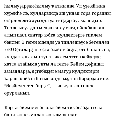
һылыуҙарҙан-һылыу ҡатын ине. Ул үҙе яй ғына
күренһә лә, ҡулдарында эш уйнап тора торғайны,
егәрлелектә ауылда уға тиңдәр булмағандыр.
Төрлө ысулдар менән сигеү сигә, ойоҡбаштан
алып шәл, свитер, юбка, күлдәктәргә тиклем
бәйләй. Ә теген эшендә уға тиңләшеүсе бөтөнләй
юҡ! Оҫталар­ҙан-оҫта әсәйем беҙгә, ете балаһына,
күлдәктән алып тунға тиклем тегеп кейҙерҙе,
хатта атайыма унты ла текте. Кейем дефицит
замандарҙа, өҫтөбөҙҙәге матур күлдәктәргә
ҡарап, ҡайҙан һатып алдығыҙ, тип һорарҙар ине.
“Әсәйем тегеп бирҙе”, – тип яуап­лар инек
ғорурланып.
Ҡартәсәйем менән өләсәйем тик әсәйҙән генә
балитәкле күлдәктәр, камзулдар,