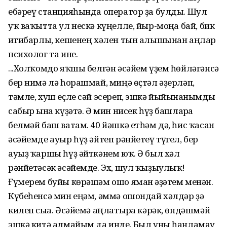
ебәреү станцияһында оператор ҙа булды. Шул
уҡ ваҡытта ул нескә күңелле, йыр-моңға бай, бик
иғтибарлы, кешенең хәлен тын алышынан аңлар
психолог та ине.
...Холҡомдо яҡшы белгән әсәйем үҙем һөйләгәнсә
бер нимә лә һорашмай, миңә өҫтәл әҙерләп,
тәмле, хуш еҫле сәй эсереп, эшкә йыйынғанымды
сабыр ғына күҙәтә. Ә мин нисек һүҙ башларға
белмәй баш ватам. 40 йәшкә етһәм дә, һис ҡасан
әсәйемде ауыр һүҙ әйтеп рәнйетеү түгел, бер
ауыҙ ҡаршы һүҙ әйткәнем юҡ. Ә был хәл
рәнйетәсәк әсәйемде. Эх, шул ҡыҙыулыҡ!
Ғүмерем буйы көрәшәм ошо яман ғәҙәтем менән.
Күбеһенсә мин еңәм, әммә ошондай хәлдәр ҙә
килеп сыға. Әсәйемә аңлатырға кәрәк, өндәшмәй
эшкә китә алмайым да инде. Был уны һанламау