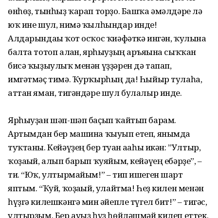
өнһөҙ, тынһыҙ ҡарап торҙо. Башҡа әмәлдәре лә
юҡ ине шул, нимә ҡылһындар инде!
Алдарындағы ҡот осҡос ҡиәфәткә ингән, ҡулына
балта тотоп алған, ярһыуҙың аръяғына сыҡҡан
бисә ҡыҙыулыҡ менән үҙҙәрен дә тапап,
имгәтмәҫ тимә. Ҡурҡырһың да! Һыйыр тулаһа,
аттан яман, тигәндәре шул булалыр инде.
Ярһыуҙан шәп-шәп баҫып ҡайтып барам.
Артымдан бер машина ҡыуып етеп, янымда
туҡтаны. Кейәүҙең бер туған ағаһы икән: ”Ултыр,
ҡоҙағый, алып барып ҡуяйым, кейәүең ебәрҙе”, –
ти. “Юҡ, ултырмайым!” – тип ишеген шарт
яптым. “Ҡуй, ҡоҙағый, улайтма! Һеҙ килен менән
һүҙгә килешкәнгә мин ғәйепле түгел бит!” – тигәс,
ултырҙым. Бер ауыҙ һүҙ һөйләшмәй килеп еттек.