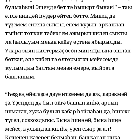
булмаһын! Эшеңде бөт тә һыпырт бынан!” – тағы
әллә ниндәй һүҙҙәр әйтеп бөттө. Минең дә
түҙемем сигенә сыҡты, енем ҡуҙғып, арҡанлап
тыйып тотҡан тәбиғәтем ажғырып килеп сыҡты
ла һылыуым менән кейәү өҫтөнә ябырылды.
Уларға зыян килтермәҫ өсөн мин яңы ғына эшләп
бөткән, әле кибеп тә өлгөрмәгән мейесемде
ҡулымдағы балтам менән емерә, ҡыйрата
башланым.
“Һеҙҙең өйөгөҙгә дәғүә иткәнем дә юҡ, кәрәкмәй
ҙә. Үҙеңдең дә был өйгә башың инһә, артың
инмәгән, хужа булып хәбәр һөйләһәң дә, һинеке
түгел, совхоздыҡы. Бына һиңә өй, бына һиңә
мейес, ҡулыңдан килһә, үҙең сығар ҙа ал!
Кешенең ҡәҙерен белмәһәң, башҡарған эшкә