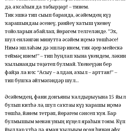
дә, аҡсаһын да табырҙар! – тинем.
Тик эшкә тип сығып барғанда, әсәйемдең күҙ
ҡарашындағы әсенеү, рәнйеү ҡатыш үкенеү
тойғоларын абайлап, йөрәгем телгеләнде. ”Эх,
шул енләнгән минутта әсәйем иҫемә төшһәсе!
Нимә эшләһәм дә эшләр инем, тик әҙер мейескә
теймәҫ инем!” – тип һуңлап ҡына үкендем, ләкин
ҡылынғанды төҙәтеп булмай. Үкенеүҙән бер
файҙа ла юҡ: “Асыу – алдан, аҡыл – арттан!” –
тип бушҡа әйтмәгәндәр шул...
Әсәйемдең, фани донъяны ҡалдырыуына 15 йыл
булып китһә лә, шул саҡтағы күҙ ҡарашы иҫемә
төшһә, йәнем тетрәп, йөрәгем сәнсеп ҡуя. Бар
булмышым менән уның күңел яраһын тоям. Күп
йылдар үтһә лә, яман ҡылығым өсөн һинән ғәфү