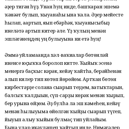
әҙер тигән һүҙ. Унан һуң инде, башҡарған эшемә
ҡәнәғәт булып, ҡыуанаһы ғына ҡала. Әҙер мейесте
һылап, ағартып, яғып ебәрһәк, ҡыуанысыбыҙ
икеләтә артып китер әле. Үҙ ҡулың менән
эшләгә­неңдең уң булыуына ни етә һуң!
Әммә уйламағанда хәл-ваҡиғалар бөтөнләй
икенсе юҫыҡҡа боролоп китте. Ҡыйыҡ эсенә
менергә баҫҡыс кәрәк, кейәү ҡайтһа, берәйһенән
алып килер тип көтөп йөрөйөм. Артҡан бөтөн
кирбестәрҙе соланға сығарып теҙҙем, ватыҡтарын,
балсыҡ ҡалдығын, сүп-сарҙы көрәк менән ҡырып,
бер урынға өйҙөм. Әҙ булһа ла эш кәмеһен, кейәү
менән һылыуыма өйөлгән ҡыйҙы сығарып түгеп,
йыуып алыу ҡыйын булмаҫ тип уйлайым.
Бына улар икәүләшеп ҡайтып инде. Нимәгәлер