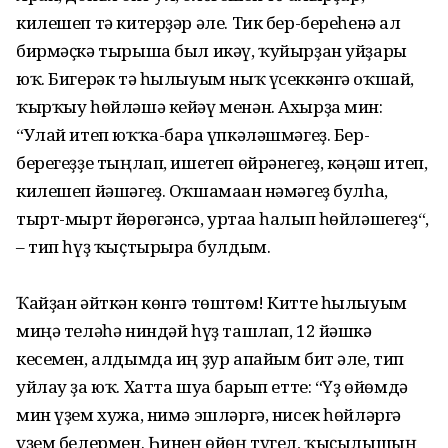
килешеп тә китерҙәр әле. Тик бер-береһенә ал
бирмәҫкә тырыша был икәү, ҡуйырҙан уйҙары
юҡ. Бигерәк тә һылыуым ныҡ үсеккәнгә оҡшай,
ҡырҡыу һөйләшә кейәү менән. Ахырҙа мин:
“Улай итеп юҡҡа-барға үпкәләшмәгеҙ. Бер-
берегеҙҙе тыңлап, ишетеп өйрәнегеҙ, кәңәш итеп,
килешеп йәшәгеҙ. Оҡшамаған нәмәгеҙ булһа,
тырт-мырт йөрөгәнсә, уртаға һалып һөйләшегеҙ“,
– тип һүҙ ҡыҫтырырға булдым.
Ҡайҙан әйткән көнгә төштөм! Китте һылыуым
миңә теләһә ниндәй һүҙ ташлап, 12 йәшкә
кесемен, алдымда иң ҙур апайым бит әле, тип
уйлау ҙа юҡ. Хатта шуға барып етте: “Үҙ өйөмдә
мин үҙем хужа, нимә эшләргә, нисек һөйләргә
үҙем белермен. Һинең өйөң түгел, ҡыҫылышың