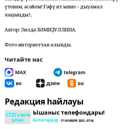
үтенәм, әсәйем! Ғәфү ит мине – дыуамал
ҡыҙыңды!..
Автор: Зилдә ХӘМИҘУЛЛИНА.
Фото интернеттан алынды.
Читайте нас
Редакция һайлауы
Ышаныс телефондары!
1725 көнө
элек
Антитеррор
17 НОЯБРЯ 2021, 07:16