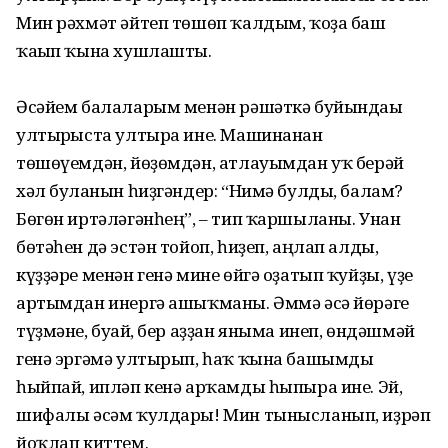
Мин рәхмәт әйтеп төшөп ҡалдым, ҡоҙа баш
ҡағып ҡына хушлашты.
Әсәйем балаларым менән рәшәткә буйындағы
ултырғыста ултыра ине. Машинанан
төшөүемдән, йөҙөмдән, атлауымдан уҡ берәй
хәл булғанын һиҙгәндер: “Нимә булды, балам?
Бөгөн иртәлә­гәнһең”, – тип ҡаршы­ланы. Унан
бөтәһен дә эстән тойоп, һи­ҙеп, аңлап алды,
күҙҙәре менән ге­нә мине өйгә оҙа­тып ҡуйҙы, үҙе
артымдан инергә ашыҡ­маны. Әммә әсә йөрәге
түҙмәне, буғай, бер аҙҙан яныма инеп, өндәшмәй
генә эргәмә ултырып, һаҡ ҡына башымды
һыйпай, ипләп кенә арҡамды һыпыра ине. Эй,
шифалы әсәм ҡулдары! Мин тынысланып, иҙрәп
йоҡлап киттем.