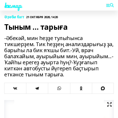
Һаҡмар
Әҙәби бит
21 ОКТЯБРЯ 2020, 14:20
Тыным ... тарыға
-Әбекәй, мин һеҙҙе тулыһынса
тикшерҙем. Тик һеҙҙең анализдарығыҙ ҙа,
барыһы ла бик яҡшы бит.-Уй, врач
балаҡайым, ауырыйым мин, ауырыйым...-
Ҡайһы ерегеҙ ауырта һуң?-Ҡуҙғалып
киткән автобусты йүгереп баҫтырып
еткәнсе тыным тарыға.