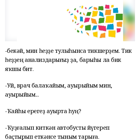
-Әбекәй, мин һеҙҙе тулыһынса тикшерҙем. Тик
һеҙҙең анализдарығыҙ ҙа, барыһы ла бик
яҡшы бит.
-Уй, врач балаҡайым, ауырыйым мин,
ауырыйым...
-Ҡайһы ерегеҙ ауырта һуң?
-Ҡуҙғалып киткән автобусты йүгереп
баҫтырып еткәнсе тыным тарыға.