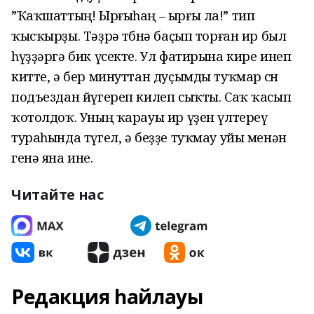
”Ҡаҡшаттың! Ырғыһаң – ырғы ла!” тип
ҡысҡырҙы. Тәҙрә төбөнә баҫып торған ир был
һүҙҙәргә бик үсекте. Ул фатирына кире инеп
китте, ә бер минуттан дуҫымды туҡмар өсөн
подъездан йүгереп килеп сыҡты. Саҡ ҡасып
ҡотолдоҡ. Уның ҡарауы ир үҙен үлтереү
тураһында түгел, ә беҙҙе туҡмау уйы менән
генә яна ине.
Читайте нас
Редакция һайлауы