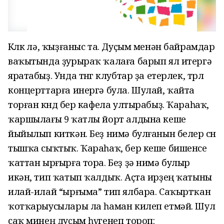
Көлкө лә, ҡыҙғаныс та. Дуҫым менән байрамдар
ваҡытында ҙурыраҡ ҡалаға барып ял итергә
яратабыҙ. Унда төнгө клубтар ҙа етерлек, төрлө
концерттарға инергә була. Шулай, ҡайта
торған көндө бер кафела ултырабыҙ. Ҡараһаҡ,
ҡаршылағы 9 ҡатлы йорт алдына кеше
йыйылып киткән. Беҙ нимә булғанын белер өсөн
тышҡа сыҡтыҡ. Ҡараһаҡ, бер кеше бишенсе
ҡаттан ырғырға тора. Беҙ ҙә нимә булыр
икән, тип ҡатып ҡалдыҡ. Аҫта ирҙең ҡатыны
илай-илай “ырғыма” тип ялбара. Саҡыртҡан
ҡотҡарыусылары ла һаман килеп етмәй. Шул
саҡ минең дуҫым һүгенеп тороп: