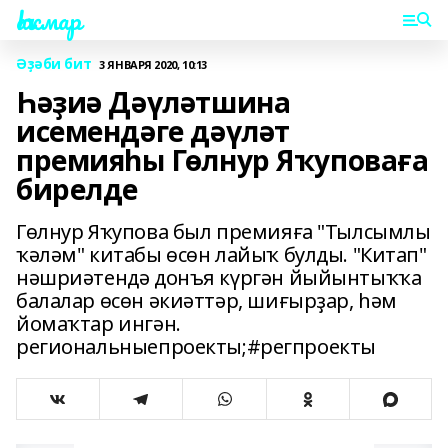
Һаҡмар
Әҙәби бит
3 ЯНВАРЯ 2020, 10:13
Һәҙиә Дәүләтшина
исемендәге дәүләт
премияһы Гөлнур Яҡуповаға
бирелде
Гөлнур Яҡупова был премияға "Тылсымлы
ҡәләм" китабы өсөн лайыҡ булды. "Китап"
нәшриәтендә донъя күргән йыйынтыҡҡа
балалар өсөн әкиәттәр, шиғырҙар, һәм
йомаҡтар ингән.
региональныепроекты;#регпроекты