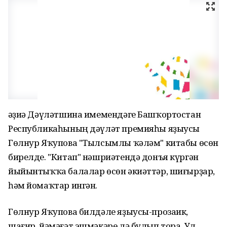
Һәҙиә Дәүләтшина имемендәге Башҡортостан
Республикаһының дәүләт премияһы яҙыусы
Гөлнур Яҡупова "Тылсымлы ҡәләм" китабы өсөн
бирелде. "Китап" нәшриәтендә донъя күргән
йыйынтыҡҡа балалар өсөн әкиәттәр, шиғырҙар,
һәм йомаҡтар ингән.
Гөлнур Яҡупова билдәле яҙыусы-прозаик,
шағир, йәмәғәт эшмәкәре лә булып тора. Ул