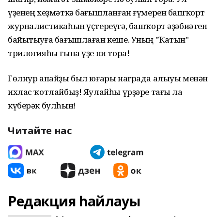
үҙенең хеҙмәткә бағышланған ғүмерен башҡорт
журналистикаһын үҫтереүгә, башҡорт әҙәбиәтен
байытыуға бағышлаған кеше. Уның "Ҡатын"
трилогияһы ғына үҙе ни тора!
Гөлнур апайҙы был юғары награда алыуы менән
ихлас ҡотлайбыҙ! Яулайһы үрҙәре тағы ла
күберәк булһын!
Читайте нас
Редакция һайлауы