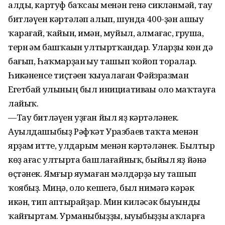
алды, картуф баҡсаһы менән генә сикләнмәй, тау
битләүен кәртәләп алып, шунда 400-ҙән ашыу
ҡарағай, ҡайын, имән, муйыл, алмағас, груша,
терн һәм башҡаһын ултыртҡандар. Уларҙы көн дә
бағып, Һаҡмарҙан һыу ташып ҡойоп торалар.
Һикһәненсе тиҫтәһен ҡыуалаған Фәйзразман
Егетбай улының был инициативаһы оло маҡтауға
лайыҡ.
—Тау битләүен уҙған йыл яҙ кәртәләнек.
Ауылдашыбыҙ Рәфҡәт Уразбаев таҡта менән
ярҙам итте, улдарым менән кәртәләнек. Былтыр
көҙ ағас ултырта башлағайныҡ, быйыл яҙ йәнә
өҫтәнек. Ямғыр яумаған мәлдәрҙә һыу ташып
ҡоябыҙ. Миңә, оло кешегә, был нимәгә кәрәк
икән, тип аптырайҙар. Мин киләсәк быуынды
ҡайғыртам. Урманыбыҙҙы, һыуыбыҙҙы һаҡларға