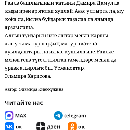
Ғаилә башлығының ҡатыны Дамира Дамулла
ҡыҙы ирен һәр яҡлап хуплай. Ағас ултыртһа ла, һыу
ҡойһа ла, йылға буйҙарын таҙалаһа ла янында
ярҙамлаша.
Алтын туйҙарын изге эштәр менән ҡаршы
алыусы матур парҙың матур ниәтенә
ауылдаштары ла ихлас ҡушылһа ине. Ғаиләһе
менән генә түгел, ҡылған ғәмәлдәре менән дә
үрнәк алырлыҡ бит Усмановтар.
Эльмира Харисова.
Автор:
Эльмира Киеккужина
Читайте нас