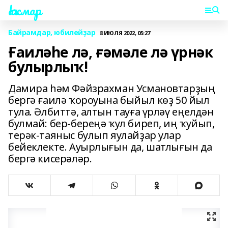
Һаҡмар
Байрамдар, юбилейҙар
8 ИЮЛЯ 2022, 05:27
Ғаиләһе лә, ғәмәле лә үрнәк
булырлыҡ!
Дамира һәм Фәйзрахман Усмановтарҙың
бергә ғаилә ҡороуына быйыл көҙ 50 йыл
тула. Әлбиттә, алтын тауға үрләү еңелдән
булмай: бер-береңә ҡул биреп, иң ҡуйып,
терәк-таяныс булып яулайҙар улар
бейеклекте. Ауырлығын да, шатлығын да
бергә кисерәләр.