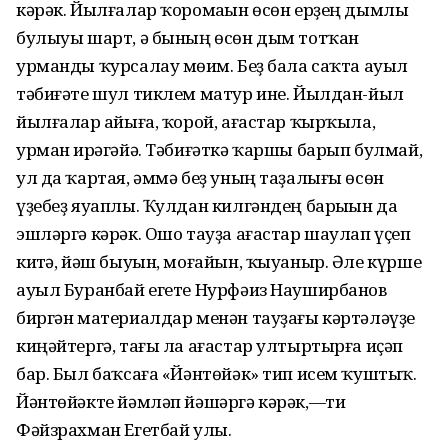
кәрәк. Йылғалар ҡоромаһын өсөн ерҙең дымлы
булыуы шарт, ә бының өсөн дым тотҡан
урманды ҡурсалау мөһим. Беҙ бала саҡта ауыл
тәбиғәте шул тиклем матур ине. Йылдан-йыл
йылғалар һайыға, ҡорой, ағастар ҡырҡыла,
урман һирәгәйә. Тәбиғәткә ҡаршы барып булмай,
ул да ҡартая, әммә беҙ уның таҙалығы өсөн
үҙебеҙ яуаплы. Ҡулдан килгәндең барыһын да
эшләргә кәрәк. Ошо тауҙа ағастар шаулап үҫеп
китһә, йәш быуын, моғайын, ҡыуаныр. Әле күрше
ауыл Буранбай егете Нурфәиз Науширбанов
биргән материалдар менән тауҙағы кәртәләүҙе
киңәйтергә, тағы ла ағастар ултыртырға иҫәп
бар. Был баҡсаға «Йәнтөйәк» тип исем ҡуштыҡ.
Йәнтөйәкте йәмләп йәшәргә кәрәк,—ти
Фәйзрахман Егетбай улы.