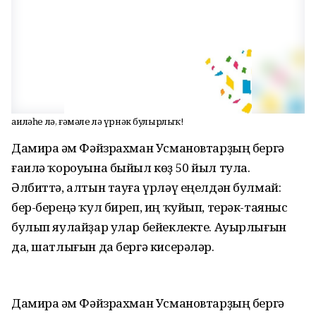
Ғаиләһе лә, ғәмәле лә үрнәк булырлыҡ!
Дамира һәм Фәйзрахман Усмановтарҙың бергә
ғаилә ҡороуына быйыл көҙ 50 йыл тула.
Әлбиттә, алтын тауға үрләү еңелдән булмай:
бер-береңә ҡул биреп, иң ҡуйып, терәк-таяныс
булып яулайҙар улар бейеклекте. Ауырлығын
да, шатлығын да бергә кисерәләр.
Дамира һәм Фәйзрахман Усмановтарҙың бергә