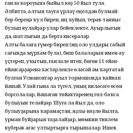
ғаилә ҡороуына быйыл көҙ 50 йыл тула.
Әлбиттә, алтын тауға үрләү еңелдән булмай:
бер-береңә ҡул биреп, иң ҡуйып, терәк-таяныс
булып яулайҙар улар бейеклекте. Ауырлығын
да, шатлығын да бергә кисерәләр.
Алты балаға ғүмер биреп (иң оло улдары сабый
сағында мүрхәм була), биш балаларын имен-һау
үҫтереп, уҡытып, ғаиләле итеп, бөгөн 11 ейән-
ейәнсәрҙәренә хәстәрлекле өләсәй һәм ҡартатай
булған Усмановтар ауыл тормошонда ҡайнап
йәшәй. Улай ғына ла түгел, уның киләсәге өсөн
борсолалар, йәшәгән төйәктәренең гөл-баҡса
булыуын теләйҙәр. Шуға ла йыл да, оло
булыуҙарына ҡарамаҫтан, яҙлы-көҙлө йылға,
урман буйҙарын таҙалайҙар, мөмкин тиклем
күберәк ағас ултыртырға тырышалар. Ишек