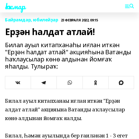
Һаҡмар
Байрамдар, юбилейҙар
23 ФЕВРАЛЯ 2022, 09:15
Ерҙән һалдат атлай!
Билал ауыл китапханаһы иғлан иткән
"Ерҙән һалдат атлай" акцияһына Ватанды
һаҡлаусылар көнө алдынан йомғаҡ
яһалды. Тулыраҡ:
Билал ауыл китапханаһы иғлан иткән "Ерҙән
һалдат атлай" акцияһына Ватанды һаҡлаусылар
көнө алдынан йомғаҡ яһалды.
Билал, Һәмән ауылында бер ғаиләнән 1 - 3 егет