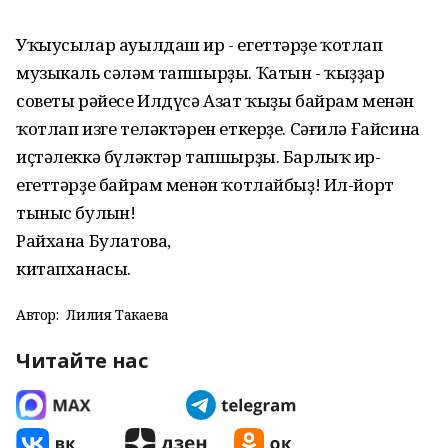
Уҡыусылар ауылдаш ир - егеттәрҙе ҡотлап
музыкаль сәләм тапшырҙы. Ҡатын - ҡыҙҙар
советы рәйесе Илдүсә Азат ҡыҙы байрам менән
ҡотлап изге теләктәрен еткерҙе. Сәғилә Ғайсина
иҫтәлеккә бүләктәр тапшырҙы. Барлыҡ ир-
егеттәрҙе байрам менән ҡотлайбыҙ! Ил-йорт
тыныс булһын!
Райхана Булатова,
китапханасы.
Автор:
Лилия Такаева
Читайте нас