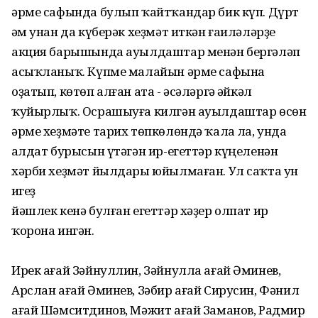
әрме сафында булып ҡайтҡандар бик күп. Дүрт
һәм унан да күберәк хеҙмәт иткән ғаиләләрҙе
акция барышында ауылдаштар менән бергәләп
асыҡланыҡ. Күпме малайын әрме сафына
оҙатып, көтөп алған ата - әсәләргә һәйкәл
ҡуйырлыҡ. Осрашыуға килгән ауылдаштар өсөн
әрме хеҙмәте тарих төпкөлөндә ҡалһа ла, унда
һалдат бурысын үтәгән ир-егеттәр күңеленән
хәрби хеҙмәт йылдары юйылмаған. Ул саҡта ун
һигеҙ
йәшлек кенә булған егеттәр хәҙер олпат ир
ҡорона ингән.
Ирек ағай Зәйнуллин, Зәйнулла ағай Әминев,
Арслан ағай Әминев, Зәбир ағай Сирусин, Фәнил
ағай Шәмситдинов, Мәжит ағай Заманов, Радмир