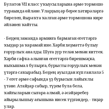
Булатов VII класс уҡыусыларына әрме тормошо
тураһында һөйләне. Уларҙың һәр береһе хәтирәләргә
бирелеп, йыраҡта ҡалған әрме тормошона кире
әйләнеп ҡайтты.
- Беҙҙең заманда армияға бармаған егеттәргә
ҡыҙҙар ҙа ҡарамай ине. Хәрби хеҙмәттә булыу
ғорурлыҡ һаналды. Шуға ҙур теләк менән киттек.
Хәрби сафҡа алынған егеттәргә бирешмәҫкә,
ныҡышмал булырға, бурысты ғорурлыҡ менән
үтәргә саҡырабыҙ. Беҙҙең ауылдан күп ғаиләлә 5
- 7 егет әрме сафында үҙ бурысын лайыҡлы
үтәне. Атайҙар сабыр, түҙем була белә,
ҡайғыларын сығара һалмай, ә әсәйҙәребеҙ
айырылышыу һағышына нисек түҙгәндер, - тиҙәр
улар.