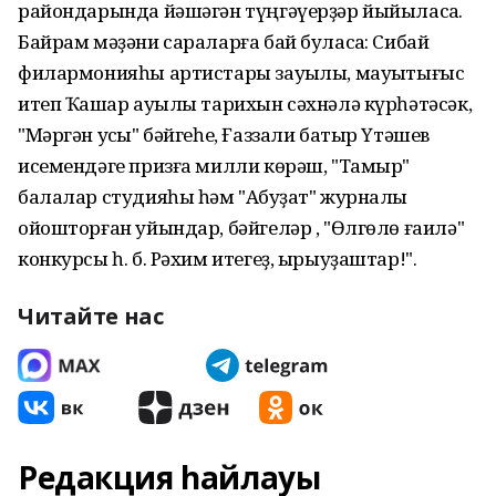
райондарында йәшәгән түңгәүерҙәр йыйыласаҡ.
Байрам мәҙәни сараларға бай буласаҡ: Сибай
филармонияһы артистары зауыҡлы, мауыҡтығыс
итеп Ҡашҡар ауылы тарихын сәхнәлә күрһәтәсәк,
"Мәргән уҡсы" бәйгеһе, Ғаззали батыр Үтәшев
исемендәге призға милли көрәш, "Тамыр"
балалар студияһы һәм "Аҡбуҙат" журналы
ойошторған уйындар, бәйгеләр , "Өлгөлө ғаилә"
конкурсы һ. б. Рәхим итегеҙ, ырыуҙаштар!".
Читайте нас
Редакция һайлауы