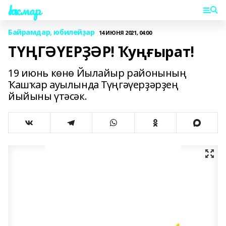
Һаҡмар
Байрамдар, юбилейҙар
14 ИЮНЯ 2021, 04:00
ТҮҢГӘҮЕРҘӘР! Ҡуңғырат!
19 июнь көнө Йылайыр районының
Ҡашҡар ауылында Түңгәүерҙәрҙең
йыйыны үтәсәк.