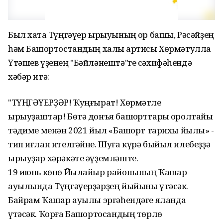
Был хаҡта Түңгәүер ырыуының ҡор башы, Рәсәйҙең
һәм Башҡортостандың халыҡ артисы Хөрмәтулла
Үтәшев үҙенең "Бәйләнештә"ге сәхифәһендә
хәбәр итә:
"ТҮҢГӘҮЕРҘӘР! Ҡуңғырат! Хөрмәтле
ырыуҙаштар! Бөтә донъя башҡорттары ҡоролтайы
тәҡдиме менән 2021 йыл «Башҡорт тарихы йылы» -
тип иғлан ителгәйне. Шуға күрә быйыл илебеҙҙә
ырыуҙар хәрәкәте әүҙемләште.
19 июнь көнө Йылайыр районының Ҡашҡар
ауылында Түңгәүерҙәрҙең йыйыны үтәсәк.
Байрам Ҡашҡар ауылы эргәһендәге яланда
үтәсәк. Ҡорға Башҡортосандың төрлө