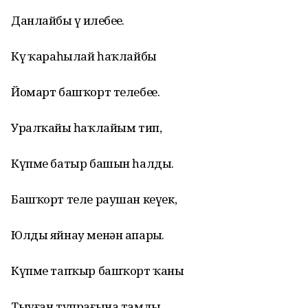
Данлайбыҙ үҙ илебеҙҙе.
Күҙ ҡараһылай һаҡлайбыҙ
Йомарт башҡорт телебеҙҙе.
Уралҡайҙы һаҡлайым тип,
Күпме батыр башын һалды.
Башҡорт теле раушан кеүек,
Юлды яйнау менән апарҙы.
Күпме тапҡыр башҡорт ҡаны
Тыуған тупрағына тамды.