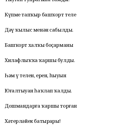
Күпме тапҡыр башҡорт теле
Дәү ҡылыс менән сабылды.
Башҡорт халҡы боҫарманы
Хилафлыҡҡа ҡаршы булды.
Һәм үҙ телен, ерен, һыуын
Юғалтыуҙан һаҡлап ҡалды.
Дошмандарға ҡаршы торған
Хәтерләйек батырҙарҙы!