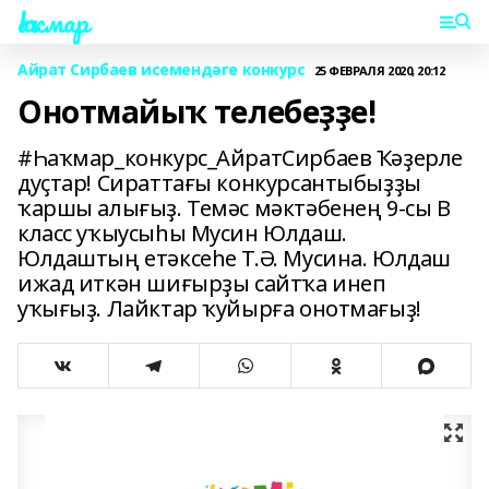
Һаҡмар
Айрат Сирбаев исемендәге конкурс
25 ФЕВРАЛЯ 2020, 20:12
Онотмайыҡ телебеҙҙе!
#Һаҡмар_конкурс_АйратСирбаев Ҡәҙерле
дуҫтар! Сираттағы конкурсантыбыҙҙы
ҡаршы алығыҙ. Темәс мәктәбенең 9-сы В
класс уҡыусыһы Мусин Юлдаш.
Юлдаштың етәксеһе Т.Ә. Мусина. Юлдаш
ижад иткән шиғырҙы сайтҡа инеп
уҡығыҙ. Лайктар ҡуйырға онотмағыҙ!