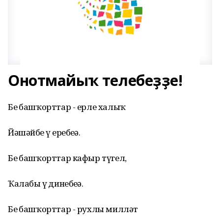
Онотмайыҡ телебеҙҙе!
Беҙ башҡорттар - ерле халыҡ
Йәшәйбеҙ үҙ еребеҙҙә.
Беҙ башҡорттар кафыр түгел,
Ҡалабыҙ үҙ динебеҙҙә.
Беҙ башҡорттар - рухлы милләт