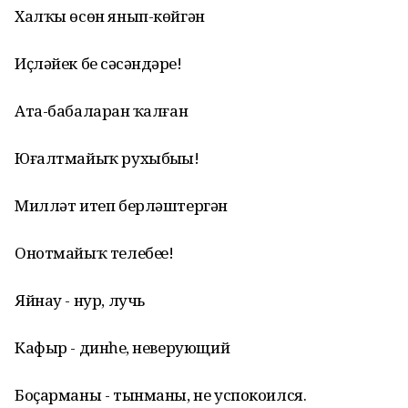
Халҡы өсөн янып-көйгән
Иҫләйек беҙ сәсәндәрҙе!
Ата-бабаларҙан ҡалған
Юғалтмайыҡ рухыбыҙҙы!
Милләт итеп берләштергән
Онотмайыҡ телебеҙҙе!
Яйнау - нур, лучь
Кафыр - динһеҙ, неверующий
Боҫарманы - тынманы, не успокоился.