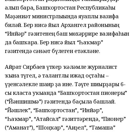
алып бара, Башҡортостан Республикаһы
Мәҙәниәт министрлығында яуаплы вазифа
биләй. Бер нисә йыл Архангел районының
“Инйәр” гәзитенең баш мөхәррире вазифаһын
да башҡара. Бер нисә йыл “Һаҡмар”
гәзитендә сәнәғәт бүлеген етәкләне.
Айрат Сирбаев үткер ҡәләмле журналист
ҡына түгел, ә талантлы ижад оҫтаһы –
үҙенсәлекле шағир ҙа ине. Тәүге шиғырҙары 6-
сы класта уҡығанда “Башҡортостан пионеры”
(“Йәншишмә”) гәзитендә баҫыла башлай.
“Йәшлек”, “Башҡортостан”, “Инйәр”,
“Һаҡмар”, “Атайсал” гәзиттәрендә, “Пионер”
(“Аманат”), “Шоңҡар”, “Ағиҙел”, “Тамаша”