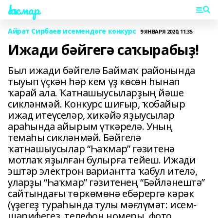
Һаҡмар
Айрат Сирбаев исемендәге конкурс
9 ЯНВАРЯ 2020, 11:35
Ижади бәйгегә саҡырабыҙ!
Был ижади бәйгелә Баймаҡ районында
тыуып үҫкән һәр кем үҙ көсөн һынап
ҡарай ала. Ҡатнашыусыларҙың йәше
сикләнмәй. Конкурс шиғыр, ҡобайыр
ижад итеүселәр, хикәйә яҙыусылар
араһында айырым үткәрелә. Уның
темаһы сикләнмәй. Бәйгелә
ҡатнашыусылар “Һаҡмар” гәзитенә
мотлаҡ яҙылған булырға тейеш. Ижади
эштәр электрон вариантта ҡабул ителә,
уларҙы “Һаҡмар” гәзитенең “Бәйләнештә”
сайтындағы төркөмөнә ебәрергә кәрәк
(үҙегеҙ тураһында тулы мәғлүмәт: исем-
шәрифегеҙ, телефон номеры, фото,