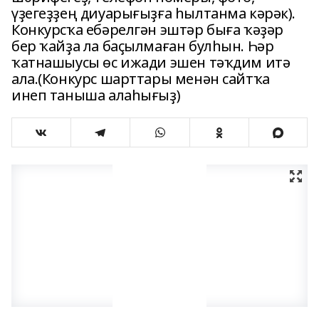
үҙегеҙҙең диуарығыҙға һылтанма кәрәк).
Конкурсҡа ебәрелгән эштәр быға ҡәҙәр
бер ҡайҙа ла баҫылмаған булһын. Һәр
ҡатнашыусы өс ижади эшен тәҡдим итә
ала.(Конкурс шарттары менән сайтҡа
инеп таныша алаһығыҙ)