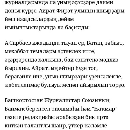
журналдарында ла уның әҫәрҙәре даими
донъя күрҙе. Айрат Фирғәт улының шиғырҙары
йәш ижадсыларҙың дөйөм
йыйынтыҡтарында ла баҫылды.
А.Сирбаев ижадында тыуған ер, Ватан, тәбиғәт,
мөхәббәт темалары өҫтөнлөк итте,
әҫәрҙәрендә халҡына, бай сәнғәтенә мәдхиә
йырланы. Айраттың әйтер һүҙе тос,
берәгәйле ине, уның шиғырҙары үҙенсәлекле,
ҡабатланмаҫ булыуы менән айырылып торҙо.
Башҡортостан Журналистар Союзының
Баймаҡ беренсел ойошмаһы һәм “Һаҡмар”
гәзите редакцияһы арабыҙҙан бик иртә
киткән талантлы шағир, үткер ҡәләмле