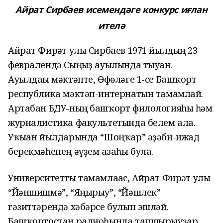
Айрат Сирбаев исемендәге конкурс иғлан
ителә
Айрат Фирғәт улы Сирбаев 1971 йылдың 23
февралендә Сыңғыҙ ауылында тыуған.
Ауылдағы мәктәпте, Өфөләге 1-се Башҡорт
республика мәктәп-интернатын тамамлай.
Артабан БДУ-ның башҡорт филологияһы һәм
журналистика факультетында белем ала.
Уҡыған йылдарында “Шоңҡар” әҙәби-ижад
берекмәһенең әүҙем ағзаһы була.
Университетты тамамлағас, Айрат Фирғәт улы
“Йәншишмә”, “Яңырыу”, “Йәшлек”
гәзиттәрендә хәбәрсе булып эшләй.
Башҡортостан радиоһында тапшырыуҙар