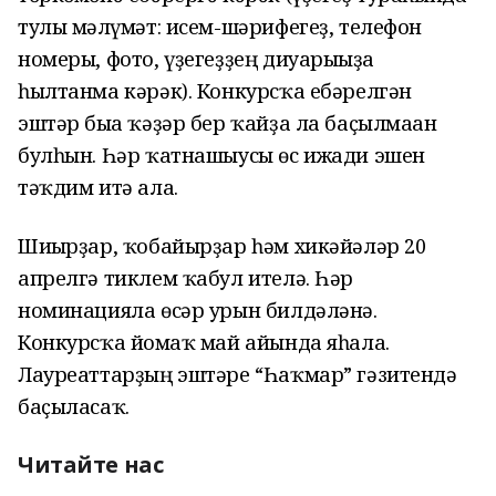
тулы мәғлүмәт: исем-шәрифегеҙ, телефон
номеры, фото, үҙегеҙҙең диуарығыҙға
һылтанма кәрәк). Конкурсҡа ебәрелгән
эштәр быға ҡәҙәр бер ҡайҙа ла баҫылмаған
булһын. Һәр ҡатнашыусы өс ижади эшен
тәҡдим итә ала.
Шиғырҙар, ҡобайырҙар һәм хикәйәләр 20
апрелгә тиклем ҡабул ителә. Һәр
номинацияла өсәр урын билдәләнә.
Конкурсҡа йомғаҡ май айында яһала.
Лауреаттарҙың эштәре “Һаҡмар” гәзитендә
баҫыласаҡ.
Читайте нас