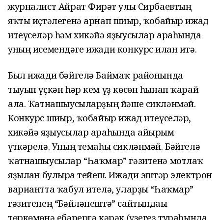
журналист Айрат Фирғәт улы Сирбаевтың
яҡты иҫтәлегенә арнап шиғыр, ҡобайыр ижад
итеүселәр һәм хикәйә яҙыусылар араһында
уның исемендәге ижади конкурс иғлан итә.
Был ижади бәйгелә Баймаҡ районында
тыуып үҫкән һәр кем үҙ көсөн һынап ҡарай
ала. Ҡатнашыусыларҙың йәше сикләнмәй.
Конкурс шиғыр, ҡобайыр ижад итеүселәр,
хикәйә яҙыусылар араһында айырым
үткәрелә. Уның темаһы сикләнмәй. Бәйгелә
ҡатнашыусылар “Һаҡмар” гәзитенә мотлаҡ
яҙылған булырға тейеш. Ижади эштәр электрон
вариантта ҡабул ителә, уларҙы “Һаҡмар”
гәзитенең “Бәйләнештә” сайтындағы
төркөмөнә ебәрергә кәрәк (үҙегеҙ тураһында