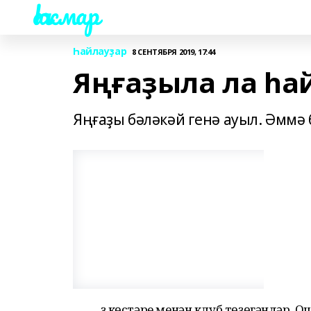
Һаҡмар
Һайлауҙар
8 СЕНТЯБРЯ 2019, 17:44
Яңғаҙыла ла һа
Яңғаҙы бәләкәй генә ауыл. Әммә
Үҙ көстәре менән клуб төҙөгәндәр. 