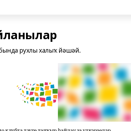
йланылар
 бында рухлы халыҡ йәшәй.
Ошо клубта тәүге тапҡыр һайлау ҙа үткәрҙеләр.