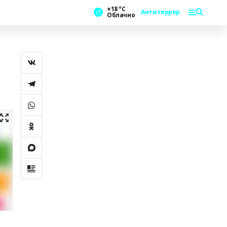
+18 °С
Антитеррор
Облачно