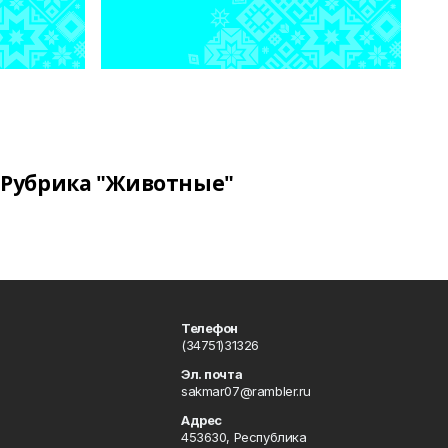
Рубрика "Животные"
Телефон
(34751)31326
Эл. почта
sakmar07@rambler.ru
Адрес
453630, Республика