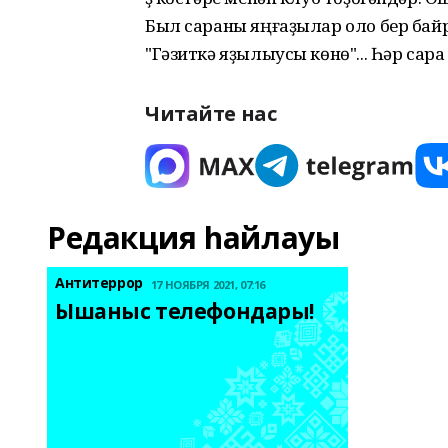
Был сараны яңғаҙылар оло бер байр
"Гәзиткә яҙылыусы көнө"... Һәр сар
Читайте нас
Редакция һайлауы
Антитеррор
17 НОЯБРЯ 2021, 07:16
Ышаныс телефондары! 