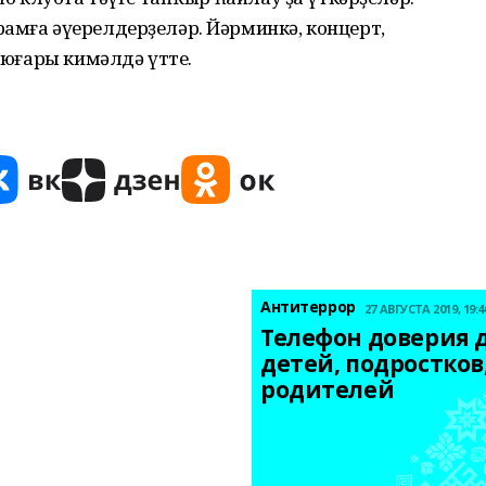
амға әүерелдерҙеләр. Йәрминкә, концерт,
а юғары кимәлдә үтте.
Антитеррор
27 АВГУСТА 2019, 19:4
Телефон доверия д
детей, подростков,
родителей