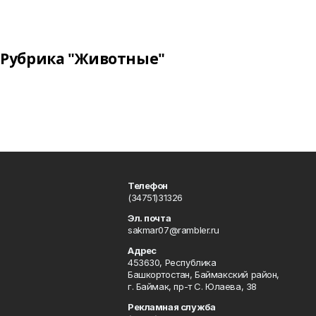
Рубрика "Животные"
Телефон
(34751)31326
Эл. почта
sakmar07@rambler.ru
Адрес
453630, Республика
Башкортостан, Баймакский район,
г. Баймак, пр-т С. Юлаева, 38
Рекламная служба