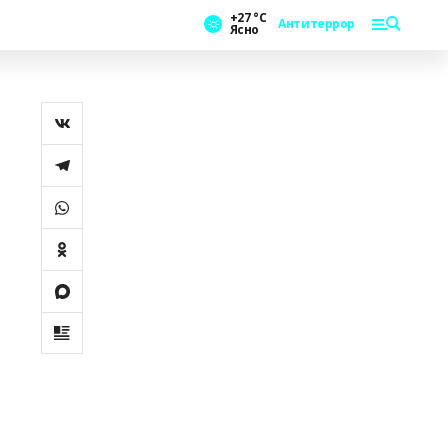
+27 °С
Антитеррор
Ясно