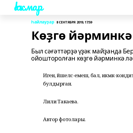
Һаҡмар
Һайлауҙар
8 СЕНТЯБРЯ 2019, 17:59
Көҙгө йәрминкә
Был сәғәттәрҙә үҙәк майҙанда Бе
ойошторолған көҙгө йәрминкә лә
Иген, йәшелсә-емеш, бал, икмәк-ко
булдырған.
Лилиә Такаева.
Автор фотолары.