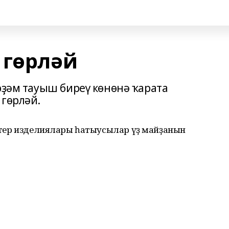
 гөрләй
рҙәм тауыш биреү көнөнә ҡарата
 гөрләй.
ндитер изделиялары һатыусылар үҙ майҙанын