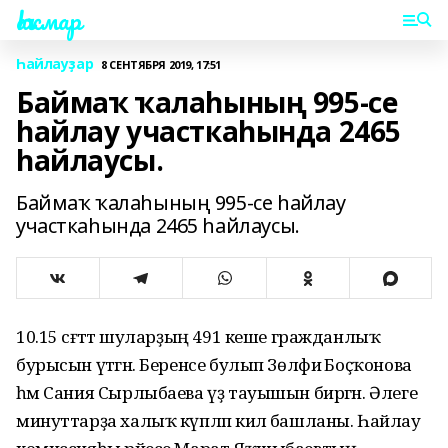
Һаҡмар
Һайлауҙар
8 СЕНТЯБРЯ 2019, 17:51
Баймаҡ ҡалаһының 995-се
һайлау участкаһында 2465
һайлаусы.
Баймаҡ ҡалаһының 995-се һайлау
участкаһында 2465 һайлаусы.
10.15 сәғәттә шуларҙың 491 кеше гражданлыҡ
бурысын үтәгән. Беренсе булып Зөлфиә Боҫҡонова
һәм Сания Сырлыбаева үҙ тауышын биргән. Әлеге
минуттарҙа халыҡ күпләп килә башланы. Һайлау