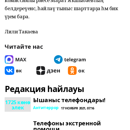
комиссияһы рәйесе Марат Яҡшыбаевтың
белдереүенсә, һайлаү тыныс шарттарҙа һәм бик
әүҙем бара.
Лилиә Такаева
Читайте нас
Редакция һайлауы
Ышаныс телефондары!
1725 көнө
элек
Антитеррор
17 НОЯБРЯ 2021, 07:16
Телефоны экстренной
помощи