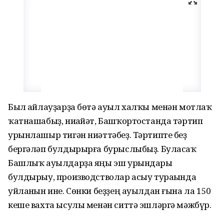
Был һайлауҙарҙа бөтә ауыл халҡы менән мотлаҡ
ҡатнашабыҙ, ниһайәт, Башҡортостанда тәртип
урынлашыр тигән ниәттәбеҙ. Тәртипте беҙ
бергәләп булдырырға бурыслыбыҙ. Буласаҡ
Башлыҡ ауылдарҙа яңы эш урындары
булдырыу, производстволар асыу тураһында
уйланһын ине. Сөнки беҙҙең ауылдан ғына ла 150
кеше вахта ысулы менән ситтә эшләргә мәжбүр.