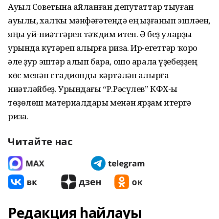
Ауыл Советына һайланған депутаттар тыуған
ауылы, халҡы мәнфәғәтендә ең һыҙғанып эшләһен,
яңы уй-ниәттәрен тәҡдим итһен. Ә беҙ уларҙы
урында күтәреп алырға риза. Ир-егеттәр ҡоро
әле ҙур эштәр алып бара, ошо арала үҙебеҙҙең
көс менән стадионды кәртәләп алырға
ниәтләйбеҙ. Урындағы “Р.Рәсүлев” КФХ-һы
төҙөлөш материалдары менән ярҙам итергә
риза.
Читайте нас
Редакция һайлауы