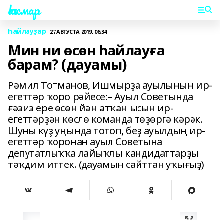
Һаҡмар
Һайлауҙар
27 АВГУСТА 2019, 06:34
Мин ни өсөн һайлауға
барам? (дауамы)
Рәмил Тотманов, Ишмырҙа ауылының ир-
егеттәр ҡоро рәйесе:– Ауыл Советында
ғәзиз ере өсөн йән атҡан ысын ир-
егеттәрҙән көслө команда төҙөргә кәрәк.
Шуны күҙ уңында тотоп, беҙ ауылдың ир-
егеттәр ҡоронан ауыл Советына
депутатлыҡҡа лайыҡлы кандидаттарҙы
тәҡдим иттек. (дауамын сайттан уҡығыҙ)